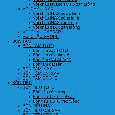
Vòi chậu lavabo TOTO gắn tường
VÒI CHẬU INAX
Vòi chậu INAX nước lạnh
Vòi chậu INAX nóng lạnh
Vòi chậu INAX cảm ứng
Vòi chậu INAX gắn tường
VÒI CHẬU CAESAR
VÒI CHẬU GROHE
BỒN TẮM
BỒN TẮM TOTO
Bồn tắm xây TOTO
Bồn tắm có chân đế
Bồn tắm GALALACO
Bồn tắm đặt sàn
BỒN TẮM INAX
BỒN TẮM CAESAR
BỒN TẮM GROHE
BỒN TIỂU
BỒN TIỂU TOTO
Bồn tiểu cảm ứng
Bồn tiểu TOTO đặt sàn
Bồn tiểu TOTO treo tuòng
BỒN TIỂU INAX
BỒN TIỂU CAESAR