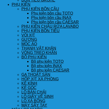
BỒN TIỂU GROHE
PHỤ KIỆN
PHỤ KIỆN BỒN CẦU
Phụ kiện bồn cầu TOTO
Phụ kiện bồn cầu INAX
Phụ kiện bồn cầu CAESAR
PHỤ KIỆN CHẬU RỬA LAVABO
PHỤ KIỆN BỒN TIỂU
VÒI XỊT
GƯƠNG
MÓC ÁO
THANH VẮT KHĂN
VÒNG TREO KHĂN
BỘ PHỤ KIỆN
Bộ phụ kiện TOTO
Bộ phụ kiện INAX
Bộ phụ kiện CAESAR
GA THOÁT SÀN
HỘP XỊT XÀ PHÒNG
KỆ KÍNH
KỆ GÓC
LÔ BÀN CHẢI
LÔ GIẤY VỆ SINH
LÔ XÀ BÔNG
MÁY SẤY TAY