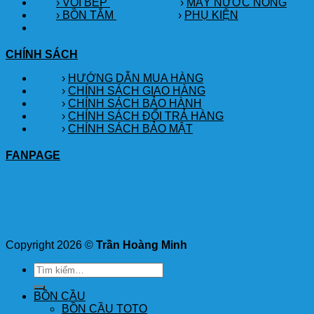
› VÒI BẾP
›
MÁY NƯỚC NÓNG
› BỒN TẮM
›
PHỤ KIỆN
CHÍNH SÁCH
›
HƯỚNG DẪN MUA HÀNG
›
CHÍNH SÁCH GIAO HÀNG
›
CHÍNH SÁCH BẢO HÀNH
›
CHÍNH SÁCH ĐỔI TRẢ HÀNG
›
CHÍNH SÁCH BẢO MẬT
FANPAGE
Copyright 2026 ©
Trần Hoàng Minh
Tìm
kiếm:
BỒN CẦU
BỒN CẦU TOTO