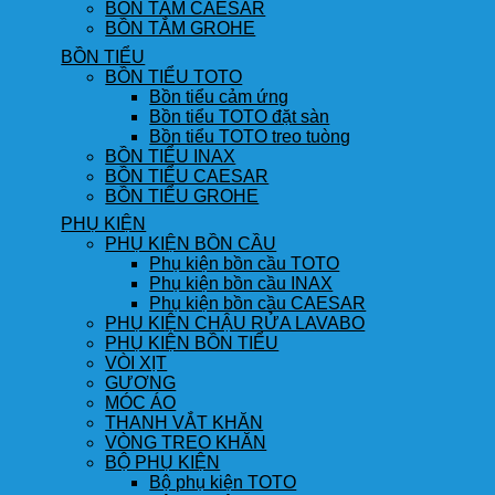
BỒN TẮM CAESAR
BỒN TẮM GROHE
BỒN TIỂU
BỒN TIỂU TOTO
Bồn tiểu cảm ứng
Bồn tiểu TOTO đặt sàn
Bồn tiểu TOTO treo tuòng
BỒN TIỂU INAX
BỒN TIỂU CAESAR
BỒN TIỂU GROHE
PHỤ KIỆN
PHỤ KIỆN BỒN CẦU
Phụ kiện bồn cầu TOTO
Phụ kiện bồn cầu INAX
Phụ kiện bồn cầu CAESAR
PHỤ KIỆN CHẬU RỬA LAVABO
PHỤ KIỆN BỒN TIỂU
VÒI XỊT
GƯƠNG
MÓC ÁO
THANH VẮT KHĂN
VÒNG TREO KHĂN
BỘ PHỤ KIỆN
Bộ phụ kiện TOTO