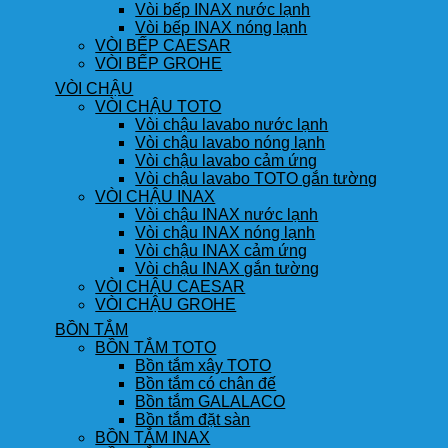
Vòi bếp INAX nước lạnh
Vòi bếp INAX nóng lạnh
VÒI BẾP CAESAR
VÒI BẾP GROHE
VÒI CHẬU
VÒI CHẬU TOTO
Vòi chậu lavabo nước lạnh
Vòi chậu lavabo nóng lạnh
Vòi chậu lavabo cảm ứng
Vòi chậu lavabo TOTO gắn tường
VÒI CHẬU INAX
Vòi chậu INAX nước lạnh
Vòi chậu INAX nóng lạnh
Vòi chậu INAX cảm ứng
Vòi chậu INAX gắn tường
VÒI CHẬU CAESAR
VÒI CHẬU GROHE
BỒN TẮM
BỒN TẮM TOTO
Bồn tắm xây TOTO
Bồn tắm có chân đế
Bồn tắm GALALACO
Bồn tắm đặt sàn
BỒN TẮM INAX