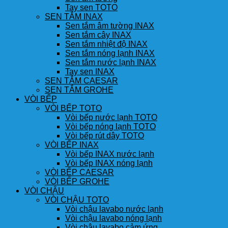
Tay sen TOTO
SEN TẮM INAX
Sen tắm âm tường INAX
Sen tắm cây INAX
Sen tắm nhiệt độ INAX
Sen tắm nóng lạnh INAX
Sen tắm nước lạnh INAX
Tay sen INAX
SEN TẮM CAESAR
SEN TẮM GROHE
VÒI BẾP
VÒI BẾP TOTO
Vòi bếp nước lạnh TOTO
Vòi bếp nóng lạnh TOTO
Vòi bếp rút dây TOTO
VÒI BẾP INAX
Vòi bếp INAX nước lạnh
Vòi bếp INAX nóng lạnh
VÒI BẾP CAESAR
VÒI BẾP GROHE
VÒI CHẬU
VÒI CHẬU TOTO
Vòi chậu lavabo nước lạnh
Vòi chậu lavabo nóng lạnh
Vòi chậu lavabo cảm ứng