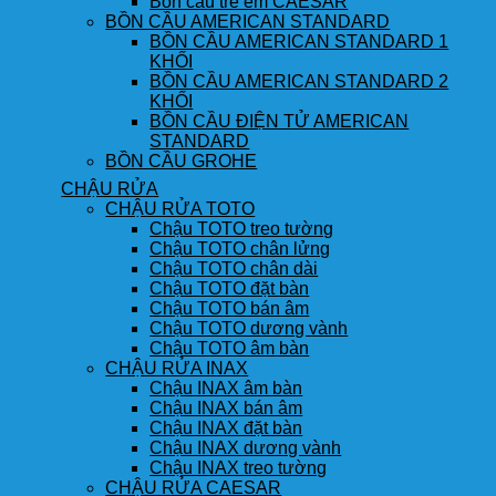
Bồn cầu trẻ em CAESAR
BỒN CẦU AMERICAN STANDARD
BỒN CẦU AMERICAN STANDARD 1
KHỐI
BỒN CẦU AMERICAN STANDARD 2
KHỐI
BỒN CẦU ĐIỆN TỬ AMERICAN
STANDARD
BỒN CẦU GROHE
CHẬU RỬA
CHẬU RỬA TOTO
Chậu TOTO treo tường
Chậu TOTO chân lửng
Chậu TOTO chân dài
Chậu TOTO đặt bàn
Chậu TOTO bán âm
Chậu TOTO dương vành
Chậu TOTO âm bàn
CHẬU RỬA INAX
Chậu INAX âm bàn
Chậu INAX bán âm
Chậu INAX đặt bàn
Chậu INAX dương vành
Chậu INAX treo tường
CHẬU RỬA CAESAR