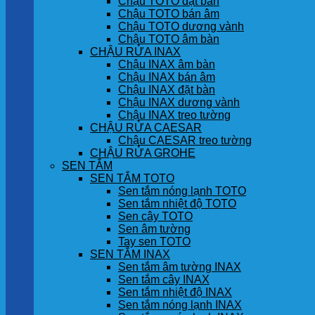
Chậu TOTO đặt bàn
Chậu TOTO bán âm
Chậu TOTO dương vành
Chậu TOTO âm bàn
CHẬU RỬA INAX
Chậu INAX âm bàn
Chậu INAX bán âm
Chậu INAX đặt bàn
Chậu INAX dương vành
Chậu INAX treo tường
CHẬU RỬA CAESAR
Chậu CAESAR treo tường
CHẬU RỬA GROHE
SEN TẮM
SEN TẮM TOTO
Sen tắm nóng lạnh TOTO
Sen tắm nhiệt độ TOTO
Sen cây TOTO
Sen âm tường
Tay sen TOTO
SEN TẮM INAX
Sen tắm âm tường INAX
Sen tắm cây INAX
Sen tắm nhiệt độ INAX
Sen tắm nóng lạnh INAX