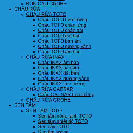
BỒN CẦU GROHE
CHẬU RỬA
CHẬU RỬA TOTO
Chậu TOTO treo tường
Chậu TOTO chân lửng
Chậu TOTO chân dài
Chậu TOTO đặt bàn
Chậu TOTO bán âm
Chậu TOTO dương vành
Chậu TOTO âm bàn
CHẬU RỬA INAX
Chậu INAX âm bàn
Chậu INAX bán âm
Chậu INAX đặt bàn
Chậu INAX dương vành
Chậu INAX treo tường
CHẬU RỬA CAESAR
Chậu CAESAR treo tường
CHẬU RỬA GROHE
SEN TẮM
SEN TẮM TOTO
Sen tắm nóng lạnh TOTO
Sen tắm nhiệt độ TOTO
Sen cây TOTO
Sen âm tường