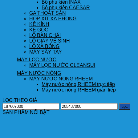
Bộ phụ kiện INAX
Bộ phụ kiện CAESAR
GA THOÁT SÀN
HỘP XỊT XÀ PHÒNG
KỆ KÍNH
KỆ GÓC
LÔ BÀN CHẢI
LÔ GIẤY VỆ SINH
LÔ XÀ BÔNG
MÁY SẤY TAY
MÁY LỌC NƯỚC
MÁY LỌC NƯỚC CLEANSUI
MÁY NƯỚC NÓNG
MÁY NƯỚC NÓNG RHEEM
Máy nước nóng RHEEM trực tiếp
Máy nước nóng RHEEM gián tiếp
LỌC THEO GIÁ
Giá
Giá
Lọc
thấp
cao
SẢN PHẨM NỔI BẬT
nhất
nhất