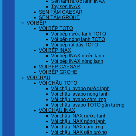
Sen tắm nước lạnh INAX
Tay sen INAX
SEN TẮM CAESAR
SEN TẮM GROHE
VÒI BẾP
VÒI BẾP TOTO
Vòi bếp nước lạnh TOTO
Vòi bếp nóng lạnh TOTO
Vòi bếp rút dây TOTO
VÒI BẾP INAX
Vòi bếp INAX nước lạnh
Vòi bếp INAX nóng lạnh
VÒI BẾP CAESAR
VÒI BẾP GROHE
VÒI CHẬU
VÒI CHẬU TOTO
Vòi chậu lavabo nước lạnh
Vòi chậu lavabo nóng lạnh
Vòi chậu lavabo cảm ứng
Vòi chậu lavabo TOTO gắn tường
VÒI CHẬU INAX
Vòi chậu INAX nước lạnh
Vòi chậu INAX nóng lạnh
Vòi chậu INAX cảm ứng
Vòi chậu INAX gắn tường