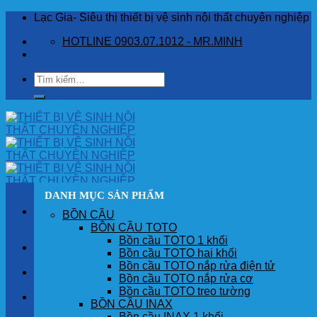
Skip
Lạc Gia- Siêu thị thiết bị vệ sinh nội thất chuyên nghiệp
to
HOTLINE 0903.07.1012 - MR.MINH
content
Tìm
kiếm:
DANH MỤC SẢN PHẨM
BỒN CẦU
BỒN CẦU TOTO
Bồn cầu TOTO 1 khối
TRANG CHỦ
Bồn cầu TOTO hai khối
Bồn cầu TOTO nắp rửa điện tử
GIỚI THIỆU
Bồn cầu TOTO nắp rửa cơ
Bồn cầu TOTO treo tường
SẢN PHẨM
BỒN CẦU INAX
Bồn cầu INAX 1 khối