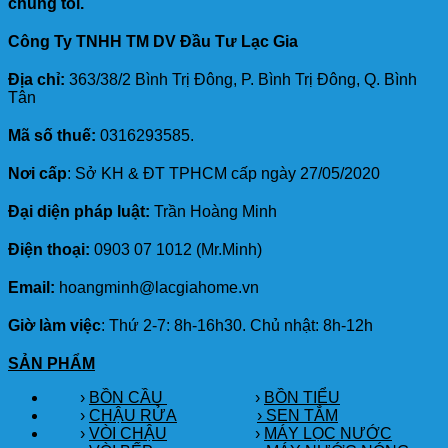
chúng tôi.
Công Ty TNHH TM DV Đầu Tư Lạc Gia
Địa chỉ:
363/38/2 Bình Trị Đông, P. Bình Trị Đông, Q. Bình
Tân
Mã số thuế:
0316293585.
Nơi cấp
: Sở KH & ĐT TPHCM cấp ngày 27/05/2020
Đại diện pháp luật:
Trần Hoàng Minh
Điện thoại:
0903 07 1012 (Mr.Minh)
Email:
hoangminh@lacgiahome.vn
Giờ làm việc
: Thứ 2-7: 8h-16h30. Chủ nhật: 8h-12h
SẢN PHẨM
›
BỒN CẦU
›
BỒN TIỂU
›
CHẬU RỬA
› SEN TẮM
›
VÒI CHẬU
›
MÁY LỌC NƯỚC