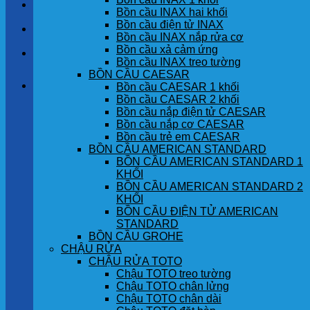
LIÊN HỆ
Bồn cầu INAX hai khối
Bồn cầu điện tử INAX
TIN TỨC
Bồn cầu INAX nắp rửa cơ
Bồn cầu xả cảm ứng
GÓC KHÁCH HÀNG
Bồn cầu INAX treo tường
BỒN CẦU CAESAR
Giỏ hàng
Bồn cầu CAESAR 1 khối
Bồn cầu CAESAR 2 khối
Bồn cầu nắp điện tử CAESAR
Chưa có sản phẩm trong giỏ hàng.
Bồn cầu nắp cơ CAESAR
Bồn cầu trẻ em CAESAR
BỒN CẦU AMERICAN STANDARD
BỒN CẦU AMERICAN STANDARD 1
KHỐI
BỒN CẦU AMERICAN STANDARD 2
KHỐI
BỒN CẦU ĐIỆN TỬ AMERICAN
STANDARD
BỒN CẦU GROHE
CHẬU RỬA
CHẬU RỬA TOTO
Chậu TOTO treo tường
Chậu TOTO chân lửng
Chậu TOTO chân dài