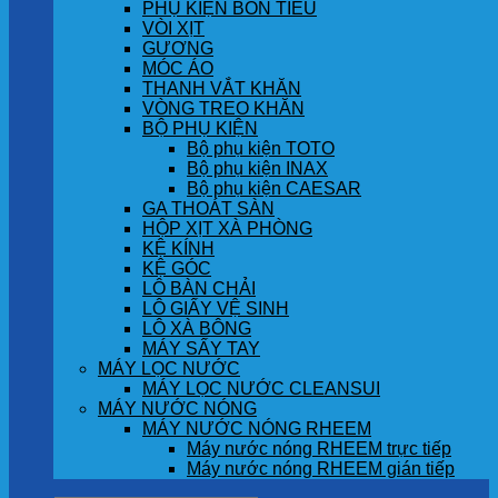
PHỤ KIỆN BỒN TIỂU
VÒI XỊT
GƯƠNG
MÓC ÁO
THANH VẮT KHĂN
VÒNG TREO KHĂN
BỘ PHỤ KIỆN
Bộ phụ kiện TOTO
Bộ phụ kiện INAX
Bộ phụ kiện CAESAR
GA THOÁT SÀN
HỘP XỊT XÀ PHÒNG
KỆ KÍNH
KỆ GÓC
LÔ BÀN CHẢI
LÔ GIẤY VỆ SINH
LÔ XÀ BÔNG
MÁY SẤY TAY
MÁY LỌC NƯỚC
MÁY LỌC NƯỚC CLEANSUI
MÁY NƯỚC NÓNG
MÁY NƯỚC NÓNG RHEEM
Máy nước nóng RHEEM trực tiếp
Máy nước nóng RHEEM gián tiếp