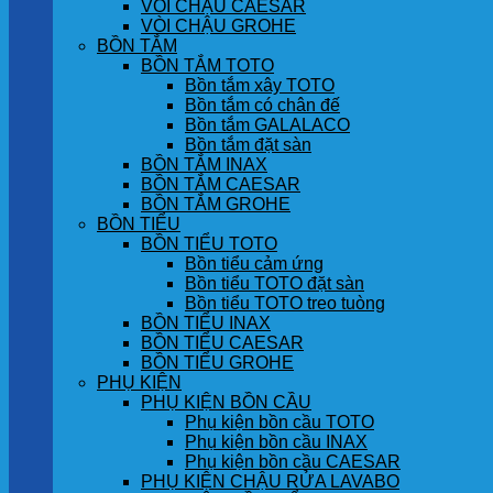
VÒI CHẬU CAESAR
VÒI CHẬU GROHE
BỒN TẮM
BỒN TẮM TOTO
Bồn tắm xây TOTO
Bồn tắm có chân đế
Bồn tắm GALALACO
Bồn tắm đặt sàn
BỒN TẮM INAX
BỒN TẮM CAESAR
BỒN TẮM GROHE
BỒN TIỂU
BỒN TIỂU TOTO
Bồn tiểu cảm ứng
Bồn tiểu TOTO đặt sàn
Bồn tiểu TOTO treo tuòng
BỒN TIỂU INAX
BỒN TIỂU CAESAR
BỒN TIỂU GROHE
PHỤ KIỆN
PHỤ KIỆN BỒN CẦU
Phụ kiện bồn cầu TOTO
Phụ kiện bồn cầu INAX
Phụ kiện bồn cầu CAESAR
PHỤ KIỆN CHẬU RỬA LAVABO