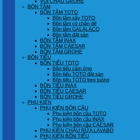
VÒI CHẬU GROHE
BỒN TẮM
BỒN TẮM TOTO
Bồn tắm xây TOTO
Bồn tắm có chân đế
Bồn tắm GALALACO
Bồn tắm đặt sàn
BỒN TẮM INAX
BỒN TẮM CAESAR
BỒN TẮM GROHE
BỒN TIỂU
BỒN TIỂU TOTO
Bồn tiểu cảm ứng
Bồn tiểu TOTO đặt sàn
Bồn tiểu TOTO treo tuòng
BỒN TIỂU INAX
BỒN TIỂU CAESAR
BỒN TIỂU GROHE
PHỤ KIỆN
PHỤ KIỆN BỒN CẦU
Phụ kiện bồn cầu TOTO
Phụ kiện bồn cầu INAX
Phụ kiện bồn cầu CAESAR
PHỤ KIỆN CHẬU RỬA LAVABO
PHỤ KIỆN BỒN TIỂU