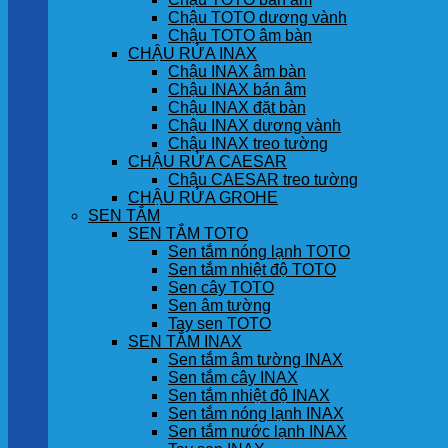
Chậu TOTO dương vành
Chậu TOTO âm bàn
CHẬU RỬA INAX
Chậu INAX âm bàn
Chậu INAX bán âm
Chậu INAX đặt bàn
Chậu INAX dương vành
Chậu INAX treo tường
CHẬU RỬA CAESAR
Chậu CAESAR treo tường
CHẬU RỬA GROHE
SEN TẮM
SEN TẮM TOTO
Sen tắm nóng lạnh TOTO
Sen tắm nhiệt độ TOTO
Sen cây TOTO
Sen âm tường
Tay sen TOTO
SEN TẮM INAX
Sen tắm âm tường INAX
Sen tắm cây INAX
Sen tắm nhiệt độ INAX
Sen tắm nóng lạnh INAX
Sen tắm nước lạnh INAX