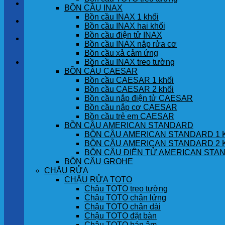
LIÊN HỆ
BỒN CẦU INAX
Bồn cầu INAX 1 khối
TIN TỨC
Bồn cầu INAX hai khối
Bồn cầu điện tử INAX
GÓC KHÁCH HÀNG
Bồn cầu INAX nắp rửa cơ
Bồn cầu xả cảm ứng
Bồn cầu INAX treo tường
Giỏ hàng
BỒN CẦU CAESAR
Bồn cầu CAESAR 1 khối
Chưa có sản phẩm trong giỏ hàng.
Bồn cầu CAESAR 2 khối
Bồn cầu nắp điện tử CAESAR
Bồn cầu nắp cơ CAESAR
Bồn cầu trẻ em CAESAR
BỒN CẦU AMERICAN STANDARD
BỒN CẦU AMERICAN STANDARD 1 
BỒN CẦU AMERICAN STANDARD 2 
BỒN CẦU ĐIỆN TỬ AMERICAN STA
BỒN CẦU GROHE
CHẬU RỬA
CHẬU RỬA TOTO
Chậu TOTO treo tường
Chậu TOTO chân lửng
Chậu TOTO chân dài
Chậu TOTO đặt bàn
Chậu TOTO bán âm