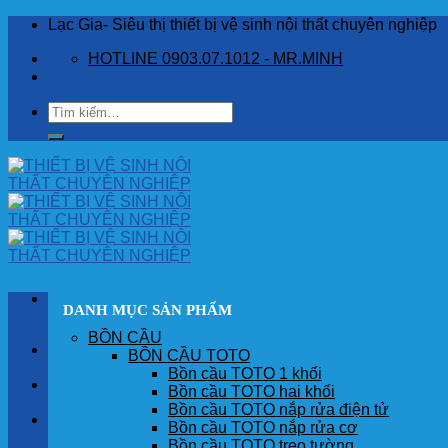
Skip
Lạc Gia- Siêu thị thiết bị vệ sinh nội thất chuyên nghiệp
to
HOTLINE 0903.07.1012 - MR.MINH
content
Tìm
kiếm:
DANH MỤC SẢN PHẨM
BỒN CẦU
TRANG CHỦ
BỒN CẦU TOTO
Bồn cầu TOTO 1 khối
GIỚI THIỆU
Bồn cầu TOTO hai khối
Bồn cầu TOTO nắp rửa điện tử
SẢN PHẨM
Bồn cầu TOTO nắp rửa cơ
Bồn cầu TOTO treo tường