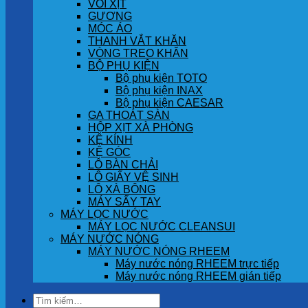
VÒI XỊT
GƯƠNG
MÓC ÁO
THANH VẮT KHĂN
VÒNG TREO KHĂN
BỘ PHỤ KIỆN
Bộ phụ kiện TOTO
Bộ phụ kiện INAX
Bộ phụ kiện CAESAR
GA THOÁT SÀN
HỘP XỊT XÀ PHÒNG
KỆ KÍNH
KỆ GÓC
LÔ BÀN CHẢI
LÔ GIẤY VỆ SINH
LÔ XÀ BÔNG
MÁY SẤY TAY
MÁY LỌC NƯỚC
MÁY LỌC NƯỚC CLEANSUI
MÁY NƯỚC NÓNG
MÁY NƯỚC NÓNG RHEEM
Máy nước nóng RHEEM trực tiếp
Máy nước nóng RHEEM gián tiếp
Tìm