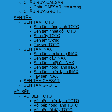
CHẬU RỬA CAESAR
Chậu CAESAR treo tường
CHẬU RỬA GROHE
SEN TẮM
SEN TẮM TOTO
Sen tắm nóng lạnh TOTO
Sen tắm nhiệt độ TOTO
Sen cây TOTO
Sen âm tường
Tay sen TOTO
SEN TẮM INAX
Sen tắm âm tường INAX
Sen tắm cây INAX
Sen tắm nhiệt độ INAX
Sen tắm nóng lạnh INAX
Sen tắm nước lạnh INAX
Tay sen INAX
SEN TẮM CAESAR
SEN TẮM GROHE
VÒI BẾP
VÒI BẾP TOTO
Vòi bếp nước lạnh TOTO
Vòi bếp nóng lạnh TOTO
Vòi bếp rút dây TOTO