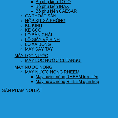
Bộ phụ kiện TOTO
Bộ phụ kiện INAX
Bộ phụ kiện CAESAR
GA THOÁT SÀN
HỘP XỊT XÀ PHÒNG
KỆ KÍNH
KỆ GÓC
LÔ BÀN CHẢI
LÔ GIẤY VỆ SINH
LÔ XÀ BÔNG
MÁY SẤY TAY
MÁY LỌC NƯỚC
MÁY LỌC NƯỚC CLEANSUI
MÁY NƯỚC NÓNG
MÁY NƯỚC NÓNG RHEEM
Máy nước nóng RHEEM trực tiếp
Máy nước nóng RHEEM gián tiếp
SẢN PHẨM NỔI BẬT