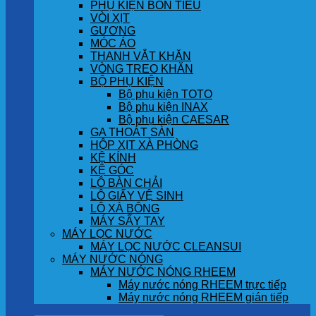
PHỤ KIỆN BỒN TIỂU
VÒI XỊT
GƯƠNG
MÓC ÁO
THANH VẮT KHĂN
VÒNG TREO KHĂN
BỘ PHỤ KIỆN
Bộ phụ kiện TOTO
Bộ phụ kiện INAX
Bộ phụ kiện CAESAR
GA THOÁT SÀN
HỘP XỊT XÀ PHÒNG
KỆ KÍNH
KỆ GÓC
LÔ BÀN CHẢI
LÔ GIẤY VỆ SINH
LÔ XÀ BÔNG
MÁY SẤY TAY
MÁY LỌC NƯỚC
MÁY LỌC NƯỚC CLEANSUI
MÁY NƯỚC NÓNG
MÁY NƯỚC NÓNG RHEEM
Máy nước nóng RHEEM trực tiếp
Máy nước nóng RHEEM gián tiếp