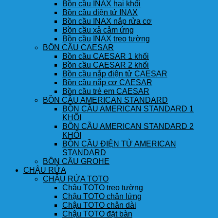
Bồn cầu INAX hai khối
Bồn cầu điện tử INAX
Bồn cầu INAX nắp rửa cơ
Bồn cầu xả cảm ứng
Bồn cầu INAX treo tường
BỒN CẦU CAESAR
Bồn cầu CAESAR 1 khối
Bồn cầu CAESAR 2 khối
Bồn cầu nắp điện tử CAESAR
Bồn cầu nắp cơ CAESAR
Bồn cầu trẻ em CAESAR
BỒN CẦU AMERICAN STANDARD
BỒN CẦU AMERICAN STANDARD 1
KHỐI
BỒN CẦU AMERICAN STANDARD 2
KHỐI
BỒN CẦU ĐIỆN TỬ AMERICAN
STANDARD
BỒN CẦU GROHE
CHẬU RỬA
CHẬU RỬA TOTO
Chậu TOTO treo tường
Chậu TOTO chân lửng
Chậu TOTO chân dài
Chậu TOTO đặt bàn