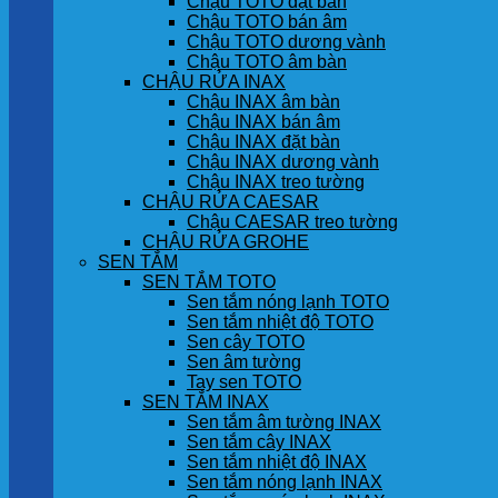
Chậu TOTO đặt bàn
Chậu TOTO bán âm
Chậu TOTO dương vành
Chậu TOTO âm bàn
CHẬU RỬA INAX
Chậu INAX âm bàn
Chậu INAX bán âm
Chậu INAX đặt bàn
Chậu INAX dương vành
Chậu INAX treo tường
CHẬU RỬA CAESAR
Chậu CAESAR treo tường
CHẬU RỬA GROHE
SEN TẮM
SEN TẮM TOTO
Sen tắm nóng lạnh TOTO
Sen tắm nhiệt độ TOTO
Sen cây TOTO
Sen âm tường
Tay sen TOTO
SEN TẮM INAX
Sen tắm âm tường INAX
Sen tắm cây INAX
Sen tắm nhiệt độ INAX
Sen tắm nóng lạnh INAX