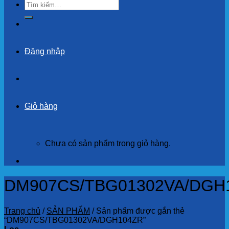
Tìm
kiếm:
Đăng nhập
Giỏ hàng
Chưa có sản phẩm trong giỏ hàng.
DM907CS/TBG01302VA/DGH
Trang chủ
/
SẢN PHẨM
/
Sản phẩm được gắn thẻ
“DM907CS/TBG01302VA/DGH104ZR”