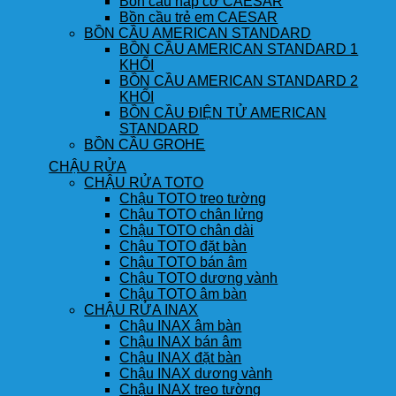
Bồn cầu nắp cơ CAESAR
Bồn cầu trẻ em CAESAR
BỒN CẦU AMERICAN STANDARD
BỒN CẦU AMERICAN STANDARD 1
KHỐI
BỒN CẦU AMERICAN STANDARD 2
KHỐI
BỒN CẦU ĐIỆN TỬ AMERICAN
STANDARD
BỒN CẦU GROHE
CHẬU RỬA
CHẬU RỬA TOTO
Chậu TOTO treo tường
Chậu TOTO chân lửng
Chậu TOTO chân dài
Chậu TOTO đặt bàn
Chậu TOTO bán âm
Chậu TOTO dương vành
Chậu TOTO âm bàn
CHẬU RỬA INAX
Chậu INAX âm bàn
Chậu INAX bán âm
Chậu INAX đặt bàn
Chậu INAX dương vành
Chậu INAX treo tường