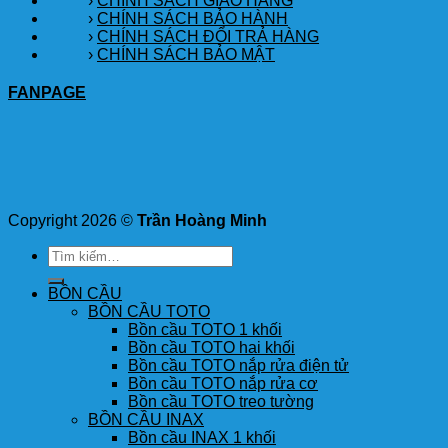
›
CHÍNH SÁCH GIAO HÀNG
›
CHÍNH SÁCH BẢO HÀNH
›
CHÍNH SÁCH ĐỔI TRẢ HÀNG
›
CHÍNH SÁCH BẢO MẬT
FANPAGE
Copyright 2026 ©
Trần Hoàng Minh
Tìm
kiếm:
BỒN CẦU
BỒN CẦU TOTO
Bồn cầu TOTO 1 khối
Bồn cầu TOTO hai khối
Bồn cầu TOTO nắp rửa điện tử
Bồn cầu TOTO nắp rửa cơ
Bồn cầu TOTO treo tường
BỒN CẦU INAX
Bồn cầu INAX 1 khối