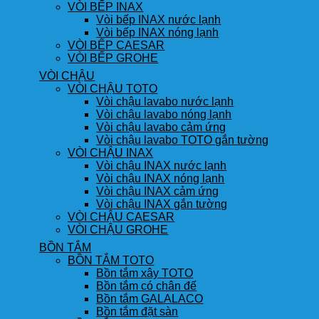
VÒI BẾP INAX
Vòi bếp INAX nước lạnh
Vòi bếp INAX nóng lạnh
VÒI BẾP CAESAR
VÒI BẾP GROHE
VÒI CHẬU
VÒI CHẬU TOTO
Vòi chậu lavabo nước lạnh
Vòi chậu lavabo nóng lạnh
Vòi chậu lavabo cảm ứng
Vòi chậu lavabo TOTO gắn tường
VÒI CHẬU INAX
Vòi chậu INAX nước lạnh
Vòi chậu INAX nóng lạnh
Vòi chậu INAX cảm ứng
Vòi chậu INAX gắn tường
VÒI CHẬU CAESAR
VÒI CHẬU GROHE
BỒN TẮM
BỒN TẮM TOTO
Bồn tắm xây TOTO
Bồn tắm có chân đế
Bồn tắm GALALACO
Bồn tắm đặt sàn