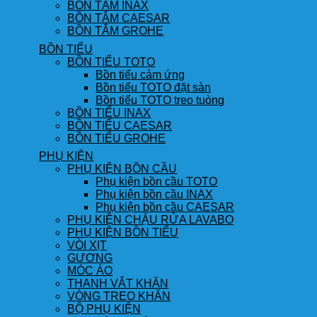
BỒN TẮM INAX
BỒN TẮM CAESAR
BỒN TẮM GROHE
BỒN TIỂU
BỒN TIỂU TOTO
Bồn tiểu cảm ứng
Bồn tiểu TOTO đặt sàn
Bồn tiểu TOTO treo tuòng
BỒN TIỂU INAX
BỒN TIỂU CAESAR
BỒN TIỂU GROHE
PHỤ KIỆN
PHỤ KIỆN BỒN CẦU
Phụ kiện bồn cầu TOTO
Phụ kiện bồn cầu INAX
Phụ kiện bồn cầu CAESAR
PHỤ KIỆN CHẬU RỬA LAVABO
PHỤ KIỆN BỒN TIỂU
VÒI XỊT
GƯƠNG
MÓC ÁO
THANH VẮT KHĂN
VÒNG TREO KHĂN
BỘ PHỤ KIỆN