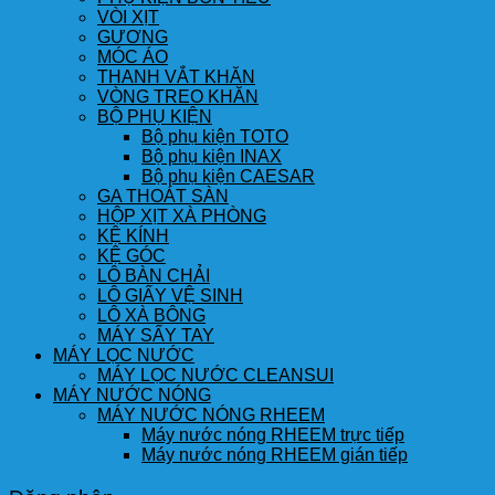
VÒI XỊT
GƯƠNG
MÓC ÁO
THANH VẮT KHĂN
VÒNG TREO KHĂN
BỘ PHỤ KIỆN
Bộ phụ kiện TOTO
Bộ phụ kiện INAX
Bộ phụ kiện CAESAR
GA THOÁT SÀN
HỘP XỊT XÀ PHÒNG
KỆ KÍNH
KỆ GÓC
LÔ BÀN CHẢI
LÔ GIẤY VỆ SINH
LÔ XÀ BÔNG
MÁY SẤY TAY
MÁY LỌC NƯỚC
MÁY LỌC NƯỚC CLEANSUI
MÁY NƯỚC NÓNG
MÁY NƯỚC NÓNG RHEEM
Máy nước nóng RHEEM trực tiếp
Máy nước nóng RHEEM gián tiếp