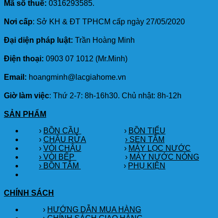
Mã số thuế:
0316293585.
Nơi cấp
: Sở KH & ĐT TPHCM cấp ngày 27/05/2020
Đại diện pháp luật:
Trần Hoàng Minh
Điện thoại:
0903 07 1012 (Mr.Minh)
Email:
hoangminh@lacgiahome.vn
Giờ làm việc
: Thứ 2-7: 8h-16h30. Chủ nhật: 8h-12h
SẢN PHẨM
›
BỒN CẦU
›
BỒN TIỂU
›
CHẬU RỬA
› SEN TẮM
›
VÒI CHẬU
›
MÁY LỌC NƯỚC
› VÒI BẾP
›
MÁY NƯỚC NÓNG
› BỒN TẮM
›
PHỤ KIỆN
CHÍNH SÁCH
›
HƯỚNG DẪN MUA HÀNG