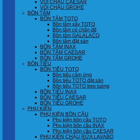
VÒI CHẬU CAESAR
VÒI CHẬU GROHE
BỒN TẮM
BỒN TẮM TOTO
Bồn tắm xây TOTO
Bồn tắm có chân đế
Bồn tắm GALALACO
Bồn tắm đặt sàn
BỒN TẮM INAX
BỒN TẮM CAESAR
BỒN TẮM GROHE
BỒN TIỂU
BỒN TIỂU TOTO
Bồn tiểu cảm ứng
Bồn tiểu TOTO đặt sàn
Bồn tiểu TOTO treo tuòng
BỒN TIỂU INAX
BỒN TIỂU CAESAR
BỒN TIỂU GROHE
PHỤ KIỆN
PHỤ KIỆN BỒN CẦU
Phụ kiện bồn cầu TOTO
Phụ kiện bồn cầu INAX
Phụ kiện bồn cầu CAESAR
PHỤ KIỆN CHẬU RỬA LAVABO