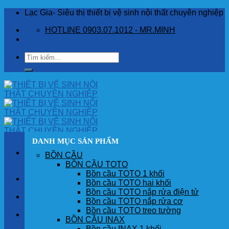
Skip
Lạc Gia- Siêu thị thiết bị vệ sinh nội thất chuyên nghiệp
to
HOTLINE 0903.07.1012 - MR.MINH
content
Tìm
kiếm:
DANH MỤC SẢN PHẨM
BỒN CẦU
BỒN CẦU TOTO
Bồn cầu TOTO 1 khối
TRANG CHỦ
Bồn cầu TOTO hai khối
Bồn cầu TOTO nắp rửa điện tử
GIỚI THIỆU
Bồn cầu TOTO nắp rửa cơ
Bồn cầu TOTO treo tường
SẢN PHẨM
BỒN CẦU INAX
Bồn cầu INAX 1 khối