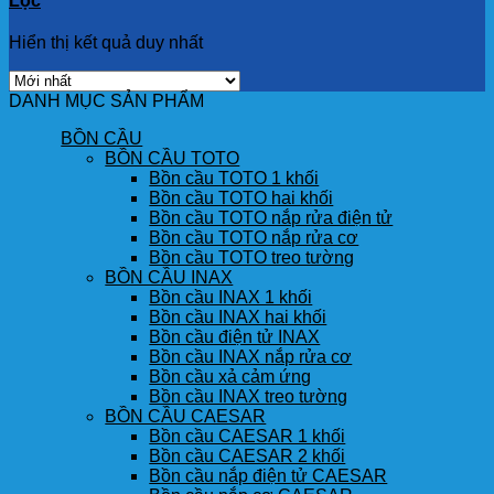
Lọc
Hiển thị kết quả duy nhất
DANH MỤC SẢN PHẨM
BỒN CẦU
BỒN CẦU TOTO
Bồn cầu TOTO 1 khối
Bồn cầu TOTO hai khối
Bồn cầu TOTO nắp rửa điện tử
Bồn cầu TOTO nắp rửa cơ
Bồn cầu TOTO treo tường
BỒN CẦU INAX
Bồn cầu INAX 1 khối
Bồn cầu INAX hai khối
Bồn cầu điện tử INAX
Bồn cầu INAX nắp rửa cơ
Bồn cầu xả cảm ứng
Bồn cầu INAX treo tường
BỒN CẦU CAESAR
Bồn cầu CAESAR 1 khối
Bồn cầu CAESAR 2 khối
Bồn cầu nắp điện tử CAESAR