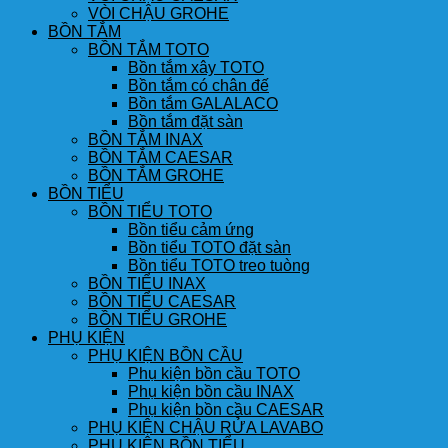
VÒI CHẬU GROHE
BỒN TẮM
BỒN TẮM TOTO
Bồn tắm xây TOTO
Bồn tắm có chân đế
Bồn tắm GALALACO
Bồn tắm đặt sàn
BỒN TẮM INAX
BỒN TẮM CAESAR
BỒN TẮM GROHE
BỒN TIỂU
BỒN TIỂU TOTO
Bồn tiểu cảm ứng
Bồn tiểu TOTO đặt sàn
Bồn tiểu TOTO treo tuòng
BỒN TIỂU INAX
BỒN TIỂU CAESAR
BỒN TIỂU GROHE
PHỤ KIỆN
PHỤ KIỆN BỒN CẦU
Phụ kiện bồn cầu TOTO
Phụ kiện bồn cầu INAX
Phụ kiện bồn cầu CAESAR
PHỤ KIỆN CHẬU RỬA LAVABO
PHỤ KIỆN BỒN TIỂU