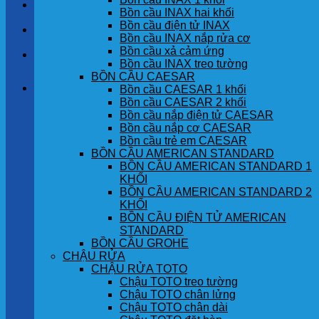
LIÊN HỆ
Bồn cầu INAX hai khối
Bồn cầu điện tử INAX
TIN TỨC
Bồn cầu INAX nắp rửa cơ
Bồn cầu xả cảm ứng
GÓC KHÁCH HÀNG
Bồn cầu INAX treo tường
BỒN CẦU CAESAR
Giỏ hàng
Bồn cầu CAESAR 1 khối
Bồn cầu CAESAR 2 khối
Bồn cầu nắp điện tử CAESAR
Chưa có sản phẩm trong giỏ hàng.
Bồn cầu nắp cơ CAESAR
Bồn cầu trẻ em CAESAR
BỒN CẦU AMERICAN STANDARD
BỒN CẦU AMERICAN STANDARD 1
KHỐI
BỒN CẦU AMERICAN STANDARD 2
KHỐI
BỒN CẦU ĐIỆN TỬ AMERICAN
STANDARD
BỒN CẦU GROHE
CHẬU RỬA
CHẬU RỬA TOTO
Chậu TOTO treo tường
Chậu TOTO chân lửng
Chậu TOTO chân dài