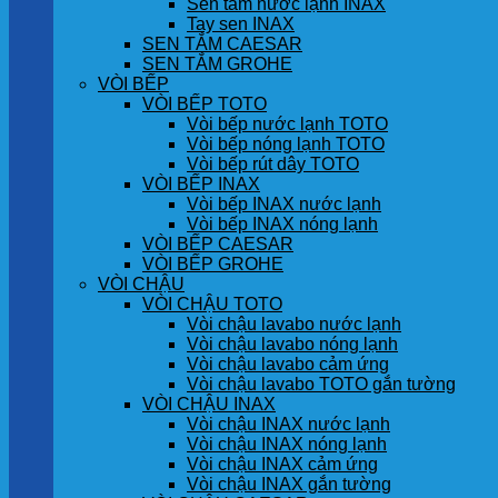
Sen tắm nước lạnh INAX
Tay sen INAX
SEN TẮM CAESAR
SEN TẮM GROHE
VÒI BẾP
VÒI BẾP TOTO
Vòi bếp nước lạnh TOTO
Vòi bếp nóng lạnh TOTO
Vòi bếp rút dây TOTO
VÒI BẾP INAX
Vòi bếp INAX nước lạnh
Vòi bếp INAX nóng lạnh
VÒI BẾP CAESAR
VÒI BẾP GROHE
VÒI CHẬU
VÒI CHẬU TOTO
Vòi chậu lavabo nước lạnh
Vòi chậu lavabo nóng lạnh
Vòi chậu lavabo cảm ứng
Vòi chậu lavabo TOTO gắn tường
VÒI CHẬU INAX
Vòi chậu INAX nước lạnh
Vòi chậu INAX nóng lạnh
Vòi chậu INAX cảm ứng
Vòi chậu INAX gắn tường