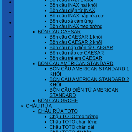
LIÊN HỆ
Bồn cầu INAX hai khối
Bồn cầu điện tử INAX
TIN TỨC
Bồn cầu INAX nắp rửa cơ
Bồn cầu xả cảm ứng
GÓC KHÁCH HÀNG
Bồn cầu INAX treo tường
BỒN CẦU CAESAR
Giỏ hàng
Bồn cầu CAESAR 1 khối
Bồn cầu CAESAR 2 khối
Bồn cầu nắp điện tử CAESAR
Chưa có sản phẩm trong giỏ hàng.
Bồn cầu nắp cơ CAESAR
Bồn cầu trẻ em CAESAR
BỒN CẦU AMERICAN STANDARD
BỒN CẦU AMERICAN STANDARD 1
KHỐI
BỒN CẦU AMERICAN STANDARD 2
KHỐI
BỒN CẦU ĐIỆN TỬ AMERICAN
STANDARD
BỒN CẦU GROHE
CHẬU RỬA
CHẬU RỬA TOTO
Chậu TOTO treo tường
Chậu TOTO chân lửng
Chậu TOTO chân dài