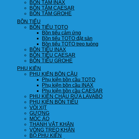
BỒN TẮM INAX
BỒN TẮM CAESAR
BỒN TẮM GROHE
BỒN TIỂU
BỒN TIỂU TOTO
Bồn tiểu cảm ứng
Bồn tiểu TOTO đặt sàn
Bồn tiểu TOTO treo tuòng
BỒN TIỂU INAX
BỒN TIỂU CAESAR
BỒN TIỂU GROHE
PHỤ KIỆN
PHỤ KIỆN BỒN CẦU
Phụ kiện bồn cầu TOTO
Phụ kiện bồn cầu INAX
Phụ kiện bồn cầu CAESAR
PHỤ KIỆN CHẬU RỬA LAVABO
PHỤ KIỆN BỒN TIỂU
VÒI XỊT
GƯƠNG
MÓC ÁO
THANH VẮT KHĂN
VÒNG TREO KHĂN
BỘ PHỤ KIỆN