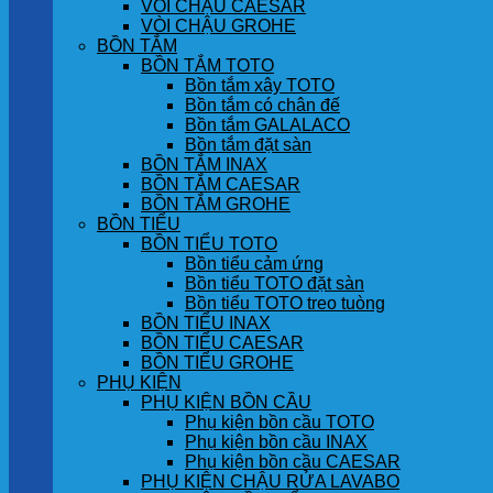
VÒI CHẬU CAESAR
VÒI CHẬU GROHE
BỒN TẮM
BỒN TẮM TOTO
Bồn tắm xây TOTO
Bồn tắm có chân đế
Bồn tắm GALALACO
Bồn tắm đặt sàn
BỒN TẮM INAX
BỒN TẮM CAESAR
BỒN TẮM GROHE
BỒN TIỂU
BỒN TIỂU TOTO
Bồn tiểu cảm ứng
Bồn tiểu TOTO đặt sàn
Bồn tiểu TOTO treo tuòng
BỒN TIỂU INAX
BỒN TIỂU CAESAR
BỒN TIỂU GROHE
PHỤ KIỆN
PHỤ KIỆN BỒN CẦU
Phụ kiện bồn cầu TOTO
Phụ kiện bồn cầu INAX
Phụ kiện bồn cầu CAESAR
PHỤ KIỆN CHẬU RỬA LAVABO