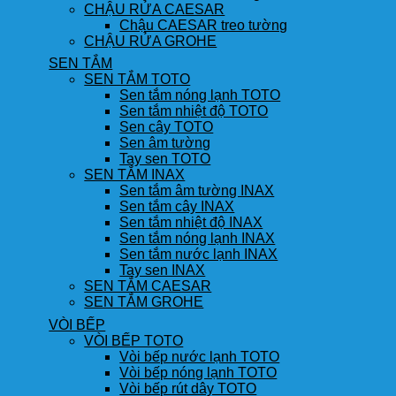
CHẬU RỬA CAESAR
Chậu CAESAR treo tường
CHẬU RỬA GROHE
SEN TẮM
SEN TẮM TOTO
Sen tắm nóng lạnh TOTO
Sen tắm nhiệt độ TOTO
Sen cây TOTO
Sen âm tường
Tay sen TOTO
SEN TẮM INAX
Sen tắm âm tường INAX
Sen tắm cây INAX
Sen tắm nhiệt độ INAX
Sen tắm nóng lạnh INAX
Sen tắm nước lạnh INAX
Tay sen INAX
SEN TẮM CAESAR
SEN TẮM GROHE
VÒI BẾP
VÒI BẾP TOTO
Vòi bếp nước lạnh TOTO
Vòi bếp nóng lạnh TOTO
Vòi bếp rút dây TOTO