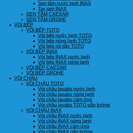
Sen tắm nước lạnh INAX
Tay sen INAX
SEN TẮM CAESAR
SEN TẮM GROHE
VÒI BẾP
VÒI BẾP TOTO
Vòi bếp nước lạnh TOTO
Vòi bếp nóng lạnh TOTO
Vòi bếp rút dây TOTO
VÒI BẾP INAX
Vòi bếp INAX nước lạnh
Vòi bếp INAX nóng lạnh
VÒI BẾP CAESAR
VÒI BẾP GROHE
VÒI CHẬU
VÒI CHẬU TOTO
Vòi chậu lavabo nước lạnh
Vòi chậu lavabo nóng lạnh
Vòi chậu lavabo cảm ứng
Vòi chậu lavabo TOTO gắn tường
VÒI CHẬU INAX
Vòi chậu INAX nước lạnh
Vòi chậu INAX nóng lạnh
Vòi chậu INAX cảm ứng
Vòi chậu INAX gắn tường