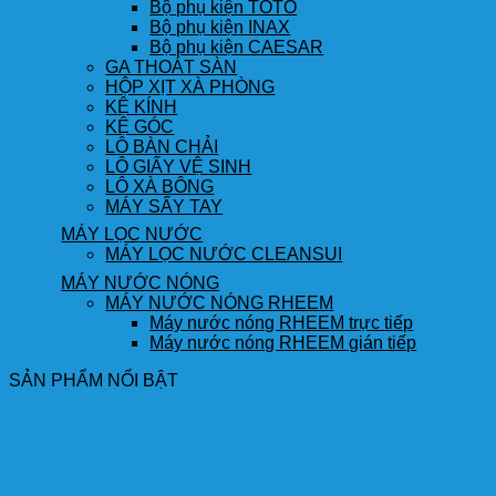
Bộ phụ kiện TOTO
Bộ phụ kiện INAX
Bộ phụ kiện CAESAR
GA THOÁT SÀN
HỘP XỊT XÀ PHÒNG
KỆ KÍNH
KỆ GÓC
LÔ BÀN CHẢI
LÔ GIẤY VỆ SINH
LÔ XÀ BÔNG
MÁY SẤY TAY
MÁY LỌC NƯỚC
MÁY LỌC NƯỚC CLEANSUI
MÁY NƯỚC NÓNG
MÁY NƯỚC NÓNG RHEEM
Máy nước nóng RHEEM trực tiếp
Máy nước nóng RHEEM gián tiếp
SẢN PHẨM NỔI BẬT