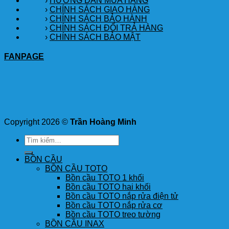
›
HƯỚNG DẪN MUA HÀNG
›
CHÍNH SÁCH GIAO HÀNG
›
CHÍNH SÁCH BẢO HÀNH
›
CHÍNH SÁCH ĐỔI TRẢ HÀNG
›
CHÍNH SÁCH BẢO MẬT
FANPAGE
Copyright 2026 ©
Trần Hoàng Minh
Tìm
kiếm:
BỒN CẦU
BỒN CẦU TOTO
Bồn cầu TOTO 1 khối
Bồn cầu TOTO hai khối
Bồn cầu TOTO nắp rửa điện tử
Bồn cầu TOTO nắp rửa cơ
Bồn cầu TOTO treo tường
BỒN CẦU INAX