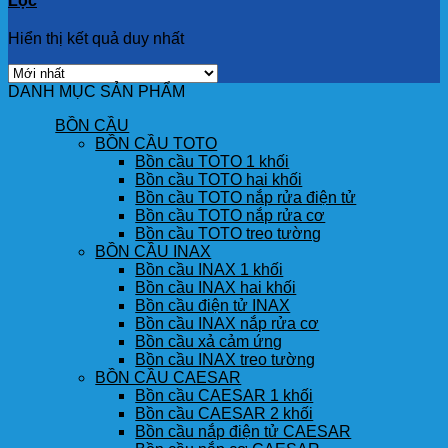
Lọc
Hiển thị kết quả duy nhất
DANH MỤC SẢN PHẨM
BỒN CẦU
BỒN CẦU TOTO
Bồn cầu TOTO 1 khối
Bồn cầu TOTO hai khối
Bồn cầu TOTO nắp rửa điện tử
Bồn cầu TOTO nắp rửa cơ
Bồn cầu TOTO treo tường
BỒN CẦU INAX
Bồn cầu INAX 1 khối
Bồn cầu INAX hai khối
Bồn cầu điện tử INAX
Bồn cầu INAX nắp rửa cơ
Bồn cầu xả cảm ứng
Bồn cầu INAX treo tường
BỒN CẦU CAESAR
Bồn cầu CAESAR 1 khối
Bồn cầu CAESAR 2 khối
Bồn cầu nắp điện tử CAESAR