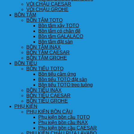
VÒI CHẬU CAESAR
VÒI CHẬU GROHE
BỒN TẮM
BỒN TẮM TOTO
Bồn tắm xây TOTO
Bồn tắm có chân đế
Bồn tắm GALALACO
Bồn tắm đặt sàn
BỒN TẮM INAX
BỒN TẮM CAESAR
BỒN TẮM GROHE
BỒN TIỂU
BỒN TIỂU TOTO
Bồn tiểu cảm ứng
Bồn tiểu TOTO đặt sàn
Bồn tiểu TOTO treo tuòng
BỒN TIỂU INAX
BỒN TIỂU CAESAR
BỒN TIỂU GROHE
PHỤ KIỆN
PHỤ KIỆN BỒN CẦU
Phụ kiện bồn cầu TOTO
Phụ kiện bồn cầu INAX
Phụ kiện bồn cầu CAESAR
PHỤ KIỆN CHẬU RỬA LAVABO