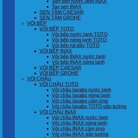
Sen tắm nước lạnh INAX
Tay sen INAX
SEN TẮM CAESAR
SEN TẮM GROHE
VÒI BẾP
VÒI BẾP TOTO
Vòi bếp nước lạnh TOTO
Vòi bếp nóng lạnh TOTO
Vòi bếp rút dây TOTO
VÒI BẾP INAX
Vòi bếp INAX nước lạnh
Vòi bếp INAX nóng lạnh
VÒI BẾP CAESAR
VÒI BẾP GROHE
VÒI CHẬU
VÒI CHẬU TOTO
Vòi chậu lavabo nước lạnh
Vòi chậu lavabo nóng lạnh
Vòi chậu lavabo cảm ứng
Vòi chậu lavabo TOTO gắn tường
VÒI CHẬU INAX
Vòi chậu INAX nước lạnh
Vòi chậu INAX nóng lạnh
Vòi chậu INAX cảm ứng
Vòi chậu INAX gắn tường