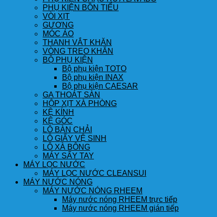
PHỤ KIỆN BỒN TIỂU
VÒI XỊT
GƯƠNG
MÓC ÁO
THANH VẮT KHĂN
VÒNG TREO KHĂN
BỘ PHỤ KIỆN
Bộ phụ kiện TOTO
Bộ phụ kiện INAX
Bộ phụ kiện CAESAR
GA THOÁT SÀN
HỘP XỊT XÀ PHÒNG
KỆ KÍNH
KỆ GÓC
LÔ BÀN CHẢI
LÔ GIẤY VỆ SINH
LÔ XÀ BÔNG
MÁY SẤY TAY
MÁY LỌC NƯỚC
MÁY LỌC NƯỚC CLEANSUI
MÁY NƯỚC NÓNG
MÁY NƯỚC NÓNG RHEEM
Máy nước nóng RHEEM trực tiếp
Máy nước nóng RHEEM gián tiếp