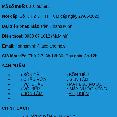
Mã số thuế:
0316293585.
Nơi cấp
: Sở KH & ĐT TPHCM cấp ngày 27/05/2020
Đại diện pháp luật:
Trần Hoàng Minh
Điện thoại:
0903 07 1012 (Mr.Minh)
Email:
hoangminh@lacgiahome.vn
Giờ làm việc
: Thứ 2-7: 8h-16h30. Chủ nhật: 8h-12h
SẢN PHẨM
›
BỒN CẦU
›
BỒN TIỂU
›
CHẬU RỬA
› SEN TẮM
›
VÒI CHẬU
›
MÁY LỌC NƯỚC
› VÒI BẾP
›
MÁY NƯỚC NÓNG
› BỒN TẮM
›
PHỤ KIỆN
CHÍNH SÁCH