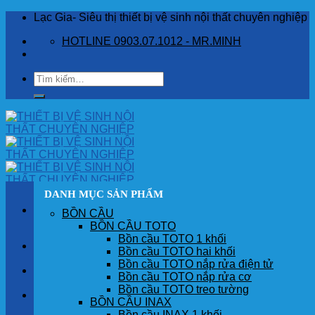
Skip
Lạc Gia- Siêu thị thiết bị vệ sinh nội thất chuyên nghiệp
to
HOTLINE 0903.07.1012 - MR.MINH
content
Tìm
kiếm:
DANH MỤC SẢN PHẨM
BỒN CẦU
BỒN CẦU TOTO
Bồn cầu TOTO 1 khối
TRANG CHỦ
Bồn cầu TOTO hai khối
Bồn cầu TOTO nắp rửa điện tử
GIỚI THIỆU
Bồn cầu TOTO nắp rửa cơ
Bồn cầu TOTO treo tường
SẢN PHẨM
BỒN CẦU INAX
Bồn cầu INAX 1 khối