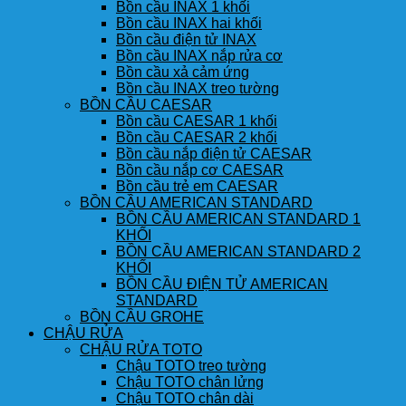
Bồn cầu INAX 1 khối
Bồn cầu INAX hai khối
Bồn cầu điện tử INAX
Bồn cầu INAX nắp rửa cơ
Bồn cầu xả cảm ứng
Bồn cầu INAX treo tường
BỒN CẦU CAESAR
Bồn cầu CAESAR 1 khối
Bồn cầu CAESAR 2 khối
Bồn cầu nắp điện tử CAESAR
Bồn cầu nắp cơ CAESAR
Bồn cầu trẻ em CAESAR
BỒN CẦU AMERICAN STANDARD
BỒN CẦU AMERICAN STANDARD 1
KHỐI
BỒN CẦU AMERICAN STANDARD 2
KHỐI
BỒN CẦU ĐIỆN TỬ AMERICAN
STANDARD
BỒN CẦU GROHE
CHẬU RỬA
CHẬU RỬA TOTO
Chậu TOTO treo tường
Chậu TOTO chân lửng
Chậu TOTO chân dài