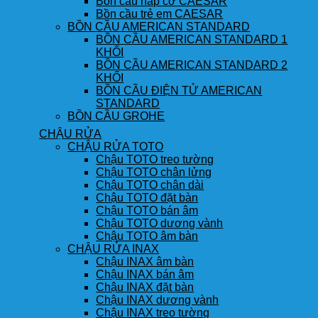
Bồn cầu nắp cơ CAESAR
Bồn cầu trẻ em CAESAR
BỒN CẦU AMERICAN STANDARD
BỒN CẦU AMERICAN STANDARD 1
KHỐI
BỒN CẦU AMERICAN STANDARD 2
KHỐI
BỒN CẦU ĐIỆN TỬ AMERICAN
STANDARD
BỒN CẦU GROHE
CHẬU RỬA
CHẬU RỬA TOTO
Chậu TOTO treo tường
Chậu TOTO chân lửng
Chậu TOTO chân dài
Chậu TOTO đặt bàn
Chậu TOTO bán âm
Chậu TOTO dương vành
Chậu TOTO âm bàn
CHẬU RỬA INAX
Chậu INAX âm bàn
Chậu INAX bán âm
Chậu INAX đặt bàn
Chậu INAX dương vành
Chậu INAX treo tường