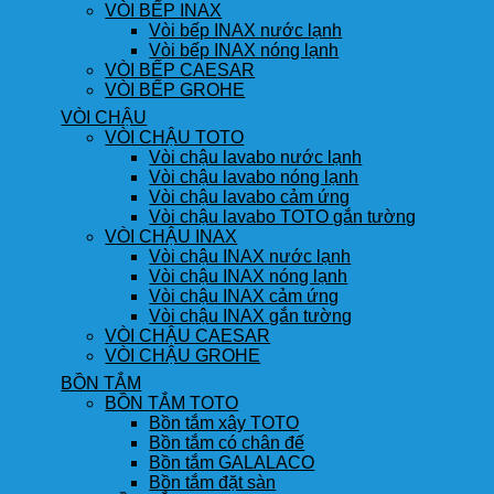
VÒI BẾP INAX
Vòi bếp INAX nước lạnh
Vòi bếp INAX nóng lạnh
VÒI BẾP CAESAR
VÒI BẾP GROHE
VÒI CHẬU
VÒI CHẬU TOTO
Vòi chậu lavabo nước lạnh
Vòi chậu lavabo nóng lạnh
Vòi chậu lavabo cảm ứng
Vòi chậu lavabo TOTO gắn tường
VÒI CHẬU INAX
Vòi chậu INAX nước lạnh
Vòi chậu INAX nóng lạnh
Vòi chậu INAX cảm ứng
Vòi chậu INAX gắn tường
VÒI CHẬU CAESAR
VÒI CHẬU GROHE
BỒN TẮM
BỒN TẮM TOTO
Bồn tắm xây TOTO
Bồn tắm có chân đế
Bồn tắm GALALACO
Bồn tắm đặt sàn