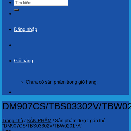
Tìm
kiếm:
Đăng nhập
Giỏ hàng
Chưa có sản phẩm trong giỏ hàng.
DM907CS/TBS03302V/TBW0
Trang chủ
/
SẢN PHẨM
/
Sản phẩm được gắn thẻ
“DM907CS/TBS03302V/TBW02017A”