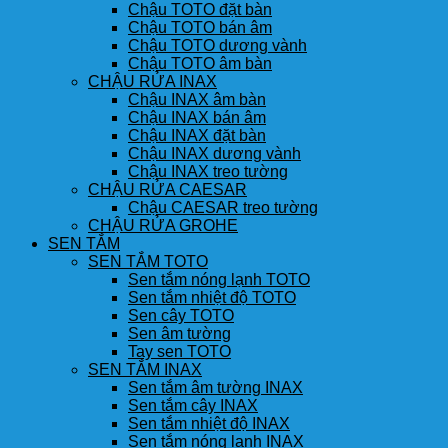
Chậu TOTO đặt bàn
Chậu TOTO bán âm
Chậu TOTO dương vành
Chậu TOTO âm bàn
CHẬU RỬA INAX
Chậu INAX âm bàn
Chậu INAX bán âm
Chậu INAX đặt bàn
Chậu INAX dương vành
Chậu INAX treo tường
CHẬU RỬA CAESAR
Chậu CAESAR treo tường
CHẬU RỬA GROHE
SEN TẮM
SEN TẮM TOTO
Sen tắm nóng lạnh TOTO
Sen tắm nhiệt độ TOTO
Sen cây TOTO
Sen âm tường
Tay sen TOTO
SEN TẮM INAX
Sen tắm âm tường INAX
Sen tắm cây INAX
Sen tắm nhiệt độ INAX
Sen tắm nóng lạnh INAX