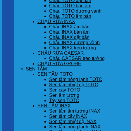
Chậu TOTO đặt bàn
Chậu TOTO bán âm
Chậu TOTO dương vành
Chậu TOTO âm bàn
CHẬU RỬA INAX
Chậu INAX âm bàn
Chậu INAX bán âm
Chậu INAX đặt bàn
Chậu INAX dương vành
Chậu INAX treo tường
CHẬU RỬA CAESAR
Chậu CAESAR treo tường
CHẬU RỬA GROHE
SEN TẮM
SEN TẮM TOTO
Sen tắm nóng lạnh TOTO
Sen tắm nhiệt độ TOTO
Sen cây TOTO
Sen âm tường
Tay sen TOTO
SEN TẮM INAX
Sen tắm âm tường INAX
Sen tắm cây INAX
Sen tắm nhiệt độ INAX
Sen tắm nóng lạnh INAX