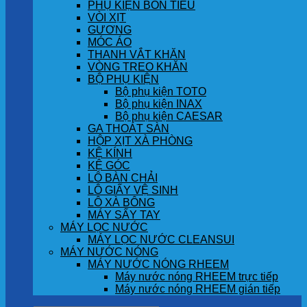
PHỤ KIỆN BỒN TIỂU
VÒI XỊT
GƯƠNG
MÓC ÁO
THANH VẮT KHĂN
VÒNG TREO KHĂN
BỘ PHỤ KIỆN
Bộ phụ kiện TOTO
Bộ phụ kiện INAX
Bộ phụ kiện CAESAR
GA THOÁT SÀN
HỘP XỊT XÀ PHÒNG
KỆ KÍNH
KỆ GÓC
LÔ BÀN CHẢI
LÔ GIẤY VỆ SINH
LÔ XÀ BÔNG
MÁY SẤY TAY
MÁY LỌC NƯỚC
MÁY LỌC NƯỚC CLEANSUI
MÁY NƯỚC NÓNG
MÁY NƯỚC NÓNG RHEEM
Máy nước nóng RHEEM trực tiếp
Máy nước nóng RHEEM gián tiếp