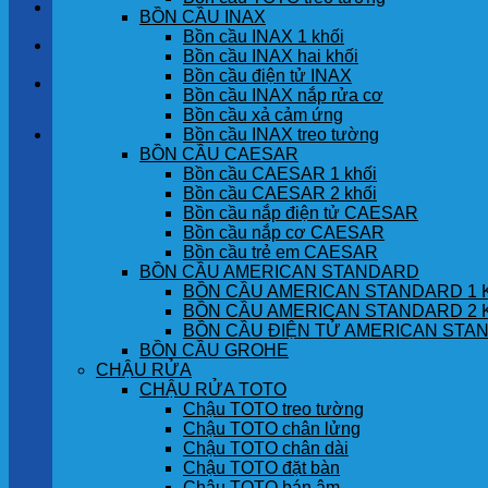
LIÊN HỆ
BỒN CẦU INAX
Bồn cầu INAX 1 khối
TIN TỨC
Bồn cầu INAX hai khối
Bồn cầu điện tử INAX
GÓC KHÁCH HÀNG
Bồn cầu INAX nắp rửa cơ
Bồn cầu xả cảm ứng
Bồn cầu INAX treo tường
Giỏ hàng
BỒN CẦU CAESAR
Bồn cầu CAESAR 1 khối
Chưa có sản phẩm trong giỏ hàng.
Bồn cầu CAESAR 2 khối
Bồn cầu nắp điện tử CAESAR
Bồn cầu nắp cơ CAESAR
Bồn cầu trẻ em CAESAR
BỒN CẦU AMERICAN STANDARD
BỒN CẦU AMERICAN STANDARD 1 
BỒN CẦU AMERICAN STANDARD 2 
BỒN CẦU ĐIỆN TỬ AMERICAN STA
BỒN CẦU GROHE
CHẬU RỬA
CHẬU RỬA TOTO
Chậu TOTO treo tường
Chậu TOTO chân lửng
Chậu TOTO chân dài
Chậu TOTO đặt bàn
Chậu TOTO bán âm