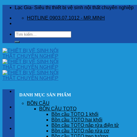
Skip
Lạc Gia- Siêu thị thiết bị vệ sinh nội thất chuyên nghiệp
to
HOTLINE 0903.07.1012 - MR.MINH
content
Tìm
kiếm:
DANH MỤC SẢN PHẨM
BỒN CẦU
TRANG CHỦ
BỒN CẦU TOTO
Bồn cầu TOTO 1 khối
GIỚI THIỆU
Bồn cầu TOTO hai khối
Bồn cầu TOTO nắp rửa điện tử
SẢN PHẨM
Bồn cầu TOTO nắp rửa cơ
Bồn cầu TOTO treo tường