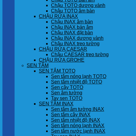
Chậu TOTO dương vành
Chậu TOTO âm bàn
CHẬU RỬA INAX
Chậu INAX âm bàn
Chậu INAX bán âm
Chậu INAX đặt bàn
Chậu INAX dương vành
Chậu INAX treo tường
CHẬU RỬA CAESAR
Chậu CAESAR treo tường
CHẬU RỬA GROHE
SEN TẮM
SEN TẮM TOTO
Sen tắm nóng lạnh TOTO
Sen tắm nhiệt độ TOTO
Sen cây TOTO
Sen âm tường
Tay sen TOTO
SEN TẮM INAX
Sen tắm âm tường INAX
Sen tắm cây INAX
Sen tắm nhiệt độ INAX
Sen tắm nóng lạnh INAX
Sen tắm nước lạnh INAX