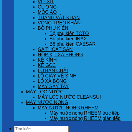
VÒI XỊT
GƯƠNG
MÓC ÁO
THANH VẮT KHĂN
VÒNG TREO KHĂN
BỘ PHỤ KIỆN
Bộ phụ kiện TOTO
Bộ phụ kiện INAX
Bộ phụ kiện CAESAR
GA THOÁT SÀN
HỘP XỊT XÀ PHÒNG
KỆ KÍNH
KỆ GÓC
LÔ BÀN CHẢI
LÔ GIẤY VỆ SINH
LÔ XÀ BÔNG
MÁY SẤY TAY
MÁY LỌC NƯỚC
MÁY LỌC NƯỚC CLEANSUI
MÁY NƯỚC NÓNG
MÁY NƯỚC NÓNG RHEEM
Máy nước nóng RHEEM trực tiếp
Máy nước nóng RHEEM gián tiếp
Tìm