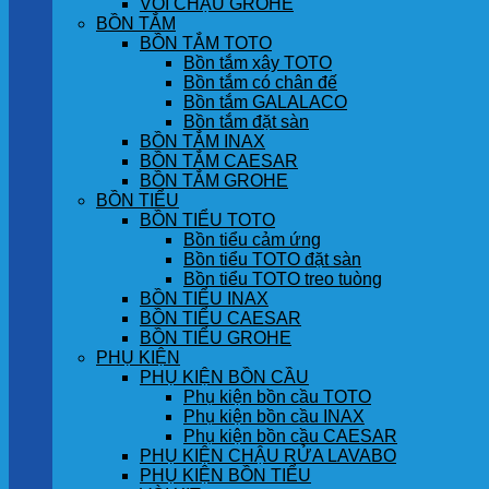
VÒI CHẬU GROHE
BỒN TẮM
BỒN TẮM TOTO
Bồn tắm xây TOTO
Bồn tắm có chân đế
Bồn tắm GALALACO
Bồn tắm đặt sàn
BỒN TẮM INAX
BỒN TẮM CAESAR
BỒN TẮM GROHE
BỒN TIỂU
BỒN TIỂU TOTO
Bồn tiểu cảm ứng
Bồn tiểu TOTO đặt sàn
Bồn tiểu TOTO treo tuòng
BỒN TIỂU INAX
BỒN TIỂU CAESAR
BỒN TIỂU GROHE
PHỤ KIỆN
PHỤ KIỆN BỒN CẦU
Phụ kiện bồn cầu TOTO
Phụ kiện bồn cầu INAX
Phụ kiện bồn cầu CAESAR
PHỤ KIỆN CHẬU RỬA LAVABO
PHỤ KIỆN BỒN TIỂU