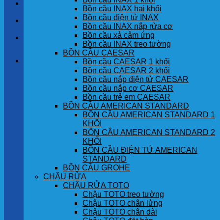
LIÊN HỆ
Bồn cầu INAX hai khối
Bồn cầu điện tử INAX
TIN TỨC
Bồn cầu INAX nắp rửa cơ
Bồn cầu xả cảm ứng
GÓC KHÁCH HÀNG
Bồn cầu INAX treo tường
BỒN CẦU CAESAR
Giỏ hàng
Bồn cầu CAESAR 1 khối
Bồn cầu CAESAR 2 khối
Bồn cầu nắp điện tử CAESAR
Chưa có sản phẩm trong giỏ hàng.
Bồn cầu nắp cơ CAESAR
Bồn cầu trẻ em CAESAR
BỒN CẦU AMERICAN STANDARD
BỒN CẦU AMERICAN STANDARD 1
KHỐI
BỒN CẦU AMERICAN STANDARD 2
KHỐI
BỒN CẦU ĐIỆN TỬ AMERICAN
STANDARD
BỒN CẦU GROHE
CHẬU RỬA
CHẬU RỬA TOTO
Chậu TOTO treo tường
Chậu TOTO chân lửng
Chậu TOTO chân dài