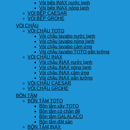
Vòi bếp INAX nước lạnh
Vòi bếp INAX nóng lạnh
VÒI BẾP CAESAR
VÒI BẾP GROHE
VÒI CHẬU
VÒI CHẬU TOTO
Vòi chậu lavabo nước lạnh
Vòi chậu lavabo nóng lạnh
Vòi chậu lavabo cảm ứng
Vòi chậu lavabo TOTO gắn tường
VÒI CHẬU INAX
Vòi chậu INAX nước lạnh
Vòi chậu INAX nóng lạnh
Vòi chậu INAX cảm ứng
Vòi chậu INAX gắn tường
VÒI CHẬU CAESAR
VÒI CHẬU GROHE
BỒN TẮM
BỒN TẮM TOTO
Bồn tắm xây TOTO
Bồn tắm có chân đế
Bồn tắm GALALACO
Bồn tắm đặt sàn
BỒN TẮM INAX