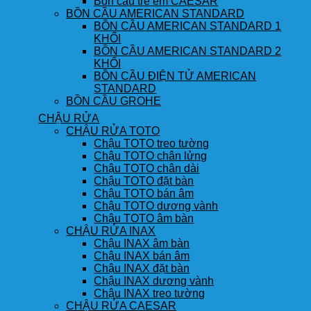
Bồn cầu trẻ em CAESAR
BỒN CẦU AMERICAN STANDARD
BỒN CẦU AMERICAN STANDARD 1
KHỐI
BỒN CẦU AMERICAN STANDARD 2
KHỐI
BỒN CẦU ĐIỆN TỬ AMERICAN
STANDARD
BỒN CẦU GROHE
CHẬU RỬA
CHẬU RỬA TOTO
Chậu TOTO treo tường
Chậu TOTO chân lửng
Chậu TOTO chân dài
Chậu TOTO đặt bàn
Chậu TOTO bán âm
Chậu TOTO dương vành
Chậu TOTO âm bàn
CHẬU RỬA INAX
Chậu INAX âm bàn
Chậu INAX bán âm
Chậu INAX đặt bàn
Chậu INAX dương vành
Chậu INAX treo tường
CHẬU RỬA CAESAR