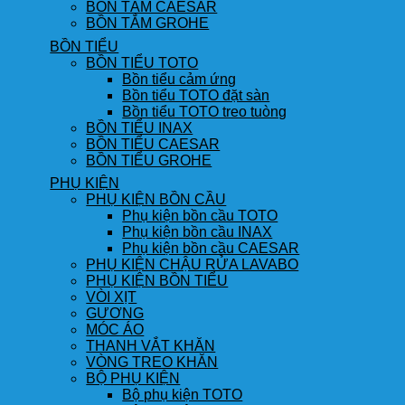
BỒN TẮM CAESAR
BỒN TẮM GROHE
BỒN TIỂU
BỒN TIỂU TOTO
Bồn tiểu cảm ứng
Bồn tiểu TOTO đặt sàn
Bồn tiểu TOTO treo tuòng
BỒN TIỂU INAX
BỒN TIỂU CAESAR
BỒN TIỂU GROHE
PHỤ KIỆN
PHỤ KIỆN BỒN CẦU
Phụ kiện bồn cầu TOTO
Phụ kiện bồn cầu INAX
Phụ kiện bồn cầu CAESAR
PHỤ KIỆN CHẬU RỬA LAVABO
PHỤ KIỆN BỒN TIỂU
VÒI XỊT
GƯƠNG
MÓC ÁO
THANH VẮT KHĂN
VÒNG TREO KHĂN
BỘ PHỤ KIỆN
Bộ phụ kiện TOTO