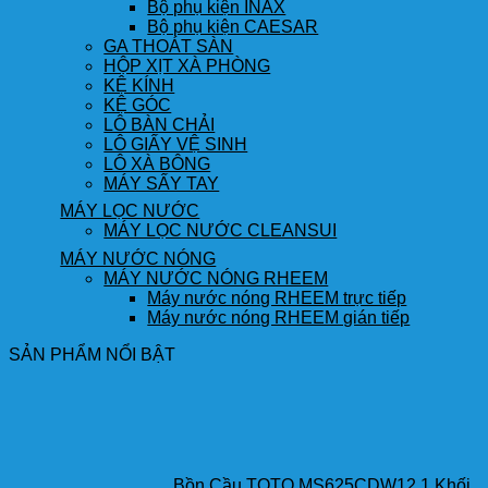
Bộ phụ kiện INAX
Bộ phụ kiện CAESAR
GA THOÁT SÀN
HỘP XỊT XÀ PHÒNG
KỆ KÍNH
KỆ GÓC
LÔ BÀN CHẢI
LÔ GIẤY VỆ SINH
LÔ XÀ BÔNG
MÁY SẤY TAY
MÁY LỌC NƯỚC
MÁY LỌC NƯỚC CLEANSUI
MÁY NƯỚC NÓNG
MÁY NƯỚC NÓNG RHEEM
Máy nước nóng RHEEM trực tiếp
Máy nước nóng RHEEM gián tiếp
SẢN PHẨM NỔI BẬT
Bồn Cầu TOTO MS625CDW12 1 Khối