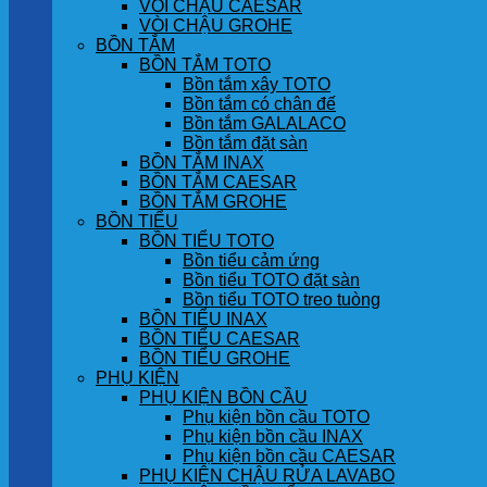
VÒI CHẬU CAESAR
VÒI CHẬU GROHE
BỒN TẮM
BỒN TẮM TOTO
Bồn tắm xây TOTO
Bồn tắm có chân đế
Bồn tắm GALALACO
Bồn tắm đặt sàn
BỒN TẮM INAX
BỒN TẮM CAESAR
BỒN TẮM GROHE
BỒN TIỂU
BỒN TIỂU TOTO
Bồn tiểu cảm ứng
Bồn tiểu TOTO đặt sàn
Bồn tiểu TOTO treo tuòng
BỒN TIỂU INAX
BỒN TIỂU CAESAR
BỒN TIỂU GROHE
PHỤ KIỆN
PHỤ KIỆN BỒN CẦU
Phụ kiện bồn cầu TOTO
Phụ kiện bồn cầu INAX
Phụ kiện bồn cầu CAESAR
PHỤ KIỆN CHẬU RỬA LAVABO