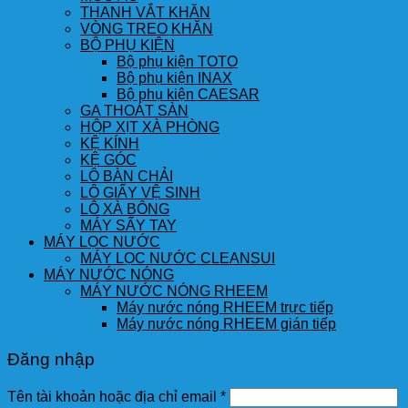
THANH VẮT KHĂN
VÒNG TREO KHĂN
BỘ PHỤ KIỆN
Bộ phụ kiện TOTO
Bộ phụ kiện INAX
Bộ phụ kiện CAESAR
GA THOÁT SÀN
HỘP XỊT XÀ PHÒNG
KỆ KÍNH
KỆ GÓC
LÔ BÀN CHẢI
LÔ GIẤY VỆ SINH
LÔ XÀ BÔNG
MÁY SẤY TAY
MÁY LỌC NƯỚC
MÁY LỌC NƯỚC CLEANSUI
MÁY NƯỚC NÓNG
MÁY NƯỚC NÓNG RHEEM
Máy nước nóng RHEEM trực tiếp
Máy nước nóng RHEEM gián tiếp
Đăng nhập
Tên tài khoản hoặc địa chỉ email
*