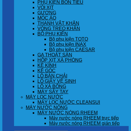
PHỤ KIỆN BỒN TIỂU
VÒI XỊT
GƯƠNG
MÓC ÁO
THANH VẮT KHĂN
VÒNG TREO KHĂN
BỘ PHỤ KIỆN
Bộ phụ kiện TOTO
Bộ phụ kiện INAX
Bộ phụ kiện CAESAR
GA THOÁT SÀN
HỘP XỊT XÀ PHÒNG
KỆ KÍNH
KỆ GÓC
LÔ BÀN CHẢI
LÔ GIẤY VỆ SINH
LÔ XÀ BÔNG
MÁY SẤY TAY
MÁY LỌC NƯỚC
MÁY LỌC NƯỚC CLEANSUI
MÁY NƯỚC NÓNG
MÁY NƯỚC NÓNG RHEEM
Máy nước nóng RHEEM trực tiếp
Máy nước nóng RHEEM gián tiếp