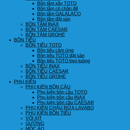
Bồn tắm xây TOTO
Bồn tắm có chân đế
Bồn tắm GALALACO
Bồn tắm đặt sàn
BỒN TẮM INAX
BỒN TẮM CAESAR
BỒN TẮM GROHE
BỒN TIỂU
BỒN TIỂU TOTO
Bồn tiểu cảm ứng
Bồn tiểu TOTO đặt sàn
Bồn tiểu TOTO treo tuòng
BỒN TIỂU INAX
BỒN TIỂU CAESAR
BỒN TIỂU GROHE
PHỤ KIỆN
PHỤ KIỆN BỒN CẦU
Phụ kiện bồn cầu TOTO
Phụ kiện bồn cầu INAX
Phụ kiện bồn cầu CAESAR
PHỤ KIỆN CHẬU RỬA LAVABO
PHỤ KIỆN BỒN TIỂU
VÒI XỊT
GƯƠNG
MÓC ÁO