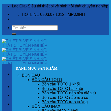
Skip
Lạc Gia- Siêu thị thiết bị vệ sinh nội thất chuyên nghiệp
to
HOTLINE 0903.07.1012 - MR.MINH
content
Tìm
kiếm:
DANH MỤC SẢN PHẨM
BỒN CẦU
BỒN CẦU TOTO
Bồn cầu TOTO 1 khối
TRANG CHỦ
Bồn cầu TOTO hai khối
Bồn cầu TOTO nắp rửa điện tử
GIỚI THIỆU
Bồn cầu TOTO nắp rửa cơ
Bồn cầu TOTO treo tường
SẢN PHẨM
BỒN CẦU INAX
Bồn cầu INAX 1 khối