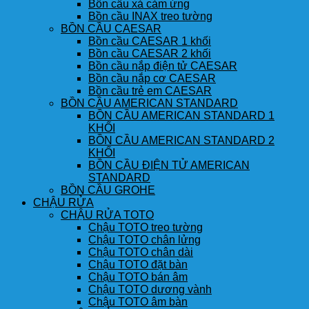
Bồn cầu xả cảm ứng
Bồn cầu INAX treo tường
BỒN CẦU CAESAR
Bồn cầu CAESAR 1 khối
Bồn cầu CAESAR 2 khối
Bồn cầu nắp điện tử CAESAR
Bồn cầu nắp cơ CAESAR
Bồn cầu trẻ em CAESAR
BỒN CẦU AMERICAN STANDARD
BỒN CẦU AMERICAN STANDARD 1
KHỐI
BỒN CẦU AMERICAN STANDARD 2
KHỐI
BỒN CẦU ĐIỆN TỬ AMERICAN
STANDARD
BỒN CẦU GROHE
CHẬU RỬA
CHẬU RỬA TOTO
Chậu TOTO treo tường
Chậu TOTO chân lửng
Chậu TOTO chân dài
Chậu TOTO đặt bàn
Chậu TOTO bán âm
Chậu TOTO dương vành
Chậu TOTO âm bàn