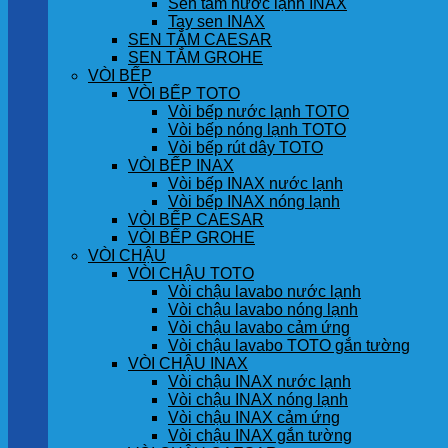
Sen tắm nước lạnh INAX
Tay sen INAX
SEN TẮM CAESAR
SEN TẮM GROHE
VÒI BẾP
VÒI BẾP TOTO
Vòi bếp nước lạnh TOTO
Vòi bếp nóng lạnh TOTO
Vòi bếp rút dây TOTO
VÒI BẾP INAX
Vòi bếp INAX nước lạnh
Vòi bếp INAX nóng lạnh
VÒI BẾP CAESAR
VÒI BẾP GROHE
VÒI CHẬU
VÒI CHẬU TOTO
Vòi chậu lavabo nước lạnh
Vòi chậu lavabo nóng lạnh
Vòi chậu lavabo cảm ứng
Vòi chậu lavabo TOTO gắn tường
VÒI CHẬU INAX
Vòi chậu INAX nước lạnh
Vòi chậu INAX nóng lạnh
Vòi chậu INAX cảm ứng
Vòi chậu INAX gắn tường