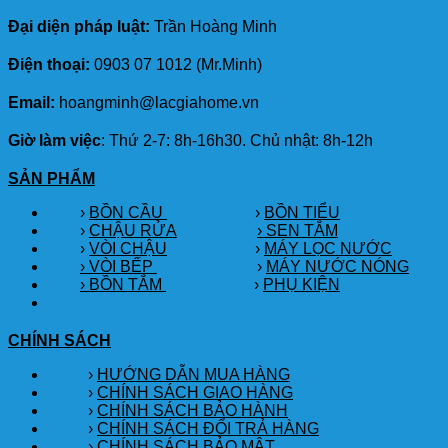
Đại diện pháp luật:
Trần Hoàng Minh
Điện thoại:
0903 07 1012 (Mr.Minh)
Email:
hoangminh@lacgiahome.vn
Giờ làm việc
: Thứ 2-7: 8h-16h30. Chủ nhật: 8h-12h
SẢN PHẨM
›
BỒN CẦU
›
BỒN TIỂU
›
CHẬU RỬA
› SEN TẮM
›
VÒI CHẬU
›
MÁY LỌC NƯỚC
› VÒI BẾP
›
MÁY NƯỚC NÓNG
› BỒN TẮM
›
PHỤ KIỆN
CHÍNH SÁCH
›
HƯỚNG DẪN MUA HÀNG
›
CHÍNH SÁCH GIAO HÀNG
›
CHÍNH SÁCH BẢO HÀNH
›
CHÍNH SÁCH ĐỔI TRẢ HÀNG
›
CHÍNH SÁCH BẢO MẬT