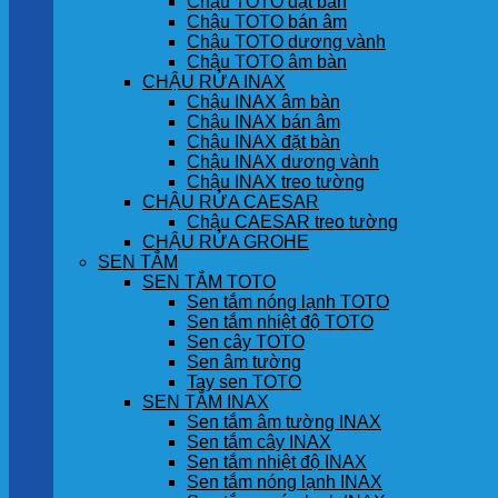
Chậu TOTO đặt bàn
Chậu TOTO bán âm
Chậu TOTO dương vành
Chậu TOTO âm bàn
CHẬU RỬA INAX
Chậu INAX âm bàn
Chậu INAX bán âm
Chậu INAX đặt bàn
Chậu INAX dương vành
Chậu INAX treo tường
CHẬU RỬA CAESAR
Chậu CAESAR treo tường
CHẬU RỬA GROHE
SEN TẮM
SEN TẮM TOTO
Sen tắm nóng lạnh TOTO
Sen tắm nhiệt độ TOTO
Sen cây TOTO
Sen âm tường
Tay sen TOTO
SEN TẮM INAX
Sen tắm âm tường INAX
Sen tắm cây INAX
Sen tắm nhiệt độ INAX
Sen tắm nóng lạnh INAX