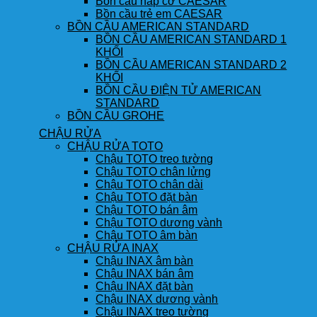
Bồn cầu nắp cơ CAESAR
Bồn cầu trẻ em CAESAR
BỒN CẦU AMERICAN STANDARD
BỒN CẦU AMERICAN STANDARD 1
KHỐI
BỒN CẦU AMERICAN STANDARD 2
KHỐI
BỒN CẦU ĐIỆN TỬ AMERICAN
STANDARD
BỒN CẦU GROHE
CHẬU RỬA
CHẬU RỬA TOTO
Chậu TOTO treo tường
Chậu TOTO chân lửng
Chậu TOTO chân dài
Chậu TOTO đặt bàn
Chậu TOTO bán âm
Chậu TOTO dương vành
Chậu TOTO âm bàn
CHẬU RỬA INAX
Chậu INAX âm bàn
Chậu INAX bán âm
Chậu INAX đặt bàn
Chậu INAX dương vành
Chậu INAX treo tường