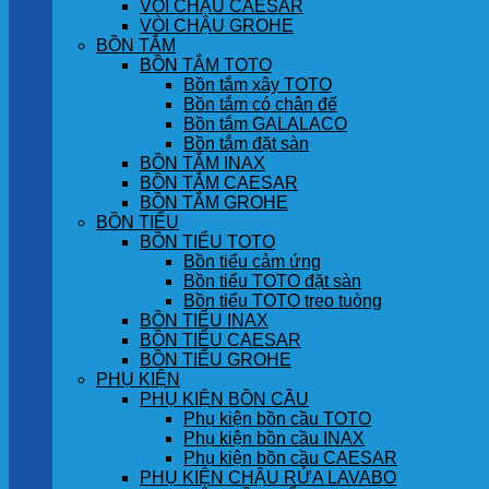
VÒI CHẬU CAESAR
VÒI CHẬU GROHE
BỒN TẮM
BỒN TẮM TOTO
Bồn tắm xây TOTO
Bồn tắm có chân đế
Bồn tắm GALALACO
Bồn tắm đặt sàn
BỒN TẮM INAX
BỒN TẮM CAESAR
BỒN TẮM GROHE
BỒN TIỂU
BỒN TIỂU TOTO
Bồn tiểu cảm ứng
Bồn tiểu TOTO đặt sàn
Bồn tiểu TOTO treo tuòng
BỒN TIỂU INAX
BỒN TIỂU CAESAR
BỒN TIỂU GROHE
PHỤ KIỆN
PHỤ KIỆN BỒN CẦU
Phụ kiện bồn cầu TOTO
Phụ kiện bồn cầu INAX
Phụ kiện bồn cầu CAESAR
PHỤ KIỆN CHẬU RỬA LAVABO