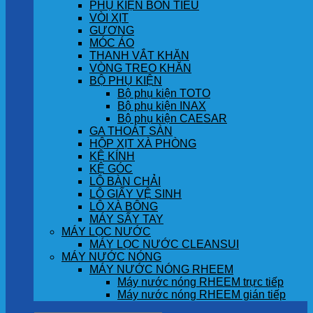
PHỤ KIỆN BỒN TIỂU
VÒI XỊT
GƯƠNG
MÓC ÁO
THANH VẮT KHĂN
VÒNG TREO KHĂN
BỘ PHỤ KIỆN
Bộ phụ kiện TOTO
Bộ phụ kiện INAX
Bộ phụ kiện CAESAR
GA THOÁT SÀN
HỘP XỊT XÀ PHÒNG
KỆ KÍNH
KỆ GÓC
LÔ BÀN CHẢI
LÔ GIẤY VỆ SINH
LÔ XÀ BÔNG
MÁY SẤY TAY
MÁY LỌC NƯỚC
MÁY LỌC NƯỚC CLEANSUI
MÁY NƯỚC NÓNG
MÁY NƯỚC NÓNG RHEEM
Máy nước nóng RHEEM trực tiếp
Máy nước nóng RHEEM gián tiếp