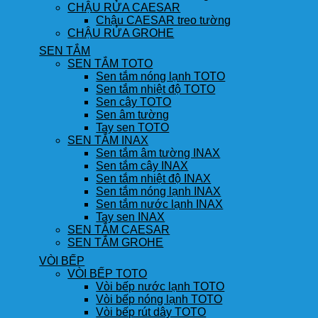
CHẬU RỬA CAESAR
Chậu CAESAR treo tường
CHẬU RỬA GROHE
SEN TẮM
SEN TẮM TOTO
Sen tắm nóng lạnh TOTO
Sen tắm nhiệt độ TOTO
Sen cây TOTO
Sen âm tường
Tay sen TOTO
SEN TẮM INAX
Sen tắm âm tường INAX
Sen tắm cây INAX
Sen tắm nhiệt độ INAX
Sen tắm nóng lạnh INAX
Sen tắm nước lạnh INAX
Tay sen INAX
SEN TẮM CAESAR
SEN TẮM GROHE
VÒI BẾP
VÒI BẾP TOTO
Vòi bếp nước lạnh TOTO
Vòi bếp nóng lạnh TOTO
Vòi bếp rút dây TOTO