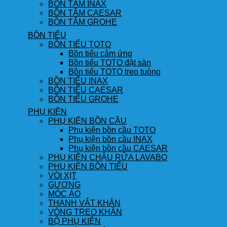
BỒN TẮM INAX
BỒN TẮM CAESAR
BỒN TẮM GROHE
BỒN TIỂU
BỒN TIỂU TOTO
Bồn tiểu cảm ứng
Bồn tiểu TOTO đặt sàn
Bồn tiểu TOTO treo tuòng
BỒN TIỂU INAX
BỒN TIỂU CAESAR
BỒN TIỂU GROHE
PHỤ KIỆN
PHỤ KIỆN BỒN CẦU
Phụ kiện bồn cầu TOTO
Phụ kiện bồn cầu INAX
Phụ kiện bồn cầu CAESAR
PHỤ KIỆN CHẬU RỬA LAVABO
PHỤ KIỆN BỒN TIỂU
VÒI XỊT
GƯƠNG
MÓC ÁO
THANH VẮT KHĂN
VÒNG TREO KHĂN
BỘ PHỤ KIỆN