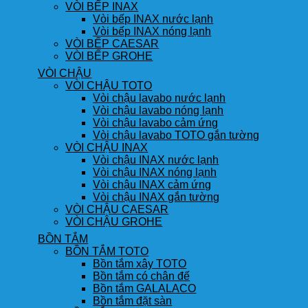
VÒI BẾP INAX
Vòi bếp INAX nước lạnh
Vòi bếp INAX nóng lạnh
VÒI BẾP CAESAR
VÒI BẾP GROHE
VÒI CHẬU
VÒI CHẬU TOTO
Vòi chậu lavabo nước lạnh
Vòi chậu lavabo nóng lạnh
Vòi chậu lavabo cảm ứng
Vòi chậu lavabo TOTO gắn tường
VÒI CHẬU INAX
Vòi chậu INAX nước lạnh
Vòi chậu INAX nóng lạnh
Vòi chậu INAX cảm ứng
Vòi chậu INAX gắn tường
VÒI CHẬU CAESAR
VÒI CHẬU GROHE
BỒN TẮM
BỒN TẮM TOTO
Bồn tắm xây TOTO
Bồn tắm có chân đế
Bồn tắm GALALACO
Bồn tắm đặt sàn