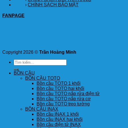
›
CHÍNH SÁCH BẢO MẬT
FANPAGE
Copyright 2026 ©
Trần Hoàng Minh
Tìm
kiếm:
BỒN CẦU
BỒN CẦU TOTO
Bồn cầu TOTO 1 khối
Bồn cầu TOTO hai khối
Bồn cầu TOTO nắp rửa điện tử
Bồn cầu TOTO nắp rửa cơ
Bồn cầu TOTO treo tường
BỒN CẦU INAX
Bồn cầu INAX 1 khối
Bồn cầu INAX hai khối
Bồn cầu điện tử INAX