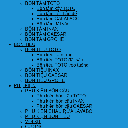
BỒN TẮM TOTO
Bồn tắm xây TOTO
Bồn tắm có chân đế
Bồn tắm GALALACO
Bồn tắm đặt sàn
BỒN TẮM INAX
BỒN TẮM CAESAR
BỒN TẮM GROHE
BỒN TIỂU
BỒN TIỂU TOTO
Bồn tiểu cảm ứng
Bồn tiểu TOTO đặt sàn
Bồn tiểu TOTO treo tuòng
BỒN TIỂU INAX
BỒN TIỂU CAESAR
BỒN TIỂU GROHE
PHỤ KIỆN
PHỤ KIỆN BỒN CẦU
Phụ kiện bồn cầu TOTO
Phụ kiện bồn cầu INAX
Phụ kiện bồn cầu CAESAR
PHỤ KIỆN CHẬU RỬA LAVABO
PHỤ KIỆN BỒN TIỂU
VÒI XỊT
GƯƠNG