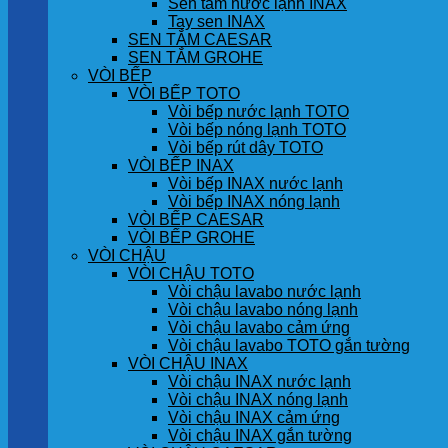
Sen tắm nước lạnh INAX
Tay sen INAX
SEN TẮM CAESAR
SEN TẮM GROHE
VÒI BẾP
VÒI BẾP TOTO
Vòi bếp nước lạnh TOTO
Vòi bếp nóng lạnh TOTO
Vòi bếp rút dây TOTO
VÒI BẾP INAX
Vòi bếp INAX nước lạnh
Vòi bếp INAX nóng lạnh
VÒI BẾP CAESAR
VÒI BẾP GROHE
VÒI CHẬU
VÒI CHẬU TOTO
Vòi chậu lavabo nước lạnh
Vòi chậu lavabo nóng lạnh
Vòi chậu lavabo cảm ứng
Vòi chậu lavabo TOTO gắn tường
VÒI CHẬU INAX
Vòi chậu INAX nước lạnh
Vòi chậu INAX nóng lạnh
Vòi chậu INAX cảm ứng
Vòi chậu INAX gắn tường