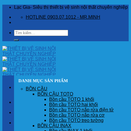
Skip
Lạc Gia- Siêu thị thiết bị vệ sinh nội thất chuyên nghiệp
to
HOTLINE 0903.07.1012 - MR.MINH
content
Tìm
kiếm:
DANH MỤC SẢN PHẨM
BỒN CẦU
BỒN CẦU TOTO
Bồn cầu TOTO 1 khối
TRANG CHỦ
Bồn cầu TOTO hai khối
Bồn cầu TOTO nắp rửa điện tử
GIỚI THIỆU
Bồn cầu TOTO nắp rửa cơ
Bồn cầu TOTO treo tường
SẢN PHẨM
BỒN CẦU INAX
Bồn cầu INAX 1 khối