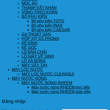
MÓC ÁO
THANH VẮT KHĂN
VÒNG TREO KHĂN
BỘ PHỤ KIỆN
Bộ phụ kiện TOTO
Bộ phụ kiện INAX
Bộ phụ kiện CAESAR
GA THOÁT SÀN
HỘP XỊT XÀ PHÒNG
KỆ KÍNH
KỆ GÓC
LÔ BÀN CHẢI
LÔ GIẤY VỆ SINH
LÔ XÀ BÔNG
MÁY SẤY TAY
MÁY LỌC NƯỚC
MÁY LỌC NƯỚC CLEANSUI
MÁY NƯỚC NÓNG
MÁY NƯỚC NÓNG RHEEM
Máy nước nóng RHEEM trực tiếp
Máy nước nóng RHEEM gián tiếp
Đăng nhập