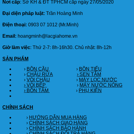
Nơi cấp
: Sở KH & ĐT TPHCM cấp ngày 27/05/2020
Đại diện pháp luật:
Trần Hoàng Minh
Điện thoại:
0903 07 1012 (Mr.Minh)
Email:
hoangminh@lacgiahome.vn
Giờ làm việc
: Thứ 2-7: 8h-16h30. Chủ nhật: 8h-12h
SẢN PHẨM
›
BỒN CẦU
›
BỒN TIỂU
›
CHẬU RỬA
› SEN TẮM
›
VÒI CHẬU
›
MÁY LỌC NƯỚC
› VÒI BẾP
›
MÁY NƯỚC NÓNG
› BỒN TẮM
›
PHỤ KIỆN
CHÍNH SÁCH
›
HƯỚNG DẪN MUA HÀNG
›
CHÍNH SÁCH GIAO HÀNG
›
CHÍNH SÁCH BẢO HÀNH
›
CHÍNH SÁCH ĐỔI TRẢ HÀNG