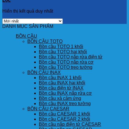
Lọc
Hiển thị kết quả duy nhất
DANH MỤC SẢN PHẨM
BỒN CẦU
BỒN CẦU TOTO
Bồn cầu TOTO 1 khối
Bồn cầu TOTO hai khối
Bồn cầu TOTO nắp rửa điện tử
Bồn cầu TOTO nắp rửa cơ
Bồn cầu TOTO treo tường
BỒN CẦU INAX
Bồn cầu INAX 1 khối
Bồn cầu INAX hai khối
Bồn cầu điện tử INAX
Bồn cầu INAX nắp rửa cơ
Bồn cầu xả cảm ứng
Bồn cầu INAX treo tường
BỒN CẦU CAESAR
Bồn cầu CAESAR 1 khối
Bồn cầu CAESAR 2 khối
Bồn cầu nắp điện tử CAESAR