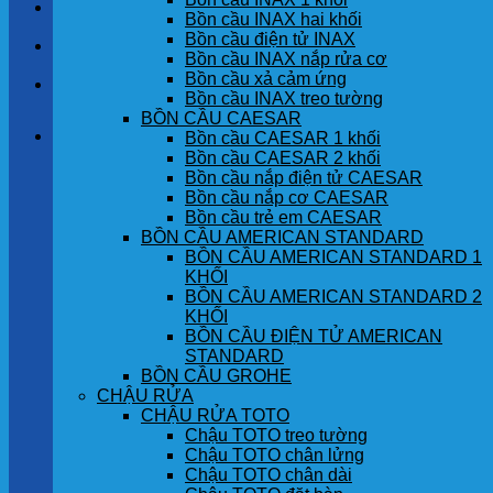
LIÊN HỆ
Bồn cầu INAX hai khối
Bồn cầu điện tử INAX
TIN TỨC
Bồn cầu INAX nắp rửa cơ
Bồn cầu xả cảm ứng
GÓC KHÁCH HÀNG
Bồn cầu INAX treo tường
BỒN CẦU CAESAR
Giỏ hàng
Bồn cầu CAESAR 1 khối
Bồn cầu CAESAR 2 khối
Bồn cầu nắp điện tử CAESAR
Chưa có sản phẩm trong giỏ hàng.
Bồn cầu nắp cơ CAESAR
Bồn cầu trẻ em CAESAR
BỒN CẦU AMERICAN STANDARD
BỒN CẦU AMERICAN STANDARD 1
KHỐI
BỒN CẦU AMERICAN STANDARD 2
KHỐI
BỒN CẦU ĐIỆN TỬ AMERICAN
STANDARD
BỒN CẦU GROHE
CHẬU RỬA
CHẬU RỬA TOTO
Chậu TOTO treo tường
Chậu TOTO chân lửng
Chậu TOTO chân dài