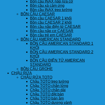
Bồn cầu INAX nắp rửa cơ
Bồn cầu xả cảm ứng
Bồn cầu INAX treo tường
BỒN CẦU CAESAR
Bồn cầu CAESAR 1 khối
Bồn cầu CAESAR 2 khối
Bồn cầu nắp điện tử CAESAR
Bồn cầu nắp cơ CAESAR
Bồn cầu trẻ em CAESAR
BỒN CẦU AMERICAN STANDARD
BỒN CẦU AMERICAN STANDARD 1
KHỐI
BỒN CẦU AMERICAN STANDARD 2
KHỐI
BỒN CẦU ĐIỆN TỬ AMERICAN
STANDARD
BỒN CẦU GROHE
CHẬU RỬA
CHẬU RỬA TOTO
Chậu TOTO treo tường
Chậu TOTO chân lửng
Chậu TOTO chân dài
Chậu TOTO đặt bàn
Chậu TOTO bán âm
Chậu TOTO dương vành