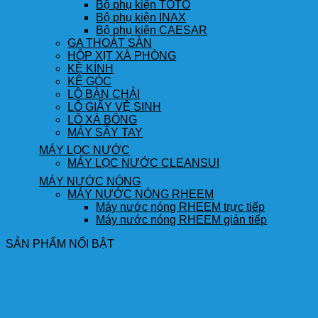
Bộ phụ kiện TOTO
Bộ phụ kiện INAX
Bộ phụ kiện CAESAR
GA THOÁT SÀN
HỘP XỊT XÀ PHÒNG
KỆ KÍNH
KỆ GÓC
LÔ BÀN CHẢI
LÔ GIẤY VỆ SINH
LÔ XÀ BÔNG
MÁY SẤY TAY
MÁY LỌC NƯỚC
MÁY LỌC NƯỚC CLEANSUI
MÁY NƯỚC NÓNG
MÁY NƯỚC NÓNG RHEEM
Máy nước nóng RHEEM trực tiếp
Máy nước nóng RHEEM gián tiếp
SẢN PHẨM NỔI BẬT