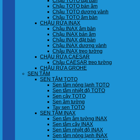
Chậu TOTO đặt bàn
Chậu TOTO bán âm
Chậu TOTO dương vành
Chậu TOTO âm bàn
CHẬU RỬA INAX
Chậu INAX âm bàn
Chậu INAX bán âm
Chậu INAX đặt bàn
Chậu INAX dương vành
Chậu INAX treo tường
CHẬU RỬA CAESAR
Chậu CAESAR treo tường
CHẬU RỬA GROHE
SEN TẮM
SEN TẮM TOTO
Sen tắm nóng lạnh TOTO
Sen tắm nhiệt độ TOTO
Sen cây TOTO
Sen âm tường
Tay sen TOTO
SEN TẮM INAX
Sen tắm âm tường INAX
Sen tắm cây INAX
Sen tắm nhiệt độ INAX
Sen tắm nóng lạnh INAX