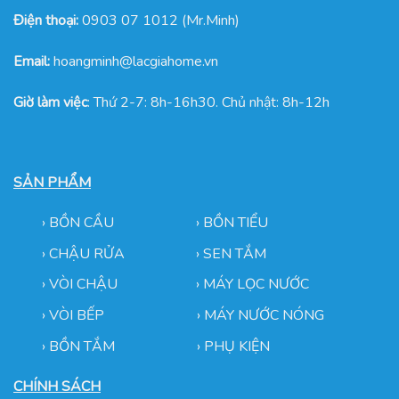
Điện thoại:
0903 07 1012 (Mr.Minh)
Email:
hoangminh@lacgiahome.vn
Giờ làm việc
: Thứ 2-7: 8h-16h30. Chủ nhật: 8h-12h
SẢN PHẨM
›
BỒN CẦU
›
BỒN TIỂU
›
CHẬU RỬA
› SEN TẮM
›
VÒI CHẬU
›
MÁY LỌC NƯỚC
› VÒI BẾP
›
MÁY NƯỚC NÓNG
› BỒN TẮM
›
PHỤ KIỆN
CHÍNH SÁCH