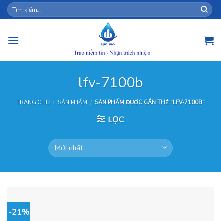
Skip
Tìm
kiếm:
to
content
lfv-7100b
TRANG CHỦ
/
SẢN PHẨM
/
SẢN PHẨM ĐƯỢC GẮN THẺ “LFV-7100B”
LỌC
-21%