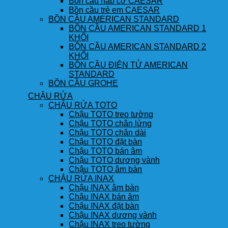
Bồn cầu nắp cơ CAESAR
Bồn cầu trẻ em CAESAR
BỒN CẦU AMERICAN STANDARD
BỒN CẦU AMERICAN STANDARD 1
KHỐI
BỒN CẦU AMERICAN STANDARD 2
KHỐI
BỒN CẦU ĐIỆN TỬ AMERICAN
STANDARD
BỒN CẦU GROHE
CHẬU RỬA
CHẬU RỬA TOTO
Chậu TOTO treo tường
Chậu TOTO chân lửng
Chậu TOTO chân dài
Chậu TOTO đặt bàn
Chậu TOTO bán âm
Chậu TOTO dương vành
Chậu TOTO âm bàn
CHẬU RỬA INAX
Chậu INAX âm bàn
Chậu INAX bán âm
Chậu INAX đặt bàn
Chậu INAX dương vành
Chậu INAX treo tường