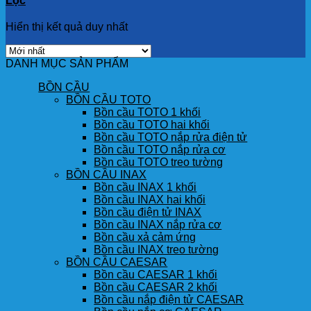
Lọc
Hiển thị kết quả duy nhất
DANH MỤC SẢN PHẨM
BỒN CẦU
BỒN CẦU TOTO
Bồn cầu TOTO 1 khối
Bồn cầu TOTO hai khối
Bồn cầu TOTO nắp rửa điện tử
Bồn cầu TOTO nắp rửa cơ
Bồn cầu TOTO treo tường
BỒN CẦU INAX
Bồn cầu INAX 1 khối
Bồn cầu INAX hai khối
Bồn cầu điện tử INAX
Bồn cầu INAX nắp rửa cơ
Bồn cầu xả cảm ứng
Bồn cầu INAX treo tường
BỒN CẦU CAESAR
Bồn cầu CAESAR 1 khối
Bồn cầu CAESAR 2 khối
Bồn cầu nắp điện tử CAESAR