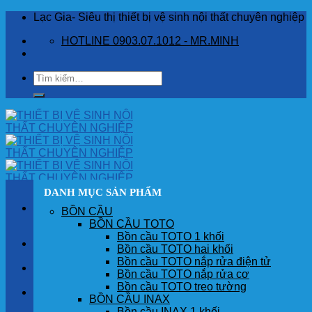
Skip
Lạc Gia- Siêu thị thiết bị vệ sinh nội thất chuyên nghiệp
to
HOTLINE 0903.07.1012 - MR.MINH
content
Tìm
kiếm:
DANH MỤC SẢN PHẨM
BỒN CẦU
BỒN CẦU TOTO
Bồn cầu TOTO 1 khối
TRANG CHỦ
Bồn cầu TOTO hai khối
Bồn cầu TOTO nắp rửa điện tử
GIỚI THIỆU
Bồn cầu TOTO nắp rửa cơ
Bồn cầu TOTO treo tường
SẢN PHẨM
BỒN CẦU INAX
Bồn cầu INAX 1 khối