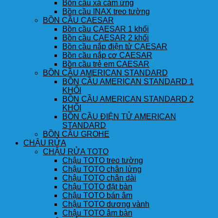
Bồn cầu xả cảm ứng
Bồn cầu INAX treo tường
BỒN CẦU CAESAR
Bồn cầu CAESAR 1 khối
Bồn cầu CAESAR 2 khối
Bồn cầu nắp điện tử CAESAR
Bồn cầu nắp cơ CAESAR
Bồn cầu trẻ em CAESAR
BỒN CẦU AMERICAN STANDARD
BỒN CẦU AMERICAN STANDARD 1
KHỐI
BỒN CẦU AMERICAN STANDARD 2
KHỐI
BỒN CẦU ĐIỆN TỬ AMERICAN
STANDARD
BỒN CẦU GROHE
CHẬU RỬA
CHẬU RỬA TOTO
Chậu TOTO treo tường
Chậu TOTO chân lửng
Chậu TOTO chân dài
Chậu TOTO đặt bàn
Chậu TOTO bán âm
Chậu TOTO dương vành
Chậu TOTO âm bàn