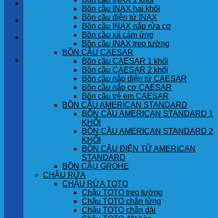
LIÊN HỆ
Bồn cầu INAX hai khối
Bồn cầu điện tử INAX
TIN TỨC
Bồn cầu INAX nắp rửa cơ
Bồn cầu xả cảm ứng
GÓC KHÁCH HÀNG
Bồn cầu INAX treo tường
BỒN CẦU CAESAR
Giỏ hàng
Bồn cầu CAESAR 1 khối
Bồn cầu CAESAR 2 khối
Bồn cầu nắp điện tử CAESAR
Chưa có sản phẩm trong giỏ hàng.
Bồn cầu nắp cơ CAESAR
Bồn cầu trẻ em CAESAR
BỒN CẦU AMERICAN STANDARD
BỒN CẦU AMERICAN STANDARD 1
KHỐI
BỒN CẦU AMERICAN STANDARD 2
KHỐI
BỒN CẦU ĐIỆN TỬ AMERICAN
STANDARD
BỒN CẦU GROHE
CHẬU RỬA
CHẬU RỬA TOTO
Chậu TOTO treo tường
Chậu TOTO chân lửng
Chậu TOTO chân dài