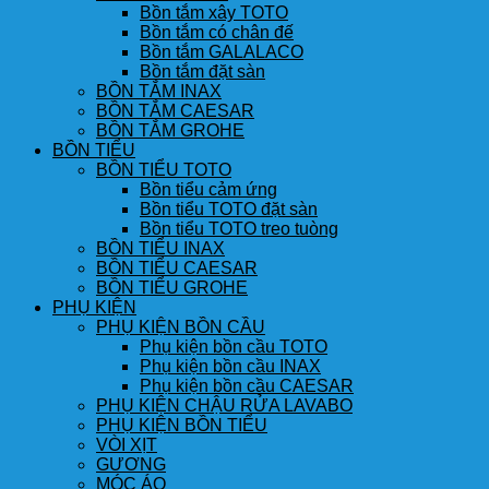
Bồn tắm xây TOTO
Bồn tắm có chân đế
Bồn tắm GALALACO
Bồn tắm đặt sàn
BỒN TẮM INAX
BỒN TẮM CAESAR
BỒN TẮM GROHE
BỒN TIỂU
BỒN TIỂU TOTO
Bồn tiểu cảm ứng
Bồn tiểu TOTO đặt sàn
Bồn tiểu TOTO treo tuòng
BỒN TIỂU INAX
BỒN TIỂU CAESAR
BỒN TIỂU GROHE
PHỤ KIỆN
PHỤ KIỆN BỒN CẦU
Phụ kiện bồn cầu TOTO
Phụ kiện bồn cầu INAX
Phụ kiện bồn cầu CAESAR
PHỤ KIỆN CHẬU RỬA LAVABO
PHỤ KIỆN BỒN TIỂU
VÒI XỊT
GƯƠNG
MÓC ÁO