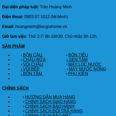
Đại diện pháp luật:
Trần Hoàng Minh
Điện thoại:
0903 07 1012 (Mr.Minh)
Email:
hoangminh@lacgiahome.vn
Giờ làm việc
: Thứ 2-7: 8h-16h30. Chủ nhật: 8h-12h
SẢN PHẨM
›
BỒN CẦU
›
BỒN TIỂU
›
CHẬU RỬA
› SEN TẮM
›
VÒI CHẬU
›
MÁY LỌC NƯỚC
› VÒI BẾP
›
MÁY NƯỚC NÓNG
› BỒN TẮM
›
PHỤ KIỆN
CHÍNH SÁCH
›
HƯỚNG DẪN MUA HÀNG
›
CHÍNH SÁCH GIAO HÀNG
›
CHÍNH SÁCH BẢO HÀNH
›
CHÍNH SÁCH ĐỔI TRẢ HÀNG
›
CHÍNH SÁCH BẢO MẬT