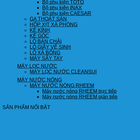
Bộ phụ kiện TOTO
Bộ phụ kiện INAX
Bộ phụ kiện CAESAR
GA THOÁT SÀN
HỘP XỊT XÀ PHÒNG
KỆ KÍNH
KỆ GÓC
LÔ BÀN CHẢI
LÔ GIẤY VỆ SINH
LÔ XÀ BÔNG
MÁY SẤY TAY
MÁY LỌC NƯỚC
MÁY LỌC NƯỚC CLEANSUI
MÁY NƯỚC NÓNG
MÁY NƯỚC NÓNG RHEEM
Máy nước nóng RHEEM trực tiếp
Máy nước nóng RHEEM gián tiếp
SẢN PHẨM NỔI BẬT