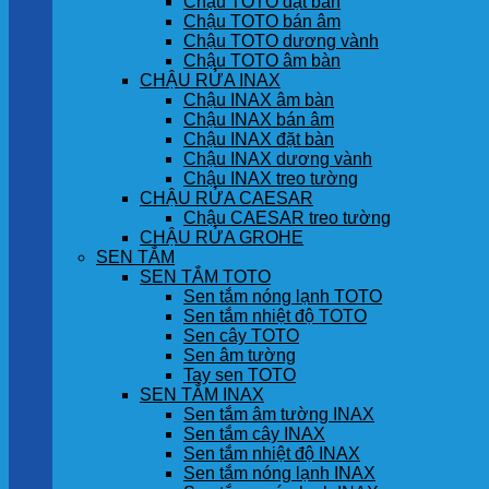
Chậu TOTO đặt bàn
Chậu TOTO bán âm
Chậu TOTO dương vành
Chậu TOTO âm bàn
CHẬU RỬA INAX
Chậu INAX âm bàn
Chậu INAX bán âm
Chậu INAX đặt bàn
Chậu INAX dương vành
Chậu INAX treo tường
CHẬU RỬA CAESAR
Chậu CAESAR treo tường
CHẬU RỬA GROHE
SEN TẮM
SEN TẮM TOTO
Sen tắm nóng lạnh TOTO
Sen tắm nhiệt độ TOTO
Sen cây TOTO
Sen âm tường
Tay sen TOTO
SEN TẮM INAX
Sen tắm âm tường INAX
Sen tắm cây INAX
Sen tắm nhiệt độ INAX
Sen tắm nóng lạnh INAX