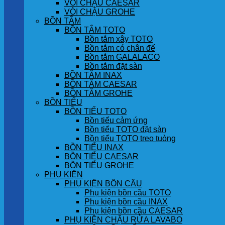
VÒI CHẬU CAESAR
VÒI CHẬU GROHE
BỒN TẮM
BỒN TẮM TOTO
Bồn tắm xây TOTO
Bồn tắm có chân đế
Bồn tắm GALALACO
Bồn tắm đặt sàn
BỒN TẮM INAX
BỒN TẮM CAESAR
BỒN TẮM GROHE
BỒN TIỂU
BỒN TIỂU TOTO
Bồn tiểu cảm ứng
Bồn tiểu TOTO đặt sàn
Bồn tiểu TOTO treo tuòng
BỒN TIỂU INAX
BỒN TIỂU CAESAR
BỒN TIỂU GROHE
PHỤ KIỆN
PHỤ KIỆN BỒN CẦU
Phụ kiện bồn cầu TOTO
Phụ kiện bồn cầu INAX
Phụ kiện bồn cầu CAESAR
PHỤ KIỆN CHẬU RỬA LAVABO