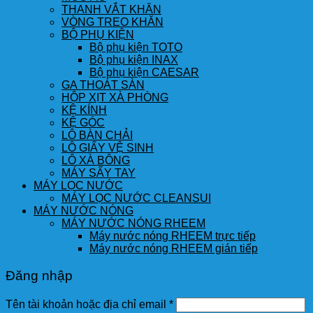
THANH VẮT KHĂN
VÒNG TREO KHĂN
BỘ PHỤ KIỆN
Bộ phụ kiện TOTO
Bộ phụ kiện INAX
Bộ phụ kiện CAESAR
GA THOÁT SÀN
HỘP XỊT XÀ PHÒNG
KỆ KÍNH
KỆ GÓC
LÔ BÀN CHẢI
LÔ GIẤY VỆ SINH
LÔ XÀ BÔNG
MÁY SẤY TAY
MÁY LỌC NƯỚC
MÁY LỌC NƯỚC CLEANSUI
MÁY NƯỚC NÓNG
MÁY NƯỚC NÓNG RHEEM
Máy nước nóng RHEEM trực tiếp
Máy nước nóng RHEEM gián tiếp
Đăng nhập
Tên tài khoản hoặc địa chỉ email
*