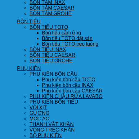
BỒN TẮM INAX
BỒN TẮM CAESAR
BỒN TẮM GROHE
BỒN TIỂU
BỒN TIỂU TOTO
Bồn tiểu cảm ứng
Bồn tiểu TOTO đặt sàn
Bồn tiểu TOTO treo tuòng
BỒN TIỂU INAX
BỒN TIỂU CAESAR
BỒN TIỂU GROHE
PHỤ KIỆN
PHỤ KIỆN BỒN CẦU
Phụ kiện bồn cầu TOTO
Phụ kiện bồn cầu INAX
Phụ kiện bồn cầu CAESAR
PHỤ KIỆN CHẬU RỬA LAVABO
PHỤ KIỆN BỒN TIỂU
VÒI XỊT
GƯƠNG
MÓC ÁO
THANH VẮT KHĂN
VÒNG TREO KHĂN
BỘ PHỤ KIỆN