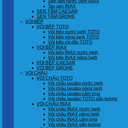
Sen tắm nước lạnh INAX
Tay sen INAX
SEN TẮM CAESAR
SEN TẮM GROHE
VÒI BẾP
VÒI BẾP TOTO
Vòi bếp nước lạnh TOTO
Vòi bếp nóng lạnh TOTO
Vòi bếp rút dây TOTO
VÒI BẾP INAX
Vòi bếp INAX nước lạnh
Vòi bếp INAX nóng lạnh
VÒI BẾP CAESAR
VÒI BẾP GROHE
VÒI CHẬU
VÒI CHẬU TOTO
Vòi chậu lavabo nước lạnh
Vòi chậu lavabo nóng lạnh
Vòi chậu lavabo cảm ứng
Vòi chậu lavabo TOTO gắn tường
VÒI CHẬU INAX
Vòi chậu INAX nước lạnh
Vòi chậu INAX nóng lạnh
Vòi chậu INAX cảm ứng
Vòi chậu INAX gắn tường