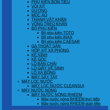
PHỤ KIỆN BỒN TIỂU
VÒI XỊT
GƯƠNG
MÓC ÁO
THANH VẮT KHĂN
VÒNG TREO KHĂN
BỘ PHỤ KIỆN
Bộ phụ kiện TOTO
Bộ phụ kiện INAX
Bộ phụ kiện CAESAR
GA THOÁT SÀN
HỘP XỊT XÀ PHÒNG
KỆ KÍNH
KỆ GÓC
LÔ BÀN CHẢI
LÔ GIẤY VỆ SINH
LÔ XÀ BÔNG
MÁY SẤY TAY
MÁY LỌC NƯỚC
MÁY LỌC NƯỚC CLEANSUI
MÁY NƯỚC NÓNG
MÁY NƯỚC NÓNG RHEEM
Máy nước nóng RHEEM trực tiếp
Máy nước nóng RHEEM gián tiếp