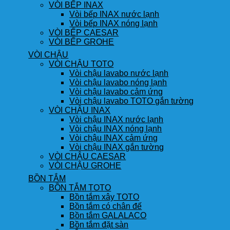
VÒI BẾP INAX
Vòi bếp INAX nước lạnh
Vòi bếp INAX nóng lạnh
VÒI BẾP CAESAR
VÒI BẾP GROHE
VÒI CHẬU
VÒI CHẬU TOTO
Vòi chậu lavabo nước lạnh
Vòi chậu lavabo nóng lạnh
Vòi chậu lavabo cảm ứng
Vòi chậu lavabo TOTO gắn tường
VÒI CHẬU INAX
Vòi chậu INAX nước lạnh
Vòi chậu INAX nóng lạnh
Vòi chậu INAX cảm ứng
Vòi chậu INAX gắn tường
VÒI CHẬU CAESAR
VÒI CHẬU GROHE
BỒN TẮM
BỒN TẮM TOTO
Bồn tắm xây TOTO
Bồn tắm có chân đế
Bồn tắm GALALACO
Bồn tắm đặt sàn