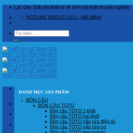
Skip
Lạc Gia- Siêu thị thiết bị vệ sinh nội thất chuyên nghiệp
to
HOTLINE 0903.07.1012 - MR.MINH
content
Tìm
kiếm:
DANH MỤC SẢN PHẨM
BỒN CẦU
TRANG CHỦ
BỒN CẦU TOTO
Bồn cầu TOTO 1 khối
GIỚI THIỆU
Bồn cầu TOTO hai khối
Bồn cầu TOTO nắp rửa điện tử
SẢN PHẨM
Bồn cầu TOTO nắp rửa cơ
Bồn cầu TOTO treo tường