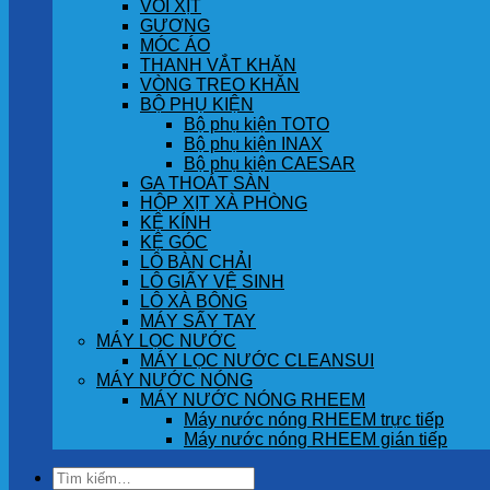
VÒI XỊT
GƯƠNG
MÓC ÁO
THANH VẮT KHĂN
VÒNG TREO KHĂN
BỘ PHỤ KIỆN
Bộ phụ kiện TOTO
Bộ phụ kiện INAX
Bộ phụ kiện CAESAR
GA THOÁT SÀN
HỘP XỊT XÀ PHÒNG
KỆ KÍNH
KỆ GÓC
LÔ BÀN CHẢI
LÔ GIẤY VỆ SINH
LÔ XÀ BÔNG
MÁY SẤY TAY
MÁY LỌC NƯỚC
MÁY LỌC NƯỚC CLEANSUI
MÁY NƯỚC NÓNG
MÁY NƯỚC NÓNG RHEEM
Máy nước nóng RHEEM trực tiếp
Máy nước nóng RHEEM gián tiếp
Tìm