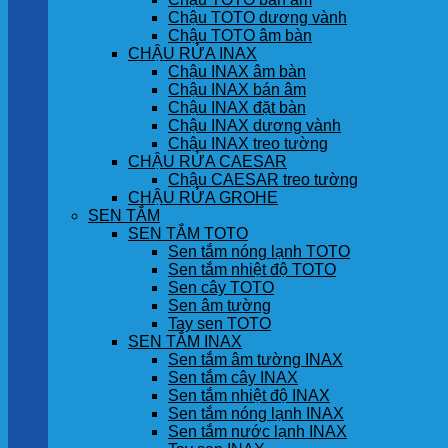
Chậu TOTO dương vành
Chậu TOTO âm bàn
CHẬU RỬA INAX
Chậu INAX âm bàn
Chậu INAX bán âm
Chậu INAX đặt bàn
Chậu INAX dương vành
Chậu INAX treo tường
CHẬU RỬA CAESAR
Chậu CAESAR treo tường
CHẬU RỬA GROHE
SEN TẮM
SEN TẮM TOTO
Sen tắm nóng lạnh TOTO
Sen tắm nhiệt độ TOTO
Sen cây TOTO
Sen âm tường
Tay sen TOTO
SEN TẮM INAX
Sen tắm âm tường INAX
Sen tắm cây INAX
Sen tắm nhiệt độ INAX
Sen tắm nóng lạnh INAX
Sen tắm nước lạnh INAX