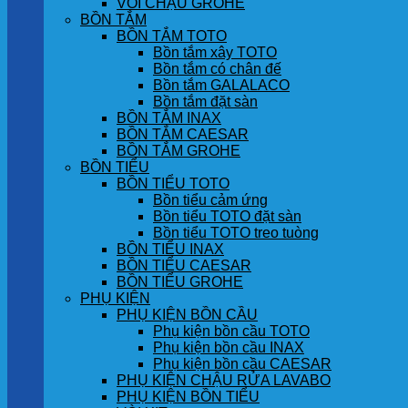
VÒI CHẬU GROHE
BỒN TẮM
BỒN TẮM TOTO
Bồn tắm xây TOTO
Bồn tắm có chân đế
Bồn tắm GALALACO
Bồn tắm đặt sàn
BỒN TẮM INAX
BỒN TẮM CAESAR
BỒN TẮM GROHE
BỒN TIỂU
BỒN TIỂU TOTO
Bồn tiểu cảm ứng
Bồn tiểu TOTO đặt sàn
Bồn tiểu TOTO treo tuòng
BỒN TIỂU INAX
BỒN TIỂU CAESAR
BỒN TIỂU GROHE
PHỤ KIỆN
PHỤ KIỆN BỒN CẦU
Phụ kiện bồn cầu TOTO
Phụ kiện bồn cầu INAX
Phụ kiện bồn cầu CAESAR
PHỤ KIỆN CHẬU RỬA LAVABO
PHỤ KIỆN BỒN TIỂU