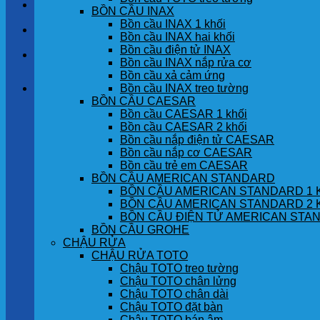
LIÊN HỆ
BỒN CẦU INAX
Bồn cầu INAX 1 khối
TIN TỨC
Bồn cầu INAX hai khối
Bồn cầu điện tử INAX
GÓC KHÁCH HÀNG
Bồn cầu INAX nắp rửa cơ
Bồn cầu xả cảm ứng
Bồn cầu INAX treo tường
Giỏ hàng
BỒN CẦU CAESAR
Bồn cầu CAESAR 1 khối
Chưa có sản phẩm trong giỏ hàng.
Bồn cầu CAESAR 2 khối
Bồn cầu nắp điện tử CAESAR
Bồn cầu nắp cơ CAESAR
Bồn cầu trẻ em CAESAR
BỒN CẦU AMERICAN STANDARD
BỒN CẦU AMERICAN STANDARD 1 
BỒN CẦU AMERICAN STANDARD 2 
BỒN CẦU ĐIỆN TỬ AMERICAN STA
BỒN CẦU GROHE
CHẬU RỬA
CHẬU RỬA TOTO
Chậu TOTO treo tường
Chậu TOTO chân lửng
Chậu TOTO chân dài
Chậu TOTO đặt bàn
Chậu TOTO bán âm