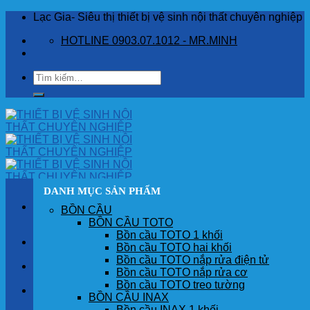
Skip
Lạc Gia- Siêu thị thiết bị vệ sinh nội thất chuyên nghiệp
to
HOTLINE 0903.07.1012 - MR.MINH
content
Tìm
kiếm:
DANH MỤC SẢN PHẨM
BỒN CẦU
BỒN CẦU TOTO
Bồn cầu TOTO 1 khối
TRANG CHỦ
Bồn cầu TOTO hai khối
Bồn cầu TOTO nắp rửa điện tử
GIỚI THIỆU
Bồn cầu TOTO nắp rửa cơ
Bồn cầu TOTO treo tường
SẢN PHẨM
BỒN CẦU INAX
Bồn cầu INAX 1 khối