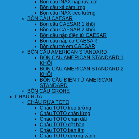
Bồn cầu INAX nắp rửa cơ
Bồn cầu xả cảm ứng
Bồn cầu INAX treo tường
BỒN CẦU CAESAR
Bồn cầu CAESAR 1 khối
Bồn cầu CAESAR 2 khối
Bồn cầu nắp điện tử CAESAR
Bồn cầu nắp cơ CAESAR
Bồn cầu trẻ em CAESAR
BỒN CẦU AMERICAN STANDARD
BỒN CẦU AMERICAN STANDARD 1
KHỐI
BỒN CẦU AMERICAN STANDARD 2
KHỐI
BỒN CẦU ĐIỆN TỬ AMERICAN
STANDARD
BỒN CẦU GROHE
CHẬU RỬA
CHẬU RỬA TOTO
Chậu TOTO treo tường
Chậu TOTO chân lửng
Chậu TOTO chân dài
Chậu TOTO đặt bàn
Chậu TOTO bán âm
Chậu TOTO dương vành