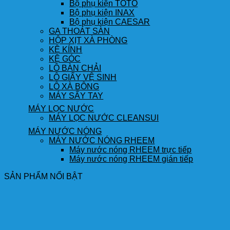
Bộ phụ kiện TOTO
Bộ phụ kiện INAX
Bộ phụ kiện CAESAR
GA THOÁT SÀN
HỘP XỊT XÀ PHÒNG
KỆ KÍNH
KỆ GÓC
LÔ BÀN CHẢI
LÔ GIẤY VỆ SINH
LÔ XÀ BÔNG
MÁY SẤY TAY
MÁY LỌC NƯỚC
MÁY LỌC NƯỚC CLEANSUI
MÁY NƯỚC NÓNG
MÁY NƯỚC NÓNG RHEEM
Máy nước nóng RHEEM trực tiếp
Máy nước nóng RHEEM gián tiếp
SẢN PHẨM NỔI BẬT