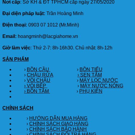
Nơi cấp
: Sở KH & ĐT TPHCM cấp ngày 27/05/2020
Đại diện pháp luật:
Trần Hoàng Minh
Điện thoại:
0903 07 1012 (Mr.Minh)
Email:
hoangminh@lacgiahome.vn
Giờ làm việc
: Thứ 2-7: 8h-16h30. Chủ nhật: 8h-12h
SẢN PHẨM
›
BỒN CẦU
›
BỒN TIỂU
›
CHẬU RỬA
› SEN TẮM
›
VÒI CHẬU
›
MÁY LỌC NƯỚC
› VÒI BẾP
›
MÁY NƯỚC NÓNG
› BỒN TẮM
›
PHỤ KIỆN
CHÍNH SÁCH
›
HƯỚNG DẪN MUA HÀNG
›
CHÍNH SÁCH GIAO HÀNG
›
CHÍNH SÁCH BẢO HÀNH
›
CHÍNH SÁCH ĐỔI TRẢ HÀNG