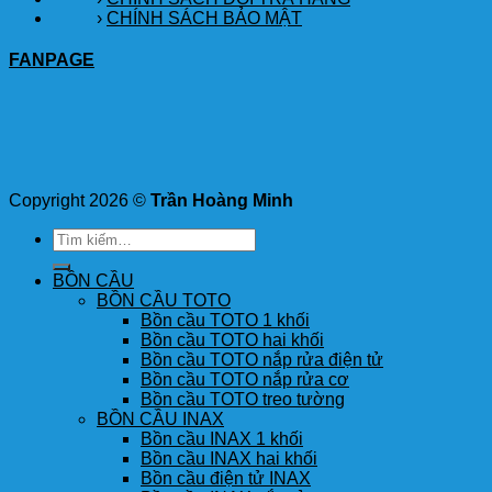
›
CHÍNH SÁCH BẢO MẬT
FANPAGE
Copyright 2026 ©
Trần Hoàng Minh
Tìm
kiếm:
BỒN CẦU
BỒN CẦU TOTO
Bồn cầu TOTO 1 khối
Bồn cầu TOTO hai khối
Bồn cầu TOTO nắp rửa điện tử
Bồn cầu TOTO nắp rửa cơ
Bồn cầu TOTO treo tường
BỒN CẦU INAX
Bồn cầu INAX 1 khối
Bồn cầu INAX hai khối
Bồn cầu điện tử INAX