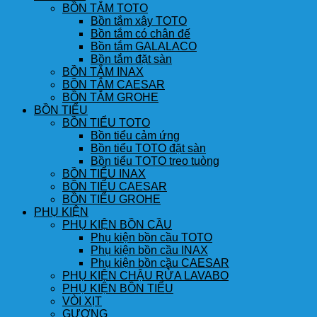
BỒN TẮM TOTO
Bồn tắm xây TOTO
Bồn tắm có chân đế
Bồn tắm GALALACO
Bồn tắm đặt sàn
BỒN TẮM INAX
BỒN TẮM CAESAR
BỒN TẮM GROHE
BỒN TIỂU
BỒN TIỂU TOTO
Bồn tiểu cảm ứng
Bồn tiểu TOTO đặt sàn
Bồn tiểu TOTO treo tuòng
BỒN TIỂU INAX
BỒN TIỂU CAESAR
BỒN TIỂU GROHE
PHỤ KIỆN
PHỤ KIỆN BỒN CẦU
Phụ kiện bồn cầu TOTO
Phụ kiện bồn cầu INAX
Phụ kiện bồn cầu CAESAR
PHỤ KIỆN CHẬU RỬA LAVABO
PHỤ KIỆN BỒN TIỂU
VÒI XỊT
GƯƠNG