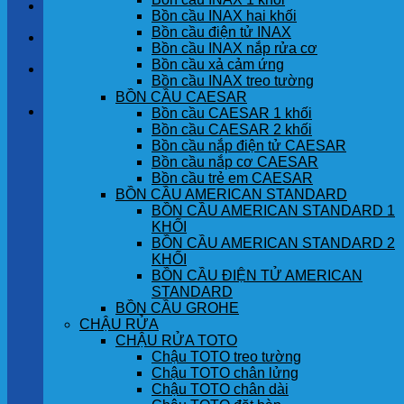
LIÊN HỆ
Bồn cầu INAX hai khối
Bồn cầu điện tử INAX
TIN TỨC
Bồn cầu INAX nắp rửa cơ
Bồn cầu xả cảm ứng
GÓC KHÁCH HÀNG
Bồn cầu INAX treo tường
BỒN CẦU CAESAR
Giỏ hàng
Bồn cầu CAESAR 1 khối
Bồn cầu CAESAR 2 khối
Bồn cầu nắp điện tử CAESAR
Chưa có sản phẩm trong giỏ hàng.
Bồn cầu nắp cơ CAESAR
Bồn cầu trẻ em CAESAR
BỒN CẦU AMERICAN STANDARD
BỒN CẦU AMERICAN STANDARD 1
KHỐI
BỒN CẦU AMERICAN STANDARD 2
KHỐI
BỒN CẦU ĐIỆN TỬ AMERICAN
STANDARD
BỒN CẦU GROHE
CHẬU RỬA
CHẬU RỬA TOTO
Chậu TOTO treo tường
Chậu TOTO chân lửng
Chậu TOTO chân dài