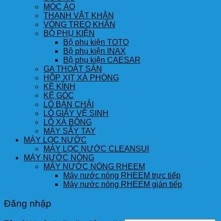
MÓC ÁO
THANH VẮT KHĂN
VÒNG TREO KHĂN
BỘ PHỤ KIỆN
Bộ phụ kiện TOTO
Bộ phụ kiện INAX
Bộ phụ kiện CAESAR
GA THOÁT SÀN
HỘP XỊT XÀ PHÒNG
KỆ KÍNH
KỆ GÓC
LÔ BÀN CHẢI
LÔ GIẤY VỆ SINH
LÔ XÀ BÔNG
MÁY SẤY TAY
MÁY LỌC NƯỚC
MÁY LỌC NƯỚC CLEANSUI
MÁY NƯỚC NÓNG
MÁY NƯỚC NÓNG RHEEM
Máy nước nóng RHEEM trực tiếp
Máy nước nóng RHEEM gián tiếp
Đăng nhập