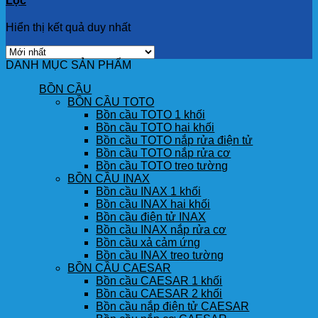
Lọc
Hiển thị kết quả duy nhất
DANH MỤC SẢN PHẨM
BỒN CẦU
BỒN CẦU TOTO
Bồn cầu TOTO 1 khối
Bồn cầu TOTO hai khối
Bồn cầu TOTO nắp rửa điện tử
Bồn cầu TOTO nắp rửa cơ
Bồn cầu TOTO treo tường
BỒN CẦU INAX
Bồn cầu INAX 1 khối
Bồn cầu INAX hai khối
Bồn cầu điện tử INAX
Bồn cầu INAX nắp rửa cơ
Bồn cầu xả cảm ứng
Bồn cầu INAX treo tường
BỒN CẦU CAESAR
Bồn cầu CAESAR 1 khối
Bồn cầu CAESAR 2 khối
Bồn cầu nắp điện tử CAESAR