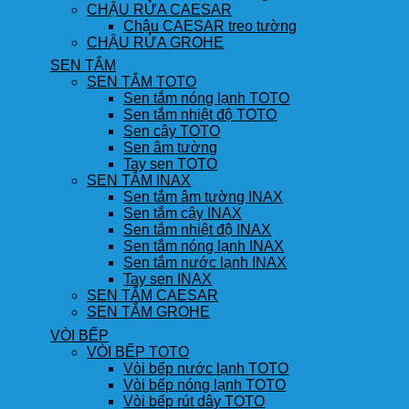
CHẬU RỬA CAESAR
Chậu CAESAR treo tường
CHẬU RỬA GROHE
SEN TẮM
SEN TẮM TOTO
Sen tắm nóng lạnh TOTO
Sen tắm nhiệt độ TOTO
Sen cây TOTO
Sen âm tường
Tay sen TOTO
SEN TẮM INAX
Sen tắm âm tường INAX
Sen tắm cây INAX
Sen tắm nhiệt độ INAX
Sen tắm nóng lạnh INAX
Sen tắm nước lạnh INAX
Tay sen INAX
SEN TẮM CAESAR
SEN TẮM GROHE
VÒI BẾP
VÒI BẾP TOTO
Vòi bếp nước lạnh TOTO
Vòi bếp nóng lạnh TOTO
Vòi bếp rút dây TOTO