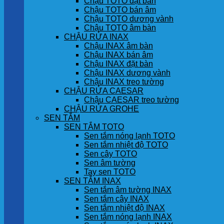
Chậu TOTO đặt bàn
Chậu TOTO bán âm
Chậu TOTO dương vành
Chậu TOTO âm bàn
CHẬU RỬA INAX
Chậu INAX âm bàn
Chậu INAX bán âm
Chậu INAX đặt bàn
Chậu INAX dương vành
Chậu INAX treo tường
CHẬU RỬA CAESAR
Chậu CAESAR treo tường
CHẬU RỬA GROHE
SEN TẮM
SEN TẮM TOTO
Sen tắm nóng lạnh TOTO
Sen tắm nhiệt độ TOTO
Sen cây TOTO
Sen âm tường
Tay sen TOTO
SEN TẮM INAX
Sen tắm âm tường INAX
Sen tắm cây INAX
Sen tắm nhiệt độ INAX
Sen tắm nóng lạnh INAX