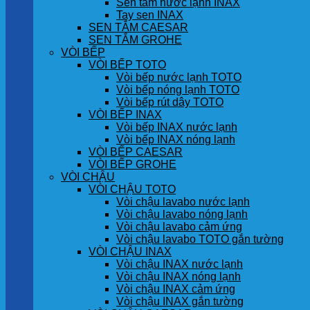
Sen tắm nước lạnh INAX
Tay sen INAX
SEN TẮM CAESAR
SEN TẮM GROHE
VÒI BẾP
VÒI BẾP TOTO
Vòi bếp nước lạnh TOTO
Vòi bếp nóng lạnh TOTO
Vòi bếp rút dây TOTO
VÒI BẾP INAX
Vòi bếp INAX nước lạnh
Vòi bếp INAX nóng lạnh
VÒI BẾP CAESAR
VÒI BẾP GROHE
VÒI CHẬU
VÒI CHẬU TOTO
Vòi chậu lavabo nước lạnh
Vòi chậu lavabo nóng lạnh
Vòi chậu lavabo cảm ứng
Vòi chậu lavabo TOTO gắn tường
VÒI CHẬU INAX
Vòi chậu INAX nước lạnh
Vòi chậu INAX nóng lạnh
Vòi chậu INAX cảm ứng
Vòi chậu INAX gắn tường