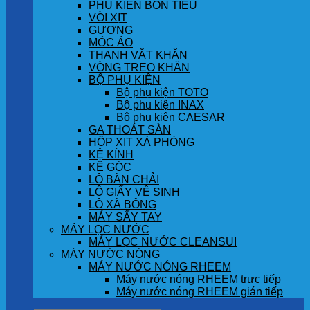
PHỤ KIỆN BỒN TIỂU
VÒI XỊT
GƯƠNG
MÓC ÁO
THANH VẮT KHĂN
VÒNG TREO KHĂN
BỘ PHỤ KIỆN
Bộ phụ kiện TOTO
Bộ phụ kiện INAX
Bộ phụ kiện CAESAR
GA THOÁT SÀN
HỘP XỊT XÀ PHÒNG
KỆ KÍNH
KỆ GÓC
LÔ BÀN CHẢI
LÔ GIẤY VỆ SINH
LÔ XÀ BÔNG
MÁY SẤY TAY
MÁY LỌC NƯỚC
MÁY LỌC NƯỚC CLEANSUI
MÁY NƯỚC NÓNG
MÁY NƯỚC NÓNG RHEEM
Máy nước nóng RHEEM trực tiếp
Máy nước nóng RHEEM gián tiếp