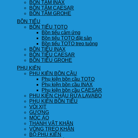
BỒN TẮM INAX
BỒN TẮM CAESAR
BỒN TẮM GROHE
BỒN TIỂU
BỒN TIỂU TOTO
Bồn tiểu cảm ứng
Bồn tiểu TOTO đặt sàn
Bồn tiểu TOTO treo tuòng
BỒN TIỂU INAX
BỒN TIỂU CAESAR
BỒN TIỂU GROHE
PHỤ KIỆN
PHỤ KIỆN BỒN CẦU
Phụ kiện bồn cầu TOTO
Phụ kiện bồn cầu INAX
Phụ kiện bồn cầu CAESAR
PHỤ KIỆN CHẬU RỬA LAVABO
PHỤ KIỆN BỒN TIỂU
VÒI XỊT
GƯƠNG
MÓC ÁO
THANH VẮT KHĂN
VÒNG TREO KHĂN
BỘ PHỤ KIỆN