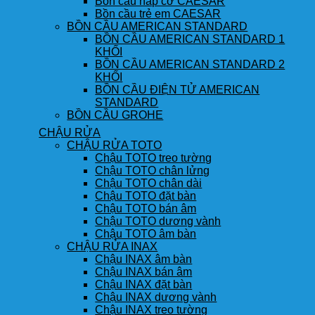
Bồn cầu nắp cơ CAESAR
Bồn cầu trẻ em CAESAR
BỒN CẦU AMERICAN STANDARD
BỒN CẦU AMERICAN STANDARD 1
KHỐI
BỒN CẦU AMERICAN STANDARD 2
KHỐI
BỒN CẦU ĐIỆN TỬ AMERICAN
STANDARD
BỒN CẦU GROHE
CHẬU RỬA
CHẬU RỬA TOTO
Chậu TOTO treo tường
Chậu TOTO chân lửng
Chậu TOTO chân dài
Chậu TOTO đặt bàn
Chậu TOTO bán âm
Chậu TOTO dương vành
Chậu TOTO âm bàn
CHẬU RỬA INAX
Chậu INAX âm bàn
Chậu INAX bán âm
Chậu INAX đặt bàn
Chậu INAX dương vành
Chậu INAX treo tường