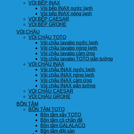
VÒI BẾP INAX
Vòi bếp INAX nước lạnh
Vòi bếp INAX nóng lạnh
VÒI BẾP CAESAR
VÒI BẾP GROHE
VÒI CHẬU
VÒI CHẬU TOTO
Vòi chậu lavabo nước lạnh
Vòi chậu lavabo nóng lạnh
Vòi chậu lavabo cảm ứng
Vòi chậu lavabo TOTO gắn tường
VÒI CHẬU INAX
Vòi chậu INAX nước lạnh
Vòi chậu INAX nóng lạnh
Vòi chậu INAX cảm ứng
Vòi chậu INAX gắn tường
VÒI CHẬU CAESAR
VÒI CHẬU GROHE
BỒN TẮM
BỒN TẮM TOTO
Bồn tắm xây TOTO
Bồn tắm có chân đế
Bồn tắm GALALACO
Bồn tắm đặt sàn