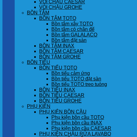
VÒI CHẬU CAESAR
VÒI CHẬU GROHE
BỒN TẮM
BỒN TẮM TOTO
Bồn tắm xây TOTO
Bồn tắm có chân đế
Bồn tắm GALALACO
Bồn tắm đặt sàn
BỒN TẮM INAX
BỒN TẮM CAESAR
BỒN TẮM GROHE
BỒN TIỂU
BỒN TIỂU TOTO
Bồn tiểu cảm ứng
Bồn tiểu TOTO đặt sàn
Bồn tiểu TOTO treo tuòng
BỒN TIỂU INAX
BỒN TIỂU CAESAR
BỒN TIỂU GROHE
PHỤ KIỆN
PHỤ KIỆN BỒN CẦU
Phụ kiện bồn cầu TOTO
Phụ kiện bồn cầu INAX
Phụ kiện bồn cầu CAESAR
PHỤ KIỆN CHẬU RỬA LAVABO