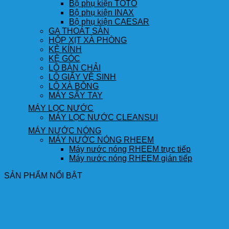
Bộ phụ kiện TOTO
Bộ phụ kiện INAX
Bộ phụ kiện CAESAR
GA THOÁT SÀN
HỘP XỊT XÀ PHÒNG
KỆ KÍNH
KỆ GÓC
LÔ BÀN CHẢI
LÔ GIẤY VỆ SINH
LÔ XÀ BÔNG
MÁY SẤY TAY
MÁY LỌC NƯỚC
MÁY LỌC NƯỚC CLEANSUI
MÁY NƯỚC NÓNG
MÁY NƯỚC NÓNG RHEEM
Máy nước nóng RHEEM trực tiếp
Máy nước nóng RHEEM gián tiếp
SẢN PHẨM NỔI BẬT