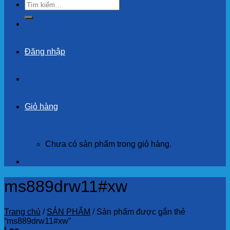
Tìm
kiếm:
Đăng nhập
Giỏ hàng
Chưa có sản phẩm trong giỏ hàng.
ms889drw11#xw
Trang chủ
/
SẢN PHẨM
/
Sản phẩm được gắn thẻ
“ms889drw11#xw”