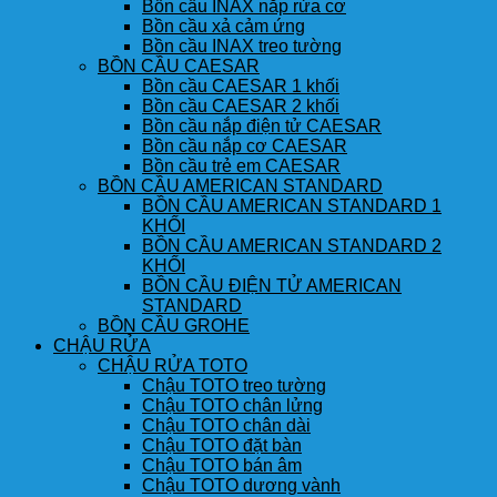
Bồn cầu INAX nắp rửa cơ
Bồn cầu xả cảm ứng
Bồn cầu INAX treo tường
BỒN CẦU CAESAR
Bồn cầu CAESAR 1 khối
Bồn cầu CAESAR 2 khối
Bồn cầu nắp điện tử CAESAR
Bồn cầu nắp cơ CAESAR
Bồn cầu trẻ em CAESAR
BỒN CẦU AMERICAN STANDARD
BỒN CẦU AMERICAN STANDARD 1
KHỐI
BỒN CẦU AMERICAN STANDARD 2
KHỐI
BỒN CẦU ĐIỆN TỬ AMERICAN
STANDARD
BỒN CẦU GROHE
CHẬU RỬA
CHẬU RỬA TOTO
Chậu TOTO treo tường
Chậu TOTO chân lửng
Chậu TOTO chân dài
Chậu TOTO đặt bàn
Chậu TOTO bán âm
Chậu TOTO dương vành