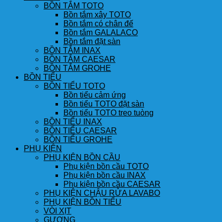
BỒN TẮM TOTO
Bồn tắm xây TOTO
Bồn tắm có chân đế
Bồn tắm GALALACO
Bồn tắm đặt sàn
BỒN TẮM INAX
BỒN TẮM CAESAR
BỒN TẮM GROHE
BỒN TIỂU
BỒN TIỂU TOTO
Bồn tiểu cảm ứng
Bồn tiểu TOTO đặt sàn
Bồn tiểu TOTO treo tuòng
BỒN TIỂU INAX
BỒN TIỂU CAESAR
BỒN TIỂU GROHE
PHỤ KIỆN
PHỤ KIỆN BỒN CẦU
Phụ kiện bồn cầu TOTO
Phụ kiện bồn cầu INAX
Phụ kiện bồn cầu CAESAR
PHỤ KIỆN CHẬU RỬA LAVABO
PHỤ KIỆN BỒN TIỂU
VÒI XỊT
GƯƠNG