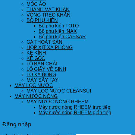
MÓC ÁO
THANH VẮT KHĂN
VÒNG TREO KHĂN
BỘ PHỤ KIỆN
Bộ phụ kiện TOTO
Bộ phụ kiện INAX
Bộ phụ kiện CAESAR
GA THOÁT SÀN
HỘP XỊT XÀ PHÒNG
KỆ KÍNH
KỆ GÓC
LÔ BÀN CHẢI
LÔ GIẤY VỆ SINH
LÔ XÀ BÔNG
MÁY SẤY TAY
MÁY LỌC NƯỚC
MÁY LỌC NƯỚC CLEANSUI
MÁY NƯỚC NÓNG
MÁY NƯỚC NÓNG RHEEM
Máy nước nóng RHEEM trực tiếp
Máy nước nóng RHEEM gián tiếp
Đăng nhập