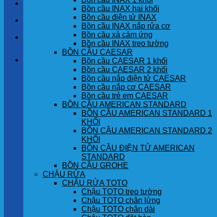
LIÊN HỆ
Bồn cầu INAX hai khối
Bồn cầu điện tử INAX
TIN TỨC
Bồn cầu INAX nắp rửa cơ
Bồn cầu xả cảm ứng
GÓC KHÁCH HÀNG
Bồn cầu INAX treo tường
BỒN CẦU CAESAR
Giỏ hàng
Bồn cầu CAESAR 1 khối
Bồn cầu CAESAR 2 khối
Bồn cầu nắp điện tử CAESAR
Chưa có sản phẩm trong giỏ hàng.
Bồn cầu nắp cơ CAESAR
Bồn cầu trẻ em CAESAR
BỒN CẦU AMERICAN STANDARD
BỒN CẦU AMERICAN STANDARD 1
KHỐI
BỒN CẦU AMERICAN STANDARD 2
KHỐI
BỒN CẦU ĐIỆN TỬ AMERICAN
STANDARD
BỒN CẦU GROHE
CHẬU RỬA
CHẬU RỬA TOTO
Chậu TOTO treo tường
Chậu TOTO chân lửng
Chậu TOTO chân dài