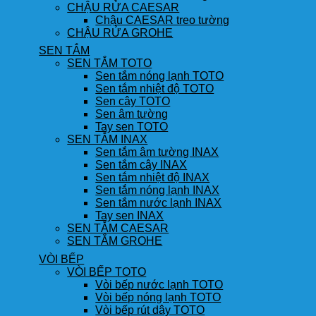
CHẬU RỬA CAESAR
Chậu CAESAR treo tường
CHẬU RỬA GROHE
SEN TẮM
SEN TẮM TOTO
Sen tắm nóng lạnh TOTO
Sen tắm nhiệt độ TOTO
Sen cây TOTO
Sen âm tường
Tay sen TOTO
SEN TẮM INAX
Sen tắm âm tường INAX
Sen tắm cây INAX
Sen tắm nhiệt độ INAX
Sen tắm nóng lạnh INAX
Sen tắm nước lạnh INAX
Tay sen INAX
SEN TẮM CAESAR
SEN TẮM GROHE
VÒI BẾP
VÒI BẾP TOTO
Vòi bếp nước lạnh TOTO
Vòi bếp nóng lạnh TOTO
Vòi bếp rút dây TOTO