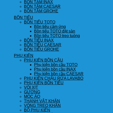
BỒN TẮM INAX
BỒN TẮM CAESAR
BỒN TẮM GROHE
BỒN TIỂU
BỒN TIỂU TOTO
Bồn tiểu cảm ứng
Bồn tiểu TOTO đặt sàn
Bồn tiểu TOTO treo tuòng
BỒN TIỂU INAX
BỒN TIỂU CAESAR
BỒN TIỂU GROHE
PHỤ KIỆN
PHỤ KIỆN BỒN CẦU
Phụ kiện bồn cầu TOTO
Phụ kiện bồn cầu INAX
Phụ kiện bồn cầu CAESAR
PHỤ KIỆN CHẬU RỬA LAVABO
PHỤ KIỆN BỒN TIỂU
VÒI XỊT
GƯƠNG
MÓC ÁO
THANH VẮT KHĂN
VÒNG TREO KHĂN
BỘ PHỤ KIỆN