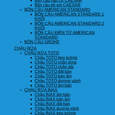
Bồn cầu nắp cơ CAESAR
Bồn cầu trẻ em CAESAR
BỒN CẦU AMERICAN STANDARD
BỒN CẦU AMERICAN STANDARD 1
KHỐI
BỒN CẦU AMERICAN STANDARD 2
KHỐI
BỒN CẦU ĐIỆN TỬ AMERICAN
STANDARD
BỒN CẦU GROHE
CHẬU RỬA
CHẬU RỬA TOTO
Chậu TOTO treo tường
Chậu TOTO chân lửng
Chậu TOTO chân dài
Chậu TOTO đặt bàn
Chậu TOTO bán âm
Chậu TOTO dương vành
Chậu TOTO âm bàn
CHẬU RỬA INAX
Chậu INAX âm bàn
Chậu INAX bán âm
Chậu INAX đặt bàn
Chậu INAX dương vành
Chậu INAX treo tường