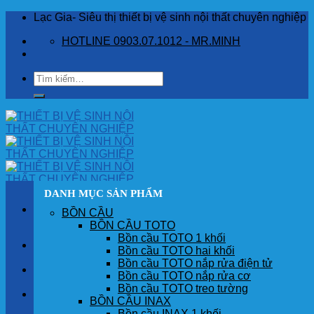
Skip
Lạc Gia- Siêu thị thiết bị vệ sinh nội thất chuyên nghiệp
to
HOTLINE 0903.07.1012 - MR.MINH
content
Tìm
kiếm:
DANH MỤC SẢN PHẨM
BỒN CẦU
BỒN CẦU TOTO
Bồn cầu TOTO 1 khối
TRANG CHỦ
Bồn cầu TOTO hai khối
Bồn cầu TOTO nắp rửa điện tử
GIỚI THIỆU
Bồn cầu TOTO nắp rửa cơ
Bồn cầu TOTO treo tường
SẢN PHẨM
BỒN CẦU INAX
Bồn cầu INAX 1 khối