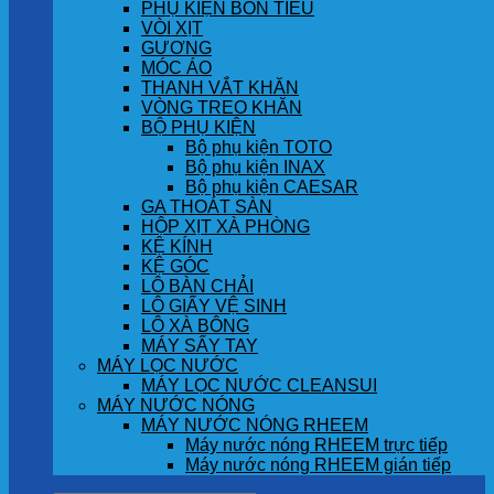
PHỤ KIỆN BỒN TIỂU
VÒI XỊT
GƯƠNG
MÓC ÁO
THANH VẮT KHĂN
VÒNG TREO KHĂN
BỘ PHỤ KIỆN
Bộ phụ kiện TOTO
Bộ phụ kiện INAX
Bộ phụ kiện CAESAR
GA THOÁT SÀN
HỘP XỊT XÀ PHÒNG
KỆ KÍNH
KỆ GÓC
LÔ BÀN CHẢI
LÔ GIẤY VỆ SINH
LÔ XÀ BÔNG
MÁY SẤY TAY
MÁY LỌC NƯỚC
MÁY LỌC NƯỚC CLEANSUI
MÁY NƯỚC NÓNG
MÁY NƯỚC NÓNG RHEEM
Máy nước nóng RHEEM trực tiếp
Máy nước nóng RHEEM gián tiếp