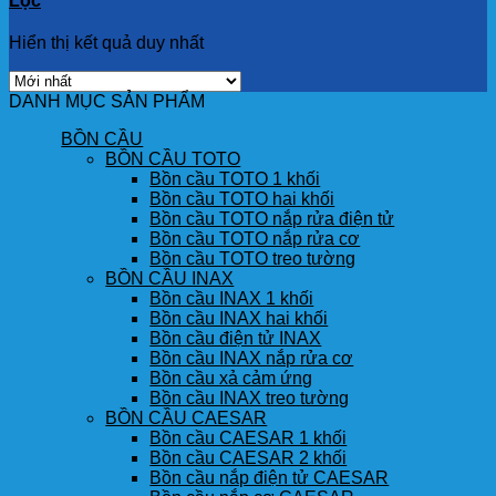
Lọc
Hiển thị kết quả duy nhất
DANH MỤC SẢN PHẨM
BỒN CẦU
BỒN CẦU TOTO
Bồn cầu TOTO 1 khối
Bồn cầu TOTO hai khối
Bồn cầu TOTO nắp rửa điện tử
Bồn cầu TOTO nắp rửa cơ
Bồn cầu TOTO treo tường
BỒN CẦU INAX
Bồn cầu INAX 1 khối
Bồn cầu INAX hai khối
Bồn cầu điện tử INAX
Bồn cầu INAX nắp rửa cơ
Bồn cầu xả cảm ứng
Bồn cầu INAX treo tường
BỒN CẦU CAESAR
Bồn cầu CAESAR 1 khối
Bồn cầu CAESAR 2 khối
Bồn cầu nắp điện tử CAESAR