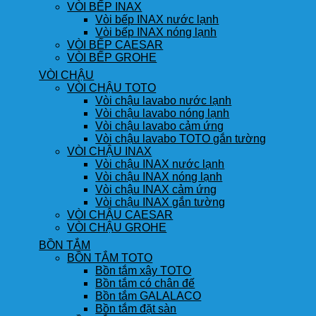
VÒI BẾP INAX
Vòi bếp INAX nước lạnh
Vòi bếp INAX nóng lạnh
VÒI BẾP CAESAR
VÒI BẾP GROHE
VÒI CHẬU
VÒI CHẬU TOTO
Vòi chậu lavabo nước lạnh
Vòi chậu lavabo nóng lạnh
Vòi chậu lavabo cảm ứng
Vòi chậu lavabo TOTO gắn tường
VÒI CHẬU INAX
Vòi chậu INAX nước lạnh
Vòi chậu INAX nóng lạnh
Vòi chậu INAX cảm ứng
Vòi chậu INAX gắn tường
VÒI CHẬU CAESAR
VÒI CHẬU GROHE
BỒN TẮM
BỒN TẮM TOTO
Bồn tắm xây TOTO
Bồn tắm có chân đế
Bồn tắm GALALACO
Bồn tắm đặt sàn