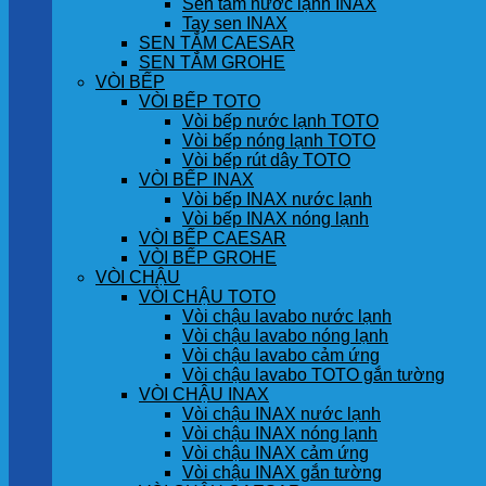
Sen tắm nước lạnh INAX
Tay sen INAX
SEN TẮM CAESAR
SEN TẮM GROHE
VÒI BẾP
VÒI BẾP TOTO
Vòi bếp nước lạnh TOTO
Vòi bếp nóng lạnh TOTO
Vòi bếp rút dây TOTO
VÒI BẾP INAX
Vòi bếp INAX nước lạnh
Vòi bếp INAX nóng lạnh
VÒI BẾP CAESAR
VÒI BẾP GROHE
VÒI CHẬU
VÒI CHẬU TOTO
Vòi chậu lavabo nước lạnh
Vòi chậu lavabo nóng lạnh
Vòi chậu lavabo cảm ứng
Vòi chậu lavabo TOTO gắn tường
VÒI CHẬU INAX
Vòi chậu INAX nước lạnh
Vòi chậu INAX nóng lạnh
Vòi chậu INAX cảm ứng
Vòi chậu INAX gắn tường