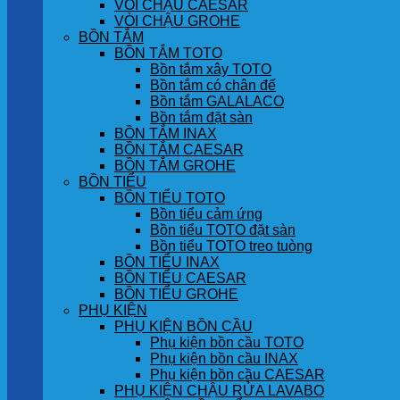
VÒI CHẬU CAESAR
VÒI CHẬU GROHE
BỒN TẮM
BỒN TẮM TOTO
Bồn tắm xây TOTO
Bồn tắm có chân đế
Bồn tắm GALALACO
Bồn tắm đặt sàn
BỒN TẮM INAX
BỒN TẮM CAESAR
BỒN TẮM GROHE
BỒN TIỂU
BỒN TIỂU TOTO
Bồn tiểu cảm ứng
Bồn tiểu TOTO đặt sàn
Bồn tiểu TOTO treo tuòng
BỒN TIỂU INAX
BỒN TIỂU CAESAR
BỒN TIỂU GROHE
PHỤ KIỆN
PHỤ KIỆN BỒN CẦU
Phụ kiện bồn cầu TOTO
Phụ kiện bồn cầu INAX
Phụ kiện bồn cầu CAESAR
PHỤ KIỆN CHẬU RỬA LAVABO