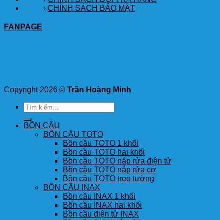
›
CHÍNH SÁCH BẢO MẬT
FANPAGE
Copyright 2026 ©
Trần Hoàng Minh
Tìm
kiếm:
BỒN CẦU
BỒN CẦU TOTO
Bồn cầu TOTO 1 khối
Bồn cầu TOTO hai khối
Bồn cầu TOTO nắp rửa điện tử
Bồn cầu TOTO nắp rửa cơ
Bồn cầu TOTO treo tường
BỒN CẦU INAX
Bồn cầu INAX 1 khối
Bồn cầu INAX hai khối
Bồn cầu điện tử INAX