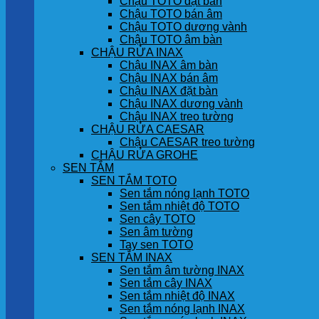
Chậu TOTO đặt bàn
Chậu TOTO bán âm
Chậu TOTO dương vành
Chậu TOTO âm bàn
CHẬU RỬA INAX
Chậu INAX âm bàn
Chậu INAX bán âm
Chậu INAX đặt bàn
Chậu INAX dương vành
Chậu INAX treo tường
CHẬU RỬA CAESAR
Chậu CAESAR treo tường
CHẬU RỬA GROHE
SEN TẮM
SEN TẮM TOTO
Sen tắm nóng lạnh TOTO
Sen tắm nhiệt độ TOTO
Sen cây TOTO
Sen âm tường
Tay sen TOTO
SEN TẮM INAX
Sen tắm âm tường INAX
Sen tắm cây INAX
Sen tắm nhiệt độ INAX
Sen tắm nóng lạnh INAX