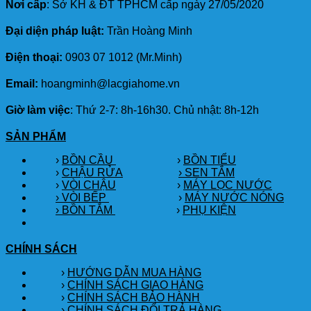
Nơi cấp
: Sở KH & ĐT TPHCM cấp ngày 27/05/2020
Đại diện pháp luật:
Trần Hoàng Minh
Điện thoại:
0903 07 1012 (Mr.Minh)
Email:
hoangminh@lacgiahome.vn
Giờ làm việc
: Thứ 2-7: 8h-16h30. Chủ nhật: 8h-12h
SẢN PHẨM
›
BỒN CẦU
›
BỒN TIỂU
›
CHẬU RỬA
› SEN TẮM
›
VÒI CHẬU
›
MÁY LỌC NƯỚC
› VÒI BẾP
›
MÁY NƯỚC NÓNG
› BỒN TẮM
›
PHỤ KIỆN
CHÍNH SÁCH
›
HƯỚNG DẪN MUA HÀNG
›
CHÍNH SÁCH GIAO HÀNG
›
CHÍNH SÁCH BẢO HÀNH
›
CHÍNH SÁCH ĐỔI TRẢ HÀNG