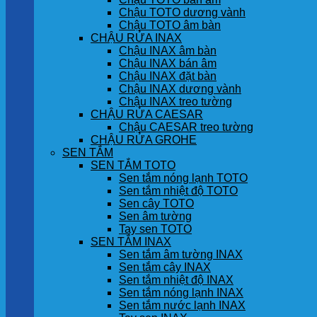
Chậu TOTO dương vành
Chậu TOTO âm bàn
CHẬU RỬA INAX
Chậu INAX âm bàn
Chậu INAX bán âm
Chậu INAX đặt bàn
Chậu INAX dương vành
Chậu INAX treo tường
CHẬU RỬA CAESAR
Chậu CAESAR treo tường
CHẬU RỬA GROHE
SEN TẮM
SEN TẮM TOTO
Sen tắm nóng lạnh TOTO
Sen tắm nhiệt độ TOTO
Sen cây TOTO
Sen âm tường
Tay sen TOTO
SEN TẮM INAX
Sen tắm âm tường INAX
Sen tắm cây INAX
Sen tắm nhiệt độ INAX
Sen tắm nóng lạnh INAX
Sen tắm nước lạnh INAX