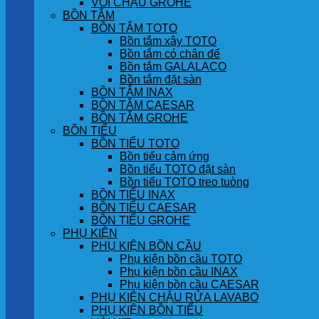
VÒI CHẬU GROHE
BỒN TẮM
BỒN TẮM TOTO
Bồn tắm xây TOTO
Bồn tắm có chân đế
Bồn tắm GALALACO
Bồn tắm đặt sàn
BỒN TẮM INAX
BỒN TẮM CAESAR
BỒN TẮM GROHE
BỒN TIỂU
BỒN TIỂU TOTO
Bồn tiểu cảm ứng
Bồn tiểu TOTO đặt sàn
Bồn tiểu TOTO treo tuòng
BỒN TIỂU INAX
BỒN TIỂU CAESAR
BỒN TIỂU GROHE
PHỤ KIỆN
PHỤ KIỆN BỒN CẦU
Phụ kiện bồn cầu TOTO
Phụ kiện bồn cầu INAX
Phụ kiện bồn cầu CAESAR
PHỤ KIỆN CHẬU RỬA LAVABO
PHỤ KIỆN BỒN TIỂU