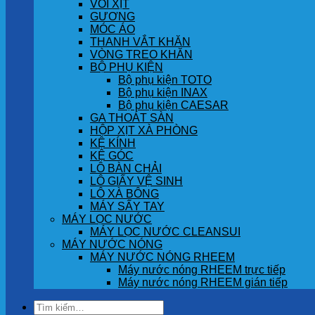
VÒI XỊT
GƯƠNG
MÓC ÁO
THANH VẮT KHĂN
VÒNG TREO KHĂN
BỘ PHỤ KIỆN
Bộ phụ kiện TOTO
Bộ phụ kiện INAX
Bộ phụ kiện CAESAR
GA THOÁT SÀN
HỘP XỊT XÀ PHÒNG
KỆ KÍNH
KỆ GÓC
LÔ BÀN CHẢI
LÔ GIẤY VỆ SINH
LÔ XÀ BÔNG
MÁY SẤY TAY
MÁY LỌC NƯỚC
MÁY LỌC NƯỚC CLEANSUI
MÁY NƯỚC NÓNG
MÁY NƯỚC NÓNG RHEEM
Máy nước nóng RHEEM trực tiếp
Máy nước nóng RHEEM gián tiếp
Tìm