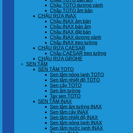
Chậu TOTO dương vành
Chậu TOTO âm bàn
CHẬU RỬA INAX
Chậu INAX âm bàn
Chậu INAX bán âm
Chậu INAX đặt bàn
Chậu INAX dương vành
Chậu INAX treo tường
CHẬU RỬA CAESAR
Chậu CAESAR treo tường
CHẬU RỬA GROHE
SEN TẮM
SEN TẮM TOTO
Sen tắm nóng lạnh TOTO
Sen tắm nhiệt độ TOTO
Sen cây TOTO
Sen âm tường
Tay sen TOTO
SEN TẮM INAX
Sen tắm âm tường INAX
Sen tắm cây INAX
Sen tắm nhiệt độ INAX
Sen tắm nóng lạnh INAX
Sen tắm nước lạnh INAX