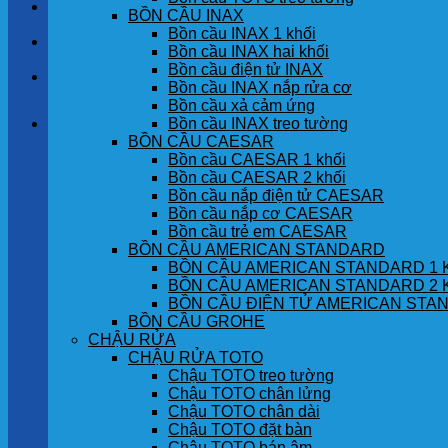
LIÊN HỆ
BỒN CẦU INAX
Bồn cầu INAX 1 khối
TIN TỨC
Bồn cầu INAX hai khối
Bồn cầu điện tử INAX
GÓC KHÁCH HÀNG
Bồn cầu INAX nắp rửa cơ
Bồn cầu xả cảm ứng
Bồn cầu INAX treo tường
Giỏ hàng
BỒN CẦU CAESAR
Bồn cầu CAESAR 1 khối
Chưa có sản phẩm trong giỏ hàng.
Bồn cầu CAESAR 2 khối
Bồn cầu nắp điện tử CAESAR
Bồn cầu nắp cơ CAESAR
Bồn cầu trẻ em CAESAR
BỒN CẦU AMERICAN STANDARD
BỒN CẦU AMERICAN STANDARD 1 
BỒN CẦU AMERICAN STANDARD 2 
BỒN CẦU ĐIỆN TỬ AMERICAN STA
BỒN CẦU GROHE
CHẬU RỬA
CHẬU RỬA TOTO
Chậu TOTO treo tường
Chậu TOTO chân lửng
Chậu TOTO chân dài
Chậu TOTO đặt bàn
Chậu TOTO bán âm