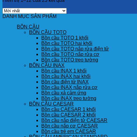
Hiển thị 1–12 của 23 kết quả
DANH MỤC SẢN PHẨM
BỒN CẦU
BỒN CẦU TOTO
Bồn cầu TOTO 1 khối
Bồn cầu TOTO hai khối
Bồn cầu TOTO nắp rửa điện tử
Bồn cầu TOTO nắp rửa cơ
Bồn cầu TOTO treo tường
BỒN CẦU INAX
Bồn cầu INAX 1 khối
Bồn cầu INAX hai khối
Bồn cầu điện tử INAX
Bồn cầu INAX nắp rửa cơ
Bồn cầu xả cảm ứng
Bồn cầu INAX treo tường
BỒN CẦU CAESAR
Bồn cầu CAESAR 1 khối
Bồn cầu CAESAR 2 khối
Bồn cầu nắp điện tử CAESAR
Bồn cầu nắp cơ CAESAR
Bồn cầu trẻ em CAESAR
BỒN CẦU AMERICAN STANDARD