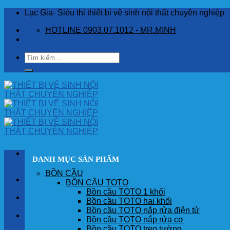
Skip
Lạc Gia- Siêu thị thiết bị vệ sinh nội thất chuyên nghiệp
to
HOTLINE 0903.07.1012 - MR.MINH
content
Tìm
kiếm:
DANH MỤC SẢN PHẨM
BỒN CẦU
TRANG CHỦ
BỒN CẦU TOTO
Bồn cầu TOTO 1 khối
GIỚI THIỆU
Bồn cầu TOTO hai khối
Bồn cầu TOTO nắp rửa điện tử
SẢN PHẨM
Bồn cầu TOTO nắp rửa cơ
Bồn cầu TOTO treo tường