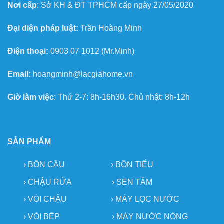
Nơi cấp
: Sở KH & ĐT TPHCM cấp ngày 27/05/2020
Đại diện pháp luật:
Trần Hoàng Minh
Điện thoại:
0903 07 1012 (Mr.Minh)
Email:
hoangminh@lacgiahome.vn
Giờ làm việc
: Thứ 2-7: 8h-16h30. Chủ nhật: 8h-12h
SẢN PHẨM
›
BỒN CẦU
›
BỒN TIỂU
›
CHẬU RỬA
› SEN TẮM
›
VÒI CHẬU
›
MÁY LỌC NƯỚC
› VÒI BẾP
›
MÁY NƯỚC NÓNG