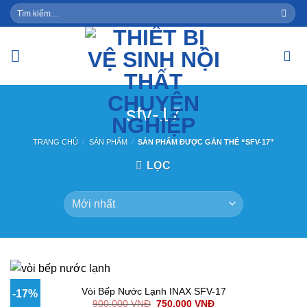
Skip
Tìm
kiếm:
to
content
sfv-17
TRANG CHỦ
/
SẢN PHẨM
/
SẢN PHẨM ĐƯỢC GẮN THẺ “SFV-17”
LỌC
Vòi Bếp Nước Lạnh INAX SFV-17
-17%
900,000
VNĐ
750,000
VNĐ