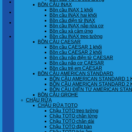
LIÊN HỆ
BỒN CẦU INAX
Bồn cầu INAX 1 khối
TIN TỨC
Bồn cầu INAX hai khối
Bồn cầu điện tử INAX
GÓC KHÁCH HÀNG
Bồn cầu INAX nắp rửa cơ
Bồn cầu xả cảm ứng
Bồn cầu INAX treo tường
Giỏ hàng
BỒN CẦU CAESAR
Bồn cầu CAESAR 1 khối
Chưa có sản phẩm trong giỏ hàng.
Bồn cầu CAESAR 2 khối
Bồn cầu nắp điện tử CAESAR
Bồn cầu nắp cơ CAESAR
Bồn cầu trẻ em CAESAR
BỒN CẦU AMERICAN STANDARD
BỒN CẦU AMERICAN STANDARD 1 
BỒN CẦU AMERICAN STANDARD 2 
BỒN CẦU ĐIỆN TỬ AMERICAN STA
BỒN CẦU GROHE
CHẬU RỬA
CHẬU RỬA TOTO
Chậu TOTO treo tường
Chậu TOTO chân lửng
Chậu TOTO chân dài
Chậu TOTO đặt bàn
Chậu TOTO bán âm