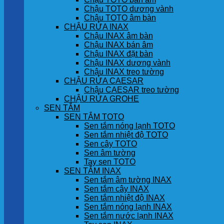
Chậu TOTO dương vành
Chậu TOTO âm bàn
CHẬU RỬA INAX
Chậu INAX âm bàn
Chậu INAX bán âm
Chậu INAX đặt bàn
Chậu INAX dương vành
Chậu INAX treo tường
CHẬU RỬA CAESAR
Chậu CAESAR treo tường
CHẬU RỬA GROHE
SEN TẮM
SEN TẮM TOTO
Sen tắm nóng lạnh TOTO
Sen tắm nhiệt độ TOTO
Sen cây TOTO
Sen âm tường
Tay sen TOTO
SEN TẮM INAX
Sen tắm âm tường INAX
Sen tắm cây INAX
Sen tắm nhiệt độ INAX
Sen tắm nóng lạnh INAX
Sen tắm nước lạnh INAX