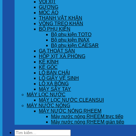
VÒI XỊT
GƯƠNG
MÓC ÁO
THANH VẮT KHĂN
VÒNG TREO KHĂN
BỘ PHỤ KIỆN
Bộ phụ kiện TOTO
Bộ phụ kiện INAX
Bộ phụ kiện CAESAR
GA THOÁT SÀN
HỘP XỊT XÀ PHÒNG
KỆ KÍNH
KỆ GÓC
LÔ BÀN CHẢI
LÔ GIẤY VỆ SINH
LÔ XÀ BÔNG
MÁY SẤY TAY
MÁY LỌC NƯỚC
MÁY LỌC NƯỚC CLEANSUI
MÁY NƯỚC NÓNG
MÁY NƯỚC NÓNG RHEEM
Máy nước nóng RHEEM trực tiếp
Máy nước nóng RHEEM gián tiếp
Tìm