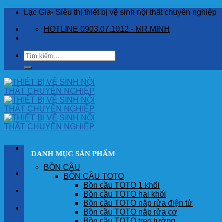
Skip
Lạc Gia- Siêu thị thiết bị vệ sinh nội thất chuyên nghiệp
to
HOTLINE 0903.07.1012 - MR.MINH
content
Tìm
kiếm:
DANH MỤC SẢN PHẨM
BỒN CẦU
TRANG CHỦ
BỒN CẦU TOTO
Bồn cầu TOTO 1 khối
GIỚI THIỆU
Bồn cầu TOTO hai khối
Bồn cầu TOTO nắp rửa điện tử
SẢN PHẨM
Bồn cầu TOTO nắp rửa cơ
Bồn cầu TOTO treo tường