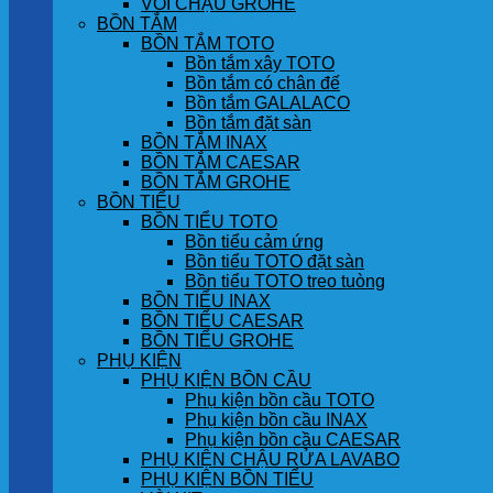
VÒI CHẬU GROHE
BỒN TẮM
BỒN TẮM TOTO
Bồn tắm xây TOTO
Bồn tắm có chân đế
Bồn tắm GALALACO
Bồn tắm đặt sàn
BỒN TẮM INAX
BỒN TẮM CAESAR
BỒN TẮM GROHE
BỒN TIỂU
BỒN TIỂU TOTO
Bồn tiểu cảm ứng
Bồn tiểu TOTO đặt sàn
Bồn tiểu TOTO treo tuòng
BỒN TIỂU INAX
BỒN TIỂU CAESAR
BỒN TIỂU GROHE
PHỤ KIỆN
PHỤ KIỆN BỒN CẦU
Phụ kiện bồn cầu TOTO
Phụ kiện bồn cầu INAX
Phụ kiện bồn cầu CAESAR
PHỤ KIỆN CHẬU RỬA LAVABO
PHỤ KIỆN BỒN TIỂU