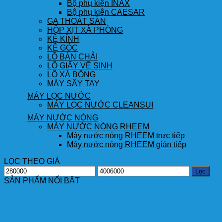
Bộ phụ kiện INAX
Bộ phụ kiện CAESAR
GA THOÁT SÀN
HỘP XỊT XÀ PHÒNG
KỆ KÍNH
KỆ GÓC
LÔ BÀN CHẢI
LÔ GIẤY VỆ SINH
LÔ XÀ BÔNG
MÁY SẤY TAY
MÁY LỌC NƯỚC
MÁY LỌC NƯỚC CLEANSUI
MÁY NƯỚC NÓNG
MÁY NƯỚC NÓNG RHEEM
Máy nước nóng RHEEM trực tiếp
Máy nước nóng RHEEM gián tiếp
LỌC THEO GIÁ
Giá
Giá
Lọc
thấp
cao
SẢN PHẨM NỔI BẬT
nhất
nhất