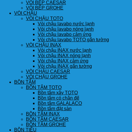
VÒI BẾP CAESAR
VÒI BẾP GROHE
VÒI CHẬU
VÒI CHẬU TOTO
Vòi chậu lavabo nước lạnh
Vòi chậu lavabo nóng lạnh
Vòi chậu lavabo cảm ứng
Vòi chậu lavabo TOTO gắn tường
VÒI CHẬU INAX
Vòi chậu INAX nước lạnh
Vòi chậu INAX nóng lạnh
Vòi chậu INAX cảm ứng
Vòi chậu INAX gắn tường
VÒI CHẬU CAESAR
VÒI CHẬU GROHE
BỒN TẮM
BỒN TẮM TOTO
Bồn tắm xây TOTO
Bồn tắm có chân đế
Bồn tắm GALALACO
Bồn tắm đặt sàn
BỒN TẮM INAX
BỒN TẮM CAESAR
BỒN TẮM GROHE
BỒN TIỂU