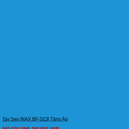
Tay Sen INAX BF-SC8 Tăng Áp
560,000
VNĐ
350,000
VNĐ