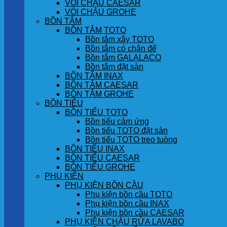
VÒI CHẬU CAESAR
VÒI CHẬU GROHE
BỒN TẮM
BỒN TẮM TOTO
Bồn tắm xây TOTO
Bồn tắm có chân đế
Bồn tắm GALALACO
Bồn tắm đặt sàn
BỒN TẮM INAX
BỒN TẮM CAESAR
BỒN TẮM GROHE
BỒN TIỂU
BỒN TIỂU TOTO
Bồn tiểu cảm ứng
Bồn tiểu TOTO đặt sàn
Bồn tiểu TOTO treo tuòng
BỒN TIỂU INAX
BỒN TIỂU CAESAR
BỒN TIỂU GROHE
PHỤ KIỆN
PHỤ KIỆN BỒN CẦU
Phụ kiện bồn cầu TOTO
Phụ kiện bồn cầu INAX
Phụ kiện bồn cầu CAESAR
PHỤ KIỆN CHẬU RỬA LAVABO