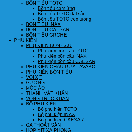
BỒN TIỂU TOTO
Bồn tiểu cảm ứng
Bồn tiểu TOTO đặt sàn
Bồn tiểu TOTO treo tuòng
BỒN TIỂU INAX
BỒN TIỂU CAESAR
BỒN TIỂU GROHE
PHỤ KIỆN
PHỤ KIỆN BỒN CẦU
Phụ kiện bồn cầu TOTO
Phụ kiện bồn cầu INAX
Phụ kiện bồn cầu CAESAR
PHỤ KIỆN CHẬU RỬA LAVABO
PHỤ KIỆN BỒN TIỂU
VÒI XỊT
GƯƠNG
MÓC ÁO
THANH VẮT KHĂN
VÒNG TREO KHĂN
BỘ PHỤ KIỆN
Bộ phụ kiện TOTO
Bộ phụ kiện INAX
Bộ phụ kiện CAESAR
GA THOÁT SÀN
HỘP XỊT XÀ PHÒNG