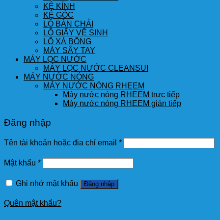
KỆ KÍNH
KỆ GÓC
LÔ BÀN CHẢI
LÔ GIẤY VỆ SINH
LÔ XÀ BÔNG
MÁY SẤY TAY
MÁY LỌC NƯỚC
MÁY LỌC NƯỚC CLEANSUI
MÁY NƯỚC NÓNG
MÁY NƯỚC NÓNG RHEEM
Máy nước nóng RHEEM trực tiếp
Máy nước nóng RHEEM gián tiếp
Đăng nhập
Tên tài khoản hoặc địa chỉ email
*
Mật khẩu
*
Ghi nhớ mật khẩu
Đăng nhập
Quên mật khẩu?