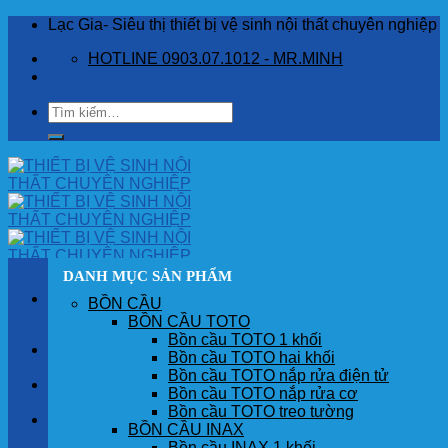
Skip
Lạc Gia- Siêu thị thiết bị vệ sinh nội thất chuyên nghiệp
to
HOTLINE 0903.07.1012 - MR.MINH
content
Tìm
kiếm:
DANH MỤC SẢN PHẨM
BỒN CẦU
BỒN CẦU TOTO
Bồn cầu TOTO 1 khối
TRANG CHỦ
Bồn cầu TOTO hai khối
Bồn cầu TOTO nắp rửa điện tử
GIỚI THIỆU
Bồn cầu TOTO nắp rửa cơ
Bồn cầu TOTO treo tường
SẢN PHẨM
BỒN CẦU INAX
Bồn cầu INAX 1 khối