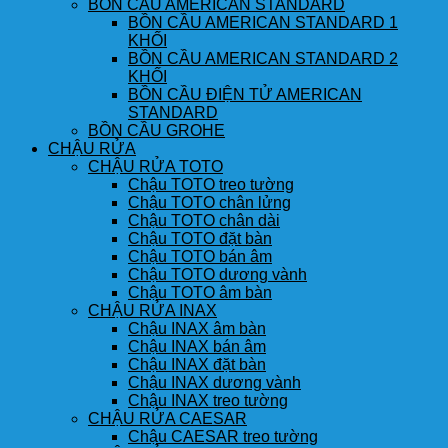
BỒN CẦU AMERICAN STANDARD
BỒN CẦU AMERICAN STANDARD 1
KHỐI
BỒN CẦU AMERICAN STANDARD 2
KHỐI
BỒN CẦU ĐIỆN TỬ AMERICAN
STANDARD
BỒN CẦU GROHE
CHẬU RỬA
CHẬU RỬA TOTO
Chậu TOTO treo tường
Chậu TOTO chân lửng
Chậu TOTO chân dài
Chậu TOTO đặt bàn
Chậu TOTO bán âm
Chậu TOTO dương vành
Chậu TOTO âm bàn
CHẬU RỬA INAX
Chậu INAX âm bàn
Chậu INAX bán âm
Chậu INAX đặt bàn
Chậu INAX dương vành
Chậu INAX treo tường
CHẬU RỬA CAESAR
Chậu CAESAR treo tường