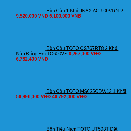
Bồn Cầu 1 Khối INAX AC-900VRN-2
9,520,000
VNĐ
6,100,000
VNĐ
Bồn Cầu TOTO CS767RT8 2 Khối
Nắp Đóng Êm TC600VS
8,267,000
VNĐ
6,782,400
VNĐ
Bồn Cầu TOTO MS625CDW12 1 Khối
50,996,000
VNĐ
40,792,000
VNĐ
Bồn Tiểu Nam TOTO UT508T Đặt