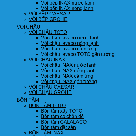
Vòi bếp INAX nước lạnh
Vòi bếp INAX nóng lạnh
VÒI BẾP CAESAR
VÒI BẾP GROHE
VÒI CHẬU
VÒI CHẬU TOTO
Vòi chậu lavabo nước lạnh
Vòi chậu lavabo nóng lạnh
Vòi chậu lavabo cảm ứng
Vòi chậu lavabo TOTO gắn tường
VÒI CHẬU INAX
Vòi chậu INAX nước lạnh
Vòi chậu INAX nóng lạnh
Vòi chậu INAX cảm ứng
Vòi chậu INAX gắn tường
VÒI CHẬU CAESAR
VÒI CHẬU GROHE
BỒN TẮM
BỒN TẮM TOTO
Bồn tắm xây TOTO
Bồn tắm có chân đế
Bồn tắm GALALACO
Bồn tắm đặt sàn
BỒN TẮM INAX