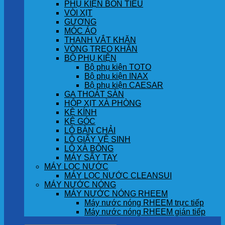
PHỤ KIỆN BỒN TIỂU
VÒI XỊT
GƯƠNG
MÓC ÁO
THANH VẮT KHĂN
VÒNG TREO KHĂN
BỘ PHỤ KIỆN
Bộ phụ kiện TOTO
Bộ phụ kiện INAX
Bộ phụ kiện CAESAR
GA THOÁT SÀN
HỘP XỊT XÀ PHÒNG
KỆ KÍNH
KỆ GÓC
LÔ BÀN CHẢI
LÔ GIẤY VỆ SINH
LÔ XÀ BÔNG
MÁY SẤY TAY
MÁY LỌC NƯỚC
MÁY LỌC NƯỚC CLEANSUI
MÁY NƯỚC NÓNG
MÁY NƯỚC NÓNG RHEEM
Máy nước nóng RHEEM trực tiếp
Máy nước nóng RHEEM gián tiếp