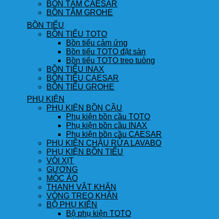
BỒN TẮM CAESAR
BỒN TẮM GROHE
BỒN TIỂU
BỒN TIỂU TOTO
Bồn tiểu cảm ứng
Bồn tiểu TOTO đặt sàn
Bồn tiểu TOTO treo tuòng
BỒN TIỂU INAX
BỒN TIỂU CAESAR
BỒN TIỂU GROHE
PHỤ KIỆN
PHỤ KIỆN BỒN CẦU
Phụ kiện bồn cầu TOTO
Phụ kiện bồn cầu INAX
Phụ kiện bồn cầu CAESAR
PHỤ KIỆN CHẬU RỬA LAVABO
PHỤ KIỆN BỒN TIỂU
VÒI XỊT
GƯƠNG
MÓC ÁO
THANH VẮT KHĂN
VÒNG TREO KHĂN
BỘ PHỤ KIỆN
Bộ phụ kiện TOTO