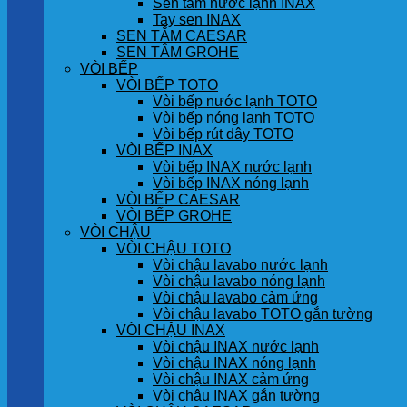
Sen tắm nước lạnh INAX
Tay sen INAX
SEN TẮM CAESAR
SEN TẮM GROHE
VÒI BẾP
VÒI BẾP TOTO
Vòi bếp nước lạnh TOTO
Vòi bếp nóng lạnh TOTO
Vòi bếp rút dây TOTO
VÒI BẾP INAX
Vòi bếp INAX nước lạnh
Vòi bếp INAX nóng lạnh
VÒI BẾP CAESAR
VÒI BẾP GROHE
VÒI CHẬU
VÒI CHẬU TOTO
Vòi chậu lavabo nước lạnh
Vòi chậu lavabo nóng lạnh
Vòi chậu lavabo cảm ứng
Vòi chậu lavabo TOTO gắn tường
VÒI CHẬU INAX
Vòi chậu INAX nước lạnh
Vòi chậu INAX nóng lạnh
Vòi chậu INAX cảm ứng
Vòi chậu INAX gắn tường