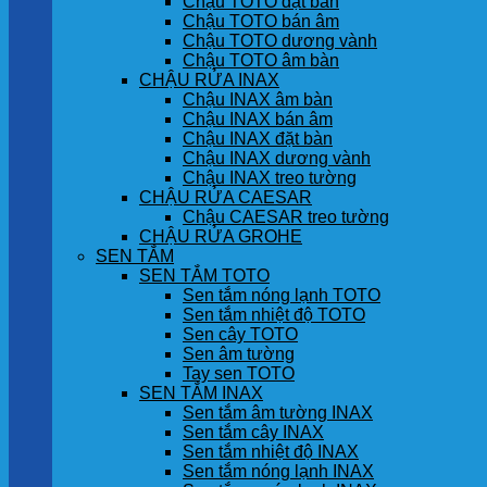
Chậu TOTO đặt bàn
Chậu TOTO bán âm
Chậu TOTO dương vành
Chậu TOTO âm bàn
CHẬU RỬA INAX
Chậu INAX âm bàn
Chậu INAX bán âm
Chậu INAX đặt bàn
Chậu INAX dương vành
Chậu INAX treo tường
CHẬU RỬA CAESAR
Chậu CAESAR treo tường
CHẬU RỬA GROHE
SEN TẮM
SEN TẮM TOTO
Sen tắm nóng lạnh TOTO
Sen tắm nhiệt độ TOTO
Sen cây TOTO
Sen âm tường
Tay sen TOTO
SEN TẮM INAX
Sen tắm âm tường INAX
Sen tắm cây INAX
Sen tắm nhiệt độ INAX
Sen tắm nóng lạnh INAX