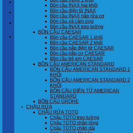
LIÊN HỆ
Bồn cầu INAX hai khối
Bồn cầu điện tử INAX
TIN TỨC
Bồn cầu INAX nắp rửa cơ
Bồn cầu xả cảm ứng
GÓC KHÁCH HÀNG
Bồn cầu INAX treo tường
BỒN CẦU CAESAR
Giỏ hàng
Bồn cầu CAESAR 1 khối
Bồn cầu CAESAR 2 khối
Bồn cầu nắp điện tử CAESAR
Chưa có sản phẩm trong giỏ hàng.
Bồn cầu nắp cơ CAESAR
Bồn cầu trẻ em CAESAR
BỒN CẦU AMERICAN STANDARD
BỒN CẦU AMERICAN STANDARD 1
KHỐI
BỒN CẦU AMERICAN STANDARD 2
KHỐI
BỒN CẦU ĐIỆN TỬ AMERICAN
STANDARD
BỒN CẦU GROHE
CHẬU RỬA
CHẬU RỬA TOTO
Chậu TOTO treo tường
Chậu TOTO chân lửng
Chậu TOTO chân dài