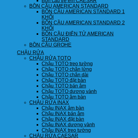
Bồn cầu trẻ em CAESAR
BỒN CẦU AMERICAN STANDARD
BỒN CẦU AMERICAN STANDARD 1
KHỐI
BỒN CẦU AMERICAN STANDARD 2
KHỐI
BỒN CẦU ĐIỆN TỬ AMERICAN
STANDARD
BỒN CẦU GROHE
CHẬU RỬA
CHẬU RỬA TOTO
Chậu TOTO treo tường
Chậu TOTO chân lửng
Chậu TOTO chân dài
Chậu TOTO đặt bàn
Chậu TOTO bán âm
Chậu TOTO dương vành
Chậu TOTO âm bàn
CHẬU RỬA INAX
Chậu INAX âm bàn
Chậu INAX bán âm
Chậu INAX đặt bàn
Chậu INAX dương vành
Chậu INAX treo tường
CHẬU RỬA CAESAR