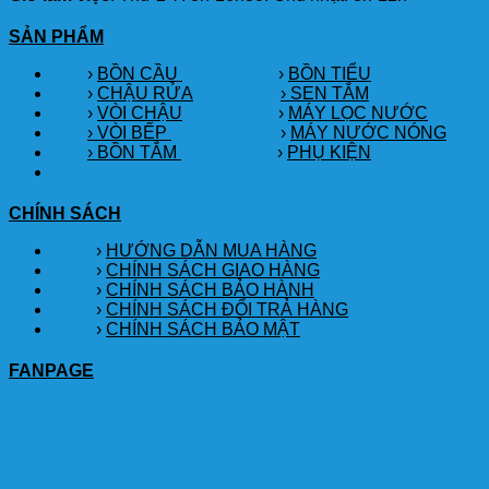
SẢN PHẨM
›
BỒN CẦU
›
BỒN TIỂU
›
CHẬU RỬA
› SEN TẮM
›
VÒI CHẬU
›
MÁY LỌC NƯỚC
› VÒI BẾP
›
MÁY NƯỚC NÓNG
› BỒN TẮM
›
PHỤ KIỆN
CHÍNH SÁCH
›
HƯỚNG DẪN MUA HÀNG
›
CHÍNH SÁCH GIAO HÀNG
›
CHÍNH SÁCH BẢO HÀNH
›
CHÍNH SÁCH ĐỔI TRẢ HÀNG
›
CHÍNH SÁCH BẢO MẬT
FANPAGE