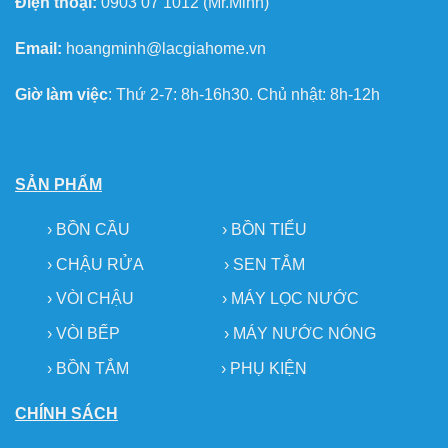
Điện thoại:
0903 07 1012 (Mr.Minh)
Email:
hoangminh@lacgiahome.vn
Giờ làm việc
: Thứ 2-7: 8h-16h30. Chủ nhật: 8h-12h
SẢN PHẨM
›
BỒN CẦU
›
BỒN TIỂU
›
CHẬU RỬA
› SEN TẮM
›
VÒI CHẬU
›
MÁY LỌC NƯỚC
› VÒI BẾP
›
MÁY NƯỚC NÓNG
› BỒN TẮM
›
PHỤ KIỆN
CHÍNH SÁCH