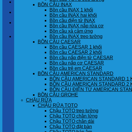
LIÊN HỆ
BỒN CẦU INAX
Bồn cầu INAX 1 khối
TIN TỨC
Bồn cầu INAX hai khối
Bồn cầu điện tử INAX
GÓC KHÁCH HÀNG
Bồn cầu INAX nắp rửa cơ
Bồn cầu xả cảm ứng
Bồn cầu INAX treo tường
Giỏ hàng
BỒN CẦU CAESAR
Bồn cầu CAESAR 1 khối
Chưa có sản phẩm trong giỏ hàng.
Bồn cầu CAESAR 2 khối
Bồn cầu nắp điện tử CAESAR
Bồn cầu nắp cơ CAESAR
Bồn cầu trẻ em CAESAR
BỒN CẦU AMERICAN STANDARD
BỒN CẦU AMERICAN STANDARD 1 
BỒN CẦU AMERICAN STANDARD 2 
BỒN CẦU ĐIỆN TỬ AMERICAN STA
BỒN CẦU GROHE
CHẬU RỬA
CHẬU RỬA TOTO
Chậu TOTO treo tường
Chậu TOTO chân lửng
Chậu TOTO chân dài
Chậu TOTO đặt bàn
Chậu TOTO bán âm