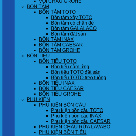
VÒI CHẬU GROHE
BỒN TẮM
BỒN TẮM TOTO
Bồn tắm xây TOTO
Bồn tắm có chân đế
Bồn tắm GALALACO
Bồn tắm đặt sàn
BỒN TẮM INAX
BỒN TẮM CAESAR
BỒN TẮM GROHE
BỒN TIỂU
BỒN TIỂU TOTO
Bồn tiểu cảm ứng
Bồn tiểu TOTO đặt sàn
Bồn tiểu TOTO treo tuòng
BỒN TIỂU INAX
BỒN TIỂU CAESAR
BỒN TIỂU GROHE
PHỤ KIỆN
PHỤ KIỆN BỒN CẦU
Phụ kiện bồn cầu TOTO
Phụ kiện bồn cầu INAX
Phụ kiện bồn cầu CAESAR
PHỤ KIỆN CHẬU RỬA LAVABO
PHỤ KIỆN BỒN TIỂU