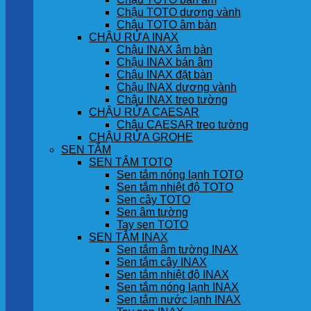
Chậu TOTO dương vành
Chậu TOTO âm bàn
CHẬU RỬA INAX
Chậu INAX âm bàn
Chậu INAX bán âm
Chậu INAX đặt bàn
Chậu INAX dương vành
Chậu INAX treo tường
CHẬU RỬA CAESAR
Chậu CAESAR treo tường
CHẬU RỬA GROHE
SEN TẮM
SEN TẮM TOTO
Sen tắm nóng lạnh TOTO
Sen tắm nhiệt độ TOTO
Sen cây TOTO
Sen âm tường
Tay sen TOTO
SEN TẮM INAX
Sen tắm âm tường INAX
Sen tắm cây INAX
Sen tắm nhiệt độ INAX
Sen tắm nóng lạnh INAX
Sen tắm nước lạnh INAX