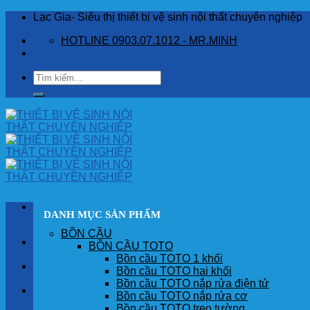
Skip
Lạc Gia- Siêu thị thiết bị vệ sinh nội thất chuyên nghiệp
to
HOTLINE 0903.07.1012 - MR.MINH
content
Tìm
kiếm:
DANH MỤC SẢN PHẨM
BỒN CẦU
TRANG CHỦ
BỒN CẦU TOTO
Bồn cầu TOTO 1 khối
GIỚI THIỆU
Bồn cầu TOTO hai khối
Bồn cầu TOTO nắp rửa điện tử
SẢN PHẨM
Bồn cầu TOTO nắp rửa cơ
Bồn cầu TOTO treo tường