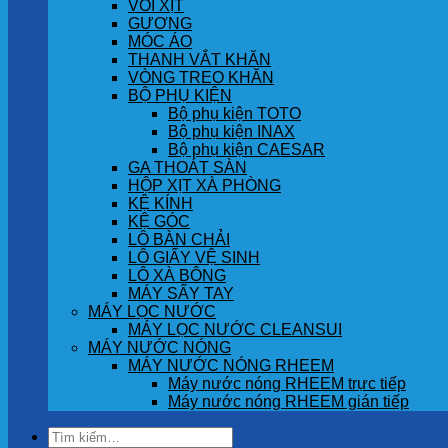
VÒI XỊT
GƯƠNG
MÓC ÁO
THANH VẮT KHĂN
VÒNG TREO KHĂN
BỘ PHỤ KIỆN
Bộ phụ kiện TOTO
Bộ phụ kiện INAX
Bộ phụ kiện CAESAR
GA THOÁT SÀN
HỘP XỊT XÀ PHÒNG
KỆ KÍNH
KỆ GÓC
LÔ BÀN CHẢI
LÔ GIẤY VỆ SINH
LÔ XÀ BÔNG
MÁY SẤY TAY
MÁY LỌC NƯỚC
MÁY LỌC NƯỚC CLEANSUI
MÁY NƯỚC NÓNG
MÁY NƯỚC NÓNG RHEEM
Máy nước nóng RHEEM trực tiếp
Máy nước nóng RHEEM gián tiếp
Tìm