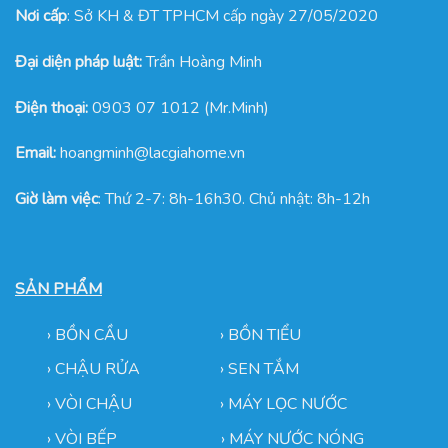
Nơi cấp
: Sở KH & ĐT TPHCM cấp ngày 27/05/2020
Đại diện pháp luật:
Trần Hoàng Minh
Điện thoại:
0903 07 1012 (Mr.Minh)
Email:
hoangminh@lacgiahome.vn
Giờ làm việc
: Thứ 2-7: 8h-16h30. Chủ nhật: 8h-12h
SẢN PHẨM
›
BỒN CẦU
›
BỒN TIỂU
›
CHẬU RỬA
› SEN TẮM
›
VÒI CHẬU
›
MÁY LỌC NƯỚC
› VÒI BẾP
›
MÁY NƯỚC NÓNG