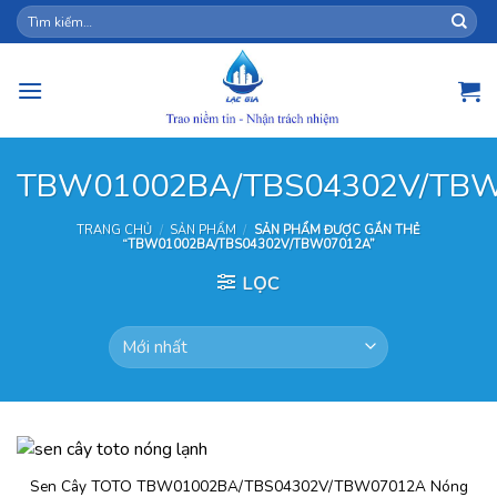
Skip
Tìm
kiếm:
to
content
TBW01002BA/TBS04302V/TB
TRANG CHỦ
/
SẢN PHẨM
/
SẢN PHẨM ĐƯỢC GẮN THẺ
“TBW01002BA/TBS04302V/TBW07012A”
LỌC
Sen Cây TOTO TBW01002BA/TBS04302V/TBW07012A Nóng