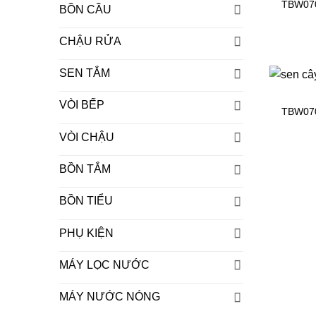
TBW07
BỒN CẦU
CHẬU RỬA
SEN TẮM
VÒI BẾP
TBW07
VÒI CHẬU
BỒN TẮM
BỒN TIỂU
PHỤ KIỆN
MÁY LỌC NƯỚC
MÁY NƯỚC NÓNG