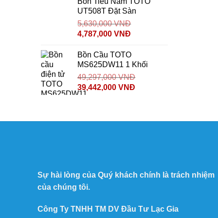
Bồn Tiểu Nam TOTO
UT508T Đặt Sàn
5,630,000
VNĐ
4,787,000
VNĐ
Bồn Cầu TOTO
MS625DW11 1 Khối
49,297,000
VNĐ
39,442,000
VNĐ
Sự hài lòng của Quý khách chính là trách nhiệm
của chúng tôi.
Công Ty TNHH TM DV Đầu Tư Lạc Gia