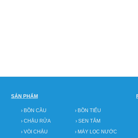
SẢN PHẨM
›
BỒN CẦU
›
BỒN TIỂU
›
CHẬU RỬA
› SEN TẮM
›
VÒI CHẬU
›
MÁY LỌC NƯỚC