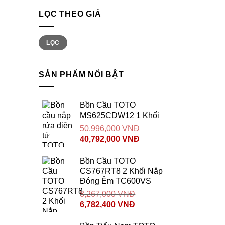
LỌC THEO GIÁ
Giá
Giá
LỌC
thấp
cao
nhất
nhất
SẢN PHẨM NỔI BẬT
Bồn Cầu TOTO
MS625CDW12 1 Khối
50,996,000
VNĐ
40,792,000
VNĐ
Bồn Cầu TOTO
CS767RT8 2 Khối Nắp
Đóng Êm TC600VS
8,267,000
VNĐ
6,782,400
VNĐ