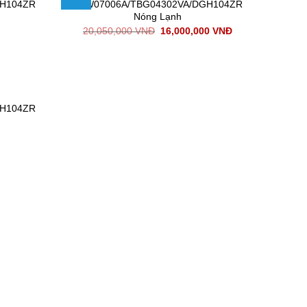
GH104ZR
TBW07006A/TBG04302VA/DGH104ZR
Nóng Lạnh
20,050,000
VNĐ
16,000,000
VNĐ
GH104ZR