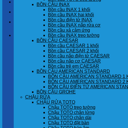
LIÊN HỆ
BỒN CẦU INAX
Bồn cầu INAX 1 khối
TIN TỨC
Bồn cầu INAX hai khối
Bồn cầu điện tử INAX
GÓC KHÁCH HÀNG
Bồn cầu INAX nắp rửa cơ
Bồn cầu xả cảm ứng
Bồn cầu INAX treo tường
Giỏ hàng
BỒN CẦU CAESAR
Bồn cầu CAESAR 1 khối
Chưa có sản phẩm trong giỏ hàng.
Bồn cầu CAESAR 2 khối
Bồn cầu nắp điện tử CAESAR
Bồn cầu nắp cơ CAESAR
Bồn cầu trẻ em CAESAR
BỒN CẦU AMERICAN STANDARD
BỒN CẦU AMERICAN STANDARD 1 
BỒN CẦU AMERICAN STANDARD 2 
BỒN CẦU ĐIỆN TỬ AMERICAN STA
BỒN CẦU GROHE
CHẬU RỬA
CHẬU RỬA TOTO
Chậu TOTO treo tường
Chậu TOTO chân lửng
Chậu TOTO chân dài
Chậu TOTO đặt bàn
Chậu TOTO bán âm