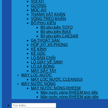
VÒI XỊT
GƯƠNG
MÓC ÁO
THANH VẮT KHĂN
VÒNG TREO KHĂN
BỘ PHỤ KIỆN
Bộ phụ kiện TOTO
Bộ phụ kiện INAX
Bộ phụ kiện CAESAR
GA THOÁT SÀN
HỘP XỊT XÀ PHÒNG
KỆ KÍNH
KỆ GÓC
LÔ BÀN CHẢI
LÔ GIẤY VỆ SINH
LÔ XÀ BÔNG
MÁY SẤY TAY
MÁY LỌC NƯỚC
MÁY LỌC NƯỚC CLEANSUI
MÁY NƯỚC NÓNG
MÁY NƯỚC NÓNG RHEEM
Máy nước nóng RHEEM trực tiếp
Máy nước nóng RHEEM gián tiếp
Tìm