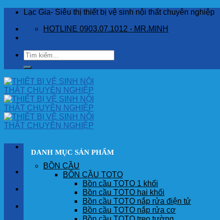
Skip
Lạc Gia- Siêu thị thiết bị vệ sinh nội thất chuyên nghiệp
to
HOTLINE 0903.07.1012 - MR.MINH
content
Tìm
kiếm:
DANH MỤC SẢN PHẨM
BỒN CẦU
TRANG CHỦ
BỒN CẦU TOTO
Bồn cầu TOTO 1 khối
GIỚI THIỆU
Bồn cầu TOTO hai khối
Bồn cầu TOTO nắp rửa điện tử
SẢN PHẨM
Bồn cầu TOTO nắp rửa cơ
Bồn cầu TOTO treo tường