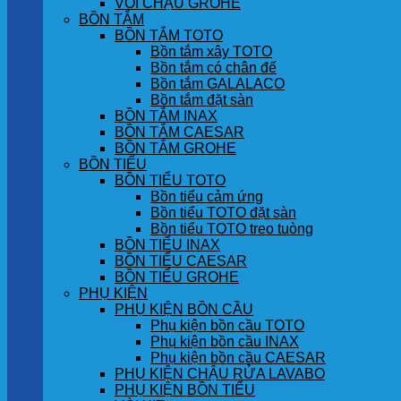
VÒI CHẬU GROHE
BỒN TẮM
BỒN TẮM TOTO
Bồn tắm xây TOTO
Bồn tắm có chân đế
Bồn tắm GALALACO
Bồn tắm đặt sàn
BỒN TẮM INAX
BỒN TẮM CAESAR
BỒN TẮM GROHE
BỒN TIỂU
BỒN TIỂU TOTO
Bồn tiểu cảm ứng
Bồn tiểu TOTO đặt sàn
Bồn tiểu TOTO treo tuòng
BỒN TIỂU INAX
BỒN TIỂU CAESAR
BỒN TIỂU GROHE
PHỤ KIỆN
PHỤ KIỆN BỒN CẦU
Phụ kiện bồn cầu TOTO
Phụ kiện bồn cầu INAX
Phụ kiện bồn cầu CAESAR
PHỤ KIỆN CHẬU RỬA LAVABO
PHỤ KIỆN BỒN TIỂU