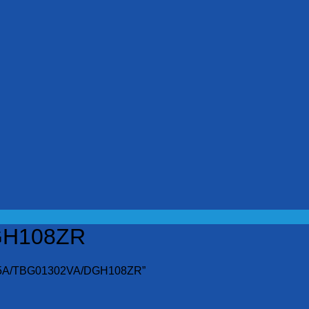
GH108ZR
05A/TBG01302VA/DGH108ZR”