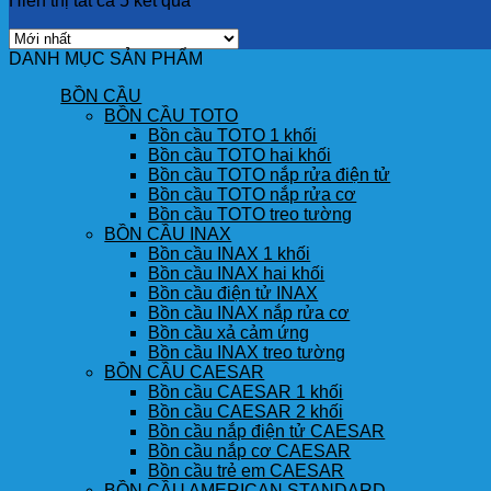
Hiển thị tất cả 5 kết quả
DANH MỤC SẢN PHẨM
BỒN CẦU
BỒN CẦU TOTO
Bồn cầu TOTO 1 khối
Bồn cầu TOTO hai khối
Bồn cầu TOTO nắp rửa điện tử
Bồn cầu TOTO nắp rửa cơ
Bồn cầu TOTO treo tường
BỒN CẦU INAX
Bồn cầu INAX 1 khối
Bồn cầu INAX hai khối
Bồn cầu điện tử INAX
Bồn cầu INAX nắp rửa cơ
Bồn cầu xả cảm ứng
Bồn cầu INAX treo tường
BỒN CẦU CAESAR
Bồn cầu CAESAR 1 khối
Bồn cầu CAESAR 2 khối
Bồn cầu nắp điện tử CAESAR
Bồn cầu nắp cơ CAESAR
Bồn cầu trẻ em CAESAR
BỒN CẦU AMERICAN STANDARD