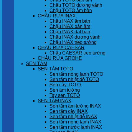
Chậu TOTO dương vành
Chậu TOTO âm bàn
CHẬU RỬA INAX
Chậu INAX âm bàn
Chậu INAX bán âm
Chậu INAX đặt bàn
Chậu INAX dương vành
Chậu INAX treo tường
CHẬU RỬA CAESAR
Chậu CAESAR treo tường
CHẬU RỬA GROHE
SEN TẮM
SEN TẮM TOTO
Sen tắm nóng lạnh TOTO
Sen tắm nhiệt độ TOTO
Sen cây TOTO
Sen âm tường
Tay sen TOTO
SEN TẮM INAX
Sen tắm âm tường INAX
Sen tắm cây INAX
Sen tắm nhiệt độ INAX
Sen tắm nóng lạnh INAX
Sen tắm nước lạnh INAX