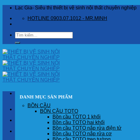
Skip
Lạc Gia- Siêu thị thiết bị vệ sinh nội thất chuyên nghiệp
to
HOTLINE 0903.07.1012 - MR.MINH
content
Tìm
kiếm:
DANH MỤC SẢN PHẨM
BỒN CẦU
TRANG CHỦ
BỒN CẦU TOTO
Bồn cầu TOTO 1 khối
GIỚI THIỆU
Bồn cầu TOTO hai khối
Bồn cầu TOTO nắp rửa điện tử
SẢN PHẨM
Bồn cầu TOTO nắp rửa cơ
Bồn cầu TOTO treo tường