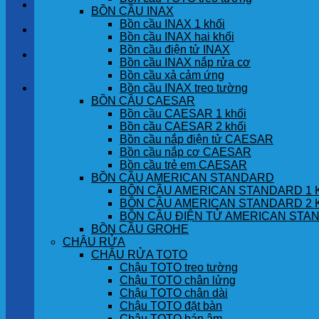
LIÊN HỆ
BỒN CẦU INAX
Bồn cầu INAX 1 khối
TIN TỨC
Bồn cầu INAX hai khối
Bồn cầu điện tử INAX
GÓC KHÁCH HÀNG
Bồn cầu INAX nắp rửa cơ
Bồn cầu xả cảm ứng
Bồn cầu INAX treo tường
Giỏ hàng
BỒN CẦU CAESAR
Bồn cầu CAESAR 1 khối
Chưa có sản phẩm trong giỏ hàng.
Bồn cầu CAESAR 2 khối
Bồn cầu nắp điện tử CAESAR
Bồn cầu nắp cơ CAESAR
Bồn cầu trẻ em CAESAR
BỒN CẦU AMERICAN STANDARD
BỒN CẦU AMERICAN STANDARD 1 
BỒN CẦU AMERICAN STANDARD 2 
BỒN CẦU ĐIỆN TỬ AMERICAN STA
BỒN CẦU GROHE
CHẬU RỬA
CHẬU RỬA TOTO
Chậu TOTO treo tường
Chậu TOTO chân lửng
Chậu TOTO chân dài
Chậu TOTO đặt bàn
Chậu TOTO bán âm