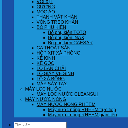
VÒI XỊT
GƯƠNG
MÓC ÁO
THANH VẮT KHĂN
VÒNG TREO KHĂN
BỘ PHỤ KIỆN
Bộ phụ kiện TOTO
Bộ phụ kiện INAX
Bộ phụ kiện CAESAR
GA THOÁT SÀN
HỘP XỊT XÀ PHÒNG
KỆ KÍNH
KỆ GÓC
LÔ BÀN CHẢI
LÔ GIẤY VỆ SINH
LÔ XÀ BÔNG
MÁY SẤY TAY
MÁY LỌC NƯỚC
MÁY LỌC NƯỚC CLEANSUI
MÁY NƯỚC NÓNG
MÁY NƯỚC NÓNG RHEEM
Máy nước nóng RHEEM trực tiếp
Máy nước nóng RHEEM gián tiếp
Tìm