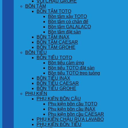
VÒI CHẬU GROHE
BỒN TẮM
BỒN TẮM TOTO
Bồn tắm xây TOTO
Bồn tắm có chân đế
Bồn tắm GALALACO
Bồn tắm đặt sàn
BỒN TẮM INAX
BỒN TẮM CAESAR
BỒN TẮM GROHE
BỒN TIỂU
BỒN TIỂU TOTO
Bồn tiểu cảm ứng
Bồn tiểu TOTO đặt sàn
Bồn tiểu TOTO treo tuòng
BỒN TIỂU INAX
BỒN TIỂU CAESAR
BỒN TIỂU GROHE
PHỤ KIỆN
PHỤ KIỆN BỒN CẦU
Phụ kiện bồn cầu TOTO
Phụ kiện bồn cầu INAX
Phụ kiện bồn cầu CAESAR
PHỤ KIỆN CHẬU RỬA LAVABO
PHỤ KIỆN BỒN TIỂU