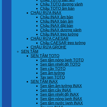
Chậu TOTO dương vành
Chậu TOTO âm bàn
CHẬU RỬA INAX
Chậu INAX âm bàn
Chậu INAX bán âm
Chậu INAX đặt bàn
Chậu INAX dương vành
Chậu INAX treo tường
CHẬU RỬA CAESAR
Chậu CAESAR treo tường
CHẬU RỬA GROHE
SEN TẮM
SEN TẮM TOTO
Sen tắm nóng lạnh TOTO
Sen tắm nhiệt độ TOTO
Sen cây TOTO
Sen âm tường
Tay sen TOTO
SEN TẮM INAX
Sen tắm âm tường INAX
Sen tắm cây INAX
Sen tắm nhiệt độ INAX
Sen tắm nóng lạnh INAX
Sen tắm nước lạnh INAX