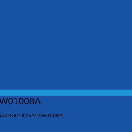
BW01008A
05A/TBG01302VA/TBW01008A”