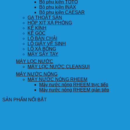
Bộ phụ kiện TOTO
Bộ phụ kiện INAX
Bộ phụ kiện CAESAR
GA THOÁT SÀN
HỘP XỊT XÀ PHÒNG
KỆ KÍNH
KỆ GÓC
LÔ BÀN CHẢI
LÔ GIẤY VỆ SINH
LÔ XÀ BÔNG
MÁY SẤY TAY
MÁY LỌC NƯỚC
MÁY LỌC NƯỚC CLEANSUI
MÁY NƯỚC NÓNG
MÁY NƯỚC NÓNG RHEEM
Máy nước nóng RHEEM trực tiếp
Máy nước nóng RHEEM gián tiếp
SẢN PHẨM NỔI BẬT