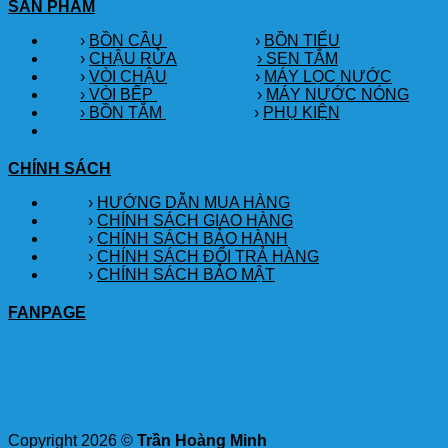
SẢN PHẨM
›
BỒN CẦU
›
BỒN TIỂU
›
CHẬU RỬA
› SEN TẮM
›
VÒI CHẬU
›
MÁY LỌC NƯỚC
› VÒI BẾP
›
MÁY NƯỚC NÓNG
› BỒN TẮM
›
PHỤ KIỆN
CHÍNH SÁCH
›
HƯỚNG DẪN MUA HÀNG
›
CHÍNH SÁCH GIAO HÀNG
›
CHÍNH SÁCH BẢO HÀNH
›
CHÍNH SÁCH ĐỔI TRẢ HÀNG
›
CHÍNH SÁCH BẢO MẬT
FANPAGE
Copyright 2026 ©
Trần Hoàng Minh