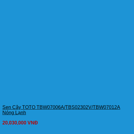
Sen Cây TOTO TBW07006A/TBS02302V/TBW07012A
Nóng Lạnh
20,030,000
VNĐ