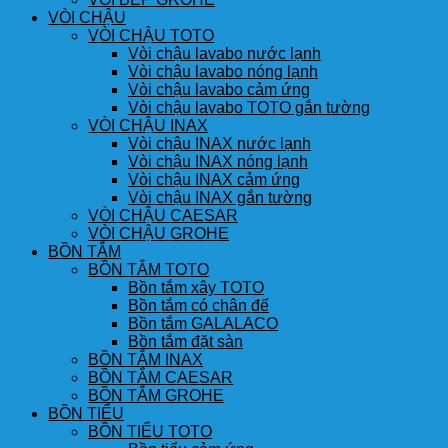
VÒI CHẬU
VÒI CHẬU TOTO
Vòi chậu lavabo nước lạnh
Vòi chậu lavabo nóng lạnh
Vòi chậu lavabo cảm ứng
Vòi chậu lavabo TOTO gắn tường
VÒI CHẬU INAX
Vòi chậu INAX nước lạnh
Vòi chậu INAX nóng lạnh
Vòi chậu INAX cảm ứng
Vòi chậu INAX gắn tường
VÒI CHẬU CAESAR
VÒI CHẬU GROHE
BỒN TẮM
BỒN TẮM TOTO
Bồn tắm xây TOTO
Bồn tắm có chân đế
Bồn tắm GALALACO
Bồn tắm đặt sàn
BỒN TẮM INAX
BỒN TẮM CAESAR
BỒN TẮM GROHE
BỒN TIỂU
BỒN TIỂU TOTO