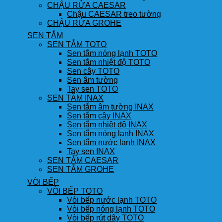
CHẬU RỬA CAESAR
Chậu CAESAR treo tường
CHẬU RỬA GROHE
SEN TẮM
SEN TẮM TOTO
Sen tắm nóng lạnh TOTO
Sen tắm nhiệt độ TOTO
Sen cây TOTO
Sen âm tường
Tay sen TOTO
SEN TẮM INAX
Sen tắm âm tường INAX
Sen tắm cây INAX
Sen tắm nhiệt độ INAX
Sen tắm nóng lạnh INAX
Sen tắm nước lạnh INAX
Tay sen INAX
SEN TẮM CAESAR
SEN TẮM GROHE
VÒI BẾP
VÒI BẾP TOTO
Vòi bếp nước lạnh TOTO
Vòi bếp nóng lạnh TOTO
Vòi bếp rút dây TOTO