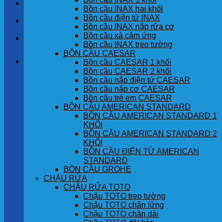
LIÊN HỆ
Bồn cầu INAX hai khối
Bồn cầu điện tử INAX
TIN TỨC
Bồn cầu INAX nắp rửa cơ
Bồn cầu xả cảm ứng
GÓC KHÁCH HÀNG
Bồn cầu INAX treo tường
BỒN CẦU CAESAR
Giỏ hàng
Bồn cầu CAESAR 1 khối
Bồn cầu CAESAR 2 khối
Bồn cầu nắp điện tử CAESAR
Chưa có sản phẩm trong giỏ hàng.
Bồn cầu nắp cơ CAESAR
Bồn cầu trẻ em CAESAR
BỒN CẦU AMERICAN STANDARD
BỒN CẦU AMERICAN STANDARD 1
KHỐI
BỒN CẦU AMERICAN STANDARD 2
KHỐI
BỒN CẦU ĐIỆN TỬ AMERICAN
STANDARD
BỒN CẦU GROHE
CHẬU RỬA
CHẬU RỬA TOTO
Chậu TOTO treo tường
Chậu TOTO chân lửng
Chậu TOTO chân dài