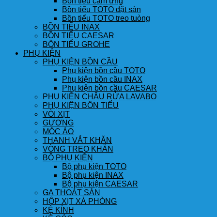
Bồn tiểu cảm ứng
Bồn tiểu TOTO đặt sàn
Bồn tiểu TOTO treo tuòng
BỒN TIỂU INAX
BỒN TIỂU CAESAR
BỒN TIỂU GROHE
PHỤ KIỆN
PHỤ KIỆN BỒN CẦU
Phụ kiện bồn cầu TOTO
Phụ kiện bồn cầu INAX
Phụ kiện bồn cầu CAESAR
PHỤ KIỆN CHẬU RỬA LAVABO
PHỤ KIỆN BỒN TIỂU
VÒI XỊT
GƯƠNG
MÓC ÁO
THANH VẮT KHĂN
VÒNG TREO KHĂN
BỘ PHỤ KIỆN
Bộ phụ kiện TOTO
Bộ phụ kiện INAX
Bộ phụ kiện CAESAR
GA THOÁT SÀN
HỘP XỊT XÀ PHÒNG
KỆ KÍNH