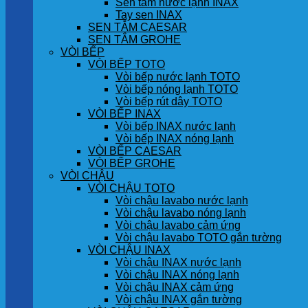
Sen tắm nước lạnh INAX
Tay sen INAX
SEN TẮM CAESAR
SEN TẮM GROHE
VÒI BẾP
VÒI BẾP TOTO
Vòi bếp nước lạnh TOTO
Vòi bếp nóng lạnh TOTO
Vòi bếp rút dây TOTO
VÒI BẾP INAX
Vòi bếp INAX nước lạnh
Vòi bếp INAX nóng lạnh
VÒI BẾP CAESAR
VÒI BẾP GROHE
VÒI CHẬU
VÒI CHẬU TOTO
Vòi chậu lavabo nước lạnh
Vòi chậu lavabo nóng lạnh
Vòi chậu lavabo cảm ứng
Vòi chậu lavabo TOTO gắn tường
VÒI CHẬU INAX
Vòi chậu INAX nước lạnh
Vòi chậu INAX nóng lạnh
Vòi chậu INAX cảm ứng
Vòi chậu INAX gắn tường