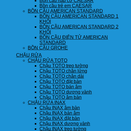
Bồn cầu nắp cơ CAESAR
Bồn cầu trẻ em CAESAR
BỒN CẦU AMERICAN STANDARD
BỒN CẦU AMERICAN STANDARD 1
KHỐI
BỒN CẦU AMERICAN STANDARD 2
KHỐI
BỒN CẦU ĐIỆN TỬ AMERICAN
STANDARD
BỒN CẦU GROHE
CHẬU RỬA
CHẬU RỬA TOTO
Chậu TOTO treo tường
Chậu TOTO chân lửng
Chậu TOTO chân dài
Chậu TOTO đặt bàn
Chậu TOTO bán âm
Chậu TOTO dương vành
Chậu TOTO âm bàn
CHẬU RỬA INAX
Chậu INAX âm bàn
Chậu INAX bán âm
Chậu INAX đặt bàn
Chậu INAX dương vành
Chậu INAX treo tường