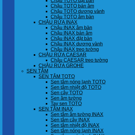
Chậu TOTO đặt bàn
Chậu TOTO bán âm
Chậu TOTO dương vành
Chậu TOTO âm bàn
CHẬU RỬA INAX
Chậu INAX âm bàn
Chậu INAX bán âm
Chậu INAX đặt bàn
Chậu INAX dương vành
Chậu INAX treo tường
CHẬU RỬA CAESAR
Chậu CAESAR treo tường
CHẬU RỬA GROHE
SEN TẮM
SEN TẮM TOTO
Sen tắm nóng lạnh TOTO
Sen tắm nhiệt độ TOTO
Sen cây TOTO
Sen âm tường
Tay sen TOTO
SEN TẮM INAX
Sen tắm âm tường INAX
Sen tắm cây INAX
Sen tắm nhiệt độ INAX
Sen tắm nóng lạnh INAX