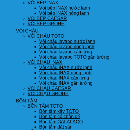
VÒI BẾP INAX
Vòi bếp INAX nước lạnh
Vòi bếp INAX nóng lạnh
VÒI BẾP CAESAR
VÒI BẾP GROHE
VÒI CHẬU
VÒI CHẬU TOTO
Vòi chậu lavabo nước lạnh
Vòi chậu lavabo nóng lạnh
Vòi chậu lavabo cảm ứng
Vòi chậu lavabo TOTO gắn tường
VÒI CHẬU INAX
Vòi chậu INAX nước lạnh
Vòi chậu INAX nóng lạnh
Vòi chậu INAX cảm ứng
Vòi chậu INAX gắn tường
VÒI CHẬU CAESAR
VÒI CHẬU GROHE
BỒN TẮM
BỒN TẮM TOTO
Bồn tắm xây TOTO
Bồn tắm có chân đế
Bồn tắm GALALACO
Bồn tắm đặt sàn