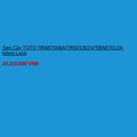
Sen Cây TOTO TBW07006A/TBS01302V/TBW07012A
Nóng Lạnh
20,030,000
VNĐ