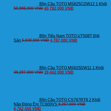
Bồn Cầu TOTO MS625CDW12 1 Khối
50,996,000
VNĐ
40,792,000
VNĐ
Bồn Tiểu Nam TOTO UT508T Đặt
Sàn
5,630,000
VNĐ
4,787,000
VNĐ
Bồn Cầu TOTO MS625DW11 1 Khối
49,297,000
VNĐ
39,442,000
VNĐ
Bồn Cầu TOTO CS767RT8 2 Khối
Nắp Đóng Êm TC600VS
8,267,000
VNĐ
6,782,400
VNĐ