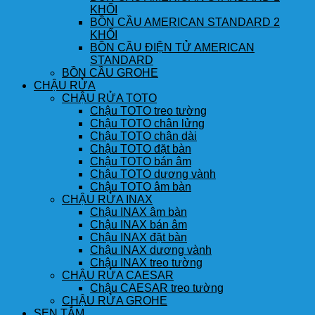
KHỐI
BỒN CẦU AMERICAN STANDARD 2
KHỐI
BỒN CẦU ĐIỆN TỬ AMERICAN
STANDARD
BỒN CẦU GROHE
CHẬU RỬA
CHẬU RỬA TOTO
Chậu TOTO treo tường
Chậu TOTO chân lửng
Chậu TOTO chân dài
Chậu TOTO đặt bàn
Chậu TOTO bán âm
Chậu TOTO dương vành
Chậu TOTO âm bàn
CHẬU RỬA INAX
Chậu INAX âm bàn
Chậu INAX bán âm
Chậu INAX đặt bàn
Chậu INAX dương vành
Chậu INAX treo tường
CHẬU RỬA CAESAR
Chậu CAESAR treo tường
CHẬU RỬA GROHE
SEN TẮM