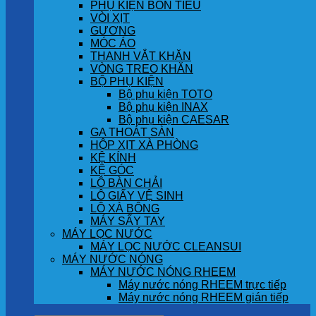
PHỤ KIỆN BỒN TIỂU
VÒI XỊT
GƯƠNG
MÓC ÁO
THANH VẮT KHĂN
VÒNG TREO KHĂN
BỘ PHỤ KIỆN
Bộ phụ kiện TOTO
Bộ phụ kiện INAX
Bộ phụ kiện CAESAR
GA THOÁT SÀN
HỘP XỊT XÀ PHÒNG
KỆ KÍNH
KỆ GÓC
LÔ BÀN CHẢI
LÔ GIẤY VỆ SINH
LÔ XÀ BÔNG
MÁY SẤY TAY
MÁY LỌC NƯỚC
MÁY LỌC NƯỚC CLEANSUI
MÁY NƯỚC NÓNG
MÁY NƯỚC NÓNG RHEEM
Máy nước nóng RHEEM trực tiếp
Máy nước nóng RHEEM gián tiếp