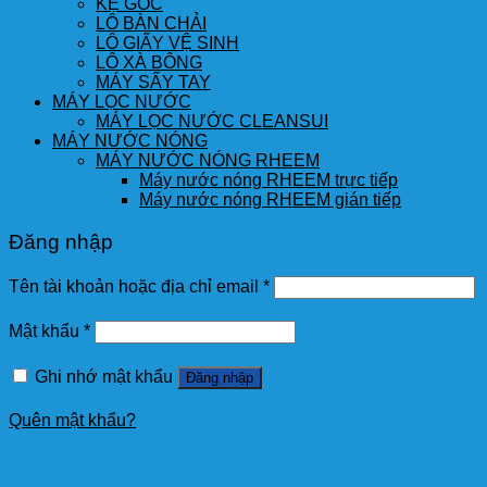
KỆ GÓC
LÔ BÀN CHẢI
LÔ GIẤY VỆ SINH
LÔ XÀ BÔNG
MÁY SẤY TAY
MÁY LỌC NƯỚC
MÁY LỌC NƯỚC CLEANSUI
MÁY NƯỚC NÓNG
MÁY NƯỚC NÓNG RHEEM
Máy nước nóng RHEEM trực tiếp
Máy nước nóng RHEEM gián tiếp
Đăng nhập
Tên tài khoản hoặc địa chỉ email
*
Mật khẩu
*
Ghi nhớ mật khẩu
Đăng nhập
Quên mật khẩu?