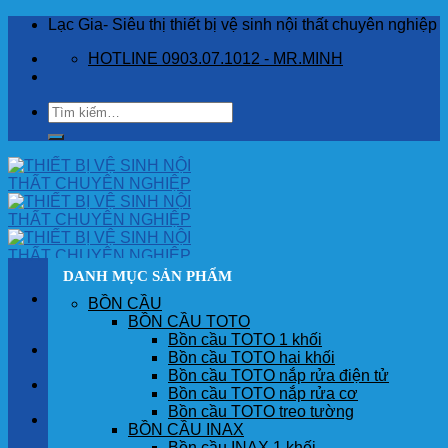
Skip
Lạc Gia- Siêu thị thiết bị vệ sinh nội thất chuyên nghiệp
to
HOTLINE 0903.07.1012 - MR.MINH
content
Tìm
kiếm:
DANH MỤC SẢN PHẨM
BỒN CẦU
BỒN CẦU TOTO
Bồn cầu TOTO 1 khối
TRANG CHỦ
Bồn cầu TOTO hai khối
Bồn cầu TOTO nắp rửa điện tử
GIỚI THIỆU
Bồn cầu TOTO nắp rửa cơ
Bồn cầu TOTO treo tường
SẢN PHẨM
BỒN CẦU INAX
Bồn cầu INAX 1 khối