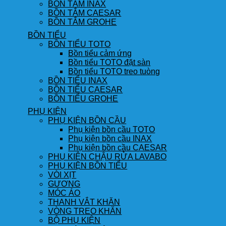
BỒN TẮM INAX
BỒN TẮM CAESAR
BỒN TẮM GROHE
BỒN TIỂU
BỒN TIỂU TOTO
Bồn tiểu cảm ứng
Bồn tiểu TOTO đặt sàn
Bồn tiểu TOTO treo tuòng
BỒN TIỂU INAX
BỒN TIỂU CAESAR
BỒN TIỂU GROHE
PHỤ KIỆN
PHỤ KIỆN BỒN CẦU
Phụ kiện bồn cầu TOTO
Phụ kiện bồn cầu INAX
Phụ kiện bồn cầu CAESAR
PHỤ KIỆN CHẬU RỬA LAVABO
PHỤ KIỆN BỒN TIỂU
VÒI XỊT
GƯƠNG
MÓC ÁO
THANH VẮT KHĂN
VÒNG TREO KHĂN
BỘ PHỤ KIỆN