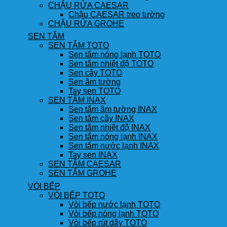
CHẬU RỬA CAESAR
Chậu CAESAR treo tường
CHẬU RỬA GROHE
SEN TẮM
SEN TẮM TOTO
Sen tắm nóng lạnh TOTO
Sen tắm nhiệt độ TOTO
Sen cây TOTO
Sen âm tường
Tay sen TOTO
SEN TẮM INAX
Sen tắm âm tường INAX
Sen tắm cây INAX
Sen tắm nhiệt độ INAX
Sen tắm nóng lạnh INAX
Sen tắm nước lạnh INAX
Tay sen INAX
SEN TẮM CAESAR
SEN TẮM GROHE
VÒI BẾP
VÒI BẾP TOTO
Vòi bếp nước lạnh TOTO
Vòi bếp nóng lạnh TOTO
Vòi bếp rút dây TOTO