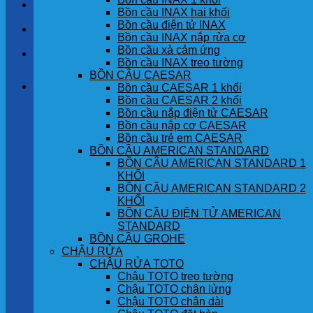
LIÊN HỆ
Bồn cầu INAX hai khối
Bồn cầu điện tử INAX
TIN TỨC
Bồn cầu INAX nắp rửa cơ
Bồn cầu xả cảm ứng
GÓC KHÁCH HÀNG
Bồn cầu INAX treo tường
BỒN CẦU CAESAR
Giỏ hàng
Bồn cầu CAESAR 1 khối
Bồn cầu CAESAR 2 khối
Bồn cầu nắp điện tử CAESAR
Chưa có sản phẩm trong giỏ hàng.
Bồn cầu nắp cơ CAESAR
Bồn cầu trẻ em CAESAR
BỒN CẦU AMERICAN STANDARD
BỒN CẦU AMERICAN STANDARD 1
KHỐI
BỒN CẦU AMERICAN STANDARD 2
KHỐI
BỒN CẦU ĐIỆN TỬ AMERICAN
STANDARD
BỒN CẦU GROHE
CHẬU RỬA
CHẬU RỬA TOTO
Chậu TOTO treo tường
Chậu TOTO chân lửng
Chậu TOTO chân dài