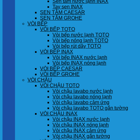
Sen tắm nước lạnh INAX
Tay sen INAX
SEN TẮM CAESAR
SEN TẮM GROHE
VÒI BẾP
VÒI BẾP TOTO
Vòi bếp nước lạnh TOTO
Vòi bếp nóng lạnh TOTO
Vòi bếp rút dây TOTO
VÒI BẾP INAX
Vòi bếp INAX nước lạnh
Vòi bếp INAX nóng lạnh
VÒI BẾP CAESAR
VÒI BẾP GROHE
VÒI CHẬU
VÒI CHẬU TOTO
Vòi chậu lavabo nước lạnh
Vòi chậu lavabo nóng lạnh
Vòi chậu lavabo cảm ứng
Vòi chậu lavabo TOTO gắn tường
VÒI CHẬU INAX
Vòi chậu INAX nước lạnh
Vòi chậu INAX nóng lạnh
Vòi chậu INAX cảm ứng
Vòi chậu INAX gắn tường