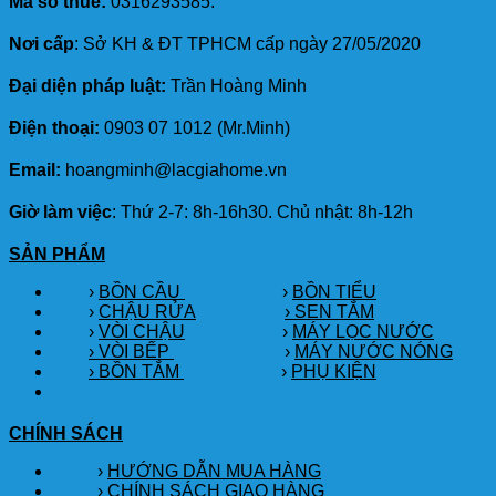
Mã số thuế:
0316293585.
Nơi cấp
: Sở KH & ĐT TPHCM cấp ngày 27/05/2020
Đại diện pháp luật:
Trần Hoàng Minh
Điện thoại:
0903 07 1012 (Mr.Minh)
Email:
hoangminh@lacgiahome.vn
Giờ làm việc
: Thứ 2-7: 8h-16h30. Chủ nhật: 8h-12h
SẢN PHẨM
›
BỒN CẦU
›
BỒN TIỂU
›
CHẬU RỬA
› SEN TẮM
›
VÒI CHẬU
›
MÁY LỌC NƯỚC
› VÒI BẾP
›
MÁY NƯỚC NÓNG
› BỒN TẮM
›
PHỤ KIỆN
CHÍNH SÁCH
›
HƯỚNG DẪN MUA HÀNG
›
CHÍNH SÁCH GIAO HÀNG