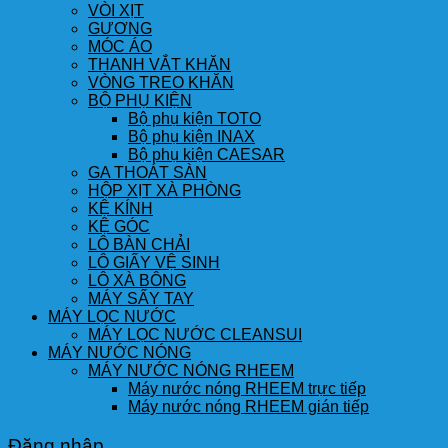
VÒI XỊT
GƯƠNG
MÓC ÁO
THANH VẮT KHĂN
VÒNG TREO KHĂN
BỘ PHỤ KIỆN
Bộ phụ kiện TOTO
Bộ phụ kiện INAX
Bộ phụ kiện CAESAR
GA THOÁT SÀN
HỘP XỊT XÀ PHÒNG
KỆ KÍNH
KỆ GÓC
LÔ BÀN CHẢI
LÔ GIẤY VỆ SINH
LÔ XÀ BÔNG
MÁY SẤY TAY
MÁY LỌC NƯỚC
MÁY LỌC NƯỚC CLEANSUI
MÁY NƯỚC NÓNG
MÁY NƯỚC NÓNG RHEEM
Máy nước nóng RHEEM trực tiếp
Máy nước nóng RHEEM gián tiếp
Đăng nhập