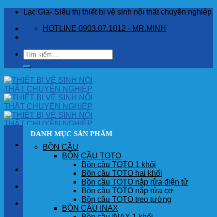
Skip
Lạc Gia- Siêu thị thiết bị vệ sinh nội thất chuyên nghiệp
to
HOTLINE 0903.07.1012 - MR.MINH
content
Tìm
kiếm:
DANH MỤC SẢN PHẨM
BỒN CẦU
BỒN CẦU TOTO
Bồn cầu TOTO 1 khối
TRANG CHỦ
Bồn cầu TOTO hai khối
Bồn cầu TOTO nắp rửa điện tử
GIỚI THIỆU
Bồn cầu TOTO nắp rửa cơ
Bồn cầu TOTO treo tường
SẢN PHẨM
BỒN CẦU INAX
Bồn cầu INAX 1 khối