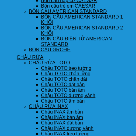
Bồn cầu nắp cơ CAESAR
Bồn cầu trẻ em CAESAR
BỒN CẦU AMERICAN STANDARD
BỒN CẦU AMERICAN STANDARD 1
KHỐI
BỒN CẦU AMERICAN STANDARD 2
KHỐI
BỒN CẦU ĐIỆN TỬ AMERICAN
STANDARD
BỒN CẦU GROHE
CHẬU RỬA
CHẬU RỬA TOTO
Chậu TOTO treo tường
Chậu TOTO chân lửng
Chậu TOTO chân dài
Chậu TOTO đặt bàn
Chậu TOTO bán âm
Chậu TOTO dương vành
Chậu TOTO âm bàn
CHẬU RỬA INAX
Chậu INAX âm bàn
Chậu INAX bán âm
Chậu INAX đặt bàn
Chậu INAX dương vành
Chậu INAX treo tường