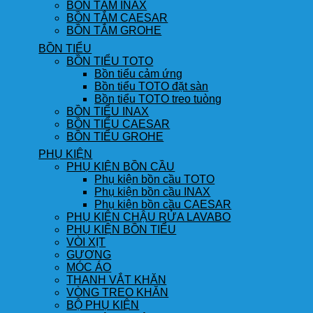
BỒN TẮM INAX
BỒN TẮM CAESAR
BỒN TẮM GROHE
BỒN TIỂU
BỒN TIỂU TOTO
Bồn tiểu cảm ứng
Bồn tiểu TOTO đặt sàn
Bồn tiểu TOTO treo tuòng
BỒN TIỂU INAX
BỒN TIỂU CAESAR
BỒN TIỂU GROHE
PHỤ KIỆN
PHỤ KIỆN BỒN CẦU
Phụ kiện bồn cầu TOTO
Phụ kiện bồn cầu INAX
Phụ kiện bồn cầu CAESAR
PHỤ KIỆN CHẬU RỬA LAVABO
PHỤ KIỆN BỒN TIỂU
VÒI XỊT
GƯƠNG
MÓC ÁO
THANH VẮT KHĂN
VÒNG TREO KHĂN
BỘ PHỤ KIỆN