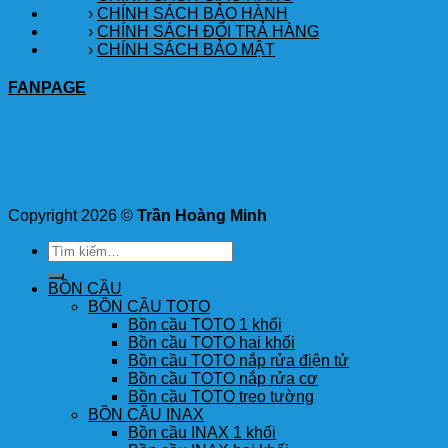
›
CHÍNH SÁCH BẢO HÀNH
›
CHÍNH SÁCH ĐỔI TRẢ HÀNG
›
CHÍNH SÁCH BẢO MẬT
FANPAGE
Copyright 2026 ©
Trần Hoàng Minh
Tìm
kiếm:
BỒN CẦU
BỒN CẦU TOTO
Bồn cầu TOTO 1 khối
Bồn cầu TOTO hai khối
Bồn cầu TOTO nắp rửa điện tử
Bồn cầu TOTO nắp rửa cơ
Bồn cầu TOTO treo tường
BỒN CẦU INAX
Bồn cầu INAX 1 khối