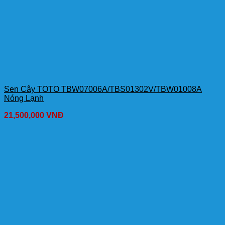
Sen Cây TOTO TBW07006A/TBS01302V/TBW01008A
Nóng Lạnh
21,500,000
VNĐ