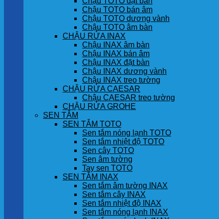
Chậu TOTO đặt bàn
Chậu TOTO bán âm
Chậu TOTO dương vành
Chậu TOTO âm bàn
CHẬU RỬA INAX
Chậu INAX âm bàn
Chậu INAX bán âm
Chậu INAX đặt bàn
Chậu INAX dương vành
Chậu INAX treo tường
CHẬU RỬA CAESAR
Chậu CAESAR treo tường
CHẬU RỬA GROHE
SEN TẮM
SEN TẮM TOTO
Sen tắm nóng lạnh TOTO
Sen tắm nhiệt độ TOTO
Sen cây TOTO
Sen âm tường
Tay sen TOTO
SEN TẮM INAX
Sen tắm âm tường INAX
Sen tắm cây INAX
Sen tắm nhiệt độ INAX
Sen tắm nóng lạnh INAX