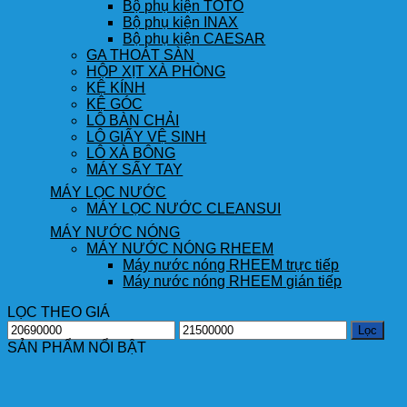
Bộ phụ kiện TOTO
Bộ phụ kiện INAX
Bộ phụ kiện CAESAR
GA THOÁT SÀN
HỘP XỊT XÀ PHÒNG
KỆ KÍNH
KỆ GÓC
LÔ BÀN CHẢI
LÔ GIẤY VỆ SINH
LÔ XÀ BÔNG
MÁY SẤY TAY
MÁY LỌC NƯỚC
MÁY LỌC NƯỚC CLEANSUI
MÁY NƯỚC NÓNG
MÁY NƯỚC NÓNG RHEEM
Máy nước nóng RHEEM trực tiếp
Máy nước nóng RHEEM gián tiếp
LỌC THEO GIÁ
Giá
Giá
Lọc
thấp
cao
SẢN PHẨM NỔI BẬT
nhất
nhất