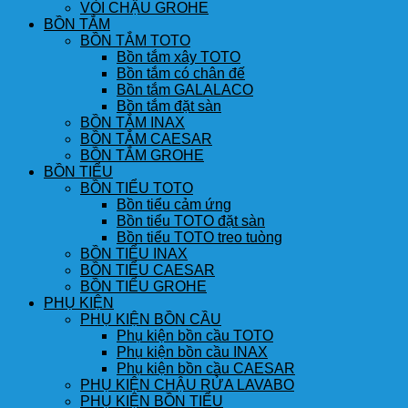
VÒI CHẬU GROHE
BỒN TẮM
BỒN TẮM TOTO
Bồn tắm xây TOTO
Bồn tắm có chân đế
Bồn tắm GALALACO
Bồn tắm đặt sàn
BỒN TẮM INAX
BỒN TẮM CAESAR
BỒN TẮM GROHE
BỒN TIỂU
BỒN TIỂU TOTO
Bồn tiểu cảm ứng
Bồn tiểu TOTO đặt sàn
Bồn tiểu TOTO treo tuòng
BỒN TIỂU INAX
BỒN TIỂU CAESAR
BỒN TIỂU GROHE
PHỤ KIỆN
PHỤ KIỆN BỒN CẦU
Phụ kiện bồn cầu TOTO
Phụ kiện bồn cầu INAX
Phụ kiện bồn cầu CAESAR
PHỤ KIỆN CHẬU RỬA LAVABO
PHỤ KIỆN BỒN TIỂU