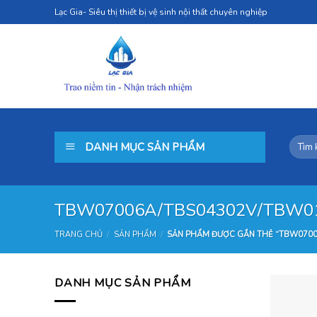
Skip
Lạc Gia- Siêu thị thiết bị vệ sinh nội thất chuyên nghiệp
to
content
Tìm
DANH MỤC SẢN PHẨM
kiếm:
TBW07006A/TBS04302V/TBW0
TRANG CHỦ
/
SẢN PHẨM
/
SẢN PHẨM ĐƯỢC GẮN THẺ “TBW0700
DANH MỤC SẢN PHẨM