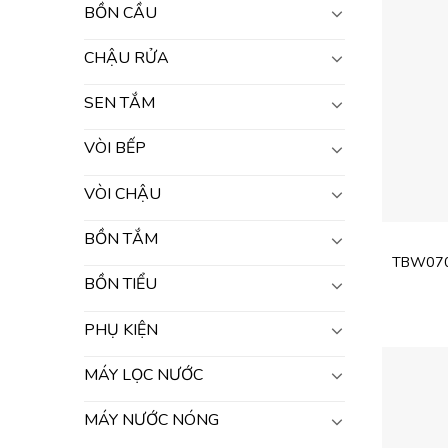
BỒN CẦU
CHẬU RỬA
SEN TẮM
VÒI BẾP
VÒI CHẬU
BỒN TẮM
TBW070
BỒN TIỂU
PHỤ KIỆN
MÁY LỌC NƯỚC
MÁY NƯỚC NÓNG