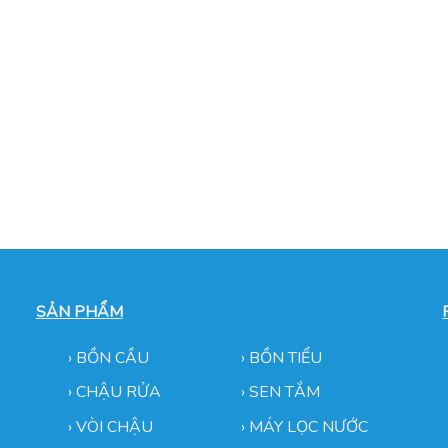
SẢN PHẨM
›
BỒN CẦU
›
BỒN TIỂU
›
CHẬU RỬA
› SEN TẮM
›
VÒI CHẬU
›
MÁY LỌC NƯỚC