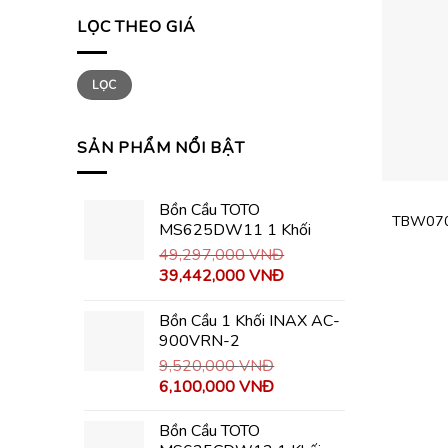
LỌC THEO GIÁ
Giá
Giá
LỌC
thấp
cao
nhất
nhất
SẢN PHẨM NỔI BẬT
Bồn Cầu TOTO
TBW070
MS625DW11 1 Khối
49,297,000
VNĐ
39,442,000
VNĐ
Bồn Cầu 1 Khối INAX AC-
900VRN-2
9,520,000
VNĐ
6,100,000
VNĐ
Bồn Cầu TOTO