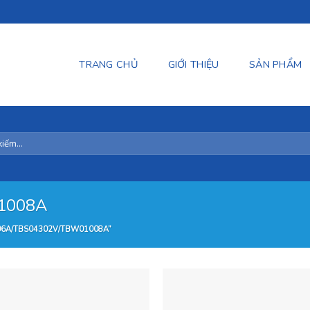
TRANG CHỦ
GIỚI THIỆU
SẢN PHẨM
1008A
6A/TBS04302V/TBW01008A”