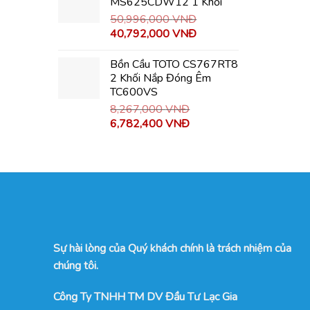
MS625CDW12 1 Khối
50,996,000
VNĐ
40,792,000
VNĐ
Bồn Cầu TOTO CS767RT8
2 Khối Nắp Đóng Êm
TC600VS
8,267,000
VNĐ
6,782,400
VNĐ
Sự hài lòng của Quý khách chính là trách nhiệm của
chúng tôi.
Công Ty TNHH TM DV Đầu Tư Lạc Gia