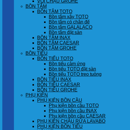
VÒI CHẬU GROHE
BỒN TẮM
BỒN TẮM TOTO
Bồn tắm xây TOTO
Bồn tắm có chân đế
Bồn tắm GALALACO
Bồn tắm đặt sàn
BỒN TẮM INAX
BỒN TẮM CAESAR
BỒN TẮM GROHE
BỒN TIỂU
BỒN TIỂU TOTO
Bồn tiểu cảm ứng
Bồn tiểu TOTO đặt sàn
Bồn tiểu TOTO treo tuòng
BỒN TIỂU INAX
BỒN TIỂU CAESAR
BỒN TIỂU GROHE
PHỤ KIỆN
PHỤ KIỆN BỒN CẦU
Phụ kiện bồn cầu TOTO
Phụ kiện bồn cầu INAX
Phụ kiện bồn cầu CAESAR
PHỤ KIỆN CHẬU RỬA LAVABO
PHỤ KIỆN BỒN TIỂU