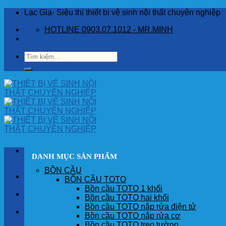
Skip
Lạc Gia- Siêu thị thiết bị vệ sinh nội thất chuyên nghiệp
to
HOTLINE 0903.07.1012 - MR.MINH
content
Tìm
kiếm:
DANH MỤC SẢN PHẨM
BỒN CẦU
TRANG CHỦ
BỒN CẦU TOTO
Bồn cầu TOTO 1 khối
GIỚI THIỆU
Bồn cầu TOTO hai khối
Bồn cầu TOTO nắp rửa điện tử
SẢN PHẨM
Bồn cầu TOTO nắp rửa cơ
Bồn cầu TOTO treo tường