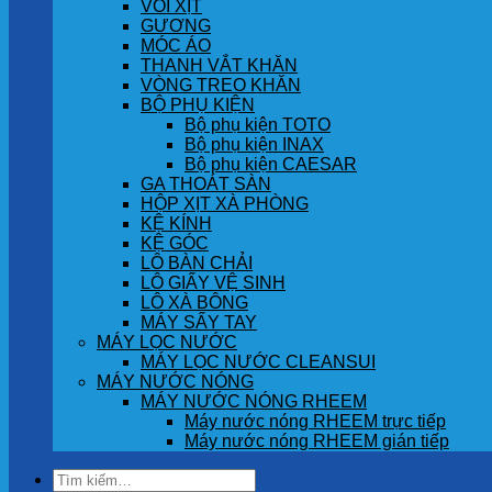
VÒI XỊT
GƯƠNG
MÓC ÁO
THANH VẮT KHĂN
VÒNG TREO KHĂN
BỘ PHỤ KIỆN
Bộ phụ kiện TOTO
Bộ phụ kiện INAX
Bộ phụ kiện CAESAR
GA THOÁT SÀN
HỘP XỊT XÀ PHÒNG
KỆ KÍNH
KỆ GÓC
LÔ BÀN CHẢI
LÔ GIẤY VỆ SINH
LÔ XÀ BÔNG
MÁY SẤY TAY
MÁY LỌC NƯỚC
MÁY LỌC NƯỚC CLEANSUI
MÁY NƯỚC NÓNG
MÁY NƯỚC NÓNG RHEEM
Máy nước nóng RHEEM trực tiếp
Máy nước nóng RHEEM gián tiếp
Tìm