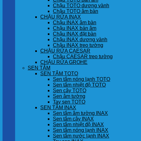
Chậu TOTO dương vành
Chậu TOTO âm bàn
CHẬU RỬA INAX
Chậu INAX âm bàn
Chậu INAX bán âm
Chậu INAX đặt bàn
Chậu INAX dương vành
Chậu INAX treo tường
CHẬU RỬA CAESAR
Chậu CAESAR treo tường
CHẬU RỬA GROHE
SEN TẮM
SEN TẮM TOTO
Sen tắm nóng lạnh TOTO
Sen tắm nhiệt độ TOTO
Sen cây TOTO
Sen âm tường
Tay sen TOTO
SEN TẮM INAX
Sen tắm âm tường INAX
Sen tắm cây INAX
Sen tắm nhiệt độ INAX
Sen tắm nóng lạnh INAX
Sen tắm nước lạnh INAX