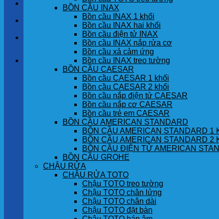
LIÊN HỆ
BỒN CẦU INAX
Bồn cầu INAX 1 khối
TIN TỨC
Bồn cầu INAX hai khối
Bồn cầu điện tử INAX
GÓC KHÁCH HÀNG
Bồn cầu INAX nắp rửa cơ
Bồn cầu xả cảm ứng
Bồn cầu INAX treo tường
Giỏ hàng
BỒN CẦU CAESAR
Bồn cầu CAESAR 1 khối
Chưa có sản phẩm trong giỏ hàng.
Bồn cầu CAESAR 2 khối
Bồn cầu nắp điện tử CAESAR
Bồn cầu nắp cơ CAESAR
Bồn cầu trẻ em CAESAR
BỒN CẦU AMERICAN STANDARD
BỒN CẦU AMERICAN STANDARD 1 
BỒN CẦU AMERICAN STANDARD 2 
BỒN CẦU ĐIỆN TỬ AMERICAN STA
BỒN CẦU GROHE
CHẬU RỬA
CHẬU RỬA TOTO
Chậu TOTO treo tường
Chậu TOTO chân lửng
Chậu TOTO chân dài
Chậu TOTO đặt bàn
Chậu TOTO bán âm