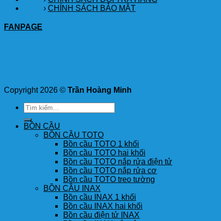
›
CHÍNH SÁCH BẢO MẬT
FANPAGE
Copyright 2026 ©
Trần Hoàng Minh
Tìm
kiếm:
BỒN CẦU
BỒN CẦU TOTO
Bồn cầu TOTO 1 khối
Bồn cầu TOTO hai khối
Bồn cầu TOTO nắp rửa điện tử
Bồn cầu TOTO nắp rửa cơ
Bồn cầu TOTO treo tường
BỒN CẦU INAX
Bồn cầu INAX 1 khối
Bồn cầu INAX hai khối
Bồn cầu điện tử INAX