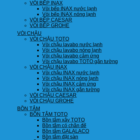
VÒI BẾP INAX
Vòi bếp INAX nước lạnh
Vòi bếp INAX nóng lạnh
VÒI BẾP CAESAR
VÒI BẾP GROHE
VÒI CHẬU
VÒI CHẬU TOTO
Vòi chậu lavabo nước lạnh
Vòi chậu lavabo nóng lạnh
Vòi chậu lavabo cảm ứng
Vòi chậu lavabo TOTO gắn tường
VÒI CHẬU INAX
Vòi chậu INAX nước lạnh
Vòi chậu INAX nóng lạnh
Vòi chậu INAX cảm ứng
Vòi chậu INAX gắn tường
VÒI CHẬU CAESAR
VÒI CHẬU GROHE
BỒN TẮM
BỒN TẮM TOTO
Bồn tắm xây TOTO
Bồn tắm có chân đế
Bồn tắm GALALACO
Bồn tắm đặt sàn