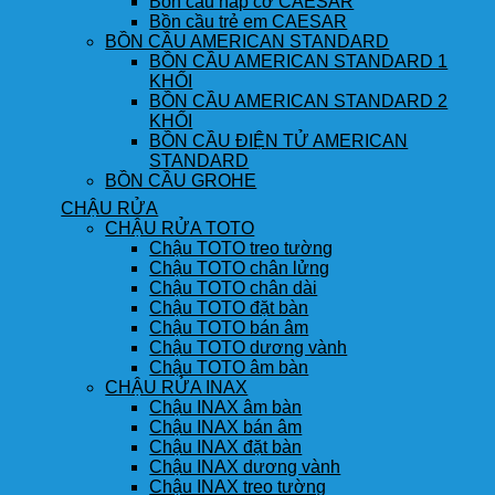
Bồn cầu nắp cơ CAESAR
Bồn cầu trẻ em CAESAR
BỒN CẦU AMERICAN STANDARD
BỒN CẦU AMERICAN STANDARD 1
KHỐI
BỒN CẦU AMERICAN STANDARD 2
KHỐI
BỒN CẦU ĐIỆN TỬ AMERICAN
STANDARD
BỒN CẦU GROHE
CHẬU RỬA
CHẬU RỬA TOTO
Chậu TOTO treo tường
Chậu TOTO chân lửng
Chậu TOTO chân dài
Chậu TOTO đặt bàn
Chậu TOTO bán âm
Chậu TOTO dương vành
Chậu TOTO âm bàn
CHẬU RỬA INAX
Chậu INAX âm bàn
Chậu INAX bán âm
Chậu INAX đặt bàn
Chậu INAX dương vành
Chậu INAX treo tường