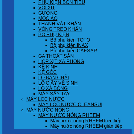
PHỤ KIỆN BỒN TIỂU
VÒI XỊT
GƯƠNG
MÓC ÁO
THANH VẮT KHĂN
VÒNG TREO KHĂN
BỘ PHỤ KIỆN
Bộ phụ kiện TOTO
Bộ phụ kiện INAX
Bộ phụ kiện CAESAR
GA THOÁT SÀN
HỘP XỊT XÀ PHÒNG
KỆ KÍNH
KỆ GÓC
LÔ BÀN CHẢI
LÔ GIẤY VỆ SINH
LÔ XÀ BÔNG
MÁY SẤY TAY
MÁY LỌC NƯỚC
MÁY LỌC NƯỚC CLEANSUI
MÁY NƯỚC NÓNG
MÁY NƯỚC NÓNG RHEEM
Máy nước nóng RHEEM trực tiếp
Máy nước nóng RHEEM gián tiếp