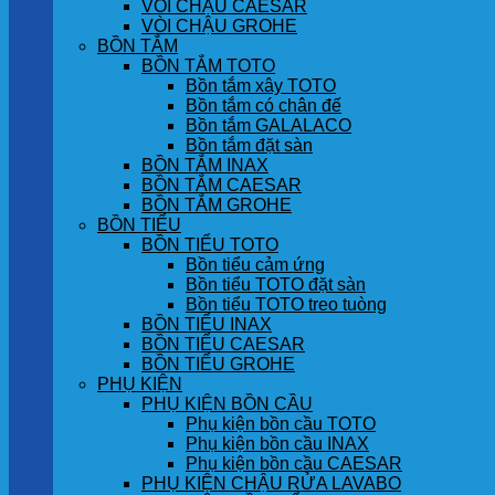
VÒI CHẬU CAESAR
VÒI CHẬU GROHE
BỒN TẮM
BỒN TẮM TOTO
Bồn tắm xây TOTO
Bồn tắm có chân đế
Bồn tắm GALALACO
Bồn tắm đặt sàn
BỒN TẮM INAX
BỒN TẮM CAESAR
BỒN TẮM GROHE
BỒN TIỂU
BỒN TIỂU TOTO
Bồn tiểu cảm ứng
Bồn tiểu TOTO đặt sàn
Bồn tiểu TOTO treo tuòng
BỒN TIỂU INAX
BỒN TIỂU CAESAR
BỒN TIỂU GROHE
PHỤ KIỆN
PHỤ KIỆN BỒN CẦU
Phụ kiện bồn cầu TOTO
Phụ kiện bồn cầu INAX
Phụ kiện bồn cầu CAESAR
PHỤ KIỆN CHẬU RỬA LAVABO