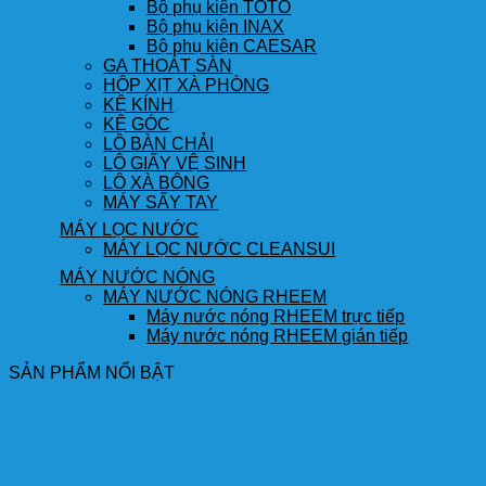
Bộ phụ kiện TOTO
Bộ phụ kiện INAX
Bộ phụ kiện CAESAR
GA THOÁT SÀN
HỘP XỊT XÀ PHÒNG
KỆ KÍNH
KỆ GÓC
LÔ BÀN CHẢI
LÔ GIẤY VỆ SINH
LÔ XÀ BÔNG
MÁY SẤY TAY
MÁY LỌC NƯỚC
MÁY LỌC NƯỚC CLEANSUI
MÁY NƯỚC NÓNG
MÁY NƯỚC NÓNG RHEEM
Máy nước nóng RHEEM trực tiếp
Máy nước nóng RHEEM gián tiếp
SẢN PHẨM NỔI BẬT