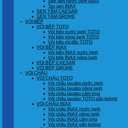
Sen tắm nước lạnh INAX
Tay sen INAX
SEN TẮM CAESAR
SEN TẮM GROHE
VÒI BẾP
VÒI BẾP TOTO
Vòi bếp nước lạnh TOTO
Vòi bếp nóng lạnh TOTO
Vòi bếp rút dây TOTO
VÒI BẾP INAX
Vòi bếp INAX nước lạnh
Vòi bếp INAX nóng lạnh
VÒI BẾP CAESAR
VÒI BẾP GROHE
VÒI CHẬU
VÒI CHẬU TOTO
Vòi chậu lavabo nước lạnh
Vòi chậu lavabo nóng lạnh
Vòi chậu lavabo cảm ứng
Vòi chậu lavabo TOTO gắn tường
VÒI CHẬU INAX
Vòi chậu INAX nước lạnh
Vòi chậu INAX nóng lạnh
Vòi chậu INAX cảm ứng
Vòi chậu INAX gắn tường