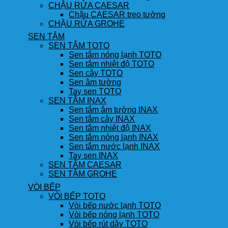
CHẬU RỬA CAESAR
Chậu CAESAR treo tường
CHẬU RỬA GROHE
SEN TẮM
SEN TẮM TOTO
Sen tắm nóng lạnh TOTO
Sen tắm nhiệt độ TOTO
Sen cây TOTO
Sen âm tường
Tay sen TOTO
SEN TẮM INAX
Sen tắm âm tường INAX
Sen tắm cây INAX
Sen tắm nhiệt độ INAX
Sen tắm nóng lạnh INAX
Sen tắm nước lạnh INAX
Tay sen INAX
SEN TẮM CAESAR
SEN TẮM GROHE
VÒI BẾP
VÒI BẾP TOTO
Vòi bếp nước lạnh TOTO
Vòi bếp nóng lạnh TOTO
Vòi bếp rút dây TOTO