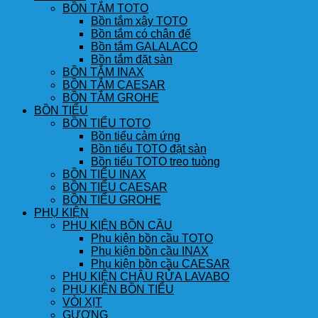
BỒN TẮM TOTO
Bồn tắm xây TOTO
Bồn tắm có chân đế
Bồn tắm GALALACO
Bồn tắm đặt sàn
BỒN TẮM INAX
BỒN TẮM CAESAR
BỒN TẮM GROHE
BỒN TIỂU
BỒN TIỂU TOTO
Bồn tiểu cảm ứng
Bồn tiểu TOTO đặt sàn
Bồn tiểu TOTO treo tuòng
BỒN TIỂU INAX
BỒN TIỂU CAESAR
BỒN TIỂU GROHE
PHỤ KIỆN
PHỤ KIỆN BỒN CẦU
Phụ kiện bồn cầu TOTO
Phụ kiện bồn cầu INAX
Phụ kiện bồn cầu CAESAR
PHỤ KIỆN CHẬU RỬA LAVABO
PHỤ KIỆN BỒN TIỂU
VÒI XỊT
GƯƠNG