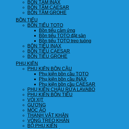
BỒN TẮM INAX
BỒN TẮM CAESAR
BỒN TẮM GROHE
BỒN TIỂU
BỒN TIỂU TOTO
Bồn tiểu cảm ứng
Bồn tiểu TOTO đặt sàn
Bồn tiểu TOTO treo tuòng
BỒN TIỂU INAX
BỒN TIỂU CAESAR
BỒN TIỂU GROHE
PHỤ KIỆN
PHỤ KIỆN BỒN CẦU
Phụ kiện bồn cầu TOTO
Phụ kiện bồn cầu INAX
Phụ kiện bồn cầu CAESAR
PHỤ KIỆN CHẬU RỬA LAVABO
PHỤ KIỆN BỒN TIỂU
VÒI XỊT
GƯƠNG
MÓC ÁO
THANH VẮT KHĂN
VÒNG TREO KHĂN
BỘ PHỤ KIỆN