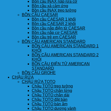
Bồn cầu INAX nắp rửa cơ
Bồn cầu xả cảm ứng
Bồn cầu INAX treo tường
BỒN CẦU CAESAR
Bồn cầu CAESAR 1 khối
Bồn cầu CAESAR 2 khối
Bồn cầu nắp điện tử CAESAR
Bồn cầu nắp cơ CAESAR
Bồn cầu trẻ em CAESAR
BỒN CẦU AMERICAN STANDARD
BỒN CẦU AMERICAN STANDARD 1
KHỐI
BỒN CẦU AMERICAN STANDARD 2
KHỐI
BỒN CẦU ĐIỆN TỬ AMERICAN
STANDARD
BỒN CẦU GROHE
CHẬU RỬA
CHẬU RỬA TOTO
Chậu TOTO treo tường
Chậu TOTO chân lửng
Chậu TOTO chân dài
Chậu TOTO đặt bàn
Chậu TOTO bán âm
Chậu TOTO dương vành