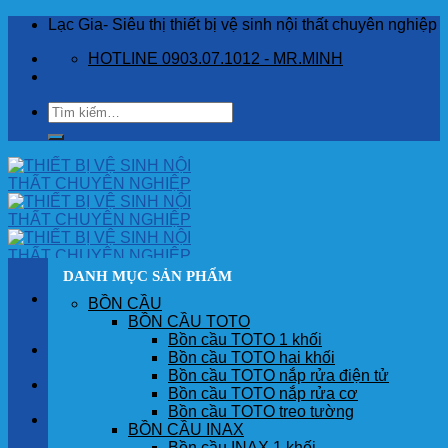
Skip
Lạc Gia- Siêu thị thiết bị vệ sinh nội thất chuyên nghiệp
to
HOTLINE 0903.07.1012 - MR.MINH
content
Tìm
kiếm:
DANH MỤC SẢN PHẨM
BỒN CẦU
BỒN CẦU TOTO
Bồn cầu TOTO 1 khối
TRANG CHỦ
Bồn cầu TOTO hai khối
Bồn cầu TOTO nắp rửa điện tử
GIỚI THIỆU
Bồn cầu TOTO nắp rửa cơ
Bồn cầu TOTO treo tường
SẢN PHẨM
BỒN CẦU INAX
Bồn cầu INAX 1 khối