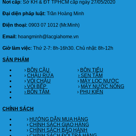
Nơi cấp
: Sở KH & ĐT TPHCM cấp ngày 27/05/2020
Đại diện pháp luật:
Trần Hoàng Minh
Điện thoại:
0903 07 1012 (Mr.Minh)
Email:
hoangminh@lacgiahome.vn
Giờ làm việc
: Thứ 2-7: 8h-16h30. Chủ nhật: 8h-12h
SẢN PHẨM
›
BỒN CẦU
›
BỒN TIỂU
›
CHẬU RỬA
› SEN TẮM
›
VÒI CHẬU
›
MÁY LỌC NƯỚC
› VÒI BẾP
›
MÁY NƯỚC NÓNG
› BỒN TẮM
›
PHỤ KIỆN
CHÍNH SÁCH
›
HƯỚNG DẪN MUA HÀNG
›
CHÍNH SÁCH GIAO HÀNG
›
CHÍNH SÁCH BẢO HÀNH
›
CHÍNH SÁCH ĐỔI TRẢ HÀNG