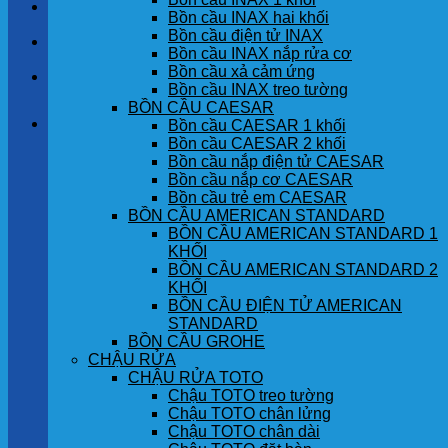
LIÊN HỆ
Bồn cầu INAX hai khối
Bồn cầu điện tử INAX
TIN TỨC
Bồn cầu INAX nắp rửa cơ
Bồn cầu xả cảm ứng
GÓC KHÁCH HÀNG
Bồn cầu INAX treo tường
BỒN CẦU CAESAR
Giỏ hàng
Bồn cầu CAESAR 1 khối
Bồn cầu CAESAR 2 khối
Bồn cầu nắp điện tử CAESAR
Chưa có sản phẩm trong giỏ hàng.
Bồn cầu nắp cơ CAESAR
Bồn cầu trẻ em CAESAR
BỒN CẦU AMERICAN STANDARD
BỒN CẦU AMERICAN STANDARD 1
KHỐI
BỒN CẦU AMERICAN STANDARD 2
KHỐI
BỒN CẦU ĐIỆN TỬ AMERICAN
STANDARD
BỒN CẦU GROHE
CHẬU RỬA
CHẬU RỬA TOTO
Chậu TOTO treo tường
Chậu TOTO chân lửng
Chậu TOTO chân dài