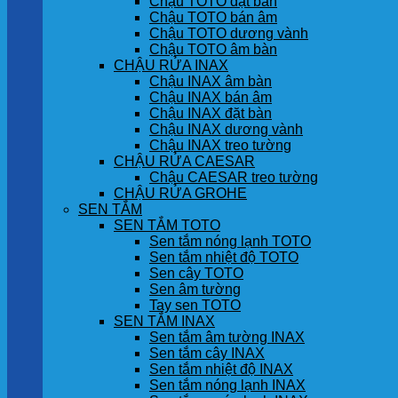
Chậu TOTO đặt bàn
Chậu TOTO bán âm
Chậu TOTO dương vành
Chậu TOTO âm bàn
CHẬU RỬA INAX
Chậu INAX âm bàn
Chậu INAX bán âm
Chậu INAX đặt bàn
Chậu INAX dương vành
Chậu INAX treo tường
CHẬU RỬA CAESAR
Chậu CAESAR treo tường
CHẬU RỬA GROHE
SEN TẮM
SEN TẮM TOTO
Sen tắm nóng lạnh TOTO
Sen tắm nhiệt độ TOTO
Sen cây TOTO
Sen âm tường
Tay sen TOTO
SEN TẮM INAX
Sen tắm âm tường INAX
Sen tắm cây INAX
Sen tắm nhiệt độ INAX
Sen tắm nóng lạnh INAX