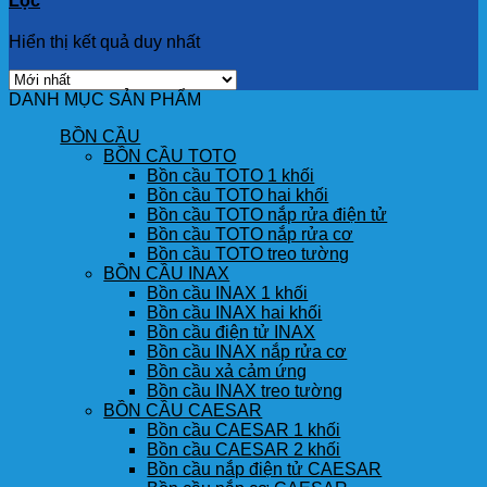
Lọc
Hiển thị kết quả duy nhất
DANH MỤC SẢN PHẨM
BỒN CẦU
BỒN CẦU TOTO
Bồn cầu TOTO 1 khối
Bồn cầu TOTO hai khối
Bồn cầu TOTO nắp rửa điện tử
Bồn cầu TOTO nắp rửa cơ
Bồn cầu TOTO treo tường
BỒN CẦU INAX
Bồn cầu INAX 1 khối
Bồn cầu INAX hai khối
Bồn cầu điện tử INAX
Bồn cầu INAX nắp rửa cơ
Bồn cầu xả cảm ứng
Bồn cầu INAX treo tường
BỒN CẦU CAESAR
Bồn cầu CAESAR 1 khối
Bồn cầu CAESAR 2 khối
Bồn cầu nắp điện tử CAESAR