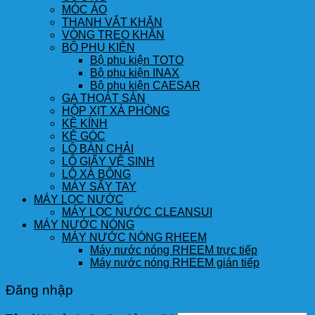
MÓC ÁO
THANH VẮT KHĂN
VÒNG TREO KHĂN
BỘ PHỤ KIỆN
Bộ phụ kiện TOTO
Bộ phụ kiện INAX
Bộ phụ kiện CAESAR
GA THOÁT SÀN
HỘP XỊT XÀ PHÒNG
KỆ KÍNH
KỆ GÓC
LÔ BÀN CHẢI
LÔ GIẤY VỆ SINH
LÔ XÀ BÔNG
MÁY SẤY TAY
MÁY LỌC NƯỚC
MÁY LỌC NƯỚC CLEANSUI
MÁY NƯỚC NÓNG
MÁY NƯỚC NÓNG RHEEM
Máy nước nóng RHEEM trực tiếp
Máy nước nóng RHEEM gián tiếp
Đăng nhập