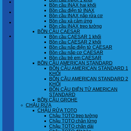
LIÊN HỆ
Bồn cầu INAX hai khối
Bồn cầu điện tử INAX
TIN TỨC
Bồn cầu INAX nắp rửa cơ
Bồn cầu xả cảm ứng
GÓC KHÁCH HÀNG
Bồn cầu INAX treo tường
BỒN CẦU CAESAR
Giỏ hàng
Bồn cầu CAESAR 1 khối
Bồn cầu CAESAR 2 khối
Bồn cầu nắp điện tử CAESAR
Chưa có sản phẩm trong giỏ hàng.
Bồn cầu nắp cơ CAESAR
Bồn cầu trẻ em CAESAR
BỒN CẦU AMERICAN STANDARD
BỒN CẦU AMERICAN STANDARD 1
KHỐI
BỒN CẦU AMERICAN STANDARD 2
KHỐI
BỒN CẦU ĐIỆN TỬ AMERICAN
STANDARD
BỒN CẦU GROHE
CHẬU RỬA
CHẬU RỬA TOTO
Chậu TOTO treo tường
Chậu TOTO chân lửng
Chậu TOTO chân dài