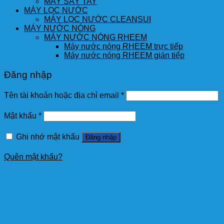
MÁY SẤY TAY
MÁY LỌC NƯỚC
MÁY LỌC NƯỚC CLEANSUI
MÁY NƯỚC NÓNG
MÁY NƯỚC NÓNG RHEEM
Máy nước nóng RHEEM trực tiếp
Máy nước nóng RHEEM gián tiếp
Đăng nhập
Tên tài khoản hoặc địa chỉ email
*
Mật khẩu
*
Ghi nhớ mật khẩu
Đăng nhập
Quên mật khẩu?