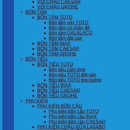
VÒI CHẬU CAESAR
VÒI CHẬU GROHE
BỒN TẮM
BỒN TẮM TOTO
Bồn tắm xây TOTO
Bồn tắm có chân đế
Bồn tắm GALALACO
Bồn tắm đặt sàn
BỒN TẮM INAX
BỒN TẮM CAESAR
BỒN TẮM GROHE
BỒN TIỂU
BỒN TIỂU TOTO
Bồn tiểu cảm ứng
Bồn tiểu TOTO đặt sàn
Bồn tiểu TOTO treo tuòng
BỒN TIỂU INAX
BỒN TIỂU CAESAR
BỒN TIỂU GROHE
PHỤ KIỆN
PHỤ KIỆN BỒN CẦU
Phụ kiện bồn cầu TOTO
Phụ kiện bồn cầu INAX
Phụ kiện bồn cầu CAESAR
PHỤ KIỆN CHẬU RỬA LAVABO