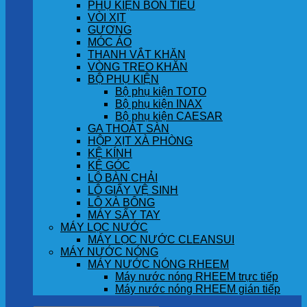
PHỤ KIỆN BỒN TIỂU
VÒI XỊT
GƯƠNG
MÓC ÁO
THANH VẮT KHĂN
VÒNG TREO KHĂN
BỘ PHỤ KIỆN
Bộ phụ kiện TOTO
Bộ phụ kiện INAX
Bộ phụ kiện CAESAR
GA THOÁT SÀN
HỘP XỊT XÀ PHÒNG
KỆ KÍNH
KỆ GÓC
LÔ BÀN CHẢI
LÔ GIẤY VỆ SINH
LÔ XÀ BÔNG
MÁY SẤY TAY
MÁY LỌC NƯỚC
MÁY LỌC NƯỚC CLEANSUI
MÁY NƯỚC NÓNG
MÁY NƯỚC NÓNG RHEEM
Máy nước nóng RHEEM trực tiếp
Máy nước nóng RHEEM gián tiếp