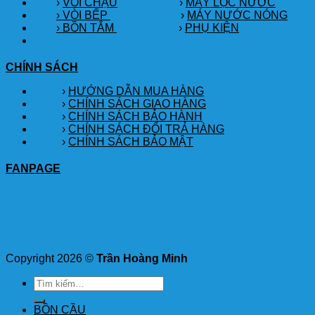
›
VÒI CHẬU
›
MÁY LỌC NƯỚC
› VÒI BẾP
›
MÁY NƯỚC NÓNG
› BỒN TẮM
›
PHỤ KIỆN
CHÍNH SÁCH
›
HƯỚNG DẪN MUA HÀNG
›
CHÍNH SÁCH GIAO HÀNG
›
CHÍNH SÁCH BẢO HÀNH
›
CHÍNH SÁCH ĐỔI TRẢ HÀNG
›
CHÍNH SÁCH BẢO MẬT
FANPAGE
Copyright 2026 ©
Trần Hoàng Minh
Tìm
kiếm:
BỒN CẦU