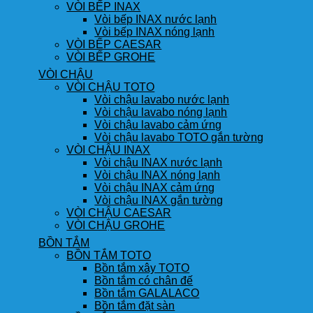
VÒI BẾP INAX
Vòi bếp INAX nước lạnh
Vòi bếp INAX nóng lạnh
VÒI BẾP CAESAR
VÒI BẾP GROHE
VÒI CHẬU
VÒI CHẬU TOTO
Vòi chậu lavabo nước lạnh
Vòi chậu lavabo nóng lạnh
Vòi chậu lavabo cảm ứng
Vòi chậu lavabo TOTO gắn tường
VÒI CHẬU INAX
Vòi chậu INAX nước lạnh
Vòi chậu INAX nóng lạnh
Vòi chậu INAX cảm ứng
Vòi chậu INAX gắn tường
VÒI CHẬU CAESAR
VÒI CHẬU GROHE
BỒN TẮM
BỒN TẮM TOTO
Bồn tắm xây TOTO
Bồn tắm có chân đế
Bồn tắm GALALACO
Bồn tắm đặt sàn