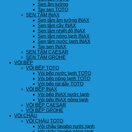
Sen âm tường
Tay sen TOTO
SEN TẮM INAX
Sen tắm âm tường INAX
Sen tắm cây INAX
Sen tắm nhiệt độ INAX
Sen tắm nóng lạnh INAX
Sen tắm nước lạnh INAX
Tay sen INAX
SEN TẮM CAESAR
SEN TẮM GROHE
VÒI BẾP
VÒI BẾP TOTO
Vòi bếp nước lạnh TOTO
Vòi bếp nóng lạnh TOTO
Vòi bếp rút dây TOTO
VÒI BẾP INAX
Vòi bếp INAX nước lạnh
Vòi bếp INAX nóng lạnh
VÒI BẾP CAESAR
VÒI BẾP GROHE
VÒI CHẬU
VÒI CHẬU TOTO
Vòi chậu lavabo nước lạnh
Vòi chậu lavabo nóng lạnh