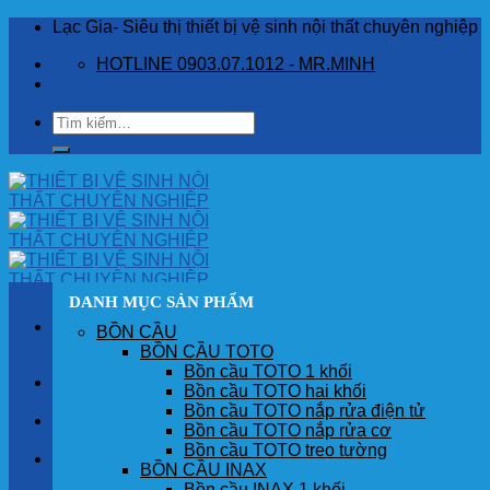
Skip
Lạc Gia- Siêu thị thiết bị vệ sinh nội thất chuyên nghiệp
to
HOTLINE 0903.07.1012 - MR.MINH
content
Tìm
kiếm:
DANH MỤC SẢN PHẨM
BỒN CẦU
BỒN CẦU TOTO
Bồn cầu TOTO 1 khối
TRANG CHỦ
Bồn cầu TOTO hai khối
Bồn cầu TOTO nắp rửa điện tử
GIỚI THIỆU
Bồn cầu TOTO nắp rửa cơ
Bồn cầu TOTO treo tường
SẢN PHẨM
BỒN CẦU INAX
Bồn cầu INAX 1 khối