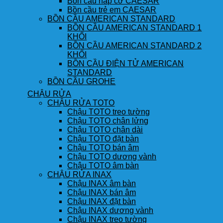
Bồn cầu nắp cơ CAESAR
Bồn cầu trẻ em CAESAR
BỒN CẦU AMERICAN STANDARD
BỒN CẦU AMERICAN STANDARD 1
KHỐI
BỒN CẦU AMERICAN STANDARD 2
KHỐI
BỒN CẦU ĐIỆN TỬ AMERICAN
STANDARD
BỒN CẦU GROHE
CHẬU RỬA
CHẬU RỬA TOTO
Chậu TOTO treo tường
Chậu TOTO chân lửng
Chậu TOTO chân dài
Chậu TOTO đặt bàn
Chậu TOTO bán âm
Chậu TOTO dương vành
Chậu TOTO âm bàn
CHẬU RỬA INAX
Chậu INAX âm bàn
Chậu INAX bán âm
Chậu INAX đặt bàn
Chậu INAX dương vành
Chậu INAX treo tường