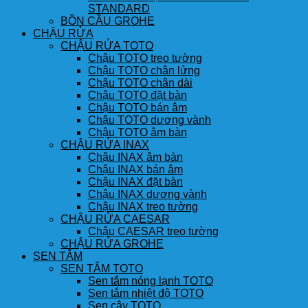
STANDARD
BỒN CẦU GROHE
CHẬU RỬA
CHẬU RỬA TOTO
Chậu TOTO treo tường
Chậu TOTO chân lửng
Chậu TOTO chân dài
Chậu TOTO đặt bàn
Chậu TOTO bán âm
Chậu TOTO dương vành
Chậu TOTO âm bàn
CHẬU RỬA INAX
Chậu INAX âm bàn
Chậu INAX bán âm
Chậu INAX đặt bàn
Chậu INAX dương vành
Chậu INAX treo tường
CHẬU RỬA CAESAR
Chậu CAESAR treo tường
CHẬU RỬA GROHE
SEN TẮM
SEN TẮM TOTO
Sen tắm nóng lạnh TOTO
Sen tắm nhiệt độ TOTO
Sen cây TOTO