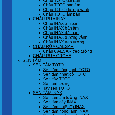
Chậu TOTO đặt bàn
Chậu TOTO bán âm
Chậu TOTO dương vành
Chậu TOTO âm bàn
CHẬU RỬA INAX
Chậu INAX âm bàn
Chậu INAX bán âm
Chậu INAX đặt bàn
Chậu INAX dương vành
Chậu INAX treo tường
CHẬU RỬA CAESAR
Chậu CAESAR treo tường
CHẬU RỬA GROHE
SEN TẮM
SEN TẮM TOTO
Sen tắm nóng lạnh TOTO
Sen tắm nhiệt độ TOTO
Sen cây TOTO
Sen âm tường
Tay sen TOTO
SEN TẮM INAX
Sen tắm âm tường INAX
Sen tắm cây INAX
Sen tắm nhiệt độ INAX
Sen tắm nóng lạnh INAX