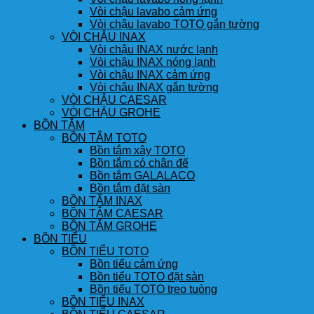
Vòi chậu lavabo cảm ứng
Vòi chậu lavabo TOTO gắn tường
VÒI CHẬU INAX
Vòi chậu INAX nước lạnh
Vòi chậu INAX nóng lạnh
Vòi chậu INAX cảm ứng
Vòi chậu INAX gắn tường
VÒI CHẬU CAESAR
VÒI CHẬU GROHE
BỒN TẮM
BỒN TẮM TOTO
Bồn tắm xây TOTO
Bồn tắm có chân đế
Bồn tắm GALALACO
Bồn tắm đặt sàn
BỒN TẮM INAX
BỒN TẮM CAESAR
BỒN TẮM GROHE
BỒN TIỂU
BỒN TIỂU TOTO
Bồn tiểu cảm ứng
Bồn tiểu TOTO đặt sàn
Bồn tiểu TOTO treo tuòng
BỒN TIỂU INAX