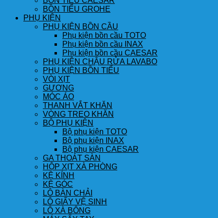
BỒN TIỂU CAESAR
BỒN TIỂU GROHE
PHỤ KIỆN
PHỤ KIỆN BỒN CẦU
Phụ kiện bồn cầu TOTO
Phụ kiện bồn cầu INAX
Phụ kiện bồn cầu CAESAR
PHỤ KIỆN CHẬU RỬA LAVABO
PHỤ KIỆN BỒN TIỂU
VÒI XỊT
GƯƠNG
MÓC ÁO
THANH VẮT KHĂN
VÒNG TREO KHĂN
BỘ PHỤ KIỆN
Bộ phụ kiện TOTO
Bộ phụ kiện INAX
Bộ phụ kiện CAESAR
GA THOÁT SÀN
HỘP XỊT XÀ PHÒNG
KỆ KÍNH
KỆ GÓC
LÔ BÀN CHẢI
LÔ GIẤY VỆ SINH
LÔ XÀ BÔNG