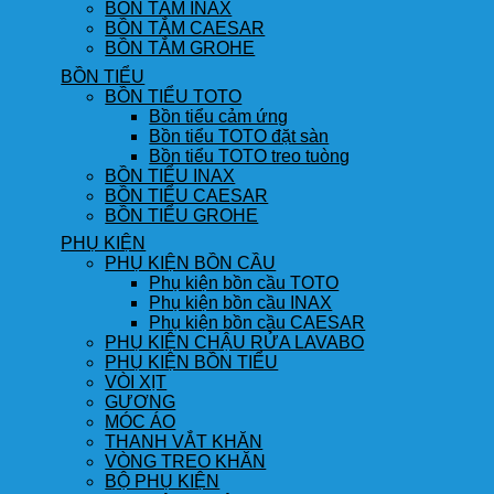
BỒN TẮM INAX
BỒN TẮM CAESAR
BỒN TẮM GROHE
BỒN TIỂU
BỒN TIỂU TOTO
Bồn tiểu cảm ứng
Bồn tiểu TOTO đặt sàn
Bồn tiểu TOTO treo tuòng
BỒN TIỂU INAX
BỒN TIỂU CAESAR
BỒN TIỂU GROHE
PHỤ KIỆN
PHỤ KIỆN BỒN CẦU
Phụ kiện bồn cầu TOTO
Phụ kiện bồn cầu INAX
Phụ kiện bồn cầu CAESAR
PHỤ KIỆN CHẬU RỬA LAVABO
PHỤ KIỆN BỒN TIỂU
VÒI XỊT
GƯƠNG
MÓC ÁO
THANH VẮT KHĂN
VÒNG TREO KHĂN
BỘ PHỤ KIỆN