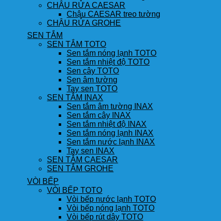
CHẬU RỬA CAESAR
Chậu CAESAR treo tường
CHẬU RỬA GROHE
SEN TẮM
SEN TẮM TOTO
Sen tắm nóng lạnh TOTO
Sen tắm nhiệt độ TOTO
Sen cây TOTO
Sen âm tường
Tay sen TOTO
SEN TẮM INAX
Sen tắm âm tường INAX
Sen tắm cây INAX
Sen tắm nhiệt độ INAX
Sen tắm nóng lạnh INAX
Sen tắm nước lạnh INAX
Tay sen INAX
SEN TẮM CAESAR
SEN TẮM GROHE
VÒI BẾP
VÒI BẾP TOTO
Vòi bếp nước lạnh TOTO
Vòi bếp nóng lạnh TOTO
Vòi bếp rút dây TOTO