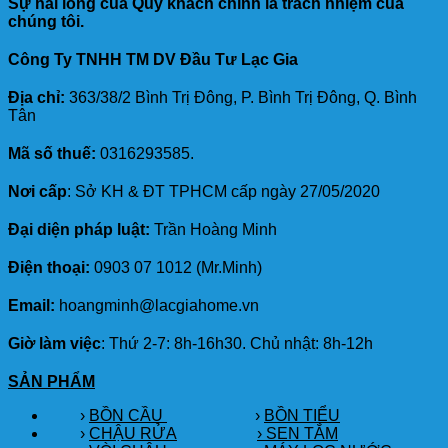
Sự hài lòng của Quý khách chính là trách nhiệm của
chúng tôi.
Công Ty TNHH TM DV Đầu Tư Lạc Gia
Địa chỉ:
363/38/2 Bình Trị Đông, P. Bình Trị Đông, Q. Bình
Tân
Mã số thuế:
0316293585.
Nơi cấp
: Sở KH & ĐT TPHCM cấp ngày 27/05/2020
Đại diện pháp luật:
Trần Hoàng Minh
Điện thoại:
0903 07 1012 (Mr.Minh)
Email:
hoangminh@lacgiahome.vn
Giờ làm việc
: Thứ 2-7: 8h-16h30. Chủ nhật: 8h-12h
SẢN PHẨM
›
BỒN CẦU
›
BỒN TIỂU
›
CHẬU RỬA
› SEN TẮM