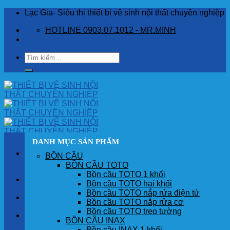
Skip
Lạc Gia- Siêu thị thiết bị vệ sinh nội thất chuyên nghiệp
to
HOTLINE 0903.07.1012 - MR.MINH
content
Tìm
kiếm:
DANH MỤC SẢN PHẨM
BỒN CẦU
BỒN CẦU TOTO
Bồn cầu TOTO 1 khối
TRANG CHỦ
Bồn cầu TOTO hai khối
Bồn cầu TOTO nắp rửa điện tử
GIỚI THIỆU
Bồn cầu TOTO nắp rửa cơ
Bồn cầu TOTO treo tường
SẢN PHẨM
BỒN CẦU INAX
Bồn cầu INAX 1 khối