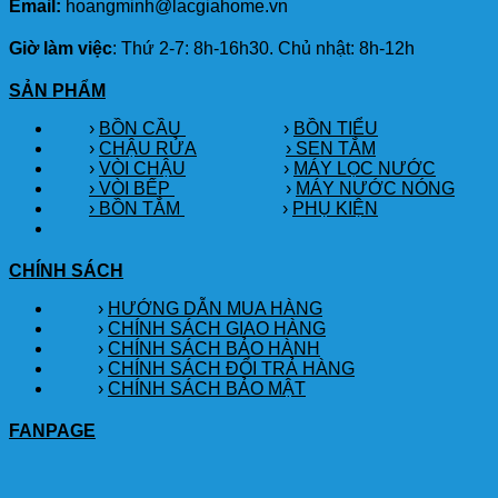
Email:
hoangminh@lacgiahome.vn
Giờ làm việc
: Thứ 2-7: 8h-16h30. Chủ nhật: 8h-12h
SẢN PHẨM
›
BỒN CẦU
›
BỒN TIỂU
›
CHẬU RỬA
› SEN TẮM
›
VÒI CHẬU
›
MÁY LỌC NƯỚC
› VÒI BẾP
›
MÁY NƯỚC NÓNG
› BỒN TẮM
›
PHỤ KIỆN
CHÍNH SÁCH
›
HƯỚNG DẪN MUA HÀNG
›
CHÍNH SÁCH GIAO HÀNG
›
CHÍNH SÁCH BẢO HÀNH
›
CHÍNH SÁCH ĐỔI TRẢ HÀNG
›
CHÍNH SÁCH BẢO MẬT
FANPAGE