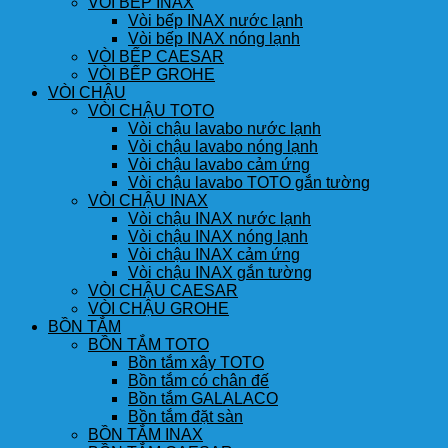
VÒI BẾP INAX
Vòi bếp INAX nước lạnh
Vòi bếp INAX nóng lạnh
VÒI BẾP CAESAR
VÒI BẾP GROHE
VÒI CHẬU
VÒI CHẬU TOTO
Vòi chậu lavabo nước lạnh
Vòi chậu lavabo nóng lạnh
Vòi chậu lavabo cảm ứng
Vòi chậu lavabo TOTO gắn tường
VÒI CHẬU INAX
Vòi chậu INAX nước lạnh
Vòi chậu INAX nóng lạnh
Vòi chậu INAX cảm ứng
Vòi chậu INAX gắn tường
VÒI CHẬU CAESAR
VÒI CHẬU GROHE
BỒN TẮM
BỒN TẮM TOTO
Bồn tắm xây TOTO
Bồn tắm có chân đế
Bồn tắm GALALACO
Bồn tắm đặt sàn
BỒN TẮM INAX