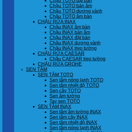
Chậu TOTO đặt bàn
Chậu TOTO bán âm
Chậu TOTO dương vành
Chậu TOTO âm bàn
CHẬU RỬA INAX
Chậu INAX âm bàn
Chậu INAX bán âm
Chậu INAX đặt bàn
Chậu INAX dương vành
Chậu INAX treo tường
CHẬU RỬA CAESAR
Chậu CAESAR treo tường
CHẬU RỬA GROHE
SEN TẮM
SEN TẮM TOTO
Sen tắm nóng lạnh TOTO
Sen tắm nhiệt độ TOTO
Sen cây TOTO
Sen âm tường
Tay sen TOTO
SEN TẮM INAX
Sen tắm âm tường INAX
Sen tắm cây INAX
Sen tắm nhiệt độ INAX
Sen tắm nóng lạnh INAX