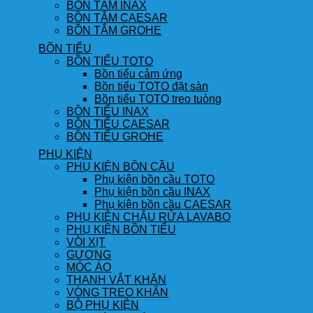
BỒN TẮM INAX
BỒN TẮM CAESAR
BỒN TẮM GROHE
BỒN TIỂU
BỒN TIỂU TOTO
Bồn tiểu cảm ứng
Bồn tiểu TOTO đặt sàn
Bồn tiểu TOTO treo tuòng
BỒN TIỂU INAX
BỒN TIỂU CAESAR
BỒN TIỂU GROHE
PHỤ KIỆN
PHỤ KIỆN BỒN CẦU
Phụ kiện bồn cầu TOTO
Phụ kiện bồn cầu INAX
Phụ kiện bồn cầu CAESAR
PHỤ KIỆN CHẬU RỬA LAVABO
PHỤ KIỆN BỒN TIỂU
VÒI XỊT
GƯƠNG
MÓC ÁO
THANH VẮT KHĂN
VÒNG TREO KHĂN
BỘ PHỤ KIỆN