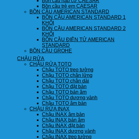
Bồn cầu nắp cơ CAESAR
Bồn cầu trẻ em CAESAR
BỒN CẦU AMERICAN STANDARD
BỒN CẦU AMERICAN STANDARD 1
KHỐI
BỒN CẦU AMERICAN STANDARD 2
KHỐI
BỒN CẦU ĐIỆN TỬ AMERICAN
STANDARD
BỒN CẦU GROHE
CHẬU RỬA
CHẬU RỬA TOTO
Chậu TOTO treo tường
Chậu TOTO chân lửng
Chậu TOTO chân dài
Chậu TOTO đặt bàn
Chậu TOTO bán âm
Chậu TOTO dương vành
Chậu TOTO âm bàn
CHẬU RỬA INAX
Chậu INAX âm bàn
Chậu INAX bán âm
Chậu INAX đặt bàn
Chậu INAX dương vành
Chậu INAX treo tường