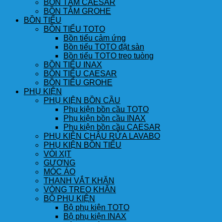
BỒN TẮM CAESAR
BỒN TẮM GROHE
BỒN TIỂU
BỒN TIỂU TOTO
Bồn tiểu cảm ứng
Bồn tiểu TOTO đặt sàn
Bồn tiểu TOTO treo tuòng
BỒN TIỂU INAX
BỒN TIỂU CAESAR
BỒN TIỂU GROHE
PHỤ KIỆN
PHỤ KIỆN BỒN CẦU
Phụ kiện bồn cầu TOTO
Phụ kiện bồn cầu INAX
Phụ kiện bồn cầu CAESAR
PHỤ KIỆN CHẬU RỬA LAVABO
PHỤ KIỆN BỒN TIỂU
VÒI XỊT
GƯƠNG
MÓC ÁO
THANH VẮT KHĂN
VÒNG TREO KHĂN
BỘ PHỤ KIỆN
Bộ phụ kiện TOTO
Bộ phụ kiện INAX