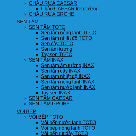
CHẬU RỬA CAESAR
Chậu CAESAR treo tường
CHẬU RỬA GROHE
SEN TẮM
SEN TẮM TOTO
Sen tắm nóng lạnh TOTO
Sen tắm nhiệt độ TOTO
Sen cây TOTO
Sen âm tường
Tay sen TOTO
SEN TẮM INAX
Sen tắm âm tường INAX
Sen tắm cây INAX
Sen tắm nhiệt độ INAX
Sen tắm nóng lạnh INAX
Sen tắm nước lạnh INAX
Tay sen INAX
SEN TẮM CAESAR
SEN TẮM GROHE
VÒI BẾP
VÒI BẾP TOTO
Vòi bếp nước lạnh TOTO
Vòi bếp nóng lạnh TOTO
Vòi bếp rút dây TOTO