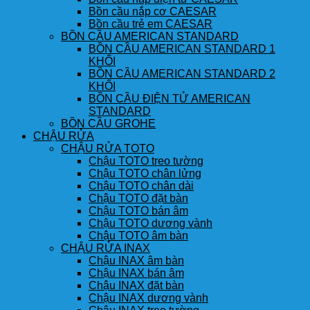
Bồn cầu nắp cơ CAESAR
Bồn cầu trẻ em CAESAR
BỒN CẦU AMERICAN STANDARD
BỒN CẦU AMERICAN STANDARD 1
KHỐI
BỒN CẦU AMERICAN STANDARD 2
KHỐI
BỒN CẦU ĐIỆN TỬ AMERICAN
STANDARD
BỒN CẦU GROHE
CHẬU RỬA
CHẬU RỬA TOTO
Chậu TOTO treo tường
Chậu TOTO chân lửng
Chậu TOTO chân dài
Chậu TOTO đặt bàn
Chậu TOTO bán âm
Chậu TOTO dương vành
Chậu TOTO âm bàn
CHẬU RỬA INAX
Chậu INAX âm bàn
Chậu INAX bán âm
Chậu INAX đặt bàn
Chậu INAX dương vành