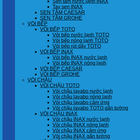
Sen tắm nước lạnh INAX
Tay sen INAX
SEN TẮM CAESAR
SEN TẮM GROHE
VÒI BẾP
VÒI BẾP TOTO
Vòi bếp nước lạnh TOTO
Vòi bếp nóng lạnh TOTO
Vòi bếp rút dây TOTO
VÒI BẾP INAX
Vòi bếp INAX nước lạnh
Vòi bếp INAX nóng lạnh
VÒI BẾP CAESAR
VÒI BẾP GROHE
VÒI CHẬU
VÒI CHẬU TOTO
Vòi chậu lavabo nước lạnh
Vòi chậu lavabo nóng lạnh
Vòi chậu lavabo cảm ứng
Vòi chậu lavabo TOTO gắn tường
VÒI CHẬU INAX
Vòi chậu INAX nước lạnh
Vòi chậu INAX nóng lạnh
Vòi chậu INAX cảm ứng
Vòi chậu INAX gắn tường