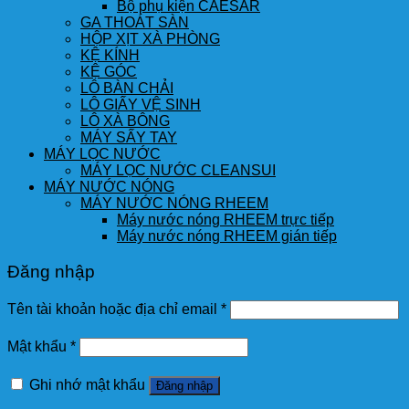
Bộ phụ kiện CAESAR
GA THOÁT SÀN
HỘP XỊT XÀ PHÒNG
KỆ KÍNH
KỆ GÓC
LÔ BÀN CHẢI
LÔ GIẤY VỆ SINH
LÔ XÀ BÔNG
MÁY SẤY TAY
MÁY LỌC NƯỚC
MÁY LỌC NƯỚC CLEANSUI
MÁY NƯỚC NÓNG
MÁY NƯỚC NÓNG RHEEM
Máy nước nóng RHEEM trực tiếp
Máy nước nóng RHEEM gián tiếp
Đăng nhập
Tên tài khoản hoặc địa chỉ email
*
Mật khẩu
*
Ghi nhớ mật khẩu
Đăng nhập