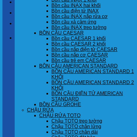
LIÊN HỆ
Bồn cầu INAX hai khối
Bồn cầu điện tử INAX
TIN TỨC
Bồn cầu INAX nắp rửa cơ
Bồn cầu xả cảm ứng
GÓC KHÁCH HÀNG
Bồn cầu INAX treo tường
BỒN CẦU CAESAR
Giỏ hàng
Bồn cầu CAESAR 1 khối
Bồn cầu CAESAR 2 khối
Bồn cầu nắp điện tử CAESAR
Chưa có sản phẩm trong giỏ hàng.
Bồn cầu nắp cơ CAESAR
Bồn cầu trẻ em CAESAR
BỒN CẦU AMERICAN STANDARD
BỒN CẦU AMERICAN STANDARD 1
KHỐI
BỒN CẦU AMERICAN STANDARD 2
KHỐI
BỒN CẦU ĐIỆN TỬ AMERICAN
STANDARD
BỒN CẦU GROHE
CHẬU RỬA
CHẬU RỬA TOTO
Chậu TOTO treo tường
Chậu TOTO chân lửng
Chậu TOTO chân dài