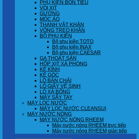
PHỤ KIỆN BỒN TIỂU
VÒI XỊT
GƯƠNG
MÓC ÁO
THANH VẮT KHĂN
VÒNG TREO KHĂN
BỘ PHỤ KIỆN
Bộ phụ kiện TOTO
Bộ phụ kiện INAX
Bộ phụ kiện CAESAR
GA THOÁT SÀN
HỘP XỊT XÀ PHÒNG
KỆ KÍNH
KỆ GÓC
LÔ BÀN CHẢI
LÔ GIẤY VỆ SINH
LÔ XÀ BÔNG
MÁY SẤY TAY
MÁY LỌC NƯỚC
MÁY LỌC NƯỚC CLEANSUI
MÁY NƯỚC NÓNG
MÁY NƯỚC NÓNG RHEEM
Máy nước nóng RHEEM trực tiếp
Máy nước nóng RHEEM gián tiếp