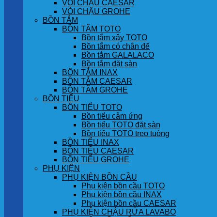
VÒI CHẬU CAESAR
VÒI CHẬU GROHE
BỒN TẮM
BỒN TẮM TOTO
Bồn tắm xây TOTO
Bồn tắm có chân đế
Bồn tắm GALALACO
Bồn tắm đặt sàn
BỒN TẮM INAX
BỒN TẮM CAESAR
BỒN TẮM GROHE
BỒN TIỂU
BỒN TIỂU TOTO
Bồn tiểu cảm ứng
Bồn tiểu TOTO đặt sàn
Bồn tiểu TOTO treo tuòng
BỒN TIỂU INAX
BỒN TIỂU CAESAR
BỒN TIỂU GROHE
PHỤ KIỆN
PHỤ KIỆN BỒN CẦU
Phụ kiện bồn cầu TOTO
Phụ kiện bồn cầu INAX
Phụ kiện bồn cầu CAESAR
PHỤ KIỆN CHẬU RỬA LAVABO