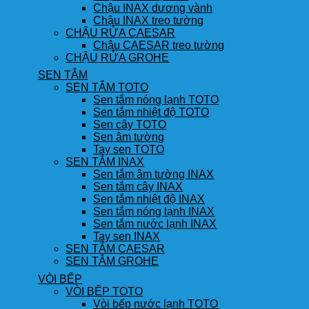
Chậu INAX dương vành
Chậu INAX treo tường
CHẬU RỬA CAESAR
Chậu CAESAR treo tường
CHẬU RỬA GROHE
SEN TẮM
SEN TẮM TOTO
Sen tắm nóng lạnh TOTO
Sen tắm nhiệt độ TOTO
Sen cây TOTO
Sen âm tường
Tay sen TOTO
SEN TẮM INAX
Sen tắm âm tường INAX
Sen tắm cây INAX
Sen tắm nhiệt độ INAX
Sen tắm nóng lạnh INAX
Sen tắm nước lạnh INAX
Tay sen INAX
SEN TẮM CAESAR
SEN TẮM GROHE
VÒI BẾP
VÒI BẾP TOTO
Vòi bếp nước lạnh TOTO