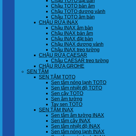
Chậu TOTO đặt bàn
Chậu TOTO bán âm
Chậu TOTO dương vành
Chậu TOTO âm bàn
CHẬU RỬA INAX
Chậu INAX âm bàn
Chậu INAX bán âm
Chậu INAX đặt bàn
Chậu INAX dương vành
Chậu INAX treo tường
CHẬU RỬA CAESAR
Chậu CAESAR treo tường
CHẬU RỬA GROHE
SEN TẮM
SEN TẮM TOTO
Sen tắm nóng lạnh TOTO
Sen tắm nhiệt độ TOTO
Sen cây TOTO
Sen âm tường
Tay sen TOTO
SEN TẮM INAX
Sen tắm âm tường INAX
Sen tắm cây INAX
Sen tắm nhiệt độ INAX
Sen tắm nóng lạnh INAX