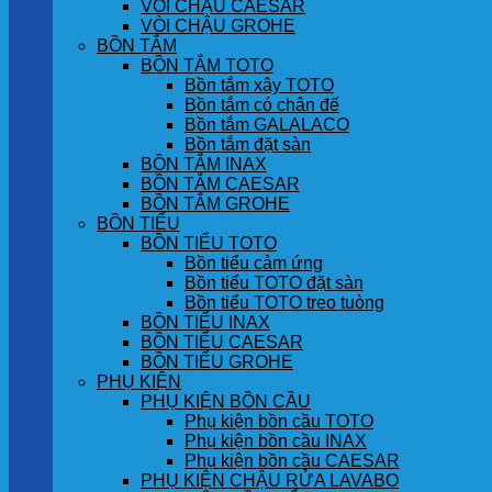
VÒI CHẬU CAESAR
VÒI CHẬU GROHE
BỒN TẮM
BỒN TẮM TOTO
Bồn tắm xây TOTO
Bồn tắm có chân đế
Bồn tắm GALALACO
Bồn tắm đặt sàn
BỒN TẮM INAX
BỒN TẮM CAESAR
BỒN TẮM GROHE
BỒN TIỂU
BỒN TIỂU TOTO
Bồn tiểu cảm ứng
Bồn tiểu TOTO đặt sàn
Bồn tiểu TOTO treo tuòng
BỒN TIỂU INAX
BỒN TIỂU CAESAR
BỒN TIỂU GROHE
PHỤ KIỆN
PHỤ KIỆN BỒN CẦU
Phụ kiện bồn cầu TOTO
Phụ kiện bồn cầu INAX
Phụ kiện bồn cầu CAESAR
PHỤ KIỆN CHẬU RỬA LAVABO