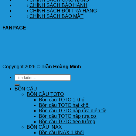
›
CHÍNH SÁCH BẢO HÀNH
›
CHÍNH SÁCH ĐỔI TRẢ HÀNG
›
CHÍNH SÁCH BẢO MẬT
FANPAGE
Copyright 2026 ©
Trần Hoàng Minh
Tìm
kiếm:
BỒN CẦU
BỒN CẦU TOTO
Bồn cầu TOTO 1 khối
Bồn cầu TOTO hai khối
Bồn cầu TOTO nắp rửa điện tử
Bồn cầu TOTO nắp rửa cơ
Bồn cầu TOTO treo tường
BỒN CẦU INAX
Bồn cầu INAX 1 khối