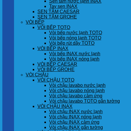
Sen tắm nước lạnh INAX
Tay sen INAX
SEN TẮM CAESAR
SEN TẮM GROHE
VÒI BẾP
VÒI BẾP TOTO
Vòi bếp nước lạnh TOTO
Vòi bếp nóng lạnh TOTO
Vòi bếp rút dây TOTO
VÒI BẾP INAX
Vòi bếp INAX nước lạnh
Vòi bếp INAX nóng lạnh
VÒI BẾP CAESAR
VÒI BẾP GROHE
VÒI CHẬU
VÒI CHẬU TOTO
Vòi chậu lavabo nước lạnh
Vòi chậu lavabo nóng lạnh
Vòi chậu lavabo cảm ứng
Vòi chậu lavabo TOTO gắn tường
VÒI CHẬU INAX
Vòi chậu INAX nước lạnh
Vòi chậu INAX nóng lạnh
Vòi chậu INAX cảm ứng
Vòi chậu INAX gắn tường