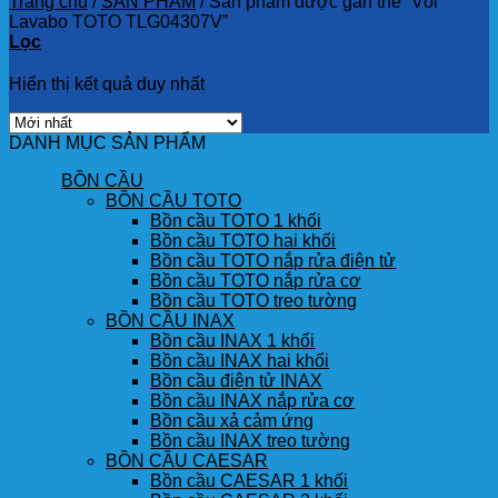
Trang chủ
/
SẢN PHẨM
/
Sản phẩm được gắn thẻ “Vòi
Lavabo TOTO TLG04307V”
Lọc
Hiển thị kết quả duy nhất
DANH MỤC SẢN PHẨM
BỒN CẦU
BỒN CẦU TOTO
Bồn cầu TOTO 1 khối
Bồn cầu TOTO hai khối
Bồn cầu TOTO nắp rửa điện tử
Bồn cầu TOTO nắp rửa cơ
Bồn cầu TOTO treo tường
BỒN CẦU INAX
Bồn cầu INAX 1 khối
Bồn cầu INAX hai khối
Bồn cầu điện tử INAX
Bồn cầu INAX nắp rửa cơ
Bồn cầu xả cảm ứng
Bồn cầu INAX treo tường
BỒN CẦU CAESAR
Bồn cầu CAESAR 1 khối