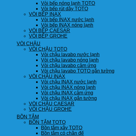
Vòi bếp nóng lạnh TOTO
Vòi bếp rút dây TOTO
VÒI BẾP INAX
Vòi bếp INAX nước lạnh
Vòi bếp INAX nóng lạnh
VÒI BẾP CAESAR
VÒI BẾP GROHE
VÒI CHẬU
VÒI CHẬU TOTO
Vòi chậu lavabo nước lạnh
Vòi chậu lavabo nóng lạnh
Vòi chậu lavabo cảm ứng
Vòi chậu lavabo TOTO gắn tường
VÒI CHẬU INAX
Vòi chậu INAX nước lạnh
Vòi chậu INAX nóng lạnh
Vòi chậu INAX cảm ứng
Vòi chậu INAX gắn tường
VÒI CHẬU CAESAR
VÒI CHẬU GROHE
BỒN TẮM
BỒN TẮM TOTO
Bồn tắm xây TOTO
Bồn tắm có chân đế