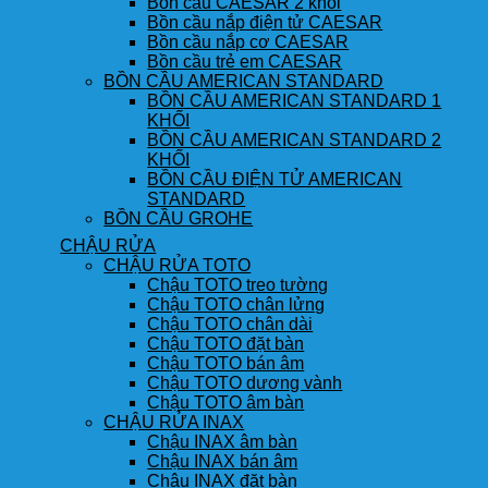
Bồn cầu CAESAR 2 khối
Bồn cầu nắp điện tử CAESAR
Bồn cầu nắp cơ CAESAR
Bồn cầu trẻ em CAESAR
BỒN CẦU AMERICAN STANDARD
BỒN CẦU AMERICAN STANDARD 1
KHỐI
BỒN CẦU AMERICAN STANDARD 2
KHỐI
BỒN CẦU ĐIỆN TỬ AMERICAN
STANDARD
BỒN CẦU GROHE
CHẬU RỬA
CHẬU RỬA TOTO
Chậu TOTO treo tường
Chậu TOTO chân lửng
Chậu TOTO chân dài
Chậu TOTO đặt bàn
Chậu TOTO bán âm
Chậu TOTO dương vành
Chậu TOTO âm bàn
CHẬU RỬA INAX
Chậu INAX âm bàn
Chậu INAX bán âm
Chậu INAX đặt bàn