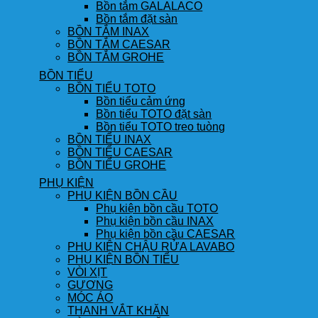
Bồn tắm GALALACO
Bồn tắm đặt sàn
BỒN TẮM INAX
BỒN TẮM CAESAR
BỒN TẮM GROHE
BỒN TIỂU
BỒN TIỂU TOTO
Bồn tiểu cảm ứng
Bồn tiểu TOTO đặt sàn
Bồn tiểu TOTO treo tuòng
BỒN TIỂU INAX
BỒN TIỂU CAESAR
BỒN TIỂU GROHE
PHỤ KIỆN
PHỤ KIỆN BỒN CẦU
Phụ kiện bồn cầu TOTO
Phụ kiện bồn cầu INAX
Phụ kiện bồn cầu CAESAR
PHỤ KIỆN CHẬU RỬA LAVABO
PHỤ KIỆN BỒN TIỂU
VÒI XỊT
GƯƠNG
MÓC ÁO
THANH VẮT KHĂN