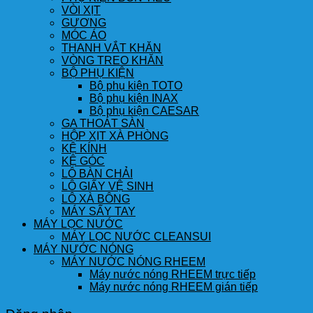
VÒI XỊT
GƯƠNG
MÓC ÁO
THANH VẮT KHĂN
VÒNG TREO KHĂN
BỘ PHỤ KIỆN
Bộ phụ kiện TOTO
Bộ phụ kiện INAX
Bộ phụ kiện CAESAR
GA THOÁT SÀN
HỘP XỊT XÀ PHÒNG
KỆ KÍNH
KỆ GÓC
LÔ BÀN CHẢI
LÔ GIẤY VỆ SINH
LÔ XÀ BÔNG
MÁY SẤY TAY
MÁY LỌC NƯỚC
MÁY LỌC NƯỚC CLEANSUI
MÁY NƯỚC NÓNG
MÁY NƯỚC NÓNG RHEEM
Máy nước nóng RHEEM trực tiếp
Máy nước nóng RHEEM gián tiếp