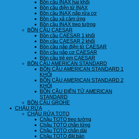
Bồn cầu INAX hai khối
Bồn cầu điện tử INAX
Bồn cầu INAX nắp rửa cơ
Bồn cầu xả cảm ứng
Bồn cầu INAX treo tường
BỒN CẦU CAESAR
Bồn cầu CAESAR 1 khối
Bồn cầu CAESAR 2 khối
Bồn cầu nắp điện tử CAESAR
Bồn cầu nắp cơ CAESAR
Bồn cầu trẻ em CAESAR
BỒN CẦU AMERICAN STANDARD
BỒN CẦU AMERICAN STANDARD 1
KHỐI
BỒN CẦU AMERICAN STANDARD 2
KHỐI
BỒN CẦU ĐIỆN TỬ AMERICAN
STANDARD
BỒN CẦU GROHE
CHẬU RỬA
CHẬU RỬA TOTO
Chậu TOTO treo tường
Chậu TOTO chân lửng
Chậu TOTO chân dài
Chậu TOTO đặt bàn