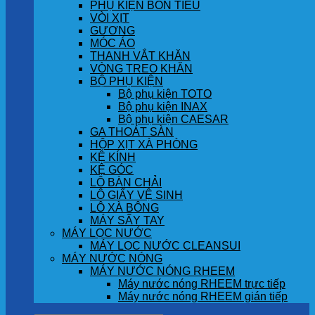
PHỤ KIỆN BỒN TIỂU
VÒI XỊT
GƯƠNG
MÓC ÁO
THANH VẮT KHĂN
VÒNG TREO KHĂN
BỘ PHỤ KIỆN
Bộ phụ kiện TOTO
Bộ phụ kiện INAX
Bộ phụ kiện CAESAR
GA THOÁT SÀN
HỘP XỊT XÀ PHÒNG
KỆ KÍNH
KỆ GÓC
LÔ BÀN CHẢI
LÔ GIẤY VỆ SINH
LÔ XÀ BÔNG
MÁY SẤY TAY
MÁY LỌC NƯỚC
MÁY LỌC NƯỚC CLEANSUI
MÁY NƯỚC NÓNG
MÁY NƯỚC NÓNG RHEEM
Máy nước nóng RHEEM trực tiếp
Máy nước nóng RHEEM gián tiếp