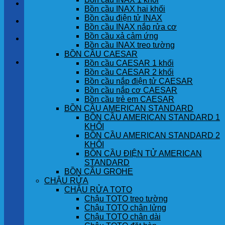
LIÊN HỆ
Bồn cầu INAX hai khối
Bồn cầu điện tử INAX
TIN TỨC
Bồn cầu INAX nắp rửa cơ
Bồn cầu xả cảm ứng
GÓC KHÁCH HÀNG
Bồn cầu INAX treo tường
BỒN CẦU CAESAR
Giỏ hàng
Bồn cầu CAESAR 1 khối
Bồn cầu CAESAR 2 khối
Bồn cầu nắp điện tử CAESAR
Chưa có sản phẩm trong giỏ hàng.
Bồn cầu nắp cơ CAESAR
Bồn cầu trẻ em CAESAR
BỒN CẦU AMERICAN STANDARD
BỒN CẦU AMERICAN STANDARD 1
KHỐI
BỒN CẦU AMERICAN STANDARD 2
KHỐI
BỒN CẦU ĐIỆN TỬ AMERICAN
STANDARD
BỒN CẦU GROHE
CHẬU RỬA
CHẬU RỬA TOTO
Chậu TOTO treo tường
Chậu TOTO chân lửng
Chậu TOTO chân dài