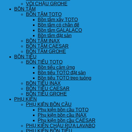
VÒI CHẬU GROHE
BỒN TẮM
BỒN TẮM TOTO
Bồn tắm xây TOTO
Bồn tắm có chân đế
Bồn tắm GALALACO
Bồn tắm đặt sàn
BỒN TẮM INAX
BỒN TẮM CAESAR
BỒN TẮM GROHE
BỒN TIỂU
BỒN TIỂU TOTO
Bồn tiểu cảm ứng
Bồn tiểu TOTO đặt sàn
Bồn tiểu TOTO treo tuòng
BỒN TIỂU INAX
BỒN TIỂU CAESAR
BỒN TIỂU GROHE
PHỤ KIỆN
PHỤ KIỆN BỒN CẦU
Phụ kiện bồn cầu TOTO
Phụ kiện bồn cầu INAX
Phụ kiện bồn cầu CAESAR
PHỤ KIỆN CHẬU RỬA LAVABO
PHỤ KIỆN BỒN TIỂU