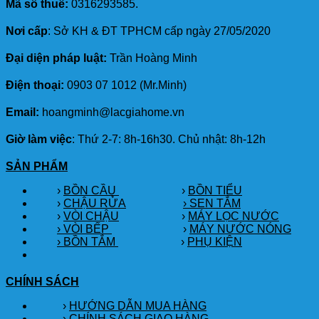
Mã số thuế:
0316293585.
Nơi cấp
: Sở KH & ĐT TPHCM cấp ngày 27/05/2020
Đại diện pháp luật:
Trần Hoàng Minh
Điện thoại:
0903 07 1012 (Mr.Minh)
Email:
hoangminh@lacgiahome.vn
Giờ làm việc
: Thứ 2-7: 8h-16h30. Chủ nhật: 8h-12h
SẢN PHẨM
›
BỒN CẦU
›
BỒN TIỂU
›
CHẬU RỬA
› SEN TẮM
›
VÒI CHẬU
›
MÁY LỌC NƯỚC
› VÒI BẾP
›
MÁY NƯỚC NÓNG
› BỒN TẮM
›
PHỤ KIỆN
CHÍNH SÁCH
›
HƯỚNG DẪN MUA HÀNG
›
CHÍNH SÁCH GIAO HÀNG