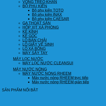
VÒNG TREO KHĂN
BỘ PHỤ KIỆN
Bộ phụ kiện TOTO
Bộ phụ kiện INAX
Bộ phụ kiện CAESAR
GA THOÁT SÀN
HỘP XỊT XÀ PHÒNG
KỆ KÍNH
KỆ GÓC
LÔ BÀN CHẢI
LÔ GIẤY VỆ SINH
LÔ XÀ BÔNG
MÁY SẤY TAY
MÁY LỌC NƯỚC
MÁY LỌC NƯỚC CLEANSUI
MÁY NƯỚC NÓNG
MÁY NƯỚC NÓNG RHEEM
Máy nước nóng RHEEM trực tiếp
Máy nước nóng RHEEM gián tiếp
SẢN PHẨM NỔI BẬT