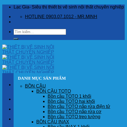
Skip
Lạc Gia- Siêu thị thiết bị vệ sinh nội thất chuyên nghiệp
to
HOTLINE 0903.07.1012 - MR.MINH
content
Tìm
kiếm:
DANH MỤC SẢN PHẨM
BỒN CẦU
BỒN CẦU TOTO
Bồn cầu TOTO 1 khối
TRANG CHỦ
Bồn cầu TOTO hai khối
Bồn cầu TOTO nắp rửa điện tử
GIỚI THIỆU
Bồn cầu TOTO nắp rửa cơ
Bồn cầu TOTO treo tường
SẢN PHẨM
BỒN CẦU INAX
Bồn cầu INAX 1 khối