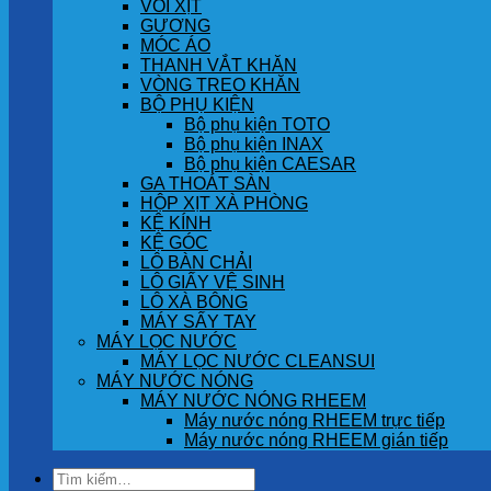
VÒI XỊT
GƯƠNG
MÓC ÁO
THANH VẮT KHĂN
VÒNG TREO KHĂN
BỘ PHỤ KIỆN
Bộ phụ kiện TOTO
Bộ phụ kiện INAX
Bộ phụ kiện CAESAR
GA THOÁT SÀN
HỘP XỊT XÀ PHÒNG
KỆ KÍNH
KỆ GÓC
LÔ BÀN CHẢI
LÔ GIẤY VỆ SINH
LÔ XÀ BÔNG
MÁY SẤY TAY
MÁY LỌC NƯỚC
MÁY LỌC NƯỚC CLEANSUI
MÁY NƯỚC NÓNG
MÁY NƯỚC NÓNG RHEEM
Máy nước nóng RHEEM trực tiếp
Máy nước nóng RHEEM gián tiếp
Tìm