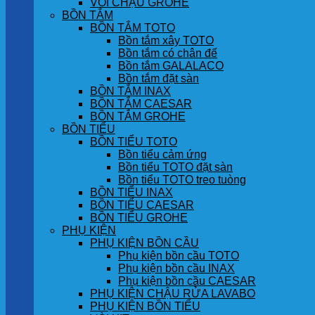
VÒI CHẬU GROHE
BỒN TẮM
BỒN TẮM TOTO
Bồn tắm xây TOTO
Bồn tắm có chân đế
Bồn tắm GALALACO
Bồn tắm đặt sàn
BỒN TẮM INAX
BỒN TẮM CAESAR
BỒN TẮM GROHE
BỒN TIỂU
BỒN TIỂU TOTO
Bồn tiểu cảm ứng
Bồn tiểu TOTO đặt sàn
Bồn tiểu TOTO treo tuòng
BỒN TIỂU INAX
BỒN TIỂU CAESAR
BỒN TIỂU GROHE
PHỤ KIỆN
PHỤ KIỆN BỒN CẦU
Phụ kiện bồn cầu TOTO
Phụ kiện bồn cầu INAX
Phụ kiện bồn cầu CAESAR
PHỤ KIỆN CHẬU RỬA LAVABO
PHỤ KIỆN BỒN TIỂU