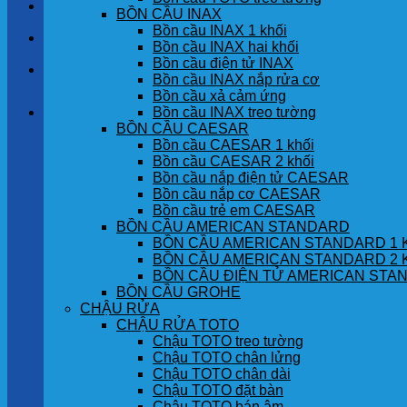
LIÊN HỆ
BỒN CẦU INAX
Bồn cầu INAX 1 khối
TIN TỨC
Bồn cầu INAX hai khối
Bồn cầu điện tử INAX
GÓC KHÁCH HÀNG
Bồn cầu INAX nắp rửa cơ
Bồn cầu xả cảm ứng
Bồn cầu INAX treo tường
Giỏ hàng
BỒN CẦU CAESAR
Bồn cầu CAESAR 1 khối
Chưa có sản phẩm trong giỏ hàng.
Bồn cầu CAESAR 2 khối
Bồn cầu nắp điện tử CAESAR
Bồn cầu nắp cơ CAESAR
Bồn cầu trẻ em CAESAR
BỒN CẦU AMERICAN STANDARD
BỒN CẦU AMERICAN STANDARD 1 
BỒN CẦU AMERICAN STANDARD 2 
BỒN CẦU ĐIỆN TỬ AMERICAN STA
BỒN CẦU GROHE
CHẬU RỬA
CHẬU RỬA TOTO
Chậu TOTO treo tường
Chậu TOTO chân lửng
Chậu TOTO chân dài
Chậu TOTO đặt bàn
Chậu TOTO bán âm