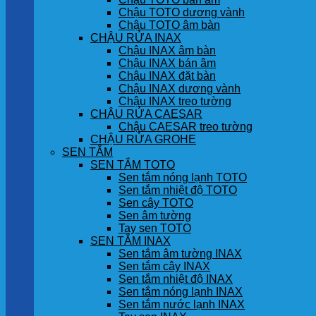
Chậu TOTO dương vành
Chậu TOTO âm bàn
CHẬU RỬA INAX
Chậu INAX âm bàn
Chậu INAX bán âm
Chậu INAX đặt bàn
Chậu INAX dương vành
Chậu INAX treo tường
CHẬU RỬA CAESAR
Chậu CAESAR treo tường
CHẬU RỬA GROHE
SEN TẮM
SEN TẮM TOTO
Sen tắm nóng lạnh TOTO
Sen tắm nhiệt độ TOTO
Sen cây TOTO
Sen âm tường
Tay sen TOTO
SEN TẮM INAX
Sen tắm âm tường INAX
Sen tắm cây INAX
Sen tắm nhiệt độ INAX
Sen tắm nóng lạnh INAX
Sen tắm nước lạnh INAX