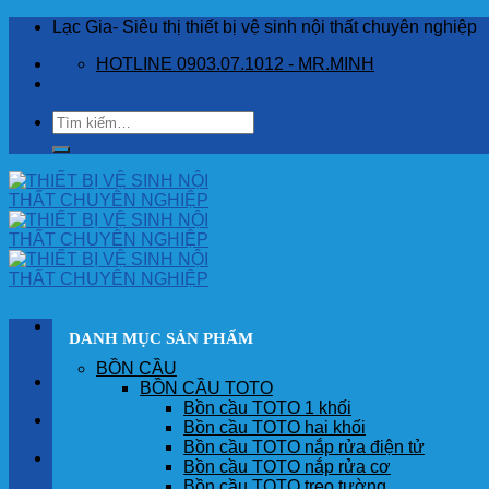
Skip
Lạc Gia- Siêu thị thiết bị vệ sinh nội thất chuyên nghiệp
to
HOTLINE 0903.07.1012 - MR.MINH
content
Tìm
kiếm:
DANH MỤC SẢN PHẨM
BỒN CẦU
TRANG CHỦ
BỒN CẦU TOTO
Bồn cầu TOTO 1 khối
GIỚI THIỆU
Bồn cầu TOTO hai khối
Bồn cầu TOTO nắp rửa điện tử
SẢN PHẨM
Bồn cầu TOTO nắp rửa cơ
Bồn cầu TOTO treo tường