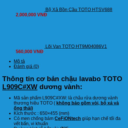
Bộ Xả Bồn Cầu TOTO HTSV688
2,000,000
VNĐ
Lõi Van TOTO HT9M04086V1
560,000
VNĐ
Mô tả
Đánh giá (0)
Thông tin cơ bản chậu lavabo TOTO
L909C#XW
dương vành:
Mã sản phẩm L909C#XW: là chậu rửa dương vành
thương hiệu TOTO (
không báo gồm vòi, bộ xả và
ống thải)
Kích thước : 650×455 (mm)
Có men chống bám
CeFiONtech
giúp hạn chế tối đa
vết bẩn, vi khuẩn