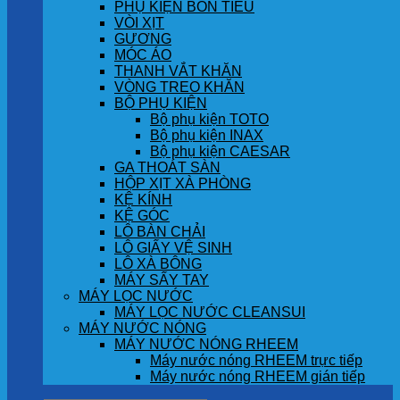
PHỤ KIỆN BỒN TIỂU
VÒI XỊT
GƯƠNG
MÓC ÁO
THANH VẮT KHĂN
VÒNG TREO KHĂN
BỘ PHỤ KIỆN
Bộ phụ kiện TOTO
Bộ phụ kiện INAX
Bộ phụ kiện CAESAR
GA THOÁT SÀN
HỘP XỊT XÀ PHÒNG
KỆ KÍNH
KỆ GÓC
LÔ BÀN CHẢI
LÔ GIẤY VỆ SINH
LÔ XÀ BÔNG
MÁY SẤY TAY
MÁY LỌC NƯỚC
MÁY LỌC NƯỚC CLEANSUI
MÁY NƯỚC NÓNG
MÁY NƯỚC NÓNG RHEEM
Máy nước nóng RHEEM trực tiếp
Máy nước nóng RHEEM gián tiếp