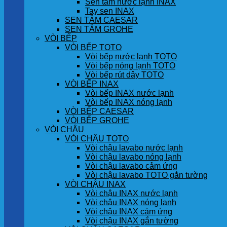
Sen tắm nước lạnh INAX
Tay sen INAX
SEN TẮM CAESAR
SEN TẮM GROHE
VÒI BẾP
VÒI BẾP TOTO
Vòi bếp nước lạnh TOTO
Vòi bếp nóng lạnh TOTO
Vòi bếp rút dây TOTO
VÒI BẾP INAX
Vòi bếp INAX nước lạnh
Vòi bếp INAX nóng lạnh
VÒI BẾP CAESAR
VÒI BẾP GROHE
VÒI CHẬU
VÒI CHẬU TOTO
Vòi chậu lavabo nước lạnh
Vòi chậu lavabo nóng lạnh
Vòi chậu lavabo cảm ứng
Vòi chậu lavabo TOTO gắn tường
VÒI CHẬU INAX
Vòi chậu INAX nước lạnh
Vòi chậu INAX nóng lạnh
Vòi chậu INAX cảm ứng
Vòi chậu INAX gắn tường