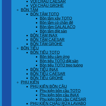
VÒI CHẬU CAESAR
VÒI CHẬU GROHE
BỒN TẮM
BỒN TẮM TOTO
Bồn tắm xây TOTO
Bồn tắm có chân đế
Bồn tắm GALALACO
Bồn tắm đặt sàn
BỒN TẮM INAX
BỒN TẮM CAESAR
BỒN TẮM GROHE
BỒN TIỂU
BỒN TIỂU TOTO
Bồn tiểu cảm ứng
Bồn tiểu TOTO đặt sàn
Bồn tiểu TOTO treo tuòng
BỒN TIỂU INAX
BỒN TIỂU CAESAR
BỒN TIỂU GROHE
PHỤ KIỆN
PHỤ KIỆN BỒN CẦU
Phụ kiện bồn cầu TOTO
Phụ kiện bồn cầu INAX
Phụ kiện bồn cầu CAESAR
PHỤ KIỆN CHẬU RỬA LAVABO