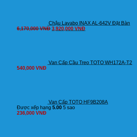
Vành
số
lượng
Chậu Lavabo INAX AL-642V Đặt Bàn
6,170,000
VNĐ
3,920,000
VNĐ
Van Cấp Cầu Treo TOTO WH172A-T2
540,000
VNĐ
Van Cấp TOTO HF9B208A
Được xếp hạng
5.00
5 sao
236,000
VNĐ