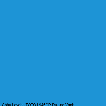
Chậu Lavabo TOTO L946CR Dương Vành