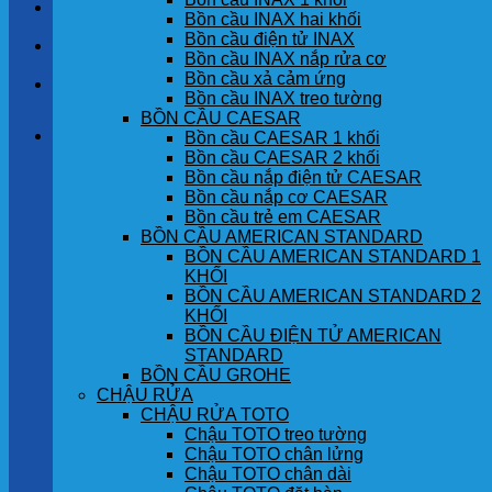
LIÊN HỆ
Bồn cầu INAX hai khối
Bồn cầu điện tử INAX
TIN TỨC
Bồn cầu INAX nắp rửa cơ
Bồn cầu xả cảm ứng
GÓC KHÁCH HÀNG
Bồn cầu INAX treo tường
BỒN CẦU CAESAR
Giỏ hàng
Bồn cầu CAESAR 1 khối
Bồn cầu CAESAR 2 khối
Bồn cầu nắp điện tử CAESAR
Chưa có sản phẩm trong giỏ hàng.
Bồn cầu nắp cơ CAESAR
Bồn cầu trẻ em CAESAR
BỒN CẦU AMERICAN STANDARD
BỒN CẦU AMERICAN STANDARD 1
KHỐI
BỒN CẦU AMERICAN STANDARD 2
KHỐI
BỒN CẦU ĐIỆN TỬ AMERICAN
STANDARD
BỒN CẦU GROHE
CHẬU RỬA
CHẬU RỬA TOTO
Chậu TOTO treo tường
Chậu TOTO chân lửng
Chậu TOTO chân dài