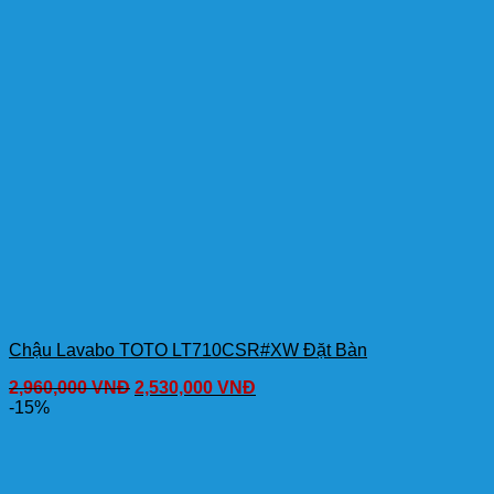
Chậu Lavabo TOTO LT710CSR#XW Đặt Bàn
2,960,000
VNĐ
2,530,000
VNĐ
-15%