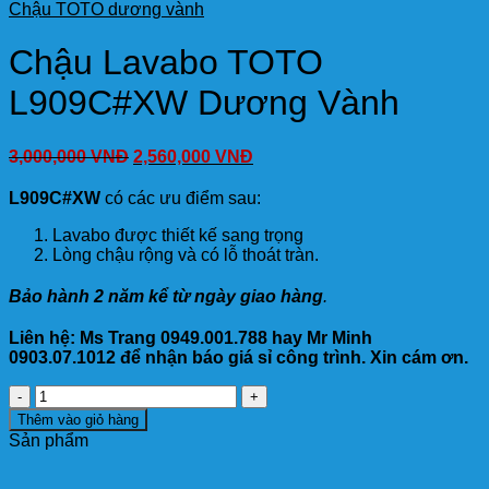
Chậu TOTO dương vành
Chậu Lavabo TOTO
L909C#XW Dương Vành
3,000,000
VNĐ
2,560,000
VNĐ
L909C#XW
có các ưu điểm sau:
Lavabo được thiết kế sang trọng
Lòng chậu rộng và có lỗ thoát tràn.
Bảo hành 2 năm kể từ ngày giao hàng
.
Liên hệ: Ms Trang 0949.001.788 hay Mr Minh
0903.07.1012 để nhận báo giá sỉ công trình. Xin cám ơn.
Chậu
Lavabo
Thêm vào giỏ hàng
TOTO
Sản phẩm
L909C#XW
Dương