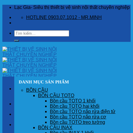
Skip
Lạc Gia- Siêu thị thiết bị vệ sinh nội thất chuyên nghiệp
to
HOTLINE 0903.07.1012 - MR.MINH
content
Tìm
kiếm:
DANH MỤC SẢN PHẨM
BỒN CẦU
BỒN CẦU TOTO
Bồn cầu TOTO 1 khối
TRANG CHỦ
Bồn cầu TOTO hai khối
Bồn cầu TOTO nắp rửa điện tử
GIỚI THIỆU
Bồn cầu TOTO nắp rửa cơ
Bồn cầu TOTO treo tường
SẢN PHẨM
BỒN CẦU INAX
Bồn cầu INAX 1 khối