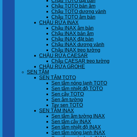
Chậu TOTO đặt bàn
Chậu TOTO bán âm
Chậu TOTO dương vành
Chậu TOTO âm bàn
CHẬU RỬA INAX
Chậu INAX âm bàn
Chậu INAX bán âm
Chậu INAX đặt bàn
Chậu INAX dương vành
Chậu INAX treo tường
CHẬU RỬA CAESAR
Chậu CAESAR treo tường
CHẬU RỬA GROHE
SEN TẮM
SEN TẮM TOTO
Sen tắm nóng lạnh TOTO
Sen tắm nhiệt độ TOTO
Sen cây TOTO
Sen âm tường
Tay sen TOTO
SEN TẮM INAX
Sen tắm âm tường INAX
Sen tắm cây INAX
Sen tắm nhiệt độ INAX
Sen tắm nóng lạnh INAX