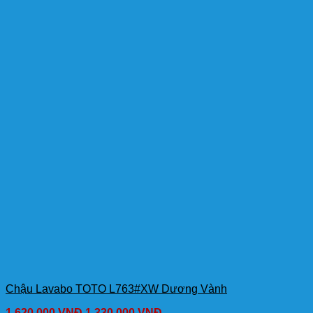
Chậu Lavabo TOTO L763#XW Dương Vành
1,620,000
VNĐ
1,330,000
VNĐ