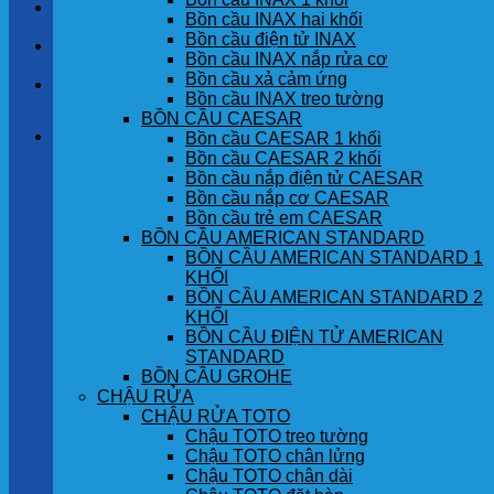
LIÊN HỆ
Bồn cầu INAX hai khối
Bồn cầu điện tử INAX
TIN TỨC
Bồn cầu INAX nắp rửa cơ
Bồn cầu xả cảm ứng
GÓC KHÁCH HÀNG
Bồn cầu INAX treo tường
BỒN CẦU CAESAR
Giỏ hàng
Bồn cầu CAESAR 1 khối
Bồn cầu CAESAR 2 khối
Bồn cầu nắp điện tử CAESAR
Chưa có sản phẩm trong giỏ hàng.
Bồn cầu nắp cơ CAESAR
Bồn cầu trẻ em CAESAR
BỒN CẦU AMERICAN STANDARD
BỒN CẦU AMERICAN STANDARD 1
KHỐI
BỒN CẦU AMERICAN STANDARD 2
KHỐI
BỒN CẦU ĐIỆN TỬ AMERICAN
STANDARD
BỒN CẦU GROHE
CHẬU RỬA
CHẬU RỬA TOTO
Chậu TOTO treo tường
Chậu TOTO chân lửng
Chậu TOTO chân dài