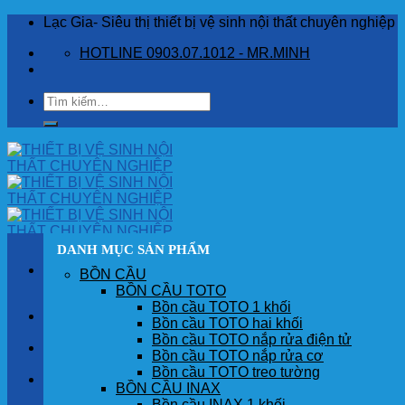
Skip
Lạc Gia- Siêu thị thiết bị vệ sinh nội thất chuyên nghiệp
to
HOTLINE 0903.07.1012 - MR.MINH
content
Tìm
kiếm:
DANH MỤC SẢN PHẨM
BỒN CẦU
BỒN CẦU TOTO
Bồn cầu TOTO 1 khối
TRANG CHỦ
Bồn cầu TOTO hai khối
Bồn cầu TOTO nắp rửa điện tử
GIỚI THIỆU
Bồn cầu TOTO nắp rửa cơ
Bồn cầu TOTO treo tường
SẢN PHẨM
BỒN CẦU INAX
Bồn cầu INAX 1 khối