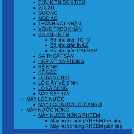
PHỤ KIỆN BỒN TIỂU
VÒI XỊT
GƯƠNG
MÓC ÁO
THANH VẮT KHĂN
VÒNG TREO KHĂN
BỘ PHỤ KIỆN
Bộ phụ kiện TOTO
Bộ phụ kiện INAX
Bộ phụ kiện CAESAR
GA THOÁT SÀN
HỘP XỊT XÀ PHÒNG
KỆ KÍNH
KỆ GÓC
LÔ BÀN CHẢI
LÔ GIẤY VỆ SINH
LÔ XÀ BÔNG
MÁY SẤY TAY
MÁY LỌC NƯỚC
MÁY LỌC NƯỚC CLEANSUI
MÁY NƯỚC NÓNG
MÁY NƯỚC NÓNG RHEEM
Máy nước nóng RHEEM trực tiếp
Máy nước nóng RHEEM gián tiếp