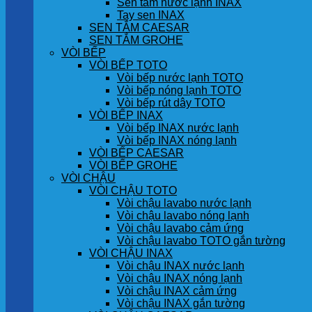
Sen tắm nước lạnh INAX
Tay sen INAX
SEN TẮM CAESAR
SEN TẮM GROHE
VÒI BẾP
VÒI BẾP TOTO
Vòi bếp nước lạnh TOTO
Vòi bếp nóng lạnh TOTO
Vòi bếp rút dây TOTO
VÒI BẾP INAX
Vòi bếp INAX nước lạnh
Vòi bếp INAX nóng lạnh
VÒI BẾP CAESAR
VÒI BẾP GROHE
VÒI CHẬU
VÒI CHẬU TOTO
Vòi chậu lavabo nước lạnh
Vòi chậu lavabo nóng lạnh
Vòi chậu lavabo cảm ứng
Vòi chậu lavabo TOTO gắn tường
VÒI CHẬU INAX
Vòi chậu INAX nước lạnh
Vòi chậu INAX nóng lạnh
Vòi chậu INAX cảm ứng
Vòi chậu INAX gắn tường