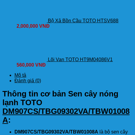
Bộ Xả Bồn Cầu TOTO HTSV688
2,000,000
VNĐ
Lõi Van TOTO HT9M04086V1
560,000
VNĐ
Mô tả
Đánh giá (0)
Thông tin cơ bản Sen cây nóng
lạnh TOTO
DM907CS/TBG09302VA/TBW01008
A
:
DM907CS/TBG09302VA/TBW01008A
là bộ sen cây