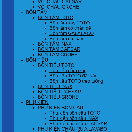
VÒI CHẬU CAESAR
VÒI CHẬU GROHE
BỒN TẮM
BỒN TẮM TOTO
Bồn tắm xây TOTO
Bồn tắm có chân đế
Bồn tắm GALALACO
Bồn tắm đặt sàn
BỒN TẮM INAX
BỒN TẮM CAESAR
BỒN TẮM GROHE
BỒN TIỂU
BỒN TIỂU TOTO
Bồn tiểu cảm ứng
Bồn tiểu TOTO đặt sàn
Bồn tiểu TOTO treo tuòng
BỒN TIỂU INAX
BỒN TIỂU CAESAR
BỒN TIỂU GROHE
PHỤ KIỆN
PHỤ KIỆN BỒN CẦU
Phụ kiện bồn cầu TOTO
Phụ kiện bồn cầu INAX
Phụ kiện bồn cầu CAESAR
PHỤ KIỆN CHẬU RỬA LAVABO