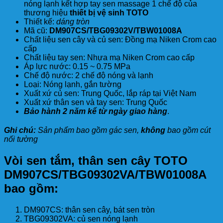
nóng lạnh kết hợp tay sen massage 1 chế độ của
thương hiệu
thiết bị vệ sinh TOTO
Thiết kế:
dáng tròn
Mã cũ:
DM907CS/TBG09302V/TBW01008A
Chất liệu sen cây và củ sen: Đồng mạ Niken Crom cao
cấp
Chất liệu tay sen: Nhựa mạ Niken Crom cao cấp
Áp lực nước: 0.15 ~ 0.75 MPa
Chế độ nước: 2 chế độ nóng và lạnh
Loại: Nóng lạnh, gắn tường
Xuất xứ củ sen: Trung Quốc, lắp ráp tại Việt Nam
Xuất xứ thân sen và tay sen: Trung Quốc
Bảo hành 2 năm kể từ ngày giao hàng
.
Ghi chú:
Sản phẩm bao gồm gác sen,
không
bao gồm cút
nối tường
Vòi sen tắm, thân sen cây TOTO
DM907CS/TBG09302VA/TBW01008A
bao gồm:
DM907CS: thân sen cây, bát sen tròn
TBG09302VA: củ sen nóng lạnh