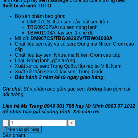
lạnh kết hợp tay sen massage 1 chế độ của thương hiệu
thiết bị vệ sinh TOTO
Bộ sản phẩm bao gồm:
DM907CS: thân sen cây, bát sen tròn
TBG09302VA: củ sen nóng lạnh
TBW01008A: tay sen 1 chế độ
Mã cũ:
DM907CS/TBG09302V/TBW01008A
Chất liệu sen cây và củ sen: Đồng mạ Niken Crom cao
cấp
Chất liệu tay sen: Nhựa mạ Niken Crom cao cấp
Loại: Nóng lạnh, gắn tường
Xuất xứ củ sen: Trung Quốc, lắp ráp tại Việt Nam
Xuất xứ thân sen và tay sen: Trung Quốc
Bảo hành 2 năm kể từ ngày giao hàng
.
Ghi chú:
Sản phẩm bao gồm gác sen,
không
bao gồm cút
nối tường
Liên hệ Ms Trang 0949 001 788 hay Mr Minh 0903 07 1012
để nhận báo giá sỉ công trình. Xin cám ơn.
Sen
Cây
Thêm vào giỏ hàng
TOTO
Sản phẩm