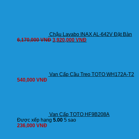
DM907CS/TBG09302VA/TBW01008A
Nóng
Lạnh
số
lượng
Chậu Lavabo INAX AL-642V Đặt Bàn
6,170,000
VNĐ
3,920,000
VNĐ
Van Cấp Cầu Treo TOTO WH172A-T2
540,000
VNĐ
Van Cấp TOTO HF9B208A
Được xếp hạng
5.00
5 sao
236,000
VNĐ