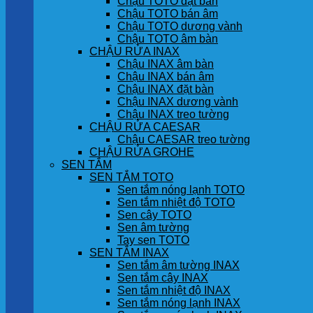
Chậu TOTO đặt bàn
Chậu TOTO bán âm
Chậu TOTO dương vành
Chậu TOTO âm bàn
CHẬU RỬA INAX
Chậu INAX âm bàn
Chậu INAX bán âm
Chậu INAX đặt bàn
Chậu INAX dương vành
Chậu INAX treo tường
CHẬU RỬA CAESAR
Chậu CAESAR treo tường
CHẬU RỬA GROHE
SEN TẮM
SEN TẮM TOTO
Sen tắm nóng lạnh TOTO
Sen tắm nhiệt độ TOTO
Sen cây TOTO
Sen âm tường
Tay sen TOTO
SEN TẮM INAX
Sen tắm âm tường INAX
Sen tắm cây INAX
Sen tắm nhiệt độ INAX
Sen tắm nóng lạnh INAX