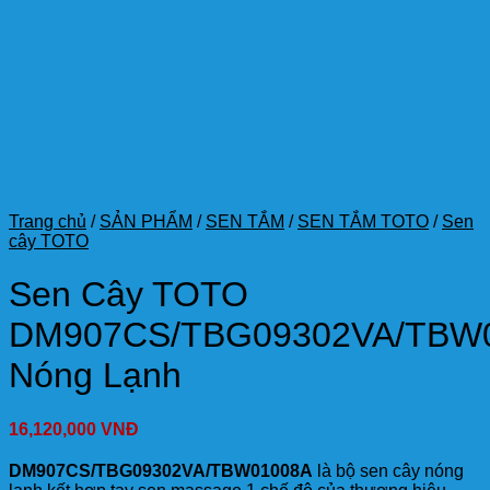
Trang chủ
/
SẢN PHẨM
/
SEN TẮM
/
SEN TẮM TOTO
/
Sen
cây TOTO
Sen Cây TOTO
DM907CS/TBG09302VA/TBW
Nóng Lạnh
16,120,000
VNĐ
DM907CS/TBG09302VA/TBW01008A
là bộ sen cây nóng