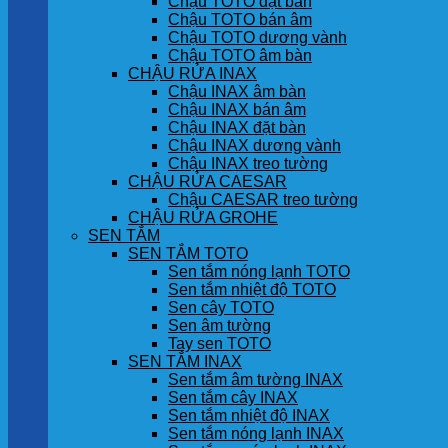
Chậu TOTO đặt bàn
Chậu TOTO bán âm
Chậu TOTO dương vành
Chậu TOTO âm bàn
CHẬU RỬA INAX
Chậu INAX âm bàn
Chậu INAX bán âm
Chậu INAX đặt bàn
Chậu INAX dương vành
Chậu INAX treo tường
CHẬU RỬA CAESAR
Chậu CAESAR treo tường
CHẬU RỬA GROHE
SEN TẮM
SEN TẮM TOTO
Sen tắm nóng lạnh TOTO
Sen tắm nhiệt độ TOTO
Sen cây TOTO
Sen âm tường
Tay sen TOTO
SEN TẮM INAX
Sen tắm âm tường INAX
Sen tắm cây INAX
Sen tắm nhiệt độ INAX
Sen tắm nóng lạnh INAX