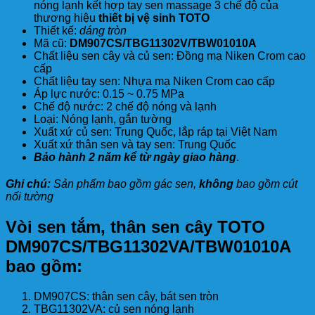
nóng lạnh kết hợp tay sen massage 3 chế độ của
thương hiệu
thiết bị vệ sinh TOTO
Thiết kế:
dáng tròn
Mã cũ:
DM907CS/TBG11302V/TBW01010A
Chất liệu sen cây và củ sen: Đồng mạ Niken Crom cao
cấp
Chất liệu tay sen: Nhựa mạ Niken Crom cao cấp
Áp lực nước: 0.15 ~ 0.75 MPa
Chế độ nước: 2 chế độ nóng và lạnh
Loại: Nóng lạnh, gắn tường
Xuất xứ củ sen: Trung Quốc, lắp ráp tại Việt Nam
Xuất xứ thân sen và tay sen: Trung Quốc
Bảo hành 2 năm kể từ ngày giao hàng
.
Ghi chú:
Sản phẩm bao gồm gác sen,
không
bao gồm cút
nối tường
Vòi sen tắm, thân sen cây TOTO
DM907CS/TBG11302VA/TBW01010A
bao gồm:
DM907CS: thân sen cây, bát sen tròn
TBG11302VA: củ sen nóng lạnh