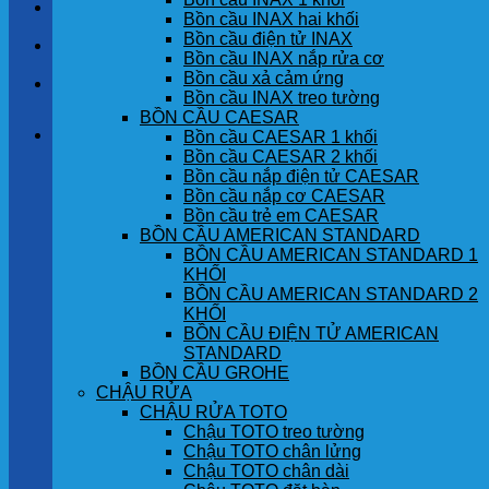
LIÊN HỆ
Bồn cầu INAX hai khối
Bồn cầu điện tử INAX
TIN TỨC
Bồn cầu INAX nắp rửa cơ
Bồn cầu xả cảm ứng
GÓC KHÁCH HÀNG
Bồn cầu INAX treo tường
BỒN CẦU CAESAR
Giỏ hàng
Bồn cầu CAESAR 1 khối
Bồn cầu CAESAR 2 khối
Bồn cầu nắp điện tử CAESAR
Chưa có sản phẩm trong giỏ hàng.
Bồn cầu nắp cơ CAESAR
Bồn cầu trẻ em CAESAR
BỒN CẦU AMERICAN STANDARD
BỒN CẦU AMERICAN STANDARD 1
KHỐI
BỒN CẦU AMERICAN STANDARD 2
KHỐI
BỒN CẦU ĐIỆN TỬ AMERICAN
STANDARD
BỒN CẦU GROHE
CHẬU RỬA
CHẬU RỬA TOTO
Chậu TOTO treo tường
Chậu TOTO chân lửng
Chậu TOTO chân dài