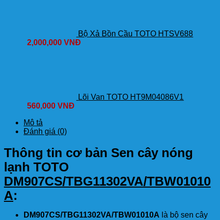
Bộ Xả Bồn Cầu TOTO HTSV688
2,000,000
VNĐ
Lõi Van TOTO HT9M04086V1
560,000
VNĐ
Mô tả
Đánh giá (0)
Thông tin cơ bản Sen cây nóng
lạnh TOTO
DM907CS/TBG11302VA/TBW01010
A
:
DM907CS/TBG11302VA/TBW01010A
là bộ sen cây