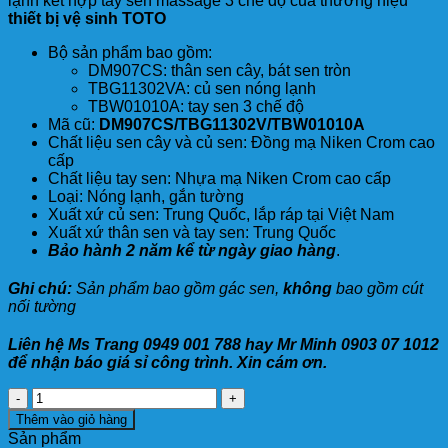
lạnh kết hợp tay sen massage 3 chế độ của thương hiệu
thiết bị vệ sinh TOTO
Bộ sản phẩm bao gồm:
DM907CS: thân sen cây, bát sen tròn
TBG11302VA: củ sen nóng lạnh
TBW01010A: tay sen 3 chế độ
Mã cũ:
DM907CS/TBG11302V/TBW01010A
Chất liệu sen cây và củ sen: Đồng mạ Niken Crom cao
cấp
Chất liệu tay sen: Nhựa mạ Niken Crom cao cấp
Loại: Nóng lạnh, gắn tường
Xuất xứ củ sen: Trung Quốc, lắp ráp tại Việt Nam
Xuất xứ thân sen và tay sen: Trung Quốc
Bảo hành 2 năm kể từ ngày giao hàng
.
Ghi chú:
Sản phẩm bao gồm gác sen,
không
bao gồm cút
nối tường
Liên hệ Ms Trang 0949 001 788 hay Mr Minh 0903 07 1012
để nhận báo giá sỉ công trình. Xin cám ơn.
Sen
Cây
Thêm vào giỏ hàng
TOTO
Sản phẩm