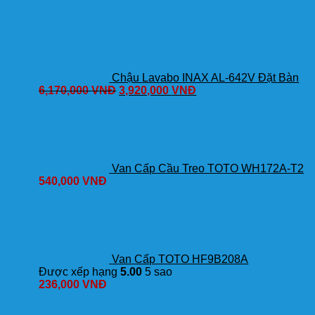
DM907CS/TBG11302VA/TBW01010A
Nóng
Lạnh
số
lượng
Chậu Lavabo INAX AL-642V Đặt Bàn
6,170,000
VNĐ
3,920,000
VNĐ
Van Cấp Cầu Treo TOTO WH172A-T2
540,000
VNĐ
Van Cấp TOTO HF9B208A
Được xếp hạng
5.00
5 sao
236,000
VNĐ