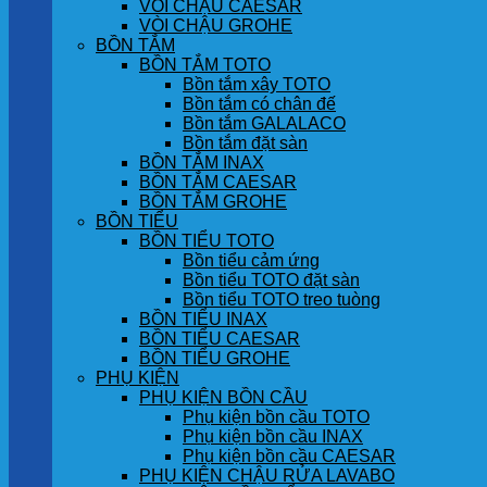
VÒI CHẬU CAESAR
VÒI CHẬU GROHE
BỒN TẮM
BỒN TẮM TOTO
Bồn tắm xây TOTO
Bồn tắm có chân đế
Bồn tắm GALALACO
Bồn tắm đặt sàn
BỒN TẮM INAX
BỒN TẮM CAESAR
BỒN TẮM GROHE
BỒN TIỂU
BỒN TIỂU TOTO
Bồn tiểu cảm ứng
Bồn tiểu TOTO đặt sàn
Bồn tiểu TOTO treo tuòng
BỒN TIỂU INAX
BỒN TIỂU CAESAR
BỒN TIỂU GROHE
PHỤ KIỆN
PHỤ KIỆN BỒN CẦU
Phụ kiện bồn cầu TOTO
Phụ kiện bồn cầu INAX
Phụ kiện bồn cầu CAESAR
PHỤ KIỆN CHẬU RỬA LAVABO