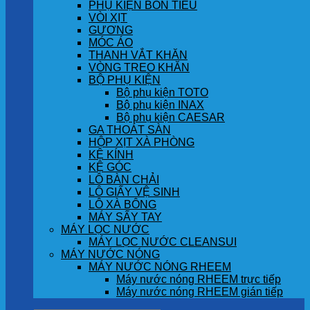
PHỤ KIỆN BỒN TIỂU
VÒI XỊT
GƯƠNG
MÓC ÁO
THANH VẮT KHĂN
VÒNG TREO KHĂN
BỘ PHỤ KIỆN
Bộ phụ kiện TOTO
Bộ phụ kiện INAX
Bộ phụ kiện CAESAR
GA THOÁT SÀN
HỘP XỊT XÀ PHÒNG
KỆ KÍNH
KỆ GÓC
LÔ BÀN CHẢI
LÔ GIẤY VỆ SINH
LÔ XÀ BÔNG
MÁY SẤY TAY
MÁY LỌC NƯỚC
MÁY LỌC NƯỚC CLEANSUI
MÁY NƯỚC NÓNG
MÁY NƯỚC NÓNG RHEEM
Máy nước nóng RHEEM trực tiếp
Máy nước nóng RHEEM gián tiếp