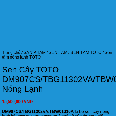
Trang chủ
/
SẢN PHẨM
/
SEN TẮM
/
SEN TẮM TOTO
/
Sen
tắm nóng lạnh TOTO
Sen Cây TOTO
DM907CS/TBG11302VA/TBW
Nóng Lạnh
15,500,000
VNĐ
DM907CS/TBG11302VA/TBW01010A
là bộ sen cây nóng