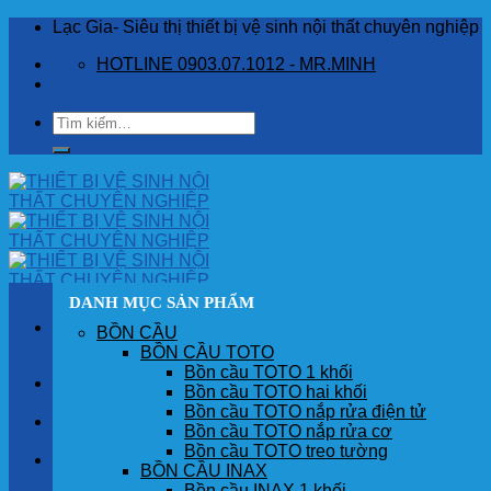
Skip
Lạc Gia- Siêu thị thiết bị vệ sinh nội thất chuyên nghiệp
to
HOTLINE 0903.07.1012 - MR.MINH
content
Tìm
kiếm:
DANH MỤC SẢN PHẨM
BỒN CẦU
BỒN CẦU TOTO
Bồn cầu TOTO 1 khối
TRANG CHỦ
Bồn cầu TOTO hai khối
Bồn cầu TOTO nắp rửa điện tử
GIỚI THIỆU
Bồn cầu TOTO nắp rửa cơ
Bồn cầu TOTO treo tường
SẢN PHẨM
BỒN CẦU INAX
Bồn cầu INAX 1 khối