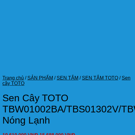
Trang chủ
/
SẢN PHẨM
/
SEN TẮM
/
SEN TẮM TOTO
/
Sen
cây TOTO
Sen Cây TOTO
TBW01002BA/TBS01302V/T
Nóng Lạnh