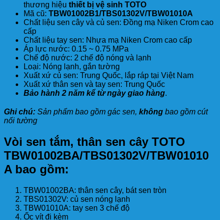
thương hiệu
thiết bị vệ sinh TOTO
Mã cũ:
TBW01002B1/TBS01302V/TBW01010A
Chất liệu sen cây và củ sen: Đồng mạ Niken Crom cao
cấp
Chất liệu tay sen: Nhựa mạ Niken Crom cao cấp
Áp lực nước: 0.15 ~ 0.75 MPa
Chế độ nước: 2 chế độ nóng và lạnh
Loại: Nóng lạnh, gắn tường
Xuất xứ củ sen: Trung Quốc, lắp ráp tại Việt Nam
Xuất xứ thân sen và tay sen: Trung Quốc
Bảo hành 2 năm kể từ ngày giao hàng
.
Ghi chú:
Sản phẩm bao gồm gác sen,
không
bao gồm cút
nối tường
Vòi sen tắm, thân sen cây TOTO
TBW01002BA/TBS01302V/TBW01010
A bao gồm:
TBW01002BA: thân sen cây, bát sen tròn
TBS01302V: củ sen nóng lạnh
TBW01010A: tay sen 3 chế độ
Ốc vít đi kèm