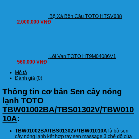
Bộ Xả Bồn Cầu TOTO HTSV688
2,000,000
VNĐ
Lõi Van TOTO HT9M04086V1
560,000
VNĐ
Mô tả
Đánh giá (0)
Thông tin cơ bản Sen cây nóng
lạnh TOTO
TBW01002BA/TBS01302V/TBW010
10A
:
TBW01002BA/TBS01302V/TBW01010A
là bộ sen
cây nóng lạnh kết hợp tay sen massage 3 chế độ của