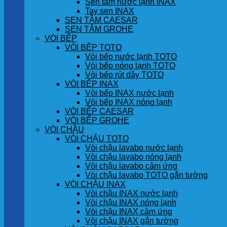
Sen tắm nước lạnh INAX
Tay sen INAX
SEN TẮM CAESAR
SEN TẮM GROHE
VÒI BẾP
VÒI BẾP TOTO
Vòi bếp nước lạnh TOTO
Vòi bếp nóng lạnh TOTO
Vòi bếp rút dây TOTO
VÒI BẾP INAX
Vòi bếp INAX nước lạnh
Vòi bếp INAX nóng lạnh
VÒI BẾP CAESAR
VÒI BẾP GROHE
VÒI CHẬU
VÒI CHẬU TOTO
Vòi chậu lavabo nước lạnh
Vòi chậu lavabo nóng lạnh
Vòi chậu lavabo cảm ứng
Vòi chậu lavabo TOTO gắn tường
VÒI CHẬU INAX
Vòi chậu INAX nước lạnh
Vòi chậu INAX nóng lạnh
Vòi chậu INAX cảm ứng
Vòi chậu INAX gắn tường