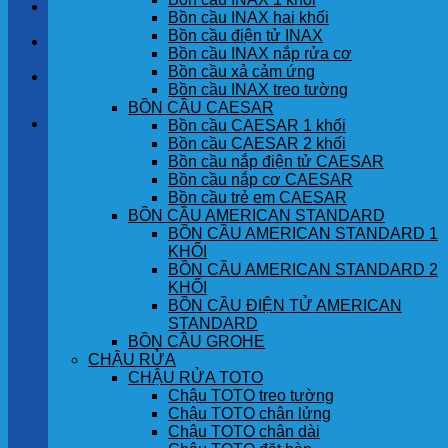
LIÊN HỆ
Bồn cầu INAX hai khối
Bồn cầu điện tử INAX
TIN TỨC
Bồn cầu INAX nắp rửa cơ
Bồn cầu xả cảm ứng
GÓC KHÁCH HÀNG
Bồn cầu INAX treo tường
BỒN CẦU CAESAR
Giỏ hàng
Bồn cầu CAESAR 1 khối
Bồn cầu CAESAR 2 khối
Bồn cầu nắp điện tử CAESAR
Chưa có sản phẩm trong giỏ hàng.
Bồn cầu nắp cơ CAESAR
Bồn cầu trẻ em CAESAR
BỒN CẦU AMERICAN STANDARD
BỒN CẦU AMERICAN STANDARD 1
KHỐI
BỒN CẦU AMERICAN STANDARD 2
KHỐI
BỒN CẦU ĐIỆN TỬ AMERICAN
STANDARD
BỒN CẦU GROHE
CHẬU RỬA
CHẬU RỬA TOTO
Chậu TOTO treo tường
Chậu TOTO chân lửng
Chậu TOTO chân dài