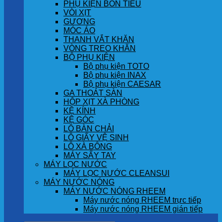
PHỤ KIỆN BỒN TIỂU
VÒI XỊT
GƯƠNG
MÓC ÁO
THANH VẮT KHĂN
VÒNG TREO KHĂN
BỘ PHỤ KIỆN
Bộ phụ kiện TOTO
Bộ phụ kiện INAX
Bộ phụ kiện CAESAR
GA THOÁT SÀN
HỘP XỊT XÀ PHÒNG
KỆ KÍNH
KỆ GÓC
LÔ BÀN CHẢI
LÔ GIẤY VỆ SINH
LÔ XÀ BÔNG
MÁY SẤY TAY
MÁY LỌC NƯỚC
MÁY LỌC NƯỚC CLEANSUI
MÁY NƯỚC NÓNG
MÁY NƯỚC NÓNG RHEEM
Máy nước nóng RHEEM trực tiếp
Máy nước nóng RHEEM gián tiếp