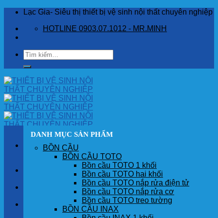
Skip
Lạc Gia- Siêu thị thiết bị vệ sinh nội thất chuyên nghiệp
to
HOTLINE 0903.07.1012 - MR.MINH
content
Tìm
kiếm:
DANH MỤC SẢN PHẨM
BỒN CẦU
BỒN CẦU TOTO
Bồn cầu TOTO 1 khối
TRANG CHỦ
Bồn cầu TOTO hai khối
Bồn cầu TOTO nắp rửa điện tử
GIỚI THIỆU
Bồn cầu TOTO nắp rửa cơ
Bồn cầu TOTO treo tường
SẢN PHẨM
BỒN CẦU INAX
Bồn cầu INAX 1 khối