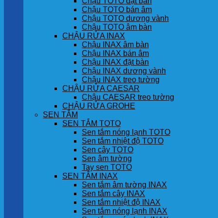
Chậu TOTO đặt bàn
Chậu TOTO bán âm
Chậu TOTO dương vành
Chậu TOTO âm bàn
CHẬU RỬA INAX
Chậu INAX âm bàn
Chậu INAX bán âm
Chậu INAX đặt bàn
Chậu INAX dương vành
Chậu INAX treo tường
CHẬU RỬA CAESAR
Chậu CAESAR treo tường
CHẬU RỬA GROHE
SEN TẮM
SEN TẮM TOTO
Sen tắm nóng lạnh TOTO
Sen tắm nhiệt độ TOTO
Sen cây TOTO
Sen âm tường
Tay sen TOTO
SEN TẮM INAX
Sen tắm âm tường INAX
Sen tắm cây INAX
Sen tắm nhiệt độ INAX
Sen tắm nóng lạnh INAX