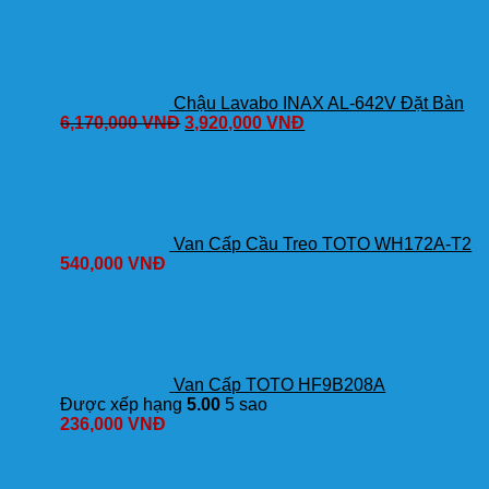
Nóng
Lạnh
số
lượng
Chậu Lavabo INAX AL-642V Đặt Bàn
6,170,000
VNĐ
3,920,000
VNĐ
Van Cấp Cầu Treo TOTO WH172A-T2
540,000
VNĐ
Van Cấp TOTO HF9B208A
Được xếp hạng
5.00
5 sao
236,000
VNĐ