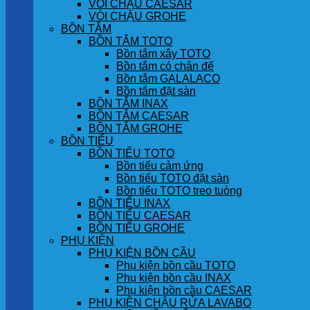
VÒI CHẬU CAESAR
VÒI CHẬU GROHE
BỒN TẮM
BỒN TẮM TOTO
Bồn tắm xây TOTO
Bồn tắm có chân đế
Bồn tắm GALALACO
Bồn tắm đặt sàn
BỒN TẮM INAX
BỒN TẮM CAESAR
BỒN TẮM GROHE
BỒN TIỂU
BỒN TIỂU TOTO
Bồn tiểu cảm ứng
Bồn tiểu TOTO đặt sàn
Bồn tiểu TOTO treo tuòng
BỒN TIỂU INAX
BỒN TIỂU CAESAR
BỒN TIỂU GROHE
PHỤ KIỆN
PHỤ KIỆN BỒN CẦU
Phụ kiện bồn cầu TOTO
Phụ kiện bồn cầu INAX
Phụ kiện bồn cầu CAESAR
PHỤ KIỆN CHẬU RỬA LAVABO