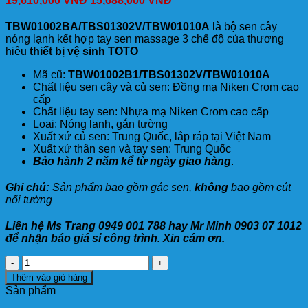
19,610,000
VNĐ
15,688,000
VNĐ
TBW01002BA/TBS01302V/TBW01010A
là bộ sen cây
nóng lạnh kết hợp tay sen massage 3 chế độ của thương
hiệu
thiết bị vệ sinh TOTO
Mã cũ:
TBW01002B1/TBS01302V/TBW01010A
Chất liệu sen cây và củ sen: Đồng mạ Niken Crom cao
cấp
Chất liệu tay sen: Nhựa mạ Niken Crom cao cấp
Loại: Nóng lạnh, gắn tường
Xuất xứ củ sen: Trung Quốc, lắp ráp tại Việt Nam
Xuất xứ thân sen và tay sen: Trung Quốc
Bảo hành 2 năm kể từ ngày giao hàng
.
Ghi chú:
Sản phẩm bao gồm gác sen,
không
bao gồm cút
nối tường
Liên hệ Ms Trang 0949 001 788 hay Mr Minh 0903 07 1012
để nhận báo giá sỉ công trình. Xin cám ơn.
Sen
Cây
Thêm vào giỏ hàng
TOTO
Sản phẩm
TBW01002BA/TBS01302V/TBW01010A