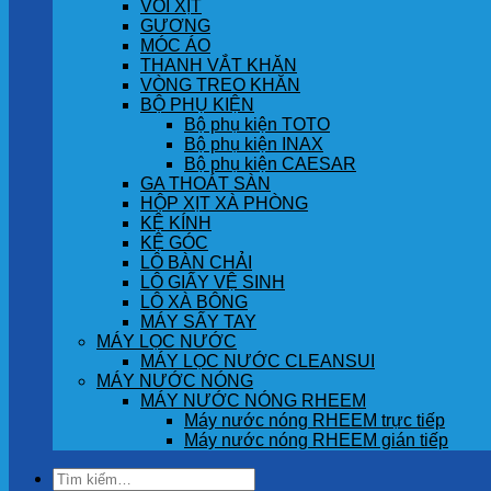
VÒI XỊT
GƯƠNG
MÓC ÁO
THANH VẮT KHĂN
VÒNG TREO KHĂN
BỘ PHỤ KIỆN
Bộ phụ kiện TOTO
Bộ phụ kiện INAX
Bộ phụ kiện CAESAR
GA THOÁT SÀN
HỘP XỊT XÀ PHÒNG
KỆ KÍNH
KỆ GÓC
LÔ BÀN CHẢI
LÔ GIẤY VỆ SINH
LÔ XÀ BÔNG
MÁY SẤY TAY
MÁY LỌC NƯỚC
MÁY LỌC NƯỚC CLEANSUI
MÁY NƯỚC NÓNG
MÁY NƯỚC NÓNG RHEEM
Máy nước nóng RHEEM trực tiếp
Máy nước nóng RHEEM gián tiếp
Tìm