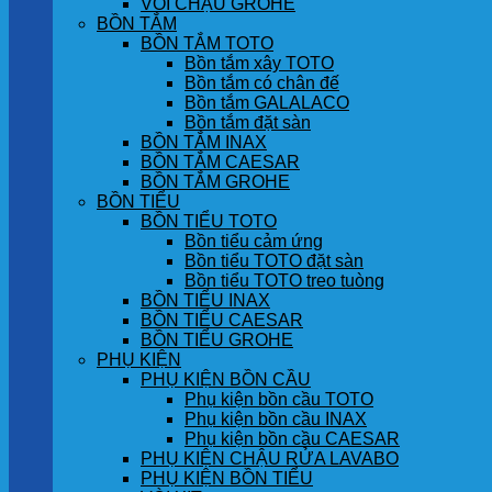
VÒI CHẬU GROHE
BỒN TẮM
BỒN TẮM TOTO
Bồn tắm xây TOTO
Bồn tắm có chân đế
Bồn tắm GALALACO
Bồn tắm đặt sàn
BỒN TẮM INAX
BỒN TẮM CAESAR
BỒN TẮM GROHE
BỒN TIỂU
BỒN TIỂU TOTO
Bồn tiểu cảm ứng
Bồn tiểu TOTO đặt sàn
Bồn tiểu TOTO treo tuòng
BỒN TIỂU INAX
BỒN TIỂU CAESAR
BỒN TIỂU GROHE
PHỤ KIỆN
PHỤ KIỆN BỒN CẦU
Phụ kiện bồn cầu TOTO
Phụ kiện bồn cầu INAX
Phụ kiện bồn cầu CAESAR
PHỤ KIỆN CHẬU RỬA LAVABO
PHỤ KIỆN BỒN TIỂU