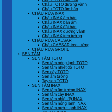
Chậu TOTO dương vành
Chậu TOTO âm bàn
CHẬU RỬA INAX
Chậu INAX âm bàn
Chậu INAX bán âm
Chậu INAX đặt bàn
Chậu INAX dương vành
Chậu INAX treo tường
CHẬU RỬA CAESAR
Chậu CAESAR treo tường
CHẬU RỬA GROHE
SEN TẮM
SEN TẮM TOTO
Sen tắm nóng lạnh TOTO
Sen tắm nhiệt độ TOTO
Sen cây TOTO
Sen âm tường
Tay sen TOTO
SEN TẮM INAX
Sen tắm âm tường INAX
Sen tắm cây INAX
Sen tắm nhiệt độ INAX
Sen tắm nóng lạnh INAX
Sen tắm nước lạnh INAX