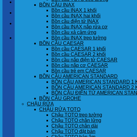
LIÊN HỆ
BỒN CẦU INAX
Bồn cầu INAX 1 khối
TIN TỨC
Bồn cầu INAX hai khối
Bồn cầu điện tử INAX
GÓC KHÁCH HÀNG
Bồn cầu INAX nắp rửa cơ
Bồn cầu xả cảm ứng
Bồn cầu INAX treo tường
Giỏ hàng
BỒN CẦU CAESAR
Bồn cầu CAESAR 1 khối
Chưa có sản phẩm trong giỏ hàng.
Bồn cầu CAESAR 2 khối
Bồn cầu nắp điện tử CAESAR
Bồn cầu nắp cơ CAESAR
Bồn cầu trẻ em CAESAR
BỒN CẦU AMERICAN STANDARD
BỒN CẦU AMERICAN STANDARD 1 
BỒN CẦU AMERICAN STANDARD 2 
BỒN CẦU ĐIỆN TỬ AMERICAN STA
BỒN CẦU GROHE
CHẬU RỬA
CHẬU RỬA TOTO
Chậu TOTO treo tường
Chậu TOTO chân lửng
Chậu TOTO chân dài
Chậu TOTO đặt bàn
Chậu TOTO bán âm