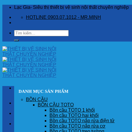
Skip
Lạc Gia- Siêu thị thiết bị vệ sinh nội thất chuyên nghiệp
to
HOTLINE 0903.07.1012 - MR.MINH
content
Tìm
kiếm:
DANH MỤC SẢN PHẨM
BỒN CẦU
TRANG CHỦ
BỒN CẦU TOTO
Bồn cầu TOTO 1 khối
GIỚI THIỆU
Bồn cầu TOTO hai khối
Bồn cầu TOTO nắp rửa điện tử
SẢN PHẨM
Bồn cầu TOTO nắp rửa cơ
Bồn cầu TOTO treo tường