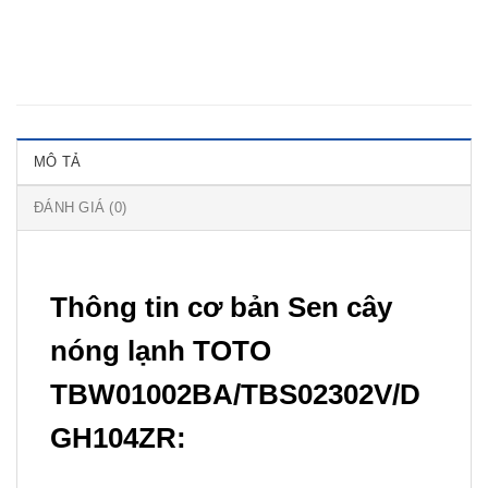
MÔ TẢ
ĐÁNH GIÁ (0)
Thông tin cơ bản Sen cây
nóng lạnh TOTO
TBW01002BA/TBS02302V/D
GH104ZR
: