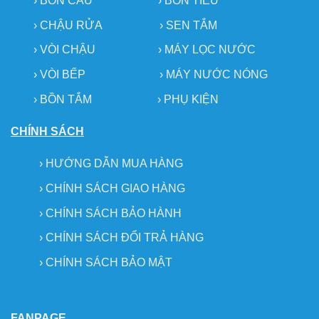
›
BỒN CẦU
›
BỒN TIỂU
›
CHẬU RỬA
› SEN TẮM
›
VÒI CHẬU
›
MÁY LỌC NƯỚC
› VÒI BẾP
›
MÁY NƯỚC NÓNG
› BỒN TẮM
›
PHỤ KIỆN
CHÍNH SÁCH
›
HƯỚNG DẪN MUA HÀNG
›
CHÍNH SÁCH GIAO HÀNG
›
CHÍNH SÁCH BẢO HÀNH
›
CHÍNH SÁCH ĐỔI TRẢ HÀNG
›
CHÍNH SÁCH BẢO MẬT
FANPAGE