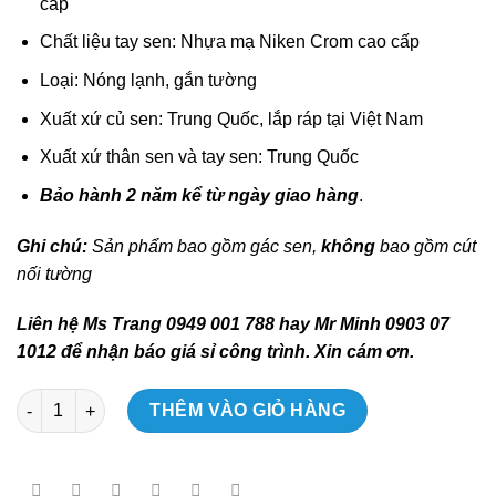
cấp
Chất liệu tay sen: Nhựa mạ Niken Crom cao cấp
Loại: Nóng lạnh, gắn tường
Xuất xứ củ sen: Trung Quốc, lắp ráp tại Việt Nam
Xuất xứ thân sen và tay sen: Trung Quốc
Bảo hành 2 năm kể từ ngày giao hàng
.
Ghi chú:
Sản phẩm bao gồm gác sen,
không
bao gồm cút
nối tường
Liên hệ Ms Trang 0949 001 788 hay Mr Minh 0903 07
1012 để nhận báo giá sỉ công trình. Xin cám ơn.
Sen Cây TOTO TBW01002BA/TBS02302V/DGH104ZR Nóng Lạnh
THÊM VÀO GIỎ HÀNG