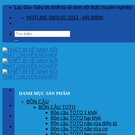
Skip
Lạc Gia- Siêu thị thiết bị vệ sinh nội thất chuyên nghiệp
to
HOTLINE 0903.07.1012 - MR.MINH
content
Tìm
kiếm:
DANH MỤC SẢN PHẨM
BỒN CẦU
TRANG CHỦ
BỒN CẦU TOTO
Bồn cầu TOTO 1 khối
GIỚI THIỆU
Bồn cầu TOTO hai khối
Bồn cầu TOTO nắp rửa điện tử
SẢN PHẨM
Bồn cầu TOTO nắp rửa cơ
Bồn cầu TOTO treo tường