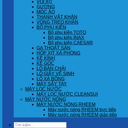
VÒI XỊT
GƯƠNG
MÓC ÁO
THANH VẮT KHĂN
VÒNG TREO KHĂN
BỘ PHỤ KIỆN
Bộ phụ kiện TOTO
Bộ phụ kiện INAX
Bộ phụ kiện CAESAR
GA THOÁT SÀN
HỘP XỊT XÀ PHÒNG
KỆ KÍNH
KỆ GÓC
LÔ BÀN CHẢI
LÔ GIẤY VỆ SINH
LÔ XÀ BÔNG
MÁY SẤY TAY
MÁY LỌC NƯỚC
MÁY LỌC NƯỚC CLEANSUI
MÁY NƯỚC NÓNG
MÁY NƯỚC NÓNG RHEEM
Máy nước nóng RHEEM trực tiếp
Máy nước nóng RHEEM gián tiếp
Tìm