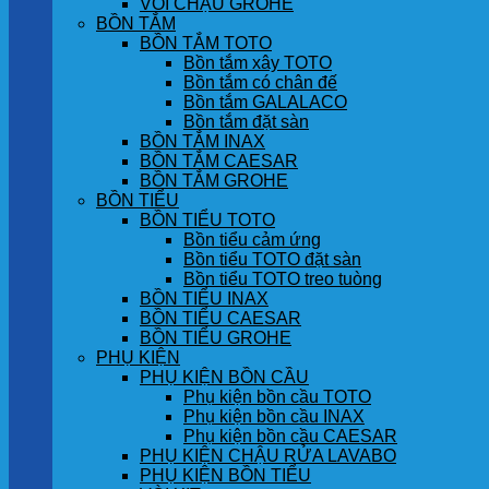
VÒI CHẬU GROHE
BỒN TẮM
BỒN TẮM TOTO
Bồn tắm xây TOTO
Bồn tắm có chân đế
Bồn tắm GALALACO
Bồn tắm đặt sàn
BỒN TẮM INAX
BỒN TẮM CAESAR
BỒN TẮM GROHE
BỒN TIỂU
BỒN TIỂU TOTO
Bồn tiểu cảm ứng
Bồn tiểu TOTO đặt sàn
Bồn tiểu TOTO treo tuòng
BỒN TIỂU INAX
BỒN TIỂU CAESAR
BỒN TIỂU GROHE
PHỤ KIỆN
PHỤ KIỆN BỒN CẦU
Phụ kiện bồn cầu TOTO
Phụ kiện bồn cầu INAX
Phụ kiện bồn cầu CAESAR
PHỤ KIỆN CHẬU RỬA LAVABO
PHỤ KIỆN BỒN TIỂU