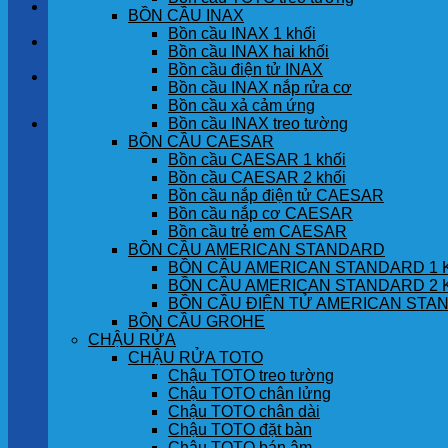
LIÊN HỆ
BỒN CẦU INAX
Bồn cầu INAX 1 khối
TIN TỨC
Bồn cầu INAX hai khối
Bồn cầu điện tử INAX
GÓC KHÁCH HÀNG
Bồn cầu INAX nắp rửa cơ
Bồn cầu xả cảm ứng
Bồn cầu INAX treo tường
Giỏ hàng
BỒN CẦU CAESAR
Bồn cầu CAESAR 1 khối
Chưa có sản phẩm trong giỏ hàng.
Bồn cầu CAESAR 2 khối
Bồn cầu nắp điện tử CAESAR
Bồn cầu nắp cơ CAESAR
Bồn cầu trẻ em CAESAR
BỒN CẦU AMERICAN STANDARD
BỒN CẦU AMERICAN STANDARD 1 
BỒN CẦU AMERICAN STANDARD 2 
BỒN CẦU ĐIỆN TỬ AMERICAN STA
BỒN CẦU GROHE
CHẬU RỬA
CHẬU RỬA TOTO
Chậu TOTO treo tường
Chậu TOTO chân lửng
Chậu TOTO chân dài
Chậu TOTO đặt bàn
Chậu TOTO bán âm