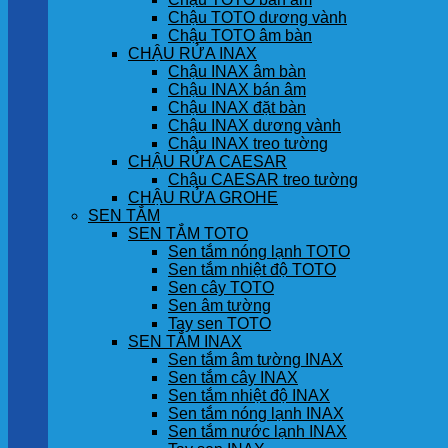
Chậu TOTO dương vành
Chậu TOTO âm bàn
CHẬU RỬA INAX
Chậu INAX âm bàn
Chậu INAX bán âm
Chậu INAX đặt bàn
Chậu INAX dương vành
Chậu INAX treo tường
CHẬU RỬA CAESAR
Chậu CAESAR treo tường
CHẬU RỬA GROHE
SEN TẮM
SEN TẮM TOTO
Sen tắm nóng lạnh TOTO
Sen tắm nhiệt độ TOTO
Sen cây TOTO
Sen âm tường
Tay sen TOTO
SEN TẮM INAX
Sen tắm âm tường INAX
Sen tắm cây INAX
Sen tắm nhiệt độ INAX
Sen tắm nóng lạnh INAX
Sen tắm nước lạnh INAX