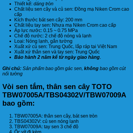
Thiết kế:
dáng tròn
Chất liệu sen cây và củ sen: Đồng mạ Niken Crom cao
cấp
Kích thước bát sen cây: 200 mm
Chất liệu tay sen: Nhựa mạ Niken Crom cao cấp
Áp lực nước: 0.15 ~ 0.75 MPa
Chế độ nước: 2 chế độ nóng và lạnh
Loại: Nóng lạnh, gắn tường
Xuất xứ củ sen: Trung Quốc, lắp ráp tại Việt Nam
Xuất xứ thân sen và tay sen: Trung Quốc
Bảo hành 2 năm kể từ ngày giao hàng
.
Ghi chú:
Sản phẩm bao gồm gác sen,
không
bao gồm cút
nối tường
Vòi sen tắm, thân sen cây TOTO
TBW07005A/TBS04302V/TBW07009A
bao gồm:
TBW07005A: thân sen cây, bát sen tròn
TBS04302V: củ sen nóng lạnh
TBW07009A: tay sen 3 chế độ
Ốc vít đi kèm