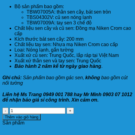
Bộ sản phẩm bao gồm:
TBW07005A: thân sen cây, bát sen tròn
TBS04302V: củ sen nóng lạnh
TBW07009A: tay sen 3 chế độ
Chất liệu sen cây và củ sen: Đồng mạ Niken Crom cao
cấp
Kích thước bát sen cây: 200 mm
Chất liệu tay sen: Nhựa mạ Niken Crom cao cấp
Loại: Nóng lạnh, gắn tường
Xuất xứ củ sen: Trung Quốc, lắp ráp tại Việt Nam
Xuất xứ thân sen và tay sen: Trung Quốc
Bảo hành 2 năm kể từ ngày giao hàng
.
Ghi chú:
Sản phẩm bao gồm gác sen,
không
bao gồm cút
nối tường
Liên hệ Ms Trang 0949 001 788 hay Mr Minh 0903 07 1012
để nhận báo giá sỉ công trình. Xin cám ơn.
Sen
Cây
Thêm vào giỏ hàng
TOTO
Sản phẩm
TBW07005A/TBS04302V/TBW07009A
Nóng