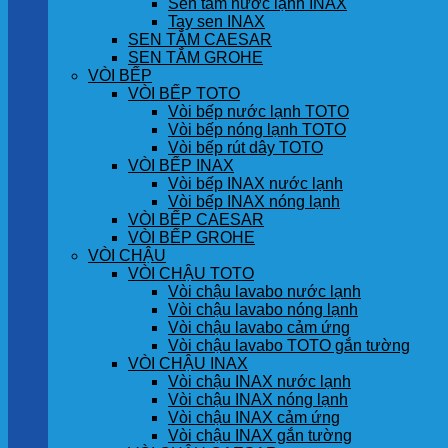
Sen tắm nước lạnh INAX
Tay sen INAX
SEN TẮM CAESAR
SEN TẮM GROHE
VÒI BẾP
VÒI BẾP TOTO
Vòi bếp nước lạnh TOTO
Vòi bếp nóng lạnh TOTO
Vòi bếp rút dây TOTO
VÒI BẾP INAX
Vòi bếp INAX nước lạnh
Vòi bếp INAX nóng lạnh
VÒI BẾP CAESAR
VÒI BẾP GROHE
VÒI CHẬU
VÒI CHẬU TOTO
Vòi chậu lavabo nước lạnh
Vòi chậu lavabo nóng lạnh
Vòi chậu lavabo cảm ứng
Vòi chậu lavabo TOTO gắn tường
VÒI CHẬU INAX
Vòi chậu INAX nước lạnh
Vòi chậu INAX nóng lạnh
Vòi chậu INAX cảm ứng
Vòi chậu INAX gắn tường