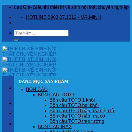
Skip
Lạc Gia- Siêu thị thiết bị vệ sinh nội thất chuyên nghiệp
to
HOTLINE 0903.07.1012 - MR.MINH
content
Tìm
kiếm:
DANH MỤC SẢN PHẨM
BỒN CẦU
BỒN CẦU TOTO
Bồn cầu TOTO 1 khối
TRANG CHỦ
Bồn cầu TOTO hai khối
Bồn cầu TOTO nắp rửa điện tử
GIỚI THIỆU
Bồn cầu TOTO nắp rửa cơ
Bồn cầu TOTO treo tường
SẢN PHẨM
BỒN CẦU INAX
Bồn cầu INAX 1 khối