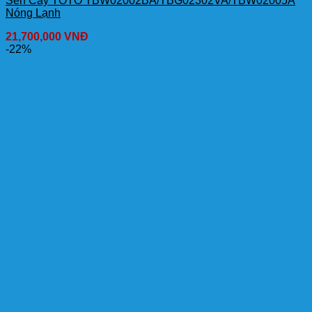
Sen Cây TOTO TBW02002BA/TBG02302VA/TBW02005A
Nóng Lạnh
21,700,000
VNĐ
-22%