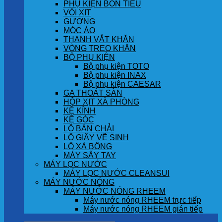
PHỤ KIỆN BỒN TIỂU
VÒI XỊT
GƯƠNG
MÓC ÁO
THANH VẮT KHĂN
VÒNG TREO KHĂN
BỘ PHỤ KIỆN
Bộ phụ kiện TOTO
Bộ phụ kiện INAX
Bộ phụ kiện CAESAR
GA THOÁT SÀN
HỘP XỊT XÀ PHÒNG
KỆ KÍNH
KỆ GÓC
LÔ BÀN CHẢI
LÔ GIẤY VỆ SINH
LÔ XÀ BÔNG
MÁY SẤY TAY
MÁY LỌC NƯỚC
MÁY LỌC NƯỚC CLEANSUI
MÁY NƯỚC NÓNG
MÁY NƯỚC NÓNG RHEEM
Máy nước nóng RHEEM trực tiếp
Máy nước nóng RHEEM gián tiếp