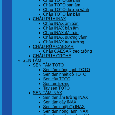
Chậu TOTO đặt bàn
Chậu TOTO bán âm
Chậu TOTO dương vành
Chậu TOTO âm bàn
CHẬU RỬA INAX
Chậu INAX âm bàn
Chậu INAX bán âm
Chậu INAX đặt bàn
Chậu INAX dương vành
Chậu INAX treo tường
CHẬU RỬA CAESAR
Chậu CAESAR treo tường
CHẬU RỬA GROHE
SEN TẮM
SEN TẮM TOTO
Sen tắm nóng lạnh TOTO
Sen tắm nhiệt độ TOTO
Sen cây TOTO
Sen âm tường
Tay sen TOTO
SEN TẮM INAX
Sen tắm âm tường INAX
Sen tắm cây INAX
Sen tắm nhiệt độ INAX
Sen tắm nóng lạnh INAX