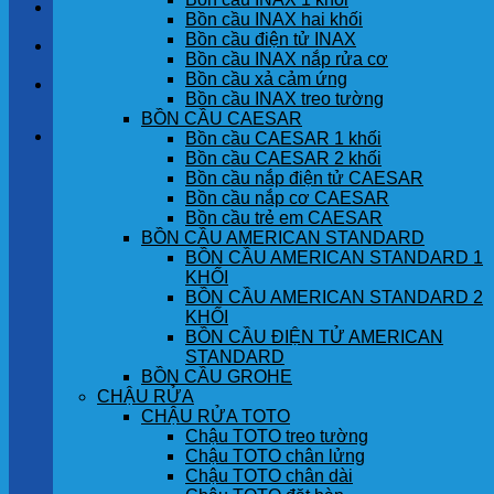
LIÊN HỆ
Bồn cầu INAX hai khối
Bồn cầu điện tử INAX
TIN TỨC
Bồn cầu INAX nắp rửa cơ
Bồn cầu xả cảm ứng
GÓC KHÁCH HÀNG
Bồn cầu INAX treo tường
BỒN CẦU CAESAR
Giỏ hàng
Bồn cầu CAESAR 1 khối
Bồn cầu CAESAR 2 khối
Bồn cầu nắp điện tử CAESAR
Chưa có sản phẩm trong giỏ hàng.
Bồn cầu nắp cơ CAESAR
Bồn cầu trẻ em CAESAR
BỒN CẦU AMERICAN STANDARD
BỒN CẦU AMERICAN STANDARD 1
KHỐI
BỒN CẦU AMERICAN STANDARD 2
KHỐI
BỒN CẦU ĐIỆN TỬ AMERICAN
STANDARD
BỒN CẦU GROHE
CHẬU RỬA
CHẬU RỬA TOTO
Chậu TOTO treo tường
Chậu TOTO chân lửng
Chậu TOTO chân dài