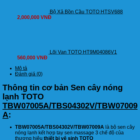
Bộ Xả Bồn Cầu TOTO HTSV688
2,000,000
VNĐ
Lõi Van TOTO HT9M04086V1
560,000
VNĐ
Mô tả
Đánh giá (0)
Thông tin cơ bản Sen cây nóng
lạnh TOTO
TBW07005A/TBS04302V/TBW07009
A
:
TBW07005A/TBS04302V/TBW07009A
là bộ sen cây
nóng lạnh kết hợp tay sen massage 3 chế độ của
thương hiệu
thiết bị vệ sinh TOTO