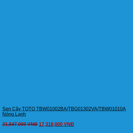
Sen Cây TOTO TBW01002BA/TBG01302VA/TBW01010A
Nóng Lạnh
21,647,000
VNĐ
17,318,000
VNĐ