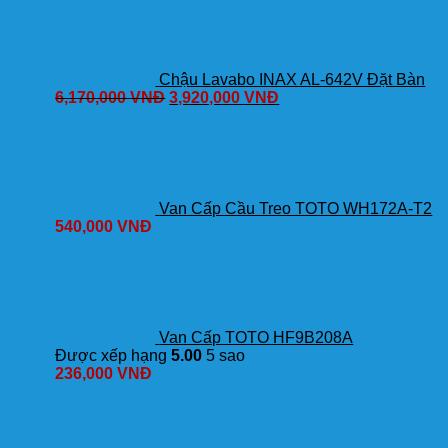
Lạnh
số
lượng
Chậu Lavabo INAX AL-642V Đặt Bàn
6,170,000
VNĐ
3,920,000
VNĐ
Van Cấp Cầu Treo TOTO WH172A-T2
540,000
VNĐ
Van Cấp TOTO HF9B208A
Được xếp hạng
5.00
5 sao
236,000
VNĐ