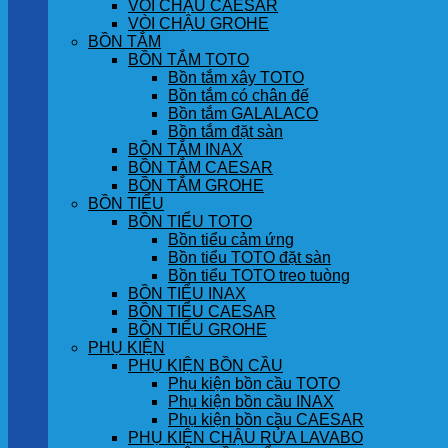
VÒI CHẬU CAESAR
VÒI CHẬU GROHE
BỒN TẮM
BỒN TẮM TOTO
Bồn tắm xây TOTO
Bồn tắm có chân đế
Bồn tắm GALALACO
Bồn tắm đặt sàn
BỒN TẮM INAX
BỒN TẮM CAESAR
BỒN TẮM GROHE
BỒN TIỂU
BỒN TIỂU TOTO
Bồn tiểu cảm ứng
Bồn tiểu TOTO đặt sàn
Bồn tiểu TOTO treo tuòng
BỒN TIỂU INAX
BỒN TIỂU CAESAR
BỒN TIỂU GROHE
PHỤ KIỆN
PHỤ KIỆN BỒN CẦU
Phụ kiện bồn cầu TOTO
Phụ kiện bồn cầu INAX
Phụ kiện bồn cầu CAESAR
PHỤ KIỆN CHẬU RỬA LAVABO