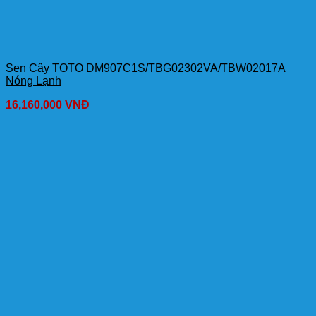
Sen Cây TOTO DM907C1S/TBG02302VA/TBW02017A
Nóng Lạnh
16,160,000
VNĐ