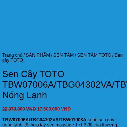
Trang chủ
/
SẢN PHẨM
/
SEN TẮM
/
SEN TẮM TOTO
/
Sen
cây TOTO
Sen Cây TOTO
TBW07006A/TBG04302VA/T
Nóng Lạnh
22,070,000
VNĐ
17,600,000
VNĐ
TBW07006A/TBG04302VA/TBW01008A
là bộ sen cây
nóng lạnh kết hợp tay sen massage 1 chế độ của thương