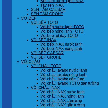
Sen tắm nước lạnh INAX
Tay sen INAX
SEN TẮM CAESAR
SEN TẮM GROHE
VÒI BẾP
VÒI BẾP TOTO
Vòi bếp nước lạnh TOTO
Vòi bếp nóng lạnh TOTO
Vòi bếp rút dây TOTO
VÒI BẾP INAX
Vòi bếp INAX nước lạnh
Vòi bếp INAX nóng lạnh
VÒI BẾP CAESAR
VÒI BẾP GROHE
VÒI CHẬU
VÒI CHẬU TOTO
Vòi chậu lavabo nước lạnh
Vòi chậu lavabo nóng lạnh
Vòi chậu lavabo cảm ứng
Vòi chậu lavabo TOTO gắn tường
VÒI CHẬU INAX
Vòi chậu INAX nước lạnh
Vòi chậu INAX nóng lạnh
Vòi chậu INAX cảm ứng
Vòi chậu INAX gắn tường