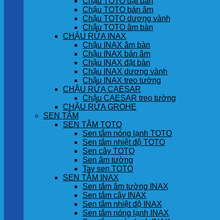
Chậu TOTO đặt bàn
Chậu TOTO bán âm
Chậu TOTO dương vành
Chậu TOTO âm bàn
CHẬU RỬA INAX
Chậu INAX âm bàn
Chậu INAX bán âm
Chậu INAX đặt bàn
Chậu INAX dương vành
Chậu INAX treo tường
CHẬU RỬA CAESAR
Chậu CAESAR treo tường
CHẬU RỬA GROHE
SEN TẮM
SEN TẮM TOTO
Sen tắm nóng lạnh TOTO
Sen tắm nhiệt độ TOTO
Sen cây TOTO
Sen âm tường
Tay sen TOTO
SEN TẮM INAX
Sen tắm âm tường INAX
Sen tắm cây INAX
Sen tắm nhiệt độ INAX
Sen tắm nóng lạnh INAX