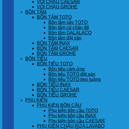
VÒI CHẬU CAESAR
VÒI CHẬU GROHE
BỒN TẮM
BỒN TẮM TOTO
Bồn tắm xây TOTO
Bồn tắm có chân đế
Bồn tắm GALALACO
Bồn tắm đặt sàn
BỒN TẮM INAX
BỒN TẮM CAESAR
BỒN TẮM GROHE
BỒN TIỂU
BỒN TIỂU TOTO
Bồn tiểu cảm ứng
Bồn tiểu TOTO đặt sàn
Bồn tiểu TOTO treo tuòng
BỒN TIỂU INAX
BỒN TIỂU CAESAR
BỒN TIỂU GROHE
PHỤ KIỆN
PHỤ KIỆN BỒN CẦU
Phụ kiện bồn cầu TOTO
Phụ kiện bồn cầu INAX
Phụ kiện bồn cầu CAESAR
PHỤ KIỆN CHẬU RỬA LAVABO