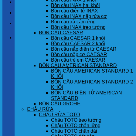
LIÊN HỆ
Bồn cầu INAX hai khối
Bồn cầu điện tử INAX
TIN TỨC
Bồn cầu INAX nắp rửa cơ
Bồn cầu xả cảm ứng
GÓC KHÁCH HÀNG
Bồn cầu INAX treo tường
BỒN CẦU CAESAR
Giỏ hàng
Bồn cầu CAESAR 1 khối
Bồn cầu CAESAR 2 khối
Bồn cầu nắp điện tử CAESAR
Chưa có sản phẩm trong giỏ hàng.
Bồn cầu nắp cơ CAESAR
Bồn cầu trẻ em CAESAR
BỒN CẦU AMERICAN STANDARD
BỒN CẦU AMERICAN STANDARD 1
KHỐI
BỒN CẦU AMERICAN STANDARD 2
KHỐI
BỒN CẦU ĐIỆN TỬ AMERICAN
STANDARD
BỒN CẦU GROHE
CHẬU RỬA
CHẬU RỬA TOTO
Chậu TOTO treo tường
Chậu TOTO chân lửng
Chậu TOTO chân dài