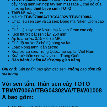
cây nóng lạnh kết hợp tay sen massage 1 chế độ của
thương hiệu
thiết bị vệ sinh TOTO
Thiết kế:
dáng tròn
Mã cũ:
TBW07006A
/TBG04302V/TBW01008A
Chất liệu sen cây và củ sen: Đồng mạ Niken Crom cao
cấp
Chất liệu tay sen: Nhựa mạ Niken Crom cao cấp
Kích thước bát sen cây: 250 mm
Áp lực nước: 0.15 ~ 0.75 MPa
Chế độ nước: 2 chế độ nóng và lạnh
Loại: Nóng lạnh, gắn tường
Xuất xứ củ sen: Trung Quốc, lắp ráp tại Việt Nam
Xuất xứ thân sen và tay sen: Trung Quốc
Bảo hành 2 năm kể từ ngày giao hàng
.
Ghi chú:
Sản phẩm bao gồm gác sen,
không
bao gồm cút
nối tường
Vòi sen tắm, thân sen cây TOTO
TBW07006A/TBG04302VA/TBW01008
A bao gồm: