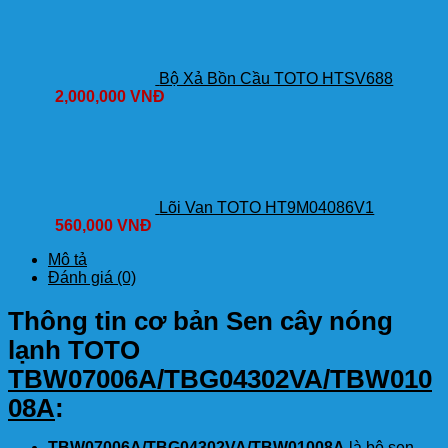
Bộ Xả Bồn Cầu TOTO HTSV688
2,000,000
VNĐ
Lõi Van TOTO HT9M04086V1
560,000
VNĐ
Mô tả
Đánh giá (0)
Thông tin cơ bản Sen cây nóng
lạnh TOTO
TBW07006A/TBG04302VA/TBW010
08A
:
TBW07006A/TBG04302VA/TBW01008A
là bộ sen