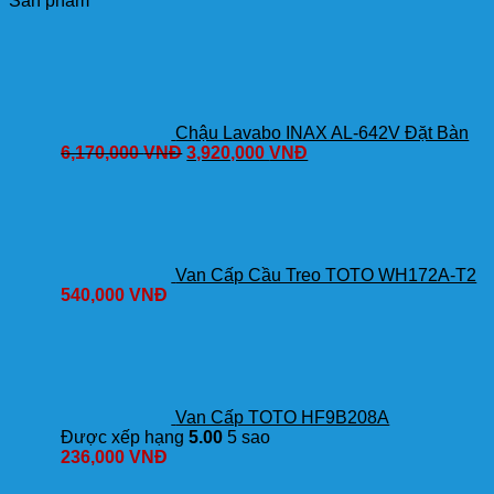
Sản phẩm
TBW07006A/TBG04302VA/TBW01008A
Nóng
Lạnh
số
lượng
Chậu Lavabo INAX AL-642V Đặt Bàn
6,170,000
VNĐ
3,920,000
VNĐ
Van Cấp Cầu Treo TOTO WH172A-T2
540,000
VNĐ
Van Cấp TOTO HF9B208A
Được xếp hạng
5.00
5 sao
236,000
VNĐ