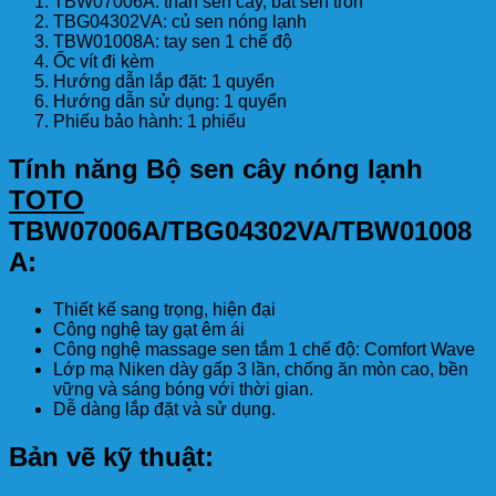
TBW07006A: thân sen cây, bát sen tròn
TBG04302VA: củ sen nóng lạnh
TBW01008A: tay sen 1 chế độ
Ốc vít đi kèm
Hướng dẫn lắp đặt: 1 quyển
Hướng dẫn sử dụng: 1 quyển
Phiếu bảo hành: 1 phiếu
Tính năng Bộ sen cây nóng lạnh
TOTO
TBW07006A/TBG04302VA/TBW01008
A:
Thiết kế sang trọng, hiện đại
Công nghệ tay gạt êm ái
Công nghệ massage sen tắm 1 chế độ: Comfort Wave
Lớp mạ Niken dày gấp 3 lần, chống ăn mòn cao, bền
vững và sáng bóng với thời gian.
Dễ dàng lắp đặt và sử dụng.
Bản vẽ kỹ thuật: