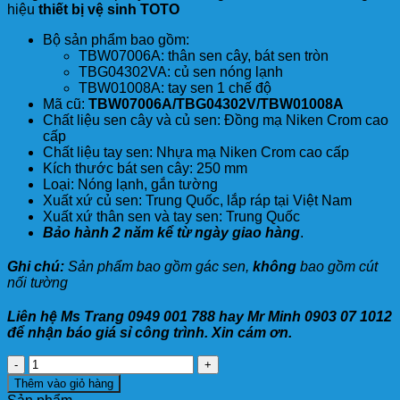
hiệu
thiết bị vệ sinh TOTO
Bộ sản phẩm bao gồm:
TBW07006A: thân sen cây, bát sen tròn
TBG04302VA: củ sen nóng lạnh
TBW01008A: tay sen 1 chế độ
Mã cũ:
TBW07006A/TBG04302V/TBW01008A
Chất liệu sen cây và củ sen: Đồng mạ Niken Crom cao
cấp
Chất liệu tay sen: Nhựa mạ Niken Crom cao cấp
Kích thước bát sen cây: 250 mm
Loại: Nóng lạnh, gắn tường
Xuất xứ củ sen: Trung Quốc, lắp ráp tại Việt Nam
Xuất xứ thân sen và tay sen: Trung Quốc
Bảo hành 2 năm kể từ ngày giao hàng
.
Ghi chú:
Sản phẩm bao gồm gác sen,
không
bao gồm cút
nối tường
Liên hệ Ms Trang 0949 001 788 hay Mr Minh 0903 07 1012
để nhận báo giá sỉ công trình. Xin cám ơn.
Sen
Cây
Thêm vào giỏ hàng
TOTO