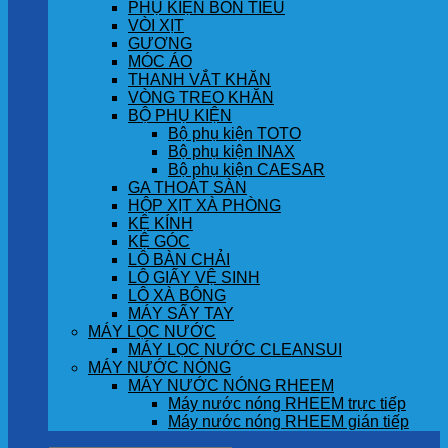
PHỤ KIỆN BỒN TIỂU
VÒI XỊT
GƯƠNG
MÓC ÁO
THANH VẮT KHĂN
VÒNG TREO KHĂN
BỘ PHỤ KIỆN
Bộ phụ kiện TOTO
Bộ phụ kiện INAX
Bộ phụ kiện CAESAR
GA THOÁT SÀN
HỘP XỊT XÀ PHÒNG
KỆ KÍNH
KỆ GÓC
LÔ BÀN CHẢI
LÔ GIẤY VỆ SINH
LÔ XÀ BÔNG
MÁY SẤY TAY
MÁY LỌC NƯỚC
MÁY LỌC NƯỚC CLEANSUI
MÁY NƯỚC NÓNG
MÁY NƯỚC NÓNG RHEEM
Máy nước nóng RHEEM trực tiếp
Máy nước nóng RHEEM gián tiếp