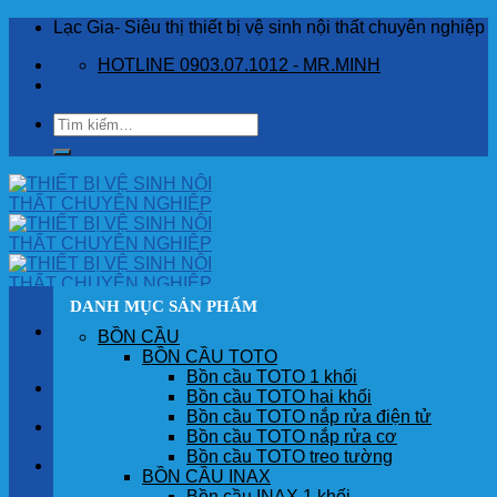
Skip
Lạc Gia- Siêu thị thiết bị vệ sinh nội thất chuyên nghiệp
to
HOTLINE 0903.07.1012 - MR.MINH
content
Tìm
kiếm:
DANH MỤC SẢN PHẨM
BỒN CẦU
BỒN CẦU TOTO
Bồn cầu TOTO 1 khối
TRANG CHỦ
Bồn cầu TOTO hai khối
Bồn cầu TOTO nắp rửa điện tử
GIỚI THIỆU
Bồn cầu TOTO nắp rửa cơ
Bồn cầu TOTO treo tường
SẢN PHẨM
BỒN CẦU INAX
Bồn cầu INAX 1 khối