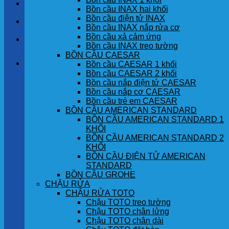
LIÊN HỆ
Bồn cầu INAX hai khối
Bồn cầu điện tử INAX
TIN TỨC
Bồn cầu INAX nắp rửa cơ
Bồn cầu xả cảm ứng
GÓC KHÁCH HÀNG
Bồn cầu INAX treo tường
BỒN CẦU CAESAR
Giỏ hàng
Bồn cầu CAESAR 1 khối
Bồn cầu CAESAR 2 khối
Bồn cầu nắp điện tử CAESAR
Chưa có sản phẩm trong giỏ hàng.
Bồn cầu nắp cơ CAESAR
Bồn cầu trẻ em CAESAR
BỒN CẦU AMERICAN STANDARD
BỒN CẦU AMERICAN STANDARD 1
KHỐI
BỒN CẦU AMERICAN STANDARD 2
KHỐI
BỒN CẦU ĐIỆN TỬ AMERICAN
STANDARD
BỒN CẦU GROHE
CHẬU RỬA
CHẬU RỬA TOTO
Chậu TOTO treo tường
Chậu TOTO chân lửng
Chậu TOTO chân dài