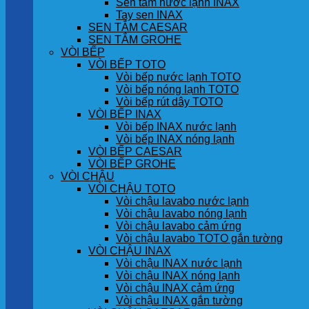
Sen tắm nước lạnh INAX
Tay sen INAX
SEN TẮM CAESAR
SEN TẮM GROHE
VÒI BẾP
VÒI BẾP TOTO
Vòi bếp nước lạnh TOTO
Vòi bếp nóng lạnh TOTO
Vòi bếp rút dây TOTO
VÒI BẾP INAX
Vòi bếp INAX nước lạnh
Vòi bếp INAX nóng lạnh
VÒI BẾP CAESAR
VÒI BẾP GROHE
VÒI CHẬU
VÒI CHẬU TOTO
Vòi chậu lavabo nước lạnh
Vòi chậu lavabo nóng lạnh
Vòi chậu lavabo cảm ứng
Vòi chậu lavabo TOTO gắn tường
VÒI CHẬU INAX
Vòi chậu INAX nước lạnh
Vòi chậu INAX nóng lạnh
Vòi chậu INAX cảm ứng
Vòi chậu INAX gắn tường