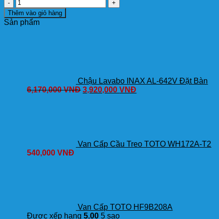
Vòi
Lavabo
Thêm vào giỏ hàng
TOTO
Sản phẩm
TLG08303V
Nóng
Lạnh
số
lượng
Chậu Lavabo INAX AL-642V Đặt Bàn
6,170,000
VNĐ
3,920,000
VNĐ
Van Cấp Cầu Treo TOTO WH172A-T2
540,000
VNĐ
Van Cấp TOTO HF9B208A
Được xếp hạng
5.00
5 sao