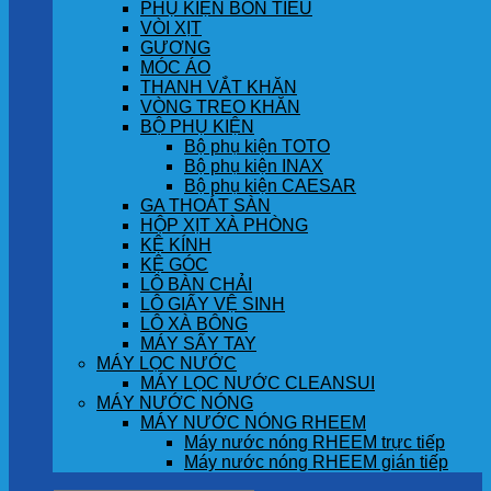
PHỤ KIỆN BỒN TIỂU
VÒI XỊT
GƯƠNG
MÓC ÁO
THANH VẮT KHĂN
VÒNG TREO KHĂN
BỘ PHỤ KIỆN
Bộ phụ kiện TOTO
Bộ phụ kiện INAX
Bộ phụ kiện CAESAR
GA THOÁT SÀN
HỘP XỊT XÀ PHÒNG
KỆ KÍNH
KỆ GÓC
LÔ BÀN CHẢI
LÔ GIẤY VỆ SINH
LÔ XÀ BÔNG
MÁY SẤY TAY
MÁY LỌC NƯỚC
MÁY LỌC NƯỚC CLEANSUI
MÁY NƯỚC NÓNG
MÁY NƯỚC NÓNG RHEEM
Máy nước nóng RHEEM trực tiếp
Máy nước nóng RHEEM gián tiếp