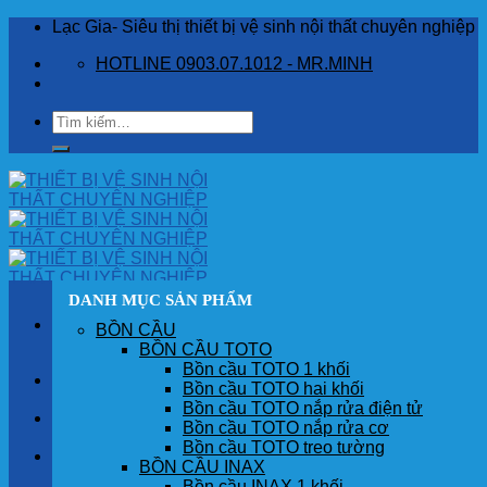
Skip
Lạc Gia- Siêu thị thiết bị vệ sinh nội thất chuyên nghiệp
to
HOTLINE 0903.07.1012 - MR.MINH
content
Tìm
kiếm:
DANH MỤC SẢN PHẨM
BỒN CẦU
BỒN CẦU TOTO
Bồn cầu TOTO 1 khối
TRANG CHỦ
Bồn cầu TOTO hai khối
Bồn cầu TOTO nắp rửa điện tử
GIỚI THIỆU
Bồn cầu TOTO nắp rửa cơ
Bồn cầu TOTO treo tường
SẢN PHẨM
BỒN CẦU INAX
Bồn cầu INAX 1 khối