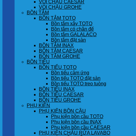
VÒI CHẬU CAESAR
VÒI CHẬU GROHE
BỒN TẮM
BỒN TẮM TOTO
Bồn tắm xây TOTO
Bồn tắm có chân đế
Bồn tắm GALALACO
Bồn tắm đặt sàn
BỒN TẮM INAX
BỒN TẮM CAESAR
BỒN TẮM GROHE
BỒN TIỂU
BỒN TIỂU TOTO
Bồn tiểu cảm ứng
Bồn tiểu TOTO đặt sàn
Bồn tiểu TOTO treo tuòng
BỒN TIỂU INAX
BỒN TIỂU CAESAR
BỒN TIỂU GROHE
PHỤ KIỆN
PHỤ KIỆN BỒN CẦU
Phụ kiện bồn cầu TOTO
Phụ kiện bồn cầu INAX
Phụ kiện bồn cầu CAESAR
PHỤ KIỆN CHẬU RỬA LAVABO