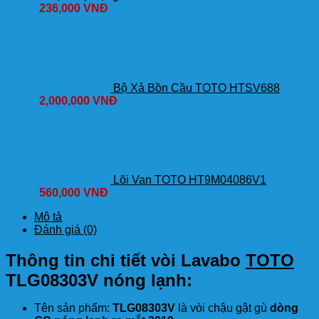
236,000
VNĐ
Bộ Xả Bồn Cầu TOTO HTSV688
2,000,000
VNĐ
Lõi Van TOTO HT9M04086V1
560,000
VNĐ
Mô tả
Đánh giá (0)
Thông tin chi tiết vòi Lavabo
TOTO
TLG08303V nóng lạnh:
Tên sản phẩm:
TLG08303V
là vòi chậu gật gù
dòng