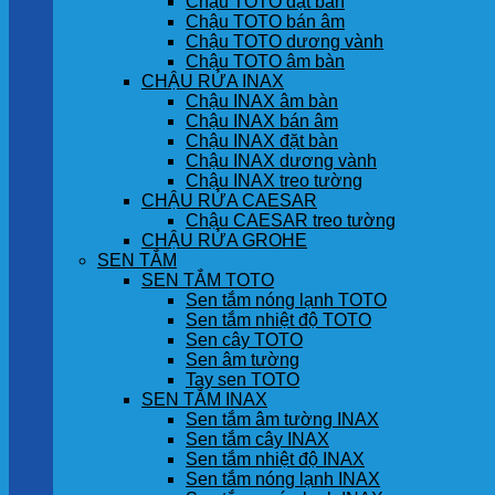
Chậu TOTO đặt bàn
Chậu TOTO bán âm
Chậu TOTO dương vành
Chậu TOTO âm bàn
CHẬU RỬA INAX
Chậu INAX âm bàn
Chậu INAX bán âm
Chậu INAX đặt bàn
Chậu INAX dương vành
Chậu INAX treo tường
CHẬU RỬA CAESAR
Chậu CAESAR treo tường
CHẬU RỬA GROHE
SEN TẮM
SEN TẮM TOTO
Sen tắm nóng lạnh TOTO
Sen tắm nhiệt độ TOTO
Sen cây TOTO
Sen âm tường
Tay sen TOTO
SEN TẮM INAX
Sen tắm âm tường INAX
Sen tắm cây INAX
Sen tắm nhiệt độ INAX
Sen tắm nóng lạnh INAX