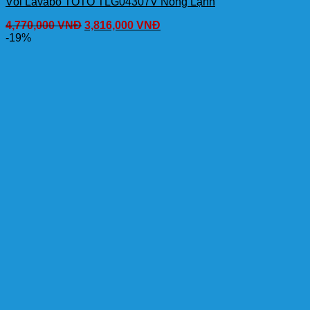
Vòi Lavabo TOTO TLG04307V Nóng Lạnh
4,770,000
VNĐ
3,816,000
VNĐ
-19%