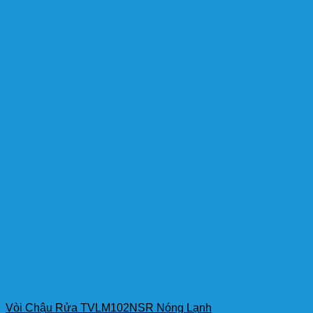
Vòi Chậu Rửa TVLM102NSR Nóng Lạnh