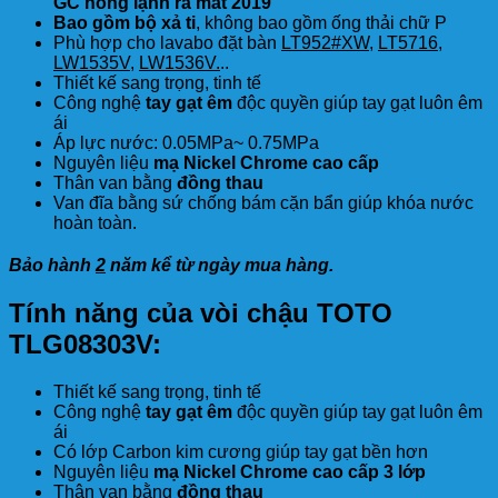
GC nóng lạnh ra mắt 2019
Bao gồm bộ xả ti
, không bao gồm ống thải chữ P
Phù hợp cho lavabo đặt bàn
LT952#XW
,
LT5716
,
LW1535V
,
LW1536V.
..
Thiết kế sang trọng, tinh tế
Công nghệ
tay gạt êm
độc quyền giúp tay gạt luôn êm
ái
Áp lực nước: 0.05MPa~ 0.75MPa
Nguyên liệu
mạ Nickel Chrome cao cấp
Thân van bằng
đồng thau
Van đĩa bằng sứ chống bám cặn bẩn giúp khóa nước
hoàn toàn.
Bảo hành
2
năm kể từ ngày mua hàng.
Tính năng của vòi chậu TOTO
TLG08303V:
Thiết kế sang trọng, tinh tế
Công nghệ
tay gạt êm
độc quyền giúp tay gạt luôn êm
ái
Có lớp Carbon kim cương giúp tay gạt bền hơn
Nguyên liệu
mạ Nickel Chrome cao cấp 3 lớp
Thân van bằng
đồng thau